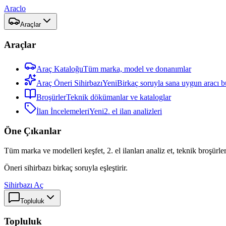
Araclo
Araçlar
Araçlar
Araç Kataloğu
Tüm marka, model ve donanımlar
Araç Öneri Sihirbazı
Yeni
Birkaç soruyla sana uygun aracı b
Broşürler
Teknik dökümanlar ve kataloglar
İlan İncelemeleri
Yeni
2. el ilan analizleri
Öne Çıkanlar
Tüm marka ve modelleri keşfet, 2. el ilanları analiz et, teknik broşürler
Öneri sihirbazı birkaç soruyla eşleştirir.
Sihirbazı Aç
Topluluk
Topluluk