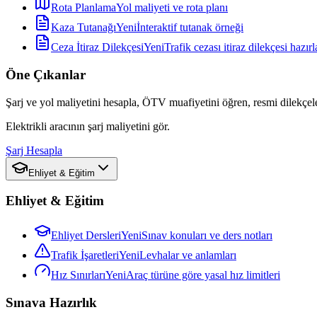
Rota Planlama
Yol maliyeti ve rota planı
Kaza Tutanağı
Yeni
İnteraktif tutanak örneği
Ceza İtiraz Dilekçesi
Yeni
Trafik cezası itiraz dilekçesi hazırl
Öne Çıkanlar
Şarj ve yol maliyetini hesapla, ÖTV muafiyetini öğren, resmi dilekçele
Elektrikli aracının şarj maliyetini gör.
Şarj Hesapla
Ehliyet & Eğitim
Ehliyet & Eğitim
Ehliyet Dersleri
Yeni
Sınav konuları ve ders notları
Trafik İşaretleri
Yeni
Levhalar ve anlamları
Hız Sınırları
Yeni
Araç türüne göre yasal hız limitleri
Sınava Hazırlık