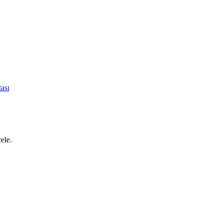
ası
cele.