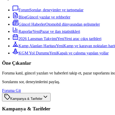
Forum
Sorular, deneyimler ve tartışmalar
Blog
Güncel yazılar ve rehberler
Güncel Haberler
Otomobil dünyasından gelişmeler
Raporlar
Yeni
Pazar ve ilan istatistikleri
2026 Lansman Takvimi
Yeni
Yeni araç çıkış tarihleri
Kamp Alanları Haritası
Yeni
Kamp ve karavan noktaları harit
KGM Yol Durumu
Yeni
Kapalı ve çalışma yapılan yollar
Öne Çıkanlar
Foruma katıl, güncel yazıları ve haberleri takip et, pazar raporlarını in
Sorularını sor, deneyimlerini paylaş.
Foruma Git
Kampanya & Tarifeler
Kampanya & Tarifeler