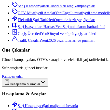
Satış Kampanyaları
Güncel sıfır araç kampanyaları
ÖTV Muafiyetli Araçlar
Yeni
Engelli muafiyetli araç modelle
Elektrikli Şarj Tarifeleri
Operatör bazlı şarj fiyatları
Şarj İstasyonları Haritası
Yeni
Şarj noktalarını haritada bul
Geçiş Ücretleri
Yeni
Otoyol ve köprü geçiş tarifeleri
Trafik Cezaları
Yeni
2026 ceza tutarları ve puanları
Öne Çıkanlar
Güncel kampanyaları, ÖTV'siz araçları ve elektrikli şarj tarifelerini karş
Sıfır araçlarda güncel fırsatlar.
Kampanyalar
Hesaplama & Araçlar
Hesaplama & Araçlar
Şarj Hesaplayıcı
Şarj maliyetini hesapla