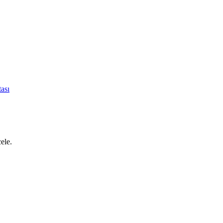
ası
cele.