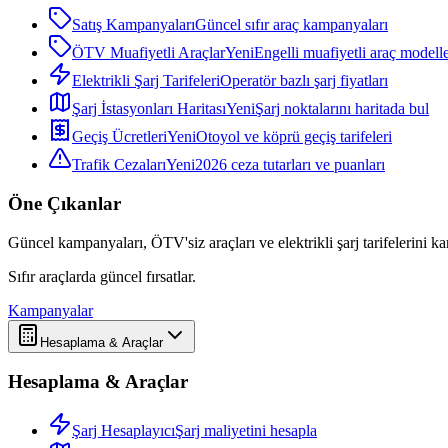
Satış Kampanyaları
Güncel sıfır araç kampanyaları
ÖTV Muafiyetli Araçlar
Yeni
Engelli muafiyetli araç modelle
Elektrikli Şarj Tarifeleri
Operatör bazlı şarj fiyatları
Şarj İstasyonları Haritası
Yeni
Şarj noktalarını haritada bul
Geçiş Ücretleri
Yeni
Otoyol ve köprü geçiş tarifeleri
Trafik Cezaları
Yeni
2026 ceza tutarları ve puanları
Öne Çıkanlar
Güncel kampanyaları, ÖTV'siz araçları ve elektrikli şarj tarifelerini karş
Sıfır araçlarda güncel fırsatlar.
Kampanyalar
Hesaplama & Araçlar
Hesaplama & Araçlar
Şarj Hesaplayıcı
Şarj maliyetini hesapla