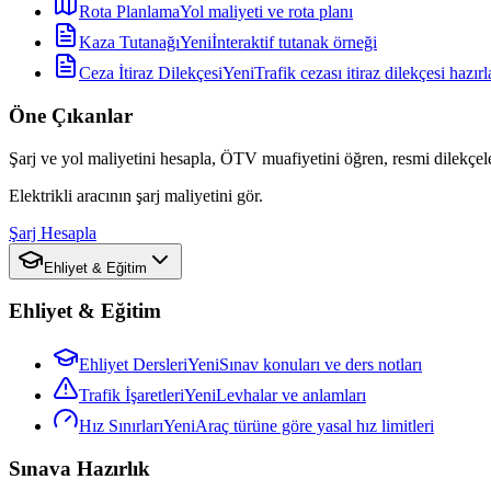
Rota Planlama
Yol maliyeti ve rota planı
Kaza Tutanağı
Yeni
İnteraktif tutanak örneği
Ceza İtiraz Dilekçesi
Yeni
Trafik cezası itiraz dilekçesi hazırl
Öne Çıkanlar
Şarj ve yol maliyetini hesapla, ÖTV muafiyetini öğren, resmi dilekçele
Elektrikli aracının şarj maliyetini gör.
Şarj Hesapla
Ehliyet & Eğitim
Ehliyet & Eğitim
Ehliyet Dersleri
Yeni
Sınav konuları ve ders notları
Trafik İşaretleri
Yeni
Levhalar ve anlamları
Hız Sınırları
Yeni
Araç türüne göre yasal hız limitleri
Sınava Hazırlık