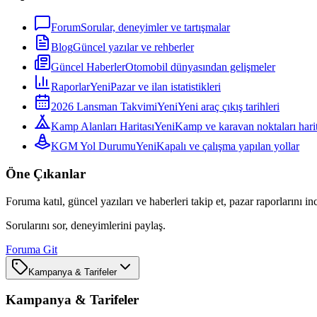
Forum
Sorular, deneyimler ve tartışmalar
Blog
Güncel yazılar ve rehberler
Güncel Haberler
Otomobil dünyasından gelişmeler
Raporlar
Yeni
Pazar ve ilan istatistikleri
2026 Lansman Takvimi
Yeni
Yeni araç çıkış tarihleri
Kamp Alanları Haritası
Yeni
Kamp ve karavan noktaları harit
KGM Yol Durumu
Yeni
Kapalı ve çalışma yapılan yollar
Öne Çıkanlar
Foruma katıl, güncel yazıları ve haberleri takip et, pazar raporlarını in
Sorularını sor, deneyimlerini paylaş.
Foruma Git
Kampanya & Tarifeler
Kampanya & Tarifeler