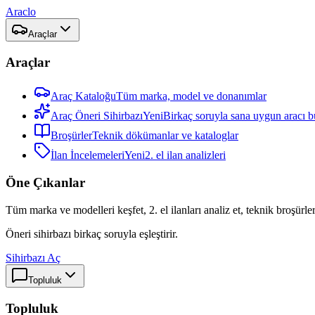
Araclo
Araçlar
Araçlar
Araç Kataloğu
Tüm marka, model ve donanımlar
Araç Öneri Sihirbazı
Yeni
Birkaç soruyla sana uygun aracı b
Broşürler
Teknik dökümanlar ve kataloglar
İlan İncelemeleri
Yeni
2. el ilan analizleri
Öne Çıkanlar
Tüm marka ve modelleri keşfet, 2. el ilanları analiz et, teknik broşürler
Öneri sihirbazı birkaç soruyla eşleştirir.
Sihirbazı Aç
Topluluk
Topluluk