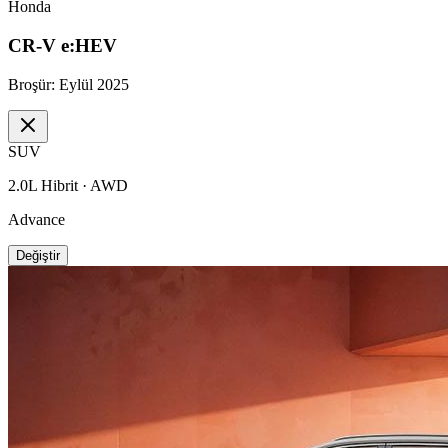
Honda
CR-V e:HEV
Broşür:
Eylül 2025
SUV
2.0L Hibrit · AWD
Advance
Değiştir