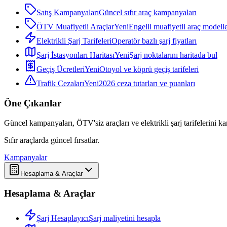
Satış Kampanyaları
Güncel sıfır araç kampanyaları
ÖTV Muafiyetli Araçlar
Yeni
Engelli muafiyetli araç modelle
Elektrikli Şarj Tarifeleri
Operatör bazlı şarj fiyatları
Şarj İstasyonları Haritası
Yeni
Şarj noktalarını haritada bul
Geçiş Ücretleri
Yeni
Otoyol ve köprü geçiş tarifeleri
Trafik Cezaları
Yeni
2026 ceza tutarları ve puanları
Öne Çıkanlar
Güncel kampanyaları, ÖTV'siz araçları ve elektrikli şarj tarifelerini karş
Sıfır araçlarda güncel fırsatlar.
Kampanyalar
Hesaplama & Araçlar
Hesaplama & Araçlar
Şarj Hesaplayıcı
Şarj maliyetini hesapla