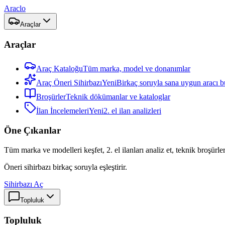
Araclo
Araçlar
Araçlar
Araç Kataloğu
Tüm marka, model ve donanımlar
Araç Öneri Sihirbazı
Yeni
Birkaç soruyla sana uygun aracı b
Broşürler
Teknik dökümanlar ve kataloglar
İlan İncelemeleri
Yeni
2. el ilan analizleri
Öne Çıkanlar
Tüm marka ve modelleri keşfet, 2. el ilanları analiz et, teknik broşürler
Öneri sihirbazı birkaç soruyla eşleştirir.
Sihirbazı Aç
Topluluk
Topluluk