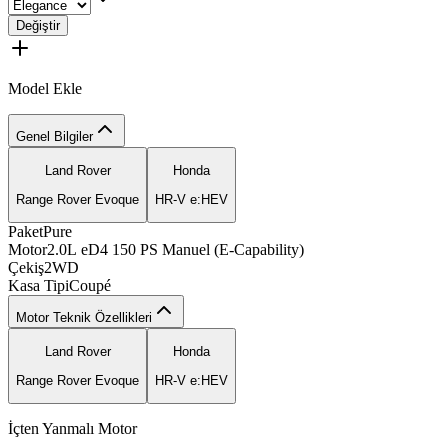
Değiştir
Model Ekle
Genel Bilgiler
Land Rover
Honda
Range Rover Evoque
HR-V e:HEV
Paket
Pure
solex
ignix
fuelo
velox
Motor
2.0L
eD4
150
PS
Manuel
(E-Capability)
axton
Çekiş
2WD
sport
Kasa Tipi
Coupé
Motor Teknik Özellikleri
Land Rover
Honda
Range Rover Evoque
HR-V e:HEV
İçten Yanmalı Motor