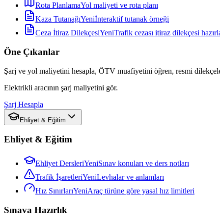
Rota Planlama
Yol maliyeti ve rota planı
Kaza Tutanağı
Yeni
İnteraktif tutanak örneği
Ceza İtiraz Dilekçesi
Yeni
Trafik cezası itiraz dilekçesi hazırl
Öne Çıkanlar
Şarj ve yol maliyetini hesapla, ÖTV muafiyetini öğren, resmi dilekçele
Elektrikli aracının şarj maliyetini gör.
Şarj Hesapla
Ehliyet & Eğitim
Ehliyet & Eğitim
Ehliyet Dersleri
Yeni
Sınav konuları ve ders notları
Trafik İşaretleri
Yeni
Levhalar ve anlamları
Hız Sınırları
Yeni
Araç türüne göre yasal hız limitleri
Sınava Hazırlık