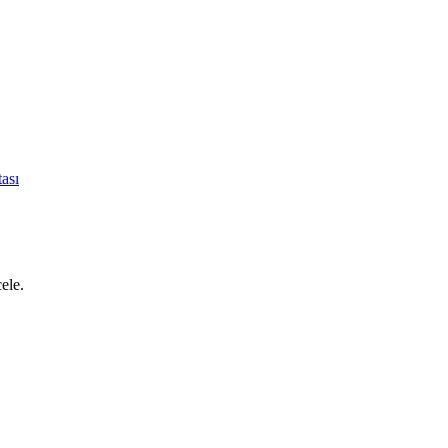
ası
cele.