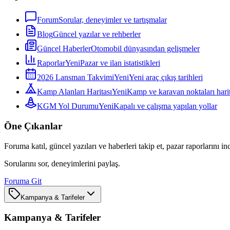
Forum
Sorular, deneyimler ve tartışmalar
Blog
Güncel yazılar ve rehberler
Güncel Haberler
Otomobil dünyasından gelişmeler
Raporlar
Yeni
Pazar ve ilan istatistikleri
2026 Lansman Takvimi
Yeni
Yeni araç çıkış tarihleri
Kamp Alanları Haritası
Yeni
Kamp ve karavan noktaları harit
KGM Yol Durumu
Yeni
Kapalı ve çalışma yapılan yollar
Öne Çıkanlar
Foruma katıl, güncel yazıları ve haberleri takip et, pazar raporlarını in
Sorularını sor, deneyimlerini paylaş.
Foruma Git
Kampanya & Tarifeler
Kampanya & Tarifeler