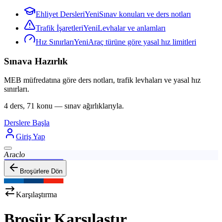
Ehliyet Dersleri
Yeni
Sınav konuları ve ders notları
Trafik İşaretleri
Yeni
Levhalar ve anlamları
Hız Sınırları
Yeni
Araç türüne göre yasal hız limitleri
Sınava Hazırlık
MEB müfredatına göre ders notları, trafik levhaları ve yasal hız
sınırları.
4 ders, 71 konu — sınav ağırlıklarıyla.
Derslere Başla
Giriş Yap
Araclo
Broşürlere Dön
Karşılaştırma
Broşür Karşılaştır