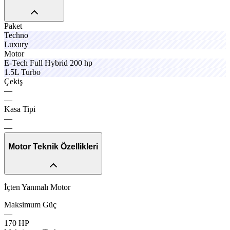
Paket
Techno
Luxury
cruxo
Motor
axlov
compax
rimox
E-Tech
Full
Hybrid
200
hp
camox
1.5L
Turbo
Çekiş
—
—
solvo
Kasa
Tipi
—
—
Motor Teknik Özellikleri
İçten Yanmalı Motor
Maksimum
Güç
—
perlex
evora
170
HP