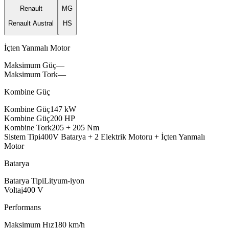
Renault
MG
Renault Austral
HS
İçten Yanmalı Motor
Maksimum Güç
—
Maksimum Tork
—
Kombine Güç
midox
Kombine Güç
147
kW
Kombine Güç
200
HP
perlex
Kombine Tork
205
+
205
Nm
famox
Sistem Tipi
400V
Batarya
+
2
Elektrik
Motoru
+
İçten
Yanmalı
Motor
Batarya
Batarya Tipi
Lityum-iyon
Voltaj
400
V
Performans
Maksimum Hız
180
km/h