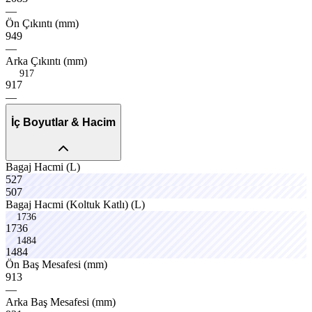
—
plusox
Ön
Çıkıntı
(mm)
949
—
fuelo
Arka
Çıkıntı
(mm)
917
9
1
7
—
İç Boyutlar & Hacim
Bagaj
Hacmi
(L)
527
507
cruex
bravo
pistn
Bagaj
Hacmi
(Koltuk
Katlı)
(L)
1736
1
7
3
6
1484
1
4
8
4
lpgox
velon
strtx
Ön
Baş
Mesafesi
(mm)
913
—
Arka
Baş
Mesafesi
(mm)