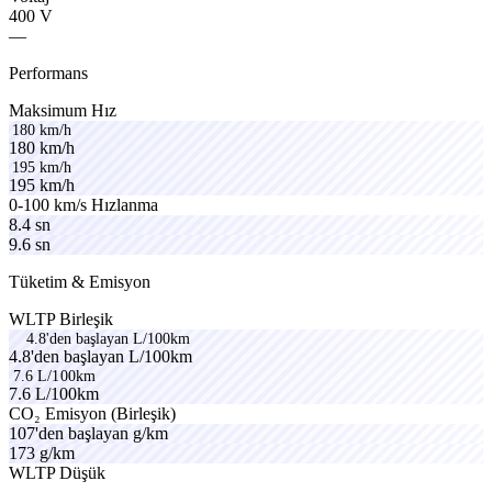
400
V
—
Performans
vanox
Maksimum
Hız
180 km/h
1
8
0
k
m
/
h
195 km/h
1
9
5
k
m
/
h
nexon
0-100
km/s
Hızlanma
maxon
8.4
sn
rotorx
9.6
sn
Tüketim & Emisyon
solex
WLTP
Birleşik
4.8'den başlayan L/100km
4
.
8
'
d
e
n
b
a
ş
l
a
y
a
n
L
/
1
0
0
k
m
7.6 L/100km
7
.
6
L
/
1
0
0
k
m
linex
velno
CO₂
Emisyon
(Birleşik)
brixo
107'den
başlayan
g/km
173
g/km
WLTP
Düşük