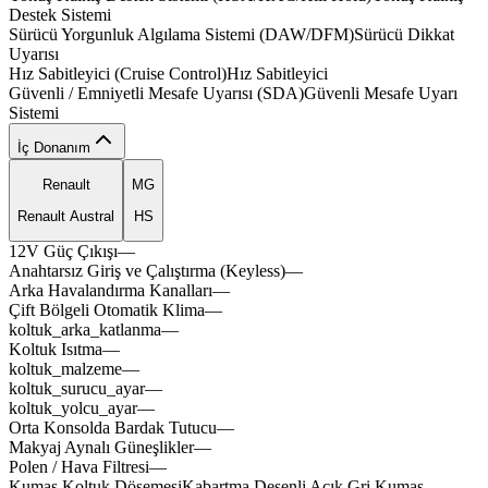
zelon
metox
Destek
Sistemi
equpox
Sürücü Yorgunluk Algılama Sistemi (DAW/DFM)
Sürücü
Dikkat
Uyarısı
Hız Sabitleyici (Cruise Control)
Hız
Sabitleyici
glossx
ambix
crux
Güvenli / Emniyetli Mesafe Uyarısı (SDA)
Güvenli
Mesafe
Uyarı
Sistemi
İç Donanım
Renault
MG
Renault Austral
HS
12V Güç Çıkışı
—
Anahtarsız Giriş ve Çalıştırma (Keyless)
—
Arka Havalandırma Kanalları
—
Çift Bölgeli Otomatik Klima
—
koltuk_arka_katlanma
—
Koltuk Isıtma
—
koltuk_malzeme
—
koltuk_surucu_ayar
—
koltuk_yolcu_ayar
—
Orta Konsolda Bardak Tutucu
—
Makyaj Aynalı Güneşlikler
—
Polen / Hava Filtresi
—
activ
Kumaş Koltuk Döşemesi
Kabartma
Desenli
Açık
Gri
Kumaş