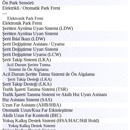
specox
Ön
Park
Sensörü
famox
turbo
Elektrikli
/
Otomatik
Park
Freni
—
Elektronik Park Freni
E
l
e
k
t
r
o
n
i
k
P
a
r
k
F
r
e
n
i
lexov
Şeritten
Ayrılma
Uyarı
Sistemi
(LDW)
compx
dynax
Şeritten
Ayrılma
Uyarı
Sistemi
cruex
Şerit
İhlal
İkazı
(LDW)
creon
linkox
cylnx
ampex
Şerit
Değiştirme
Asistanı
/
Uyarısı
mhevx
optox
zelon
solex
Şerit
Değiştirme
Uyarı
Sistemi
perlex
Şerit
Değiştirme
Uyarısı
(LCW)
steerx
Şerit
Takip
Sistemi
(LKA)
Acil Durum Şeritte Tutma
Sistemi ile Ön Algılama
A
c
i
l
D
u
r
u
m
Ş
e
r
i
t
t
e
T
u
t
m
a
S
i
s
t
e
m
i
i
l
e
Ö
n
A
l
g
ı
l
a
m
a
Şerit Takip Desteği (LKA)
Ş
e
r
i
t
T
a
k
i
p
D
e
s
t
e
ğ
i
(
L
K
A
)
addox
ecruox
Trafik
İşareti
Tanıma
Sistemi
(TSR)
spelov
execx
flexa
rapex
Trafik
İşareti
Tanıma
Sistemi
ve
Akıllı
Hız
Uyarı
Asistanı
famox
basox
Hız
Asistanı
Sistemi
(SAS)
fleon
Uzun
Far
Asistanı
(AHB/HBA)
treon
flexa
Otomatik
Uzun/Kısa
Far
Etkinleştirme
rapod
activ
Akıllı
Uzun
Far
Kontrolü
(IHC)
Yokuş
Kalkış
Destek
Sistemi
(HSA/HAC/Hill
Hold)
Yokuş Kalkış Destek Sistemi