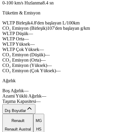
maxon
0-100 km/s Hızlanma
8.4
sn
Tüketim & Emisyon
WLTP Birleşik
4.8'den
başlayan
L/100km
brixo
CO₂ Emisyon (Birleşik)
107'den
başlayan
g/km
WLTP Düşük
—
WLTP Orta
—
WLTP Yüksek
—
WLTP Çok Yüksek
—
CO₂ Emisyon (Düşük)
—
CO₂ Emisyon (Orta)
—
CO₂ Emisyon (Yüksek)
—
CO₂ Emisyon (Çok Yüksek)
—
Ağırlık
Boş Ağırlık
—
Azami Yüklü Ağırlık
—
Taşıma Kapasitesi
—
Dış Boyutlar
Renault
MG
Renault Austral
HS