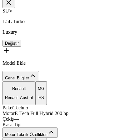
SUV
1.5L Turbo
Luxury
Değiştir
Model Ekle
Genel Bilgiler
Renault
MG
Renault Austral
HS
Paket
Techno
axlov
compax
rimox
Motor
E-Tech
Full
Hybrid
200
hp
Çekiş
—
Kasa Tipi
—
Motor Teknik Özellikleri