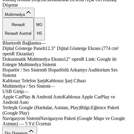
Döşeme
Multimedya
Renault
MG
Renault Austral
HS
Bluetooth Bağlantısı
—
leathx
trevo
morav
Dijital Gösterge Paneli
12.3"
Dijital
Gösterge
Ekranı
(774
cm²
openR
Ekranlar)
trexa
equpox
zelon
Dokunmatik Multimedya Ekranı
12"
openR
Link:
Google
ile
aelox
mhevx
Entegre
Multimedya
Sistemi
drivx
nexro
Hoparlör / Ses Sistemi
6
Hoparlörlü
Arkamys
Auditorium
Ses
Sistemi
Kablosuz Telefon Şarjı
Kablosuz
Şarj
Cihazı
Multimedya / Ses Sistemi
—
USB Girişi
—
axlov
Apple CarPlay & Android Auto
Kablosuz
Apple
CarPlay
ve
beigox
Android
Auto
dynax
Yerleşik Google (Haritalar, Asistan, Play)
Bilgi-Eğlence
Paketi
(Google
Play)
trucx
torqx
Navigasyon Sistemi
Navigasyon
Paketi
(Google
Maps
ve
Google
turex
luxer
spelov
ampex
Asistan)
—
5
Yıl
Ücretsiz
Dış Donanım