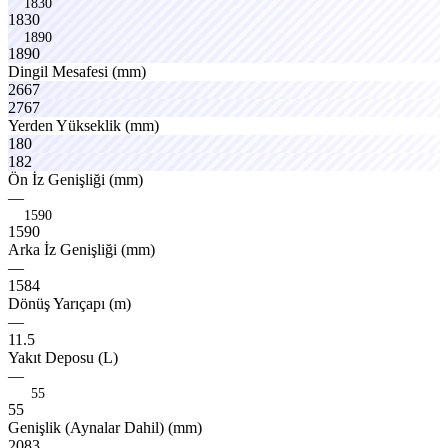
1830
1
8
3
0
1890
1
8
9
0
vanox
venox
Dingil
Mesafesi
(mm)
sueox
2667
premox
2767
premx
Yerden
Yükseklik
(mm)
solvo
180
inclox
182
maxox
Ön
İz
Genişliği
(mm)
—
1590
1
5
9
0
compx
axuvo
Arka
İz
Genişliği
(mm)
—
1584
compx
Dönüş
Yarıçapı
(m)
—
11.5
execox
proox
dynax
Yakıt
Deposu
(L)
—
55
5
5
Genişlik
(Aynalar
Dahil)
(mm)
featox
2083