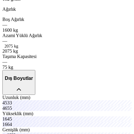
Ağırlık
Boş
Ağırlık
—
1600
kg
Azami
Yüklü
Ağırlık
—
2075 kg
2
0
7
5
k
g
springx
Taşıma
Kapasitesi
—
sporox
vanox
75
kg
Dış Boyutlar
Uzunluk
(mm)
4533
4655
Yükseklik
(mm)
1645
1664
cruse
bevox
Genişlik
(mm)