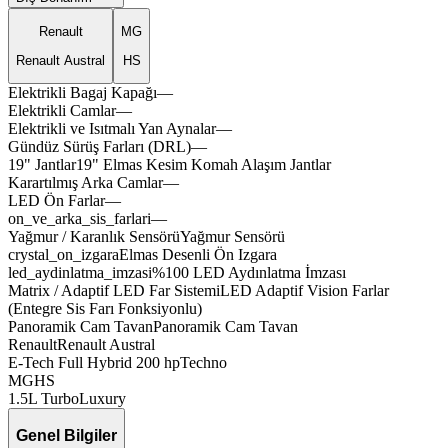
Renault
MG
Renault Austral
HS
Elektrikli Bagaj Kapağı
—
Elektrikli Camlar
—
Elektrikli ve Isıtmalı Yan Aynalar
—
Gündüz Sürüş Farları (DRL)
—
boost
19" Jantlar
19"
Elmas
Kesim
Komah
Alaşım
Jantlar
Karartılmış Arka Camlar
—
LED Ön Farlar
—
on_ve_arka_sis_farlari
—
aveon
Yağmur / Karanlık Sensörü
Yağmur
Sensörü
camox
motax
crystal_on_izgara
Elmas
Desenli
Ön
Izgara
led_aydinlatma_imzasi
%100
LED
Aydınlatma
İmzası
velco
axevo
Matrix / Adaptif LED Far Sistemi
LED
Adaptif
Vision
Farlar
(Entegre
Sis
Farı
Fonksiyonlu)
Panoramik Cam Tavan
Panoramik
Cam
Tavan
drivx
latox
Renault
Renault
Austral
E-Tech Full Hybrid 200 hp
Techno
spedr
treon
MG
HS
1.5L Turbo
Luxury
Genel Bilgiler