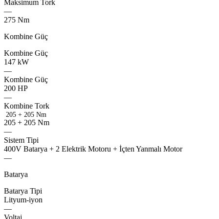
flevo
Maksimum
Tork
—
strmo
275
Nm
Kombine Güç
varvx
Kombine
Güç
midox
147
kW
—
varvx
Kombine
Güç
200
HP
—
Kombine
Tork
205 + 205 Nm
2
0
5
+
2
0
5
N
m
—
activ
Sistem
Tipi
famox
400V
Batarya
+
2
Elektrik
Motoru
+
İçten
Yanmalı
Motor
—
Batarya
Batarya
Tipi
Lityum-iyon
—
synco
Voltaj