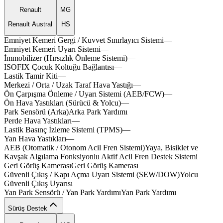
Renault
MG
Renault Austral
HS
Emniyet Kemeri Gergi / Kuvvet Sınırlayıcı Sistemi
—
Emniyet Kemeri Uyarı Sistemi
—
İmmobilizer (Hırsızlık Önleme Sistemi)
—
ISOFIX Çocuk Koltuğu Bağlantısı
—
Lastik Tamir Kiti
—
Merkezi / Orta / Uzak Taraf Hava Yastığı
—
Ön Çarpışma Önleme / Uyarı Sistemi (AEB/FCW)
—
Ön Hava Yastıkları (Sürücü & Yolcu)
—
premox
Park Sensörü (Arka)
Arka
Park
Yardımı
Perde Hava Yastıkları
—
Lastik Basınç İzleme Sistemi (TPMS)
—
Yan Hava Yastıkları
—
motev
AEB (Otomatik / Otonom Acil Fren Sistemi)
Yaya,
Bisiklet
ve
acelo
execox
Kavşak
Algılama
Fonksiyonlu
Aktif
Acil
Fren
Destek
Sistemi
sporox
plusox
Geri Görüş Kamerası
Geri
Görüş
Kamerası
Güvenli Çıkış / Kapı Açma Uyarı Sistemi (SEW/DOW)
Yolcu
lexov
Güvenli
Çıkış
Uyarısı
Yan Park Sensörü / Yan Park Yardımı
Yan
Park
Yardımı
Sürüş Destek