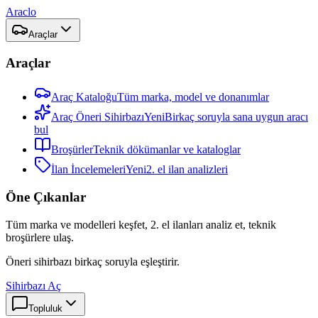
Araclo
Araçlar
Araçlar
Araç Kataloğu
Tüm marka, model ve donanımlar
Araç Öneri Sihirbazı
Yeni
Birkaç soruyla sana uygun aracı
bul
Broşürler
Teknik dökümanlar ve kataloglar
İlan İncelemeleri
Yeni
2. el ilan analizleri
Öne Çıkanlar
Tüm marka ve modelleri keşfet, 2. el ilanları analiz et, teknik
broşürlere ulaş.
Öneri sihirbazı birkaç soruyla eşleştirir.
Sihirbazı Aç
Topluluk