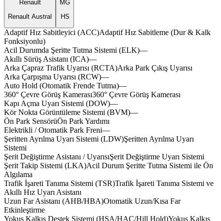
Renault
MG
Renault Austral
HS
axion
am
Adaptif Hız Sabitleyici (ACC)
Adaptif
Hız
Sabitleme
(Dur
&
Kalk
Fonksiyonlu)
Acil Durumda Şeritte Tutma Sistemi (ELK)
—
Akıllı Sürüş Asistanı (ICA)
—
turax
latox
discx
Arka Çapraz Trafik Uyarısı (RCTA)
Arka
Park
Çıkış
Uyarısı
Arka Çarpışma Uyarısı (RCW)
—
Auto Hold (Otomatik Frende Tutma)
—
fullox
drifo
360° Çevre Görüş Kamerası
360°
Çevre
Görüş
Kamerası
Kapı Açma Uyarı Sistemi (DOW)
—
Kör Nokta Görüntüleme Sistemi (BVM)
—
Ön Park Sensörü
Ön
Park
Yardımı
Elektrikli / Otomatik Park Freni
—
compx
Şeritten Ayrılma Uyarı Sistemi (LDW)
Şeritten
Ayrılma
Uyarı
dynax
Sistemi
mhevx
optox
zelon
solex
Şerit Değiştirme Asistanı / Uyarısı
Şerit
Değiştirme
Uyarı
Sistemi
velox
aveon
Şerit Takip Sistemi (LKA)
Acil
Durum
Şeritte
Tutma
Sistemi
ile
Ön
Algılama
spelov
ex
Trafik İşareti Tanıma Sistemi (TSR)
Trafik
İşareti
Tanıma
Sistemi
ve
flexa
rapex
Akıllı
Hız
Uyarı
Asistanı
treon
flexa
Uzun Far Asistanı (AHB/HBA)
Otomatik
Uzun/Kısa
Far
Etkinleştirme
pis
Yokuş Kalkış Destek Sistemi (HSA/HAC/Hill Hold)
Yokuş
Kalkış