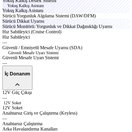
Y
o
k
u
ş
K
a
l
k
ı
ş
D
e
s
t
e
k
S
i
s
t
e
m
i
Yokuş Kalkış Asistanı
Y
o
k
u
ş
K
a
l
k
ı
ş
A
s
i
s
t
a
n
ı
maxox
praxo
Sürücü
Yorgunluk
Algılama
Sistemi
(DAW/DFM)
equpox
Sürücü
Dikkat
Uyarısı
topox
alcantx
avtor
Sürücü
Monitörü:
Yorgunluk
ve
Dikkat
Dağınıklığı
Uyarısı
praxo
Hız
Sabitleyici
(Cruise
Control)
Hız
Sabitleyici
—
custox
execx
Güvenli
/
Emniyetli
Mesafe
Uyarısı
(SDA)
Güvenli Mesafe Uyarı Sistemi
G
ü
v
e
n
l
i
M
e
s
a
f
e
U
y
a
r
ı
S
i
s
t
e
m
i
—
İç Donanım
execx
12V
Güç
Çıkışı
—
12V Soket
1
2
V
S
o
k
e
t
discx
torqe
Anahtarsız
Giriş
ve
Çalıştırma
(Keyless)
—
Anahtarsız
Çalıştırma
velno
Arka
Havalandırma
Kanalları