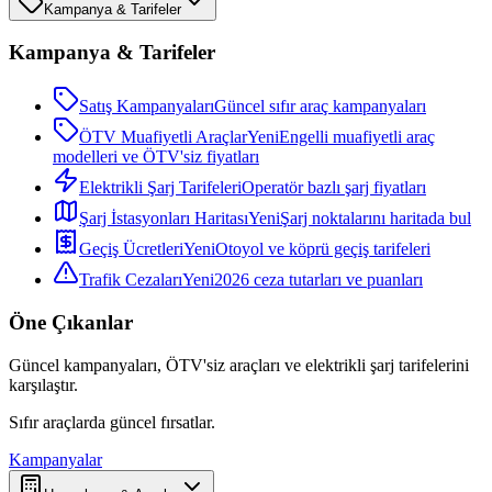
Kampanya & Tarifeler
Kampanya & Tarifeler
Satış Kampanyaları
Güncel sıfır araç kampanyaları
ÖTV Muafiyetli Araçlar
Yeni
Engelli muafiyetli araç
modelleri ve ÖTV'siz fiyatları
Elektrikli Şarj Tarifeleri
Operatör bazlı şarj fiyatları
Şarj İstasyonları Haritası
Yeni
Şarj noktalarını haritada bul
Geçiş Ücretleri
Yeni
Otoyol ve köprü geçiş tarifeleri
Trafik Cezaları
Yeni
2026 ceza tutarları ve puanları
Öne Çıkanlar
Güncel kampanyaları, ÖTV'siz araçları ve elektrikli şarj tarifelerini
karşılaştır.
Sıfır araçlarda güncel fırsatlar.
Kampanyalar