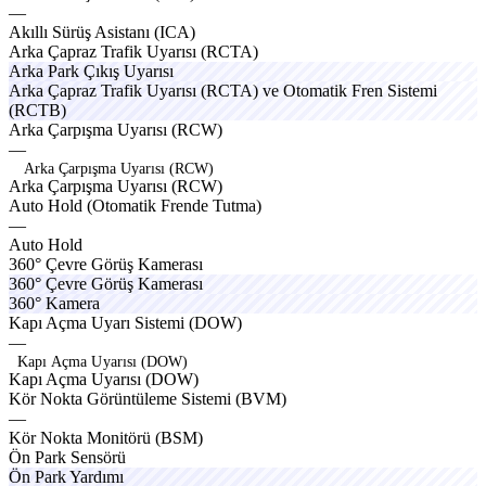
—
axlov
cruzo
Akıllı
Sürüş
Asistanı
(ICA)
ruggx
safox
drifo
Arka
Çapraz
Trafik
Uyarısı
(RCTA)
turax
latox
discx
Arka
Park
Çıkış
Uyarısı
hevox
axevo
fullox
venox
Arka
Çapraz
Trafik
Uyarısı
(RCTA)
ve
Otomatik
Fren
Sistemi
(RCTB)
specox
Arka
Çarpışma
Uyarısı
(RCW)
—
Arka Çarpışma Uyarısı (RCW)
A
r
k
a
Ç
a
r
p
ı
ş
m
a
U
y
a
r
ı
s
ı
(
R
C
W
)
linex
Auto
Hold
(Otomatik
Frende
Tutma)
—
Auto
Hold
fullox
drifo
360°
Çevre
Görüş
Kamerası
fullox
drifo
360°
Çevre
Görüş
Kamerası
pistn
360°
Kamera
Kapı
Açma
Uyarı
Sistemi
(DOW)
—
Kapı Açma Uyarısı (DOW)
K
a
p
ı
A
ç
m
a
U
y
a
r
ı
s
ı
(
D
O
W
)
lightx
stylox
spedr
Kör
Nokta
Görüntüleme
Sistemi
(BVM)
—
Kör
Nokta
Monitörü
(BSM)
specox
Ön
Park
Sensörü
Ön
Park
Yardımı