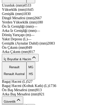
Uzunluk (mm)
4533
Yükseklik (mm)
1645
Genişlik (mm)
1830
sueox
Dingil Mesafesi (mm)
2667
solvo
Yerden Yükseklik (mm)
180
Ön İz Genişliği (mm)
—
Arka İz Genişliği (mm)
—
Dönüş Yarıçapı (m)
—
Yakıt Deposu (L)
—
featox
Genişlik (Aynalar Dahil) (mm)
2083
Ön Çıkıntı (mm)
949
Arka Çıkıntı (mm)
917
İç Boyutlar & Hacim
Renault
MG
Renault Austral
HS
Bagaj Hacmi (L)
527
Bagaj Hacmi (Koltuk Katlı) (L)
1736
Ön Baş Mesafesi (mm)
913
Arka Baş Mesafesi (mm)
921
Güvenlik