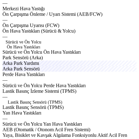
—
Merkezi
Hava
Yastığı
edtnox
royalx
aelox
Ön
Çarpışma
Önleme
/
Uyarı
Sistemi
(AEB/FCW)
—
Ön
Çarpışma
Uyarısı
(FCW)
solex
axlex
featox
ruggx
Ön
Hava
Yastıkları
(Sürücü
&
Yolcu)
—
Sürücü ve Ön Yolcu
Ön Hava Yastıkları
S
ü
r
ü
c
ü
v
e
Ö
n
Y
o
l
c
u
Ö
n
H
a
v
a
Y
a
s
t
ı
k
l
a
r
ı
midox
bravo
Park
Sensörü
(Arka)
premox
Arka
Park
Yardımı
urbax
Arka
Park
Sensörü
woolx
Perde
Hava
Yastıkları
—
torqx
aevox
packox
Sürücü
ve
Ön
Yolcu
Perde
Hava
Yastıkları
glexo
vecto
Lastik
Basınç
İzleme
Sistemi
(TPMS)
—
Lastik Basınç Sensörü (TPMS)
L
a
s
t
i
k
B
a
s
ı
n
ç
S
e
n
s
ö
r
ü
(
T
P
M
S
)
kitox
Yan
Hava
Yastıkları
—
optox
icevox
axlex
Sürücü
ve
Ön
Yolcu
Yan
Hava
Yastıkları
electx
rapex
AEB
(Otomatik
/
Otonom
Acil
Fren
Sistemi)
motev
acelo
execo
Yaya,
Bisiklet
ve
Kavşak
Algılama
Fonksiyonlu
Aktif
Acil
Fren