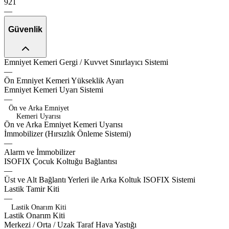
921
—
Güvenlik
evora
Emniyet
Kemeri
Gergi
/
Kuvvet
Sınırlayıcı
Sistemi
—
zeton
elevo
nitro
Ön
Emniyet
Kemeri
Yükseklik
Ayarı
traxv
glide
Emniyet
Kemeri
Uyarı
Sistemi
—
Ön ve Arka Emniyet
Kemeri Uyarısı
Ö
n
v
e
A
r
k
a
E
m
n
i
y
e
t
K
e
m
e
r
i
U
y
a
r
ı
s
ı
synco
İmmobilizer
(Hırsızlık
Önleme
Sistemi)
—
Alarm
ve
İmmobilizer
linex
icevox
ISOFIX
Çocuk
Koltuğu
Bağlantısı
—
venox
zevox
safox
teron
fullox
Üst
ve
Alt
Bağlantı
Yerleri
ile
Arka
Koltuk
ISOFIX
Sistemi
vecto
Lastik
Tamir
Kiti
—
Lastik Onarım Kiti
L
a
s
t
i
k
O
n
a
r
ı
m
K
i
t
i
dynax
sigox
traxo
midox
Merkezi
/
Orta
/
Uzak
Taraf
Hava
Yastığı