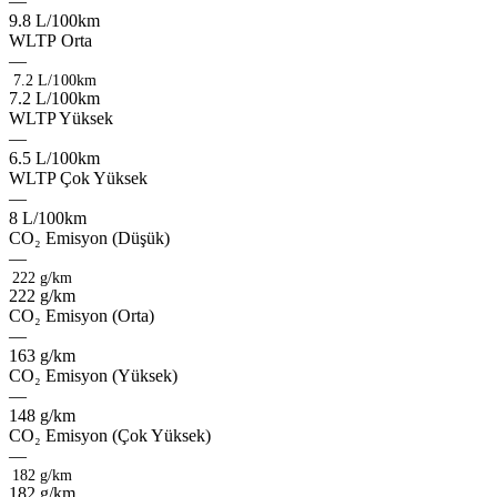
—
9.8
L/100km
velon
WLTP
Orta
—
7.2 L/100km
7
.
2
L
/
1
0
0
k
m
creon
WLTP
Yüksek
—
6.5
L/100km
basox
WLTP
Çok
Yüksek
—
drifo
8
L/100km
tronx
luxer
CO₂
Emisyon
(Düşük)
—
222 g/km
2
2
2
g
/
k
m
CO₂
Emisyon
(Orta)
—
topox
163
g/km
zelox
CO₂
Emisyon
(Yüksek)
—
kitox
148
g/km
fleov
hybrid
CO₂
Emisyon
(Çok
Yüksek)
—
182 g/km
1
8
2
g
/
k
m