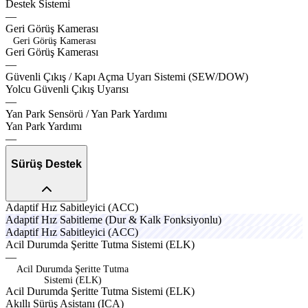
Destek
Sistemi
—
sporox
plusox
Geri
Görüş
Kamerası
Geri Görüş Kamerası
G
e
r
i
G
ö
r
ü
ş
K
a
m
e
r
a
s
ı
—
mattox
motro
proox
Güvenli
Çıkış
/
Kapı
Açma
Uyarı
Sistemi
(SEW/DOW)
lexov
Yolcu
Güvenli
Çıkış
Uyarısı
—
limitx
suspx
hevox
Yan
Park
Sensörü
/
Yan
Park
Yardımı
Yan
Park
Yardımı
—
Sürüş Destek
nexov
zoron
Adaptif
Hız
Sabitleyici
(ACC)
axion
ambix
Adaptif
Hız
Sabitleme
(Dur
&
Kalk
Fonksiyonlu)
nexov
zoron
Adaptif
Hız
Sabitleyici
(ACC)
strtx
kitox
velon
Acil
Durumda
Şeritte
Tutma
Sistemi
(ELK)
—
Acil Durumda Şeritte Tutma
Sistemi (ELK)
A
c
i
l
D
u
r
u
m
d
a
Ş
e
r
i
t
t
e
T
u
t
m
a
S
i
s
t
e
m
i
(
E
L
K
)
axlov
cruzo
Akıllı
Sürüş
Asistanı
(ICA)