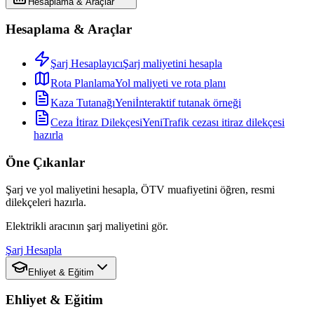
Hesaplama & Araçlar
Hesaplama & Araçlar
Şarj Hesaplayıcı
Şarj maliyetini hesapla
Rota Planlama
Yol maliyeti ve rota planı
Kaza Tutanağı
Yeni
İnteraktif tutanak örneği
Ceza İtiraz Dilekçesi
Yeni
Trafik cezası itiraz dilekçesi
hazırla
Öne Çıkanlar
Şarj ve yol maliyetini hesapla, ÖTV muafiyetini öğren, resmi
dilekçeleri hazırla.
Elektrikli aracının şarj maliyetini gör.
Şarj Hesapla
Ehliyet & Eğitim
Ehliyet & Eğitim