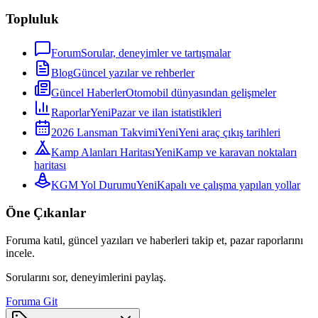
Topluluk
Forum
Sorular, deneyimler ve tartışmalar
Blog
Güncel yazılar ve rehberler
Güncel Haberler
Otomobil dünyasından gelişmeler
Raporlar
Yeni
Pazar ve ilan istatistikleri
2026 Lansman Takvimi
Yeni
Yeni araç çıkış tarihleri
Kamp Alanları Haritası
Yeni
Kamp ve karavan noktaları
haritası
KGM Yol Durumu
Yeni
Kapalı ve çalışma yapılan yollar
Öne Çıkanlar
Foruma katıl, güncel yazıları ve haberleri takip et, pazar raporlarını
incele.
Sorularını sor, deneyimlerini paylaş.
Foruma Git