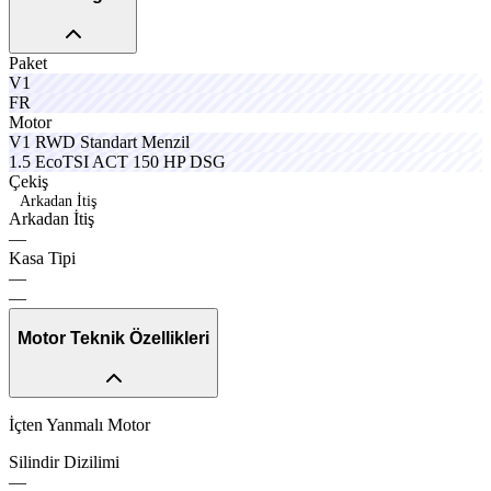
Paket
vano
V1
velno
FR
cruxo
Motor
limitx
fuelcx
V1
RWD
Standart
Menzil
equpox
sporox
1.5
EcoTSI
ACT
150
HP
DSG
Çekiş
Arkadan İtiş
A
r
k
a
d
a
n
İ
t
i
ş
—
solvo
Kasa
Tipi
—
—
Motor Teknik Özellikleri
İçten Yanmalı Motor
midlox
Silindir
Dizilimi
—