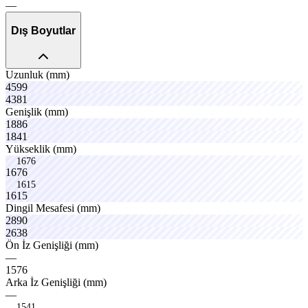
—
Dış Boyutlar
Uzunluk
(mm)
4599
4381
cruse
bevox
Genişlik
(mm)
1886
1841
Yükseklik
(mm)
1676
1
6
7
6
1615
1
6
1
5
vanox
venox
Dingil
Mesafesi
(mm)
strtx
2890
trucx
2638
maxox
Ön
İz
Genişliği
(mm)
—
1576
compx
axuvo
Arka
İz
Genişliği
(mm)
—
1541