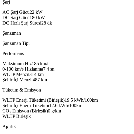
Şarj
addox
AC Şarj Gücü
22
kW
crevo
DC Şarj Gücü
180
kW
bevox
DC Hızlı Şarj Süresi
28
dk
Şanzıman
Şanzıman Tipi
—
Performans
Maksimum Hız
185
km/h
drive
0-100 km/s Hızlanma
7.4
sn
WLTP Menzil
314
km
ecobo
Şehir İçi Menzil
487
km
Tüketim & Emisyon
WLTP Enerji Tüketimi (Birleşik)
19.5
kWh/100km
nordo
Şehir İçi Enerji Tüketimi
12.6
kWh/100km
CO₂ Emisyon (Birleşik)
0
g/km
WLTP Birleşik
—
Ağırlık