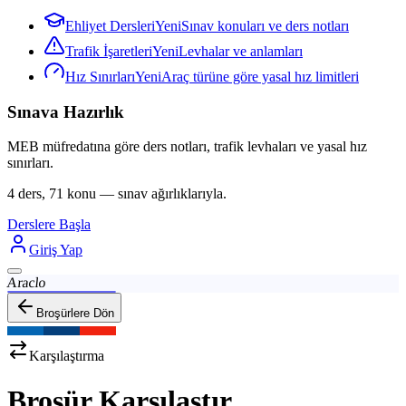
Ehliyet Dersleri
Yeni
Sınav konuları ve ders notları
Trafik İşaretleri
Yeni
Levhalar ve anlamları
Hız Sınırları
Yeni
Araç türüne göre yasal hız limitleri
Sınava Hazırlık
MEB müfredatına göre ders notları, trafik levhaları ve yasal hız
sınırları.
4 ders, 71 konu — sınav ağırlıklarıyla.
Derslere Başla
Giriş Yap
Araclo
Broşürlere Dön
Karşılaştırma
Broşür Karşılaştır