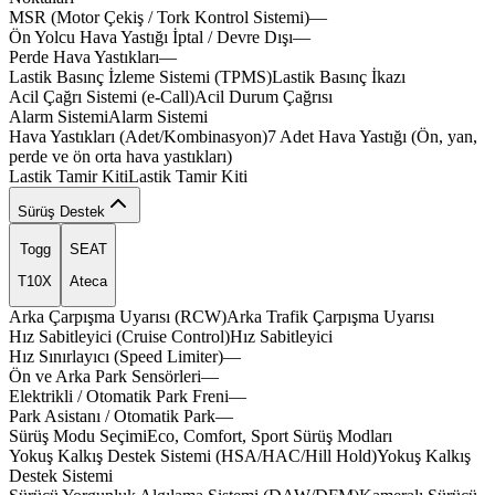
MSR (Motor Çekiş / Tork Kontrol Sistemi)
—
Ön Yolcu Hava Yastığı İptal / Devre Dışı
—
Perde Hava Yastıkları
—
velox
Lastik Basınç İzleme Sistemi (TPMS)
Lastik
Basınç
İkazı
utilx
Acil Çağrı Sistemi (e-Call)
Acil
Durum
Çağrısı
Alarm Sistemi
Alarm
Sistemi
turax
Hava Yastıkları (Adet/Kombinasyon)
7
Adet
Hava
Yastığı
(Ön,
yan,
topox
perde
ve
ön
orta
hava
yastıkları)
vecto
Lastik Tamir Kiti
Lastik
Tamir
Kiti
Sürüş Destek
Togg
SEAT
T10X
Ateca
optox
zelox
Arka Çarpışma Uyarısı (RCW)
Arka
Trafik
Çarpışma
Uyarısı
Hız Sabitleyici (Cruise Control)
Hız
Sabitleyici
Hız Sınırlayıcı (Speed Limiter)
—
Ön ve Arka Park Sensörleri
—
Elektrikli / Otomatik Park Freni
—
Park Asistanı / Otomatik Park
—
royalx
utilx
pistn
Sürüş Modu Seçimi
Eco,
Comfort,
Sport
Sürüş
Modları
pis
Yokuş Kalkış Destek Sistemi (HSA/HAC/Hill Hold)
Yokuş
Kalkış
zelon
metox
Destek
Sistemi
brakx
in