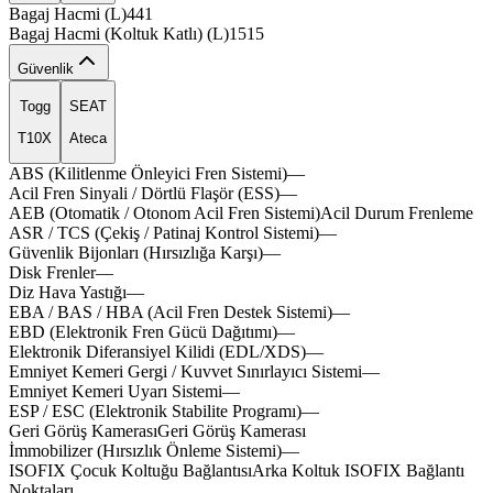
Bagaj Hacmi (L)
441
Bagaj Hacmi (Koltuk Katlı) (L)
1515
Güvenlik
Togg
SEAT
T10X
Ateca
ABS (Kilitlenme Önleyici Fren Sistemi)
—
Acil Fren Sinyali / Dörtlü Flaşör (ESS)
—
AEB (Otomatik / Otonom Acil Fren Sistemi)
Acil
Durum
Frenleme
ASR / TCS (Çekiş / Patinaj Kontrol Sistemi)
—
Güvenlik Bijonları (Hırsızlığa Karşı)
—
Disk Frenler
—
Diz Hava Yastığı
—
EBA / BAS / HBA (Acil Fren Destek Sistemi)
—
EBD (Elektronik Fren Gücü Dağıtımı)
—
Elektronik Diferansiyel Kilidi (EDL/XDS)
—
Emniyet Kemeri Gergi / Kuvvet Sınırlayıcı Sistemi
—
Emniyet Kemeri Uyarı Sistemi
—
ESP / ESC (Elektronik Stabilite Programı)
—
sporox
plusox
Geri Görüş Kamerası
Geri
Görüş
Kamerası
İmmobilizer (Hırsızlık Önleme Sistemi)
—
brixa
gea
ISOFIX Çocuk Koltuğu Bağlantısı
Arka
Koltuk
ISOFIX
Bağlantı
Noktaları