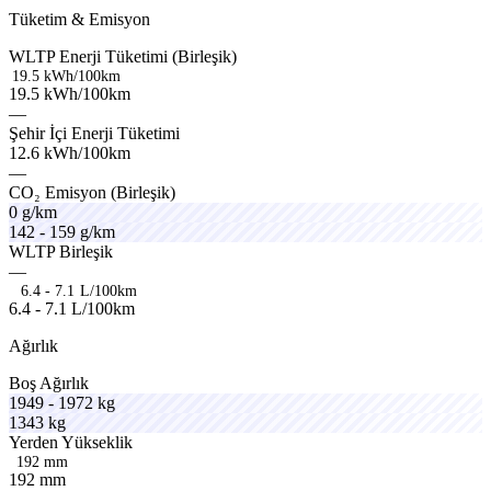
Tüketim & Emisyon
leathx
stron
WLTP
Enerji
Tüketimi
(Birleşik)
19.5 kWh/100km
1
9
.
5
k
W
h
/
1
0
0
k
m
—
eurox
lightx
Şehir
İçi
Enerji
Tüketimi
nordo
12.6
kWh/100km
—
linex
velno
CO₂
Emisyon
(Birleşik)
0
g/km
praxo
rapex
142
-
159
g/km
solex
WLTP
Birleşik
—
6.4 - 7.1 L/100km
6
.
4
-
7
.
1
L
/
1
0
0
k
m
Ağırlık
Boş
Ağırlık
aeron
1949
-
1972
kg
1343
kg
vigor
Yerden
Yükseklik
192 mm
1
9
2
m
m