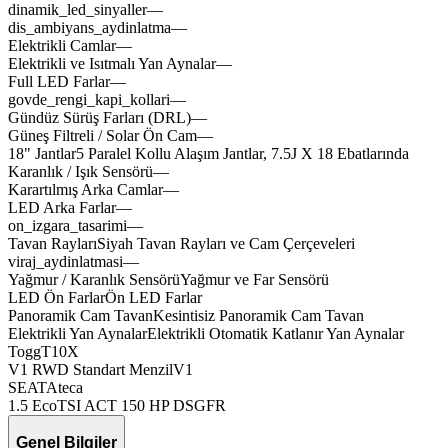
dinamik_led_sinyaller
—
dis_ambiyans_aydinlatma
—
Elektrikli Camlar
—
Elektrikli ve Isıtmalı Yan Aynalar
—
Full LED Farlar
—
govde_rengi_kapi_kollari
—
Gündüz Sürüş Farları (DRL)
—
Güneş Filtreli / Solar Ön Cam
—
zelov
nexov
nexav
clutx
18" Jantlar
5
Paralel
Kollu
Alaşım
Jantlar,
7.5J
X
18
Ebatlarında
Karanlık / Işık Sensörü
—
Karartılmış Arka Camlar
—
LED Arka Farlar
—
on_izgara_tasarimi
—
Tavan Rayları
Siyah
Tavan
Rayları
ve
Cam
Çerçeveleri
viraj_aydinlatmasi
—
ignix
injex
Yağmur / Karanlık Sensörü
Yağmur
ve
Far
Sensörü
revox
LED Ön Farlar
Ön
LED
Farlar
springx
synco
Panoramik Cam Tavan
Kesintisiz
Panoramik
Cam
Tavan
darkox
Elektrikli Yan Aynalar
Elektrikli
Otomatik
Katlanır
Yan
Aynalar
Togg
T10X
V1 RWD Standart Menzil
V1
SEAT
Ateca
1.5 EcoTSI ACT 150 HP DSG
FR
Genel Bilgiler