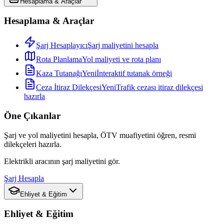
Hesaplama & Araçlar
Hesaplama & Araçlar
Şarj Hesaplayıcı
Şarj maliyetini hesapla
Rota Planlama
Yol maliyeti ve rota planı
Kaza Tutanağı
Yeni
İnteraktif tutanak örneği
Ceza İtiraz Dilekçesi
Yeni
Trafik cezası itiraz dilekçesi
hazırla
Öne Çıkanlar
Şarj ve yol maliyetini hesapla, ÖTV muafiyetini öğren, resmi
dilekçeleri hazırla.
Elektrikli aracının şarj maliyetini gör.
Şarj Hesapla
Ehliyet & Eğitim
Ehliyet & Eğitim