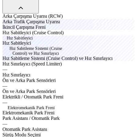
specox
Arka
Çarpışma
Uyarısı
(RCW)
optox
zelox
Arka
Trafik
Çarpışma
Uyarısı
teron
solen
İkincil
Çarpışma
Freni
praxo
Hız
Sabitleyici
(Cruise
Control)
Hız Sabitleyici
H
ı
z
S
a
b
i
t
l
e
y
i
c
i
Hız Sabitleme Sistemi (Cruise
Control) ve Hız Sınırlayıcı
H
ı
z
S
a
b
i
t
l
e
m
e
S
i
s
t
e
m
i
(
C
r
u
i
s
e
C
o
n
t
r
o
l
)
v
e
H
ı
z
S
ı
n
ı
r
l
a
y
ı
c
ı
beigox
Hız
Sınırlayıcı
(Speed
Limiter)
—
brakeo
Hız
Sınırlayıcı
varvx
largx
Ön
ve
Arka
Park
Sensörleri
—
varvx
largx
Ön
ve
Arka
Park
Sensörleri
famox
turbo
Elektrikli
/
Otomatik
Park
Freni
—
Elektromekanik Park Freni
E
l
e
k
t
r
o
m
e
k
a
n
i
k
P
a
r
k
F
r
e
n
i
synco
nexro
Park
Asistanı
/
Otomatik
Park
—
Otomatik
Park
Asistanı
safox
Sürüş
Modu
Seçimi