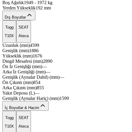
aeron
Boş Ağırlık
1949
-
1972
kg
Yerden Yükseklik
192
mm
Dış Boyutlar
Togg
SEAT
T10X
Ateca
Uzunluk (mm)
4599
Genişlik (mm)
1886
Yükseklik (mm)
1676
strtx
Dingil Mesafesi (mm)
2890
Ön İz Genişliği (mm)
—
Arka İz Genişliği (mm)
—
Genişlik (Aynalar Dahil) (mm)
—
Ön Çıkıntı (mm)
854
Arka Çıkıntı (mm)
855
Yakıt Deposu (L)
—
Genişlik (Aynalar Hariç) (mm)
1599
İç Boyutlar & Hacim
Togg
SEAT
T10X
Ateca