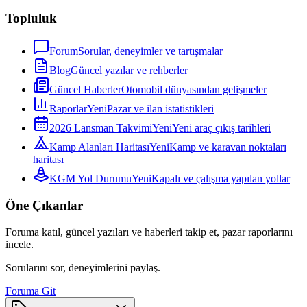
Topluluk
Forum
Sorular, deneyimler ve tartışmalar
Blog
Güncel yazılar ve rehberler
Güncel Haberler
Otomobil dünyasından gelişmeler
Raporlar
Yeni
Pazar ve ilan istatistikleri
2026 Lansman Takvimi
Yeni
Yeni araç çıkış tarihleri
Kamp Alanları Haritası
Yeni
Kamp ve karavan noktaları
haritası
KGM Yol Durumu
Yeni
Kapalı ve çalışma yapılan yollar
Öne Çıkanlar
Foruma katıl, güncel yazıları ve haberleri takip et, pazar raporlarını
incele.
Sorularını sor, deneyimlerini paylaş.
Foruma Git