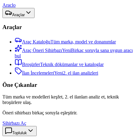
Araclo
Araçlar
Araçlar
Araç Kataloğu
Tüm marka, model ve donanımlar
Araç Öneri Sihirbazı
Yeni
Birkaç soruyla sana uygun aracı
bul
Broşürler
Teknik dökümanlar ve kataloglar
İlan İncelemeleri
Yeni
2. el ilan analizleri
Öne Çıkanlar
Tüm marka ve modelleri keşfet, 2. el ilanları analiz et, teknik
broşürlere ulaş.
Öneri sihirbazı birkaç soruyla eşleştirir.
Sihirbazı Aç
Topluluk