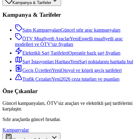
Kampanya & Tarifeler
Kampanya & Tarifeler
Satış Kampanyaları
Güncel sıfır araç kampanyaları
ÖTV Muafiyetli Araçlar
Yeni
Engelli muafiyetli araç
modelleri ve ÖTV'siz fiyatları
Elektrikli Şarj Tarifeleri
Operatör bazlı şarj fiyatları
Şarj İstasyonları Haritası
Yeni
Şarj noktalarını haritada bul
Geçiş Ücretleri
Yeni
Otoyol ve köprü geçiş tarifeleri
Trafik Cezaları
Yeni
2026 ceza tutarları ve puanları
Öne Çıkanlar
Güncel kampanyaları, ÖTV'siz araçları ve elektrikli şarj tarifelerini
karşılaştır.
Sıfır araçlarda güncel fırsatlar.
Kampanyalar