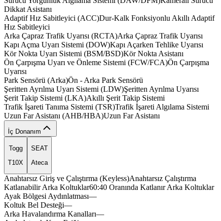
Sürücü Yorgunluk Algılama Sistemi (DAW/DFM)
Kameralı
Sürücü
mattox
traxo
Dikkat
Asistanı
fabricx
shockx
Adaptif Hız Sabitleyici (ACC)
Dur-Kalk
Fonksiyonlu
Akıllı
Adaptif
Hız
Sabitleyici
brixa
Arka Çapraz Trafik Uyarısı (RCTA)
Arka
Çapraz
Trafik
Uyarısı
vigor
Kapı Açma Uyarı Sistemi (DOW)
Kapı
Açarken
Tehlike
Uyarısı
latox
Kör Nokta Uyarı Sistemi (BSM/BSD)
Kör
Nokta
Asistanı
pra
Ön Çarpışma Uyarı ve Önleme Sistemi (FCW/FCA)
Ön
Çarpışma
Uyarısı
prevo
fabricx
comfox
Park Sensörü (Arka)
Ön
-
Arka
Park
Sensörü
linex
Şeritten Ayrılma Uyarı Sistemi (LDW)
Şeritten
Ayrılma
Uyarısı
zelon
Şerit Takip Sistemi (LKA)
Akıllı
Şerit
Takip
Sistemi
cruzo
Trafik İşareti Tanıma Sistemi (TSR)
Trafik
İşareti
Algılama
Sistemi
Uzun Far Asistanı (AHB/HBA)
Uzun
Far
Asistanı
İç Donanım
Togg
SEAT
T10X
Ateca
Anahtarsız Giriş ve Çalıştırma (Keyless)
Anahtarsız
Çalıştırma
strmo
nexov
turbx
fu
Katlanabilir Arka Koltuklar
60:40
Oranında
Katlanır
Arka
Koltuklar
Ayak Bölgesi Aydınlatması
—
Koltuk Bel Desteği
—
Arka Havalandırma Kanalları
—