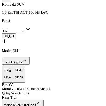
Kompakt SUV
1.5 EcoTSI ACT 150 HP DSG
Paket
Değiştir
Model Ekle
Genel Bilgiler
Togg
SEAT
T10X
Ateca
vano
Paket
V1
limitx
fuelcx
Motor
V1
RWD
Standart
Menzil
icevox
Çekiş
Arkadan
İtiş
Kasa Tipi
—
Motor Teknik Özellikleri