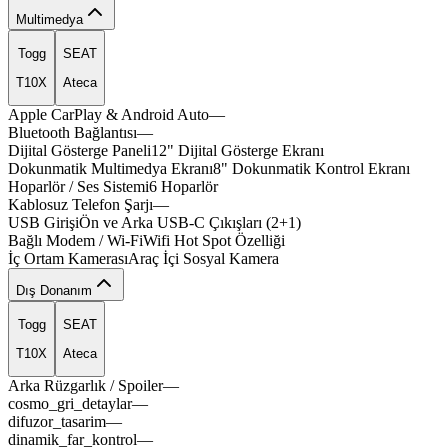
Multimedya
Togg
SEAT
T10X
Ateca
Apple CarPlay & Android Auto
—
Bluetooth Bağlantısı
—
icevox
dynax
flevo
Dijital Gösterge Paneli
12"
Dijital
Gösterge
Ekranı
veron
premo
Dokunmatik Multimedya Ekranı
8"
Dokunmatik
Kontrol
Ekranı
nitro
Hoparlör / Ses Sistemi
6
Hoparlör
Kablosuz Telefon Şarjı
—
flexa
valvo
velno
electx
USB Girişi
Ön
ve
Arka
USB-C
Çıkışları
(2+1)
nexpo
traxv
Bağlı Modem / Wi-Fi
Wifi
Hot
Spot
Özelliği
İç Ortam Kamerası
Araç
İçi
Sosyal
Kamera
Dış Donanım
Togg
SEAT
T10X
Ateca
Arka Rüzgarlık / Spoiler
—
cosmo_gri_detaylar
—
difuzor_tasarim
—
dinamik_far_kontrol
—