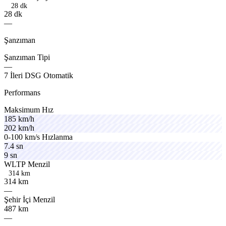
28 dk
2
8
d
k
—
Şanzıman
Şanzıman
Tipi
—
nexav
nexpo
crest
7
İleri
DSG
Otomatik
Performans
vanox
Maksimum
Hız
185
km/h
injex
202
km/h
nexon
0-100
km/s
Hızlanma
drive
7.4
sn
ambix
9
sn
solvo
WLTP
Menzil
314 km
3
1
4
k
m
—
lpgox
ecobo
Şehir
İçi
Menzil
ecobo
487
km
—