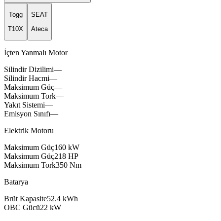
Togg
SEAT
T10X
Ateca
İçten Yanmalı Motor
Silindir Dizilimi
—
Silindir Hacmi
—
Maksimum Güç
—
Maksimum Tork
—
Yakıt Sistemi
—
Emisyon Sınıfı
—
Elektrik Motoru
Maksimum Güç
160
kW
Maksimum Güç
218
HP
Maksimum Tork
350
Nm
Batarya
famox
Brüt Kapasite
52.4
kWh
addox
OBC Gücü
22
kW