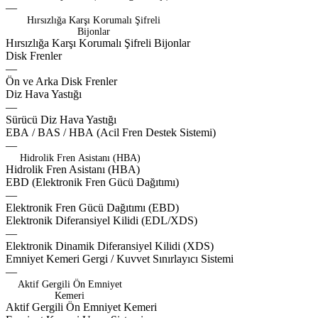
—
Hırsızlığa Karşı Korumalı Şifreli
Bijonlar
H
ı
r
s
ı
z
l
ı
ğ
a
K
a
r
ş
ı
K
o
r
u
m
a
l
ı
Ş
i
f
r
e
l
i
B
i
j
o
n
l
a
r
vanox
Disk
Frenler
—
cruxo
drifo
Ön
ve
Arka
Disk
Frenler
sporox
icevox
Diz
Hava
Yastığı
—
urbax
Sürücü
Diz
Hava
Yastığı
optox
vanox
phevox
luxox
zelon
EBA
/
BAS
/
HBA
(Acil
Fren
Destek
Sistemi)
—
Hidrolik Fren Asistanı (HBA)
H
i
d
r
o
l
i
k
F
r
e
n
A
s
i
s
t
a
n
ı
(
H
B
A
)
zelov
equpox
EBD
(Elektronik
Fren
Gücü
Dağıtımı)
—
bearx
axton
Elektronik
Fren
Gücü
Dağıtımı
(EBD)
Elektronik
Diferansiyel
Kilidi
(EDL/XDS)
—
traxo
Elektronik
Dinamik
Diferansiyel
Kilidi
(XDS)
evora
Emniyet
Kemeri
Gergi
/
Kuvvet
Sınırlayıcı
Sistemi
—
Aktif Gergili Ön Emniyet
Kemeri
A
k
t
i
f
G
e
r
g
i
l
i
Ö
n
E
m
n
i
y
e
t
K
e
m
e
r
i