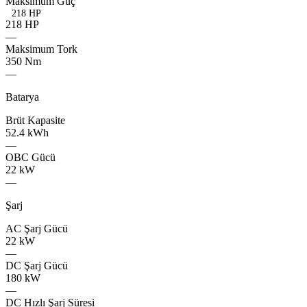
Maksimum
Güç
218 HP
2
1
8
H
P
—
flevo
Maksimum
Tork
350
Nm
—
Batarya
nitro
Brüt
Kapasite
famox
52.4
kWh
—
OBC
Gücü
addox
22
kW
—
Şarj
addox
cruex
AC
Şarj
Gücü
addox
22
kW
—
alcantx
DC
Şarj
Gücü
crevo
180
kW
—
deepox
valvo
DC
Hızlı
Şarj
Süresi