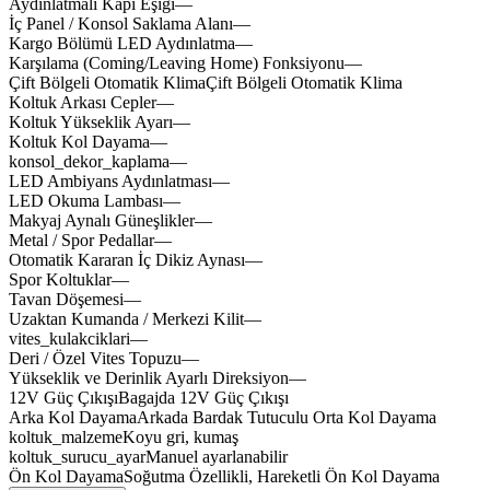
Aydınlatmalı Kapı Eşiği
—
İç Panel / Konsol Saklama Alanı
—
Kargo Bölümü LED Aydınlatma
—
Karşılama (Coming/Leaving Home) Fonksiyonu
—
elitox
Çift Bölgeli Otomatik Klima
Çift
Bölgeli
Otomatik
Klima
Koltuk Arkası Cepler
—
Koltuk Yükseklik Ayarı
—
Koltuk Kol Dayama
—
konsol_dekor_kaplama
—
LED Ambiyans Aydınlatması
—
LED Okuma Lambası
—
Makyaj Aynalı Güneşlikler
—
Metal / Spor Pedallar
—
Otomatik Kararan İç Dikiz Aynası
—
Spor Koltuklar
—
Tavan Döşemesi
—
Uzaktan Kumanda / Merkezi Kilit
—
vites_kulakciklari
—
Deri / Özel Vites Topuzu
—
Yükseklik ve Derinlik Ayarlı Direksiyon
—
axlov
suspx
minox
12V Güç Çıkışı
Bagajda
12V
Güç
Çıkışı
plusox
mhevx
wheex
rapex
Arka Kol Dayama
Arkada
Bardak
Tutuculu
Orta
Kol
Dayama
koltuk_malzeme
Koyu
gri,
kumaş
nitro
koltuk_surucu_ayar
Manuel
ayarlanabilir
sueox
Ön Kol Dayama
Soğutma
Özellikli,
Hareketli
Ön
Kol
Dayama