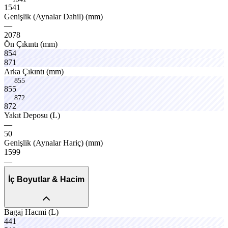
1
5
4
1
Genişlik
(Aynalar
Dahil)
(mm)
—
lpgox
2078
plusox
Ön
Çıkıntı
(mm)
854
871
fuelo
Arka
Çıkıntı
(mm)
855
8
5
5
872
8
7
2
execox
proox
dynax
Yakıt
Deposu
(L)
—
glorx
50
specox
Genişlik
(Aynalar
Hariç)
(mm)
1599
—
İç Boyutlar & Hacim
Bagaj
Hacmi
(L)
441