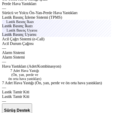
woolx
Perde
Hava
Yastıkları
—
envoy
zoron
electx
Sürücü
ve
Yolcu
Ön-Yan-Perde
Hava
Yastıkları
glexo
vecto
Lastik
Basınç
İzleme
Sistemi
(TPMS)
Lastik Basınç İkazı
L
a
s
t
i
k
B
a
s
ı
n
ç
İ
k
a
z
ı
Lastik Basınç Uyarısı
L
a
s
t
i
k
B
a
s
ı
n
ç
U
y
a
r
ı
s
ı
eurox
nexon
Acil
Çağrı
Sistemi
(e-Call)
utilx
Acil
Durum
Çağrısı
—
Alarm
Sistemi
Alarm
Sistemi
—
vanox
lightx
Hava
Yastıkları
(Adet/Kombinasyon)
7 Adet Hava Yastığı
(Ön, yan, perde ve
ön orta hava yastıkları)
7
A
d
e
t
H
a
v
a
Y
a
s
t
ı
ğ
ı
(
Ö
n
,
y
a
n
,
p
e
r
d
e
v
e
ö
n
o
r
t
a
h
a
v
a
y
a
s
t
ı
k
l
a
r
ı
)
—
vecto
Lastik
Tamir
Kiti
vecto
Lastik
Tamir
Kiti
—
Sürüş Destek