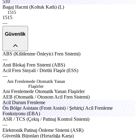
510
cruex
bravo
pistn
Bagaj
Hacmi
(Koltuk
Katlı)
(L)
1515
1
5
1
5
—
Güvenlik
ABS
(Kilitlenme
Önleyici
Fren
Sistemi)
—
springx
discx
Anti
Blokaj
Fren
Sistemi
(ABS)
premo
luxon
fuelo
optox
Acil
Fren
Sinyali
/
Dörtlü
Flaşör
(ESS)
—
Ani Frenlemede Otomatik Yanan
Flaşörler
A
n
i
F
r
e
n
l
e
m
e
d
e
O
t
o
m
a
t
i
k
Y
a
n
a
n
F
l
a
ş
ö
r
l
e
r
electx
rapex
AEB
(Otomatik
/
Otonom
Acil
Fren
Sistemi)
Acil
Durum
Frenleme
drifo
Ön
Bölge
Asistanı
(Front
Assist)
/
Şehiriçi
Acil
Frenleme
brakeo
Fonksiyonu
(EBA)
velon
cruse
coupe
ASR
/
TCS
(Çekiş
/
Patinaj
Kontrol
Sistemi)
—
treon
fluxo
Elektronik
Patinaj
Önleme
Sistemi
(ASR)
kitox
axton
injex
Güvenlik
Bijonları
(Hırsızlığa
Karşı)