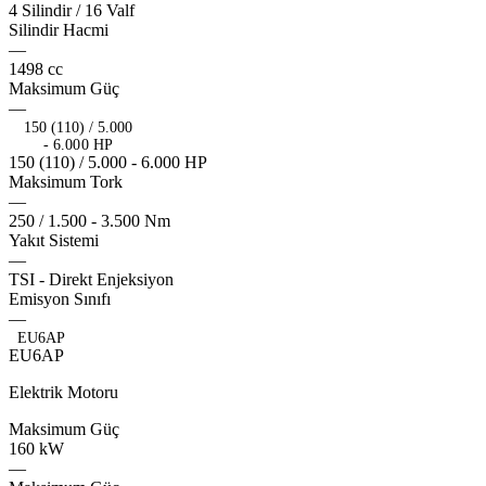
plusox
topox
4
Silindir
/
16
Valf
valvo
Silindir
Hacmi
—
eurox
1498
cc
Maksimum
Güç
—
150 (110) / 5.000
- 6.000 HP
1
5
0
(
1
1
0
)
/
5
.
0
0
0
-
6
.
0
0
0
H
P
flevo
Maksimum
Tork
—
shockx
pistn
fullox
250
/
1.500
-
3.500
Nm
Yakıt
Sistemi
—
TSI
-
Direkt
Enjeksiyon
Emisyon
Sınıfı
—
EU6AP
E
U
6
A
P
Elektrik Motoru
Maksimum
Güç
160
kW
—