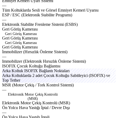
traxv
glide
Emniyet
Kemeri
Uyarı
Sistemi
—
topox
utilx
chromx
Tüm
Koltuklarda
Sesli
ve
Görsel
Emniyet
Kemeri
Uyarısı
offrdx
kinet
ESP
/
ESC
(Elektronik
Stabilite
Programı)
—
shockx
strtx
Elektronik
Stabilite
Frenleme
Sistemi
(ESBS)
sporox
plusox
Geri
Görüş
Kamerası
Geri Görüş Kamerası
G
e
r
i
G
ö
r
ü
ş
K
a
m
e
r
a
s
ı
Geri Görüş Kamerası
G
e
r
i
G
ö
r
ü
ş
K
a
m
e
r
a
s
ı
synco
İmmobilizer
(Hırsızlık
Önleme
Sistemi)
—
utilx
utilx
actvo
Immobilizer
(Elektronik
Hırsızlık
Önleme
Sistemi)
linex
icevox
ISOFIX
Çocuk
Koltuğu
Bağlantısı
brixa
gearx
Arka
Koltuk
ISOFIX
Bağlantı
Noktaları
brixo
sport
creon
larg
Arka
Koltuklarda
2
adet
Çocuk
Koltuğu
Sabitleyici
(ISOFIX)
ve
sueox
Top
Tether
strmo
praxo
compx
MSR
(Motor
Çekiş
/
Tork
Kontrol
Sistemi)
—
Elektronik Motor Çekiş Kontrolü
(MSR)
E
l
e
k
t
r
o
n
i
k
M
o
t
o
r
Ç
e
k
i
ş
K
o
n
t
r
o
l
ü
(
M
S
R
)
packox
strtx
Ön
Yolcu
Hava
Yastığı
İptal
/
Devre
Dışı
—
Ön
Yolcu
Hava
Yastığı
İptali