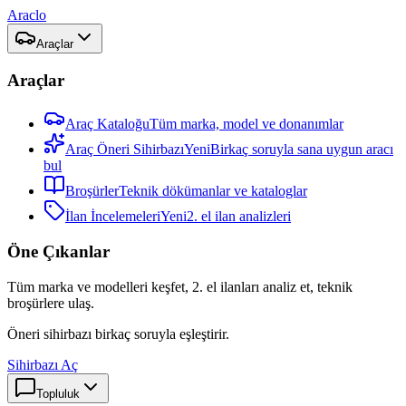
Araclo
Araçlar
Araçlar
Araç Kataloğu
Tüm marka, model ve donanımlar
Araç Öneri Sihirbazı
Yeni
Birkaç soruyla sana uygun aracı
bul
Broşürler
Teknik dökümanlar ve kataloglar
İlan İncelemeleri
Yeni
2. el ilan analizleri
Öne Çıkanlar
Tüm marka ve modelleri keşfet, 2. el ilanları analiz et, teknik
broşürlere ulaş.
Öneri sihirbazı birkaç soruyla eşleştirir.
Sihirbazı Aç
Topluluk