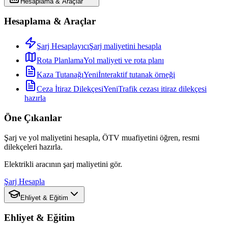
Hesaplama & Araçlar
Hesaplama & Araçlar
Şarj Hesaplayıcı
Şarj maliyetini hesapla
Rota Planlama
Yol maliyeti ve rota planı
Kaza Tutanağı
Yeni
İnteraktif tutanak örneği
Ceza İtiraz Dilekçesi
Yeni
Trafik cezası itiraz dilekçesi
hazırla
Öne Çıkanlar
Şarj ve yol maliyetini hesapla, ÖTV muafiyetini öğren, resmi
dilekçeleri hazırla.
Elektrikli aracının şarj maliyetini gör.
Şarj Hesapla
Ehliyet & Eğitim
Ehliyet & Eğitim