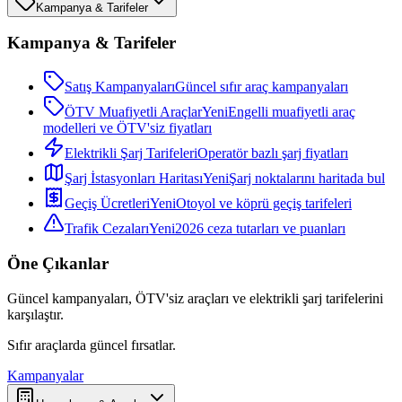
Kampanya & Tarifeler
Kampanya & Tarifeler
Satış Kampanyaları
Güncel sıfır araç kampanyaları
ÖTV Muafiyetli Araçlar
Yeni
Engelli muafiyetli araç
modelleri ve ÖTV'siz fiyatları
Elektrikli Şarj Tarifeleri
Operatör bazlı şarj fiyatları
Şarj İstasyonları Haritası
Yeni
Şarj noktalarını haritada bul
Geçiş Ücretleri
Yeni
Otoyol ve köprü geçiş tarifeleri
Trafik Cezaları
Yeni
2026 ceza tutarları ve puanları
Öne Çıkanlar
Güncel kampanyaları, ÖTV'siz araçları ve elektrikli şarj tarifelerini
karşılaştır.
Sıfır araçlarda güncel fırsatlar.
Kampanyalar