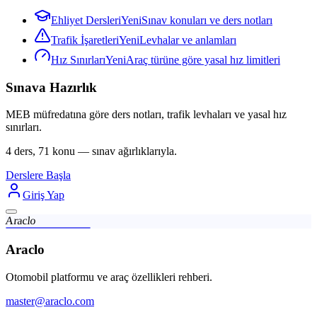
Ehliyet Dersleri
Yeni
Sınav konuları ve ders notları
Trafik İşaretleri
Yeni
Levhalar ve anlamları
Hız Sınırları
Yeni
Araç türüne göre yasal hız limitleri
Sınava Hazırlık
MEB müfredatına göre ders notları, trafik levhaları ve yasal hız
sınırları.
4 ders, 71 konu — sınav ağırlıklarıyla.
Derslere Başla
Giriş Yap
Araclo
Araclo
Otomobil platformu ve araç özellikleri rehberi.
master@araclo.com