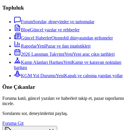
Topluluk
Forum
Sorular, deneyimler ve tartışmalar
Blog
Güncel yazılar ve rehberler
Güncel Haberler
Otomobil dünyasından gelişmeler
Raporlar
Yeni
Pazar ve ilan istatistikleri
2026 Lansman Takvimi
Yeni
Yeni araç çıkış tarihleri
Kamp Alanları Haritası
Yeni
Kamp ve karavan noktaları
haritası
KGM Yol Durumu
Yeni
Kapalı ve çalışma yapılan yollar
Öne Çıkanlar
Foruma katıl, güncel yazıları ve haberleri takip et, pazar raporlarını
incele.
Sorularını sor, deneyimlerini paylaş.
Foruma Git