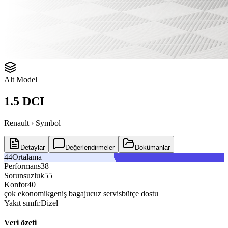
Alt Model
1.5 DCI
Renault › Symbol
Detaylar
Değerlendirmeler
Dokümanlar
Ortalama
Performans
Sorunsuzluk
Konfor
çok ekonomik
geniş bagaj
ucuz servis
bütçe dostu
Yakıt sınıfı:
Dizel
Veri özeti