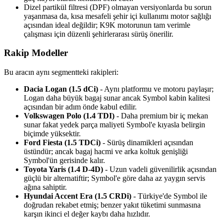
Dizel partikül filtresi (DPF) olmayan versiyonlarda bu sorun
yaşanmasa da, kısa mesafeli şehir içi kullanımı motor sağlığı
açısından ideal değildir; K9K motorunun tam verimle
çalışması için düzenli şehirlerarası sürüş önerilir.
Rakip Modeller
Bu aracın aynı segmentteki rakipleri:
Dacia Logan (1.5 dCi)
- Aynı platformu ve motoru paylaşır;
Logan daha büyük bagaj sunar ancak Symbol kabin kalitesi
açısından bir adım önde kabul edilir.
Volkswagen Polo (1.4 TDI)
- Daha premium bir iç mekan
sunar fakat yedek parça maliyeti Symbol'e kıyasla belirgin
biçimde yüksektir.
Ford Fiesta (1.5 TDCi)
- Sürüş dinamikleri açısından
üstündür; ancak bagaj hacmi ve arka koltuk genişliği
Symbol'ün gerisinde kalır.
Toyota Yaris (1.4 D-4D)
- Uzun vadeli güvenilirlik açısından
güçlü bir alternatiftir; Symbol'e göre daha az yaygın servis
ağına sahiptir.
Hyundai Accent Era (1.5 CRDi)
- Türkiye'de Symbol ile
doğrudan rekabet etmiş; benzer yakıt tüketimi sunmasına
karşın ikinci el değer kaybı daha hızlıdır.