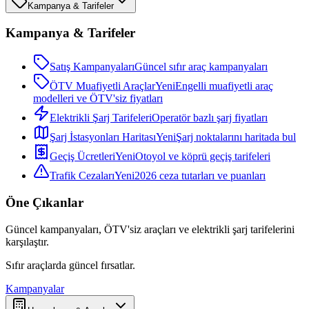
Kampanya & Tarifeler
Kampanya & Tarifeler
Satış Kampanyaları
Güncel sıfır araç kampanyaları
ÖTV Muafiyetli Araçlar
Yeni
Engelli muafiyetli araç
modelleri ve ÖTV'siz fiyatları
Elektrikli Şarj Tarifeleri
Operatör bazlı şarj fiyatları
Şarj İstasyonları Haritası
Yeni
Şarj noktalarını haritada bul
Geçiş Ücretleri
Yeni
Otoyol ve köprü geçiş tarifeleri
Trafik Cezaları
Yeni
2026 ceza tutarları ve puanları
Öne Çıkanlar
Güncel kampanyaları, ÖTV'siz araçları ve elektrikli şarj tarifelerini
karşılaştır.
Sıfır araçlarda güncel fırsatlar.
Kampanyalar