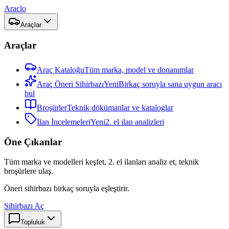
Araclo
Araçlar
Araçlar
Araç Kataloğu
Tüm marka, model ve donanımlar
Araç Öneri Sihirbazı
Yeni
Birkaç soruyla sana uygun aracı
bul
Broşürler
Teknik dökümanlar ve kataloglar
İlan İncelemeleri
Yeni
2. el ilan analizleri
Öne Çıkanlar
Tüm marka ve modelleri keşfet, 2. el ilanları analiz et, teknik
broşürlere ulaş.
Öneri sihirbazı birkaç soruyla eşleştirir.
Sihirbazı Aç
Topluluk