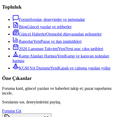
Topluluk
Forum
Sorular, deneyimler ve tartışmalar
Blog
Güncel yazılar ve rehberler
Güncel Haberler
Otomobil dünyasından gelişmeler
Raporlar
Yeni
Pazar ve ilan istatistikleri
2026 Lansman Takvimi
Yeni
Yeni araç çıkış tarihleri
Kamp Alanları Haritası
Yeni
Kamp ve karavan noktaları
haritası
KGM Yol Durumu
Yeni
Kapalı ve çalışma yapılan yollar
Öne Çıkanlar
Foruma katıl, güncel yazıları ve haberleri takip et, pazar raporlarını
incele.
Sorularını sor, deneyimlerini paylaş.
Foruma Git