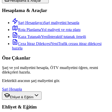
Hesaplama & Araçlar
Hesaplama & Araçlar
Şarj Hesaplayıcı
Şarj maliyetini hesapla
Rota Planlama
Yol maliyeti ve rota planı
Kaza Tutanağı
Yeni
İnteraktif tutanak örneği
Ceza İtiraz Dilekçesi
Yeni
Trafik cezası itiraz dilekçesi
hazırla
Öne Çıkanlar
Şarj ve yol maliyetini hesapla, ÖTV muafiyetini öğren, resmi
dilekçeleri hazırla.
Elektrikli aracının şarj maliyetini gör.
Şarj Hesapla
Ehliyet & Eğitim
Ehliyet & Eğitim