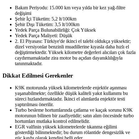
Bakım Periyodu: 15.000 km veya yılda bir kez yağ-filtre
değişimi
Şehir İçi Tüketim: 5,2 lt/100km
Şehir Dışı Tüketim: 3,5 lt/100km
Yedek Parça Bulunabilirliği: Çok Yüksek
Yedek Parça Maliyeti: Düşük
2. El Piyasası: Türkiye'de ikinci el talebi oldukça yüksektir;
dizel versiyonlar benzinli muadillerine kıyasla daha hızlı el
değiştirmektedir. Yüksek kilometre değerleri alıcıları çok fazla
caydırmamaktadır zira motor bu açıdan dayanıklılığıyla
tanınmaktadır.
Dikkat Edilmesi Gerekenler
K9K motorunda yüksek kilometrelerde enjektör aşınması
yaşanabilmekte; özellikle düşük kaliteli yakıt kullanımı bu
süreci hızlandırmaktadır. İkinci el alımlarda enjektör testi
yaptırılması önerilir.
Turbo besleme hortumlarında çatlama ve kaçak sorunu K9K
motorunun bilinen bir zaafiyetidir; satın alım öncesinde turbo
hortumları mutlaka kontrol edilmelidir.
EGR valfinin yüksek kilometrelerde tıkanma eğilimi
gösterdiği bilinmektedir; bu durum rölantide dengesizlik ve
güç kaybı olarak kendini belli eder.