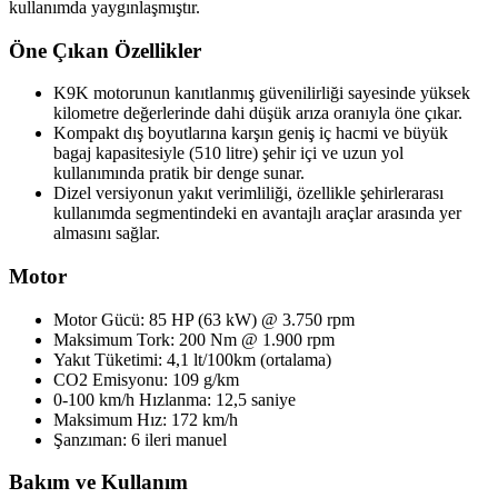
kullanımda yaygınlaşmıştır.
Öne Çıkan Özellikler
K9K motorunun kanıtlanmış güvenilirliği sayesinde yüksek
kilometre değerlerinde dahi düşük arıza oranıyla öne çıkar.
Kompakt dış boyutlarına karşın geniş iç hacmi ve büyük
bagaj kapasitesiyle (510 litre) şehir içi ve uzun yol
kullanımında pratik bir denge sunar.
Dizel versiyonun yakıt verimliliği, özellikle şehirlerarası
kullanımda segmentindeki en avantajlı araçlar arasında yer
almasını sağlar.
Motor
Motor Gücü: 85 HP (63 kW) @ 3.750 rpm
Maksimum Tork: 200 Nm @ 1.900 rpm
Yakıt Tüketimi: 4,1 lt/100km (ortalama)
CO2 Emisyonu: 109 g/km
0-100 km/h Hızlanma: 12,5 saniye
Maksimum Hız: 172 km/h
Şanzıman: 6 ileri manuel
Bakım ve Kullanım