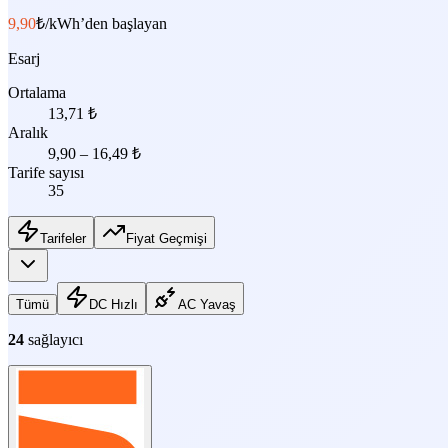
9,90
₺/kWh
’den başlayan
Esarj
Ortalama
13,71
₺
Aralık
9,90
–
16,49
₺
Tarife sayısı
35
Tarifeler
Fiyat Geçmişi
Tümü
DC Hızlı
AC Yavaş
24
sağlayıcı