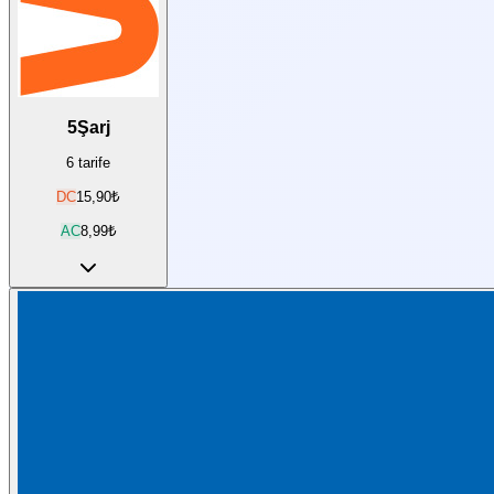
5Şarj
6
tarife
DC
15,90
₺
AC
8,99
₺