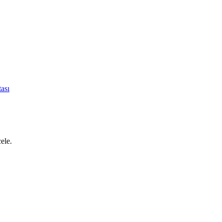
ası
cele.