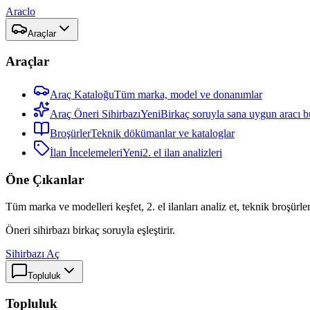
Araclo
Araçlar
Araçlar
Araç Kataloğu
Tüm marka, model ve donanımlar
Araç Öneri Sihirbazı
Yeni
Birkaç soruyla sana uygun aracı b
Broşürler
Teknik dökümanlar ve kataloglar
İlan İncelemeleri
Yeni
2. el ilan analizleri
Öne Çıkanlar
Tüm marka ve modelleri keşfet, 2. el ilanları analiz et, teknik broşürler
Öneri sihirbazı birkaç soruyla eşleştirir.
Sihirbazı Aç
Topluluk
Topluluk