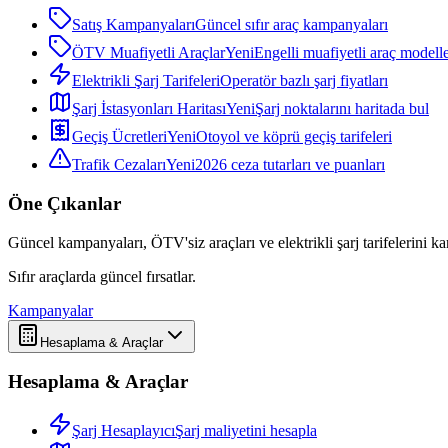
Satış Kampanyaları
Güncel sıfır araç kampanyaları
ÖTV Muafiyetli Araçlar
Yeni
Engelli muafiyetli araç modelle
Elektrikli Şarj Tarifeleri
Operatör bazlı şarj fiyatları
Şarj İstasyonları Haritası
Yeni
Şarj noktalarını haritada bul
Geçiş Ücretleri
Yeni
Otoyol ve köprü geçiş tarifeleri
Trafik Cezaları
Yeni
2026 ceza tutarları ve puanları
Öne Çıkanlar
Güncel kampanyaları, ÖTV'siz araçları ve elektrikli şarj tarifelerini karş
Sıfır araçlarda güncel fırsatlar.
Kampanyalar
Hesaplama & Araçlar
Hesaplama & Araçlar
Şarj Hesaplayıcı
Şarj maliyetini hesapla