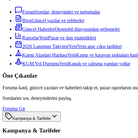
Forum
Sorular, deneyimler ve tartışmalar
Blog
Güncel yazılar ve rehberler
Güncel Haberler
Otomobil dünyasından gelişmeler
Raporlar
Yeni
Pazar ve ilan istatistikleri
2026 Lansman Takvimi
Yeni
Yeni araç çıkış tarihleri
Kamp Alanları Haritası
Yeni
Kamp ve karavan noktaları harit
KGM Yol Durumu
Yeni
Kapalı ve çalışma yapılan yollar
Öne Çıkanlar
Foruma katıl, güncel yazıları ve haberleri takip et, pazar raporlarını in
Sorularını sor, deneyimlerini paylaş.
Foruma Git
Kampanya & Tarifeler
Kampanya & Tarifeler