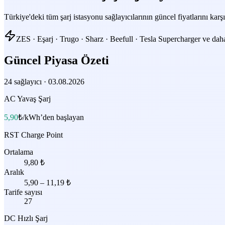
Türkiye'deki tüm şarj istasyonu sağlayıcılarının güncel fiyatlarını karşı
ZES · Eşarj · Trugo · Sharz · Beefull · Tesla Supercharger ve daha
Güncel Piyasa Özeti
24
sağlayıcı
·
03.08.2026
AC Yavaş Şarj
5,90
₺/kWh
’den başlayan
RST Charge Point
Ortalama
9,80
₺
Aralık
5,90
–
11,19
₺
Tarife sayısı
27
DC Hızlı Şarj