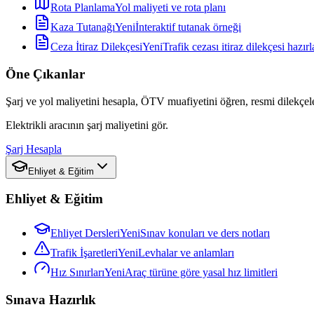
Rota Planlama
Yol maliyeti ve rota planı
Kaza Tutanağı
Yeni
İnteraktif tutanak örneği
Ceza İtiraz Dilekçesi
Yeni
Trafik cezası itiraz dilekçesi hazırl
Öne Çıkanlar
Şarj ve yol maliyetini hesapla, ÖTV muafiyetini öğren, resmi dilekçele
Elektrikli aracının şarj maliyetini gör.
Şarj Hesapla
Ehliyet & Eğitim
Ehliyet & Eğitim
Ehliyet Dersleri
Yeni
Sınav konuları ve ders notları
Trafik İşaretleri
Yeni
Levhalar ve anlamları
Hız Sınırları
Yeni
Araç türüne göre yasal hız limitleri
Sınava Hazırlık