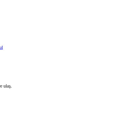
ul
e ulaş.