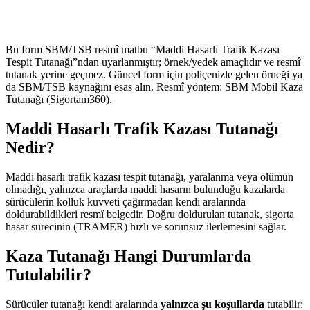
Bu form SBM/TSB resmî matbu “Maddi Hasarlı Trafik Kazası
Tespit Tutanağı”ndan uyarlanmıştır; örnek/yedek amaçlıdır ve resmî
tutanak yerine geçmez. Güncel form için poliçenizle gelen örneği ya
da SBM/TSB kaynağını esas alın. Resmî yöntem: SBM Mobil Kaza
Tutanağı (Sigortam360).
Maddi Hasarlı Trafik Kazası Tutanağı
Nedir?
Maddi hasarlı trafik kazası tespit tutanağı, yaralanma veya ölümün
olmadığı, yalnızca araçlarda maddi hasarın bulunduğu kazalarda
sürücülerin kolluk kuvveti çağırmadan kendi aralarında
doldurabildikleri resmî belgedir. Doğru doldurulan tutanak, sigorta
hasar sürecinin (TRAMER) hızlı ve sorunsuz ilerlemesini sağlar.
Kaza Tutanağı Hangi Durumlarda
Tutulabilir?
Sürücüler tutanağı kendi aralarında
yalnızca şu koşullarda
tutabilir: