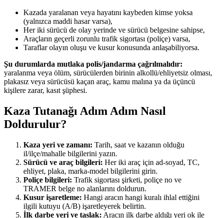
Kazada yaralanan veya hayatını kaybeden kimse yoksa
(yalnızca maddi hasar varsa),
Her iki sürücü de olay yerinde ve sürücü belgesine sahipse,
Araçların geçerli zorunlu trafik sigortası (poliçe) varsa,
Taraflar olayın oluşu ve kusur konusunda anlaşabiliyorsa.
Şu durumlarda mutlaka polis/jandarma çağrılmalıdır:
yaralanma veya ölüm, sürücülerden birinin alkollü/ehliyetsiz olması,
plakasız veya sürücüsü kaçan araç, kamu malına ya da üçüncü
kişilere zarar, kasıt şüphesi.
Kaza Tutanağı Adım Adım Nasıl
Doldurulur?
Kaza yeri ve zamanı
:
Tarih, saat ve kazanın olduğu
il/ilçe/mahalle bilgilerini yazın.
Sürücü ve araç bilgileri
:
Her iki araç için ad-soyad, TC,
ehliyet, plaka, marka-model bilgilerini girin.
Poliçe bilgileri
:
Trafik sigortası şirketi, poliçe no ve
TRAMER belge no alanlarını doldurun.
Kusur işaretleme
:
Hangi aracın hangi kuralı ihlal ettiğini
ilgili kutuyu (A/B) işaretleyerek belirtin.
İlk darbe yeri ve taslak
:
Aracın ilk darbe aldığı yeri ok ile