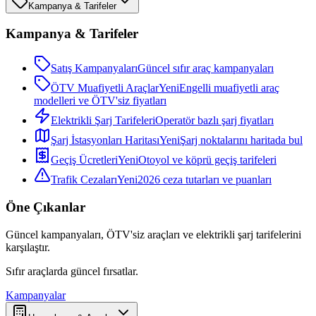
Kampanya & Tarifeler
Kampanya & Tarifeler
Satış Kampanyaları
Güncel sıfır araç kampanyaları
ÖTV Muafiyetli Araçlar
Yeni
Engelli muafiyetli araç
modelleri ve ÖTV'siz fiyatları
Elektrikli Şarj Tarifeleri
Operatör bazlı şarj fiyatları
Şarj İstasyonları Haritası
Yeni
Şarj noktalarını haritada bul
Geçiş Ücretleri
Yeni
Otoyol ve köprü geçiş tarifeleri
Trafik Cezaları
Yeni
2026 ceza tutarları ve puanları
Öne Çıkanlar
Güncel kampanyaları, ÖTV'siz araçları ve elektrikli şarj tarifelerini
karşılaştır.
Sıfır araçlarda güncel fırsatlar.
Kampanyalar