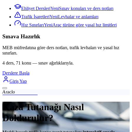
Ehliyet Dersleri
Yeni
Sınav konuları ve ders notları
Trafik İşaretleri
Yeni
Levhalar ve anlamları
Hız Sınırları
Yeni
Araç türüne göre yasal hız limitleri
Sınava Hazırlık
MEB müfredatına göre ders notları, trafik levhaları ve yasal hız
sınırları.
4 ders, 71 konu — sınav ağırlıklarıyla.
Derslere Başla
Giriş Yap
Araclo
Kaza Tutanağı Nasıl
Doldurulur?