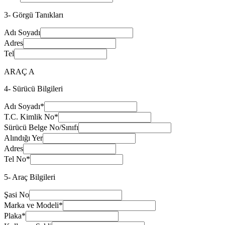
3- Görgü Tanıkları
Adı Soyadı
Adres
Tel
ARAÇ A
4- Sürücü Bilgileri
Adı Soyadı
*
T.C. Kimlik No
*
Sürücü Belge No/Sınıfı
Alındığı Yer
Adres
Tel No
*
5- Araç Bilgileri
Şasi No
Marka ve Modeli
*
Plaka
*