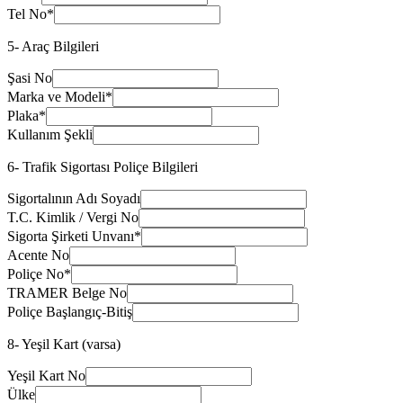
Tel No
*
5- Araç Bilgileri
Şasi No
Marka ve Modeli
*
Plaka
*
Kullanım Şekli
6- Trafik Sigortası Poliçe Bilgileri
Sigortalının Adı Soyadı
T.C. Kimlik / Vergi No
Sigorta Şirketi Unvanı
*
Acente No
Poliçe No
*
TRAMER Belge No
Poliçe Başlangıç-Bitiş
8- Yeşil Kart (varsa)
Yeşil Kart No
Ülke