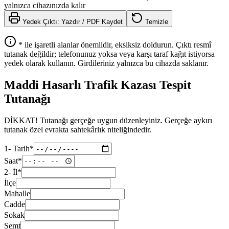
yalnızca cihazınızda kalır
Yedek Çıktı: Yazdır / PDF Kaydet
Temizle
*
ile işaretli alanlar önemlidir, eksiksiz doldurun. Çıktı resmî
tutanak değildir; telefonunuz yoksa veya karşı taraf kağıt istiyorsa
yedek olarak kullanın. Girdileriniz yalnızca bu cihazda saklanır.
Maddi Hasarlı Trafik Kazası Tespit
Tutanağı
DİKKAT! Tutanağı gerçeğe uygun düzenleyiniz. Gerçeğe aykırı
tutanak özel evrakta sahtekârlık niteliğindedir.
1- Tarih
*
Saat
*
2- İl
*
İlçe
Mahalle
Cadde
Sokak
Semt