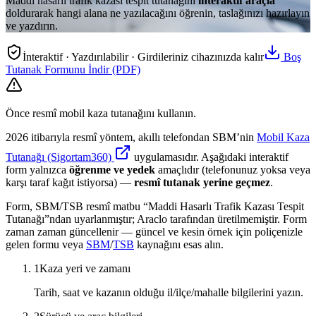
Maddi hasarlı trafik kazası tespit tutanağını
interaktif araçla
doldurarak hangi alana ne yazılacağını öğrenin, taslağınızı hazırlayın
ve yazdırın.
İnteraktif · Yazdırılabilir · Girdileriniz cihazınızda kalır
Boş
Tutanak Formunu İndir (PDF)
Önce resmî mobil kaza tutanağını kullanın.
2026 itibarıyla resmî yöntem, akıllı telefondan SBM’nin
Mobil Kaza
Tutanağı (Sigortam360)
uygulamasıdır. Aşağıdaki interaktif
form yalnızca
öğrenme ve yedek
amaçlıdır (telefonunuz yoksa veya
karşı taraf kağıt istiyorsa) —
resmî tutanak yerine geçmez
.
Form, SBM/TSB resmî matbu “Maddi Hasarlı Trafik Kazası Tespit
Tutanağı”ndan uyarlanmıştır; Araclo tarafından üretilmemiştir. Form
zaman zaman güncellenir — güncel ve kesin örnek için poliçenizle
gelen formu veya
SBM
/
TSB
kaynağını esas alın.
1
Kaza yeri ve zamanı
Tarih, saat ve kazanın olduğu il/ilçe/mahalle bilgilerini yazın.