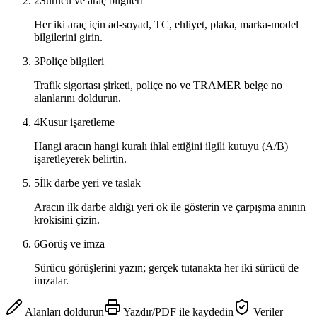
2
Sürücü ve araç bilgileri
Her iki araç için ad-soyad, TC, ehliyet, plaka, marka-model
bilgilerini girin.
3
Poliçe bilgileri
Trafik sigortası şirketi, poliçe no ve TRAMER belge no
alanlarını doldurun.
4
Kusur işaretleme
Hangi aracın hangi kuralı ihlal ettiğini ilgili kutuyu (A/B)
işaretleyerek belirtin.
5
İlk darbe yeri ve taslak
Aracın ilk darbe aldığı yeri ok ile gösterin ve çarpışma anının
krokisini çizin.
6
Görüş ve imza
Sürücü görüşlerini yazın; gerçek tutanakta her iki sürücü de
imzalar.
Alanları doldurun
Yazdır/PDF ile kaydedin
Veriler