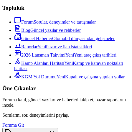
Topluluk
Forum
Sorular, deneyimler ve tartışmalar
Blog
Güncel yazılar ve rehberler
Güncel Haberler
Otomobil dünyasından gelişmeler
Raporlar
Yeni
Pazar ve ilan istatistikleri
2026 Lansman Takvimi
Yeni
Yeni araç çıkış tarihleri
Kamp Alanları Haritası
Yeni
Kamp ve karavan noktaları
haritası
KGM Yol Durumu
Yeni
Kapalı ve çalışma yapılan yollar
Öne Çıkanlar
Foruma katıl, güncel yazıları ve haberleri takip et, pazar raporlarını
incele.
Sorularını sor, deneyimlerini paylaş.
Foruma Git