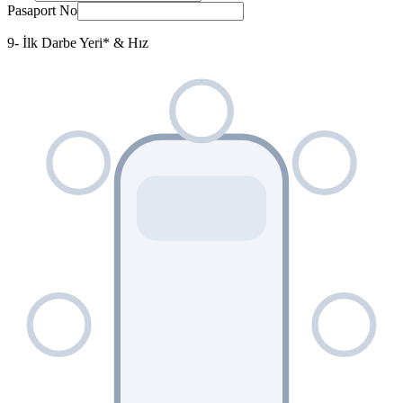
Pasaport No
9- İlk Darbe Yeri
*
& Hız
ön