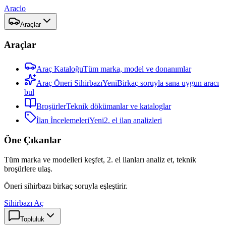
Araclo
Araçlar
Araçlar
Araç Kataloğu
Tüm marka, model ve donanımlar
Araç Öneri Sihirbazı
Yeni
Birkaç soruyla sana uygun aracı
bul
Broşürler
Teknik dökümanlar ve kataloglar
İlan İncelemeleri
Yeni
2. el ilan analizleri
Öne Çıkanlar
Tüm marka ve modelleri keşfet, 2. el ilanları analiz et, teknik
broşürlere ulaş.
Öneri sihirbazı birkaç soruyla eşleştirir.
Sihirbazı Aç
Topluluk