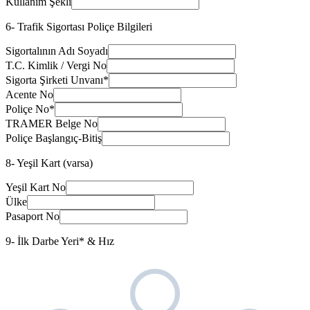
Kullanım Şekli
6- Trafik Sigortası Poliçe Bilgileri
Sigortalının Adı Soyadı
T.C. Kimlik / Vergi No
Sigorta Şirketi Unvanı
*
Acente No
Poliçe No
*
TRAMER Belge No
Poliçe Başlangıç-Bitiş
8- Yeşil Kart (varsa)
Yeşil Kart No
Ülke
Pasaport No
9- İlk Darbe Yeri
*
& Hız
ön