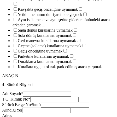
Kavşakta geçiş önceliğine uymamak
Yetkili memurun dur işaretinde geçmek
Aynı istikamette ve aynı şeritte giderken önündeki araca
arkadan çarpmak
Sağa dönüş kurallarına uymamak
Sola dönüş kurallarına uymamak
Geri manevra kurallarına uymamak
Geçme (sollama) kurallarına uymamak
Geçiş önceliğine uymamak
Parketme kurallarına uymamak
Duraklama kurallarına uymamak
Kurallara uygun olarak park edilmiş araca çarpmak
ARAÇ B
4- Sürücü Bilgileri
Adı Soyadı
*
T.C. Kimlik No
*
Sürücü Belge No/Sınıfı
Alındığı Yer
Adres