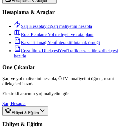
Hesaplama & Araçlar
Hesaplama & Araçlar
Şarj Hesaplayıcı
Şarj maliyetini hesapla
Rota Planlama
Yol maliyeti ve rota planı
Kaza Tutanağı
Yeni
İnteraktif tutanak örneği
Ceza İtiraz Dilekçesi
Yeni
Trafik cezası itiraz dilekçesi
hazırla
Öne Çıkanlar
Şarj ve yol maliyetini hesapla, ÖTV muafiyetini öğren, resmi
dilekçeleri hazırla.
Elektrikli aracının şarj maliyetini gör.
Şarj Hesapla
Ehliyet & Eğitim
Ehliyet & Eğitim