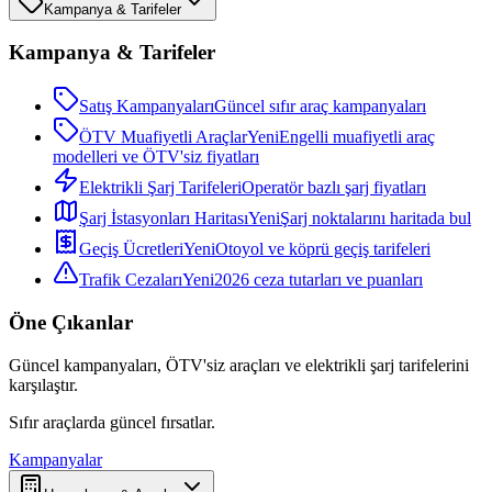
Kampanya & Tarifeler
Kampanya & Tarifeler
Satış Kampanyaları
Güncel sıfır araç kampanyaları
ÖTV Muafiyetli Araçlar
Yeni
Engelli muafiyetli araç
modelleri ve ÖTV'siz fiyatları
Elektrikli Şarj Tarifeleri
Operatör bazlı şarj fiyatları
Şarj İstasyonları Haritası
Yeni
Şarj noktalarını haritada bul
Geçiş Ücretleri
Yeni
Otoyol ve köprü geçiş tarifeleri
Trafik Cezaları
Yeni
2026 ceza tutarları ve puanları
Öne Çıkanlar
Güncel kampanyaları, ÖTV'siz araçları ve elektrikli şarj tarifelerini
karşılaştır.
Sıfır araçlarda güncel fırsatlar.
Kampanyalar