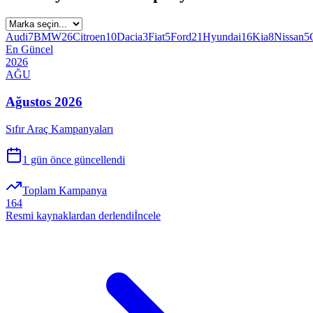
Audi
7
BMW
26
Citroen
10
Dacia
3
Fiat
5
Ford
21
Hyundai
16
Kia
8
Nissan
5
En Güncel
2026
AĞU
Ağustos 2026
Sıfır Araç Kampanyaları
1 gün önce
güncellendi
Toplam Kampanya
164
Resmi kaynaklardan derlendi
İncele