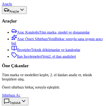
Araclo
Araçlar
Araçlar
Araç Kataloğu
Tüm marka, model ve donanımlar
Araç Öneri Sihirbazı
Yeni
Birkaç soruyla sana uygun aracı
bul
Broşürler
Teknik dökümanlar ve kataloglar
İlan İncelemeleri
Yeni
2. el ilan analizleri
Öne Çıkanlar
Tüm marka ve modelleri keşfet, 2. el ilanları analiz et, teknik
broşürlere ulaş.
Öneri sihirbazı birkaç soruyla eşleştirir.
Sihirbazı Aç
Topluluk