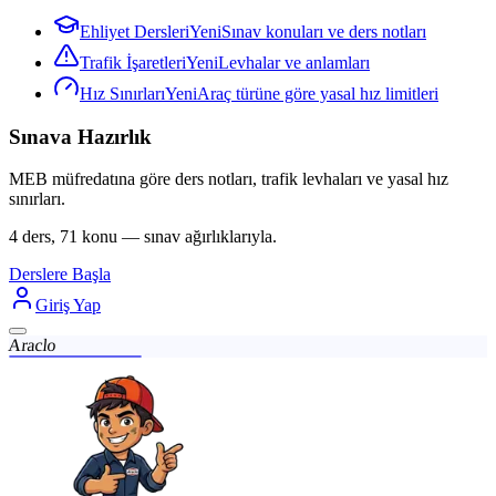
Ehliyet Dersleri
Yeni
Sınav konuları ve ders notları
Trafik İşaretleri
Yeni
Levhalar ve anlamları
Hız Sınırları
Yeni
Araç türüne göre yasal hız limitleri
Sınava Hazırlık
MEB müfredatına göre ders notları, trafik levhaları ve yasal hız
sınırları.
4 ders, 71 konu — sınav ağırlıklarıyla.
Derslere Başla
Giriş Yap
Araclo