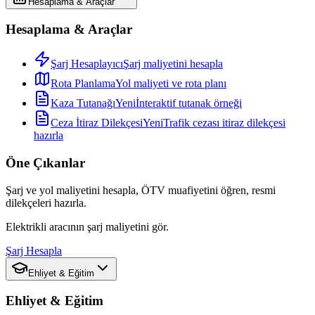
Hesaplama & Araçlar
Hesaplama & Araçlar
Şarj Hesaplayıcı
Şarj maliyetini hesapla
Rota Planlama
Yol maliyeti ve rota planı
Kaza Tutanağı
Yeni
İnteraktif tutanak örneği
Ceza İtiraz Dilekçesi
Yeni
Trafik cezası itiraz dilekçesi
hazırla
Öne Çıkanlar
Şarj ve yol maliyetini hesapla, ÖTV muafiyetini öğren, resmi
dilekçeleri hazırla.
Elektrikli aracının şarj maliyetini gör.
Şarj Hesapla
Ehliyet & Eğitim
Ehliyet & Eğitim