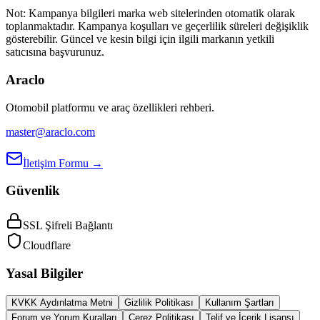
Not:
Kampanya bilgileri marka web sitelerinden otomatik olarak
toplanmaktadır. Kampanya koşulları ve geçerlilik süreleri değişiklik
gösterebilir. Güncel ve kesin bilgi için ilgili markanın yetkili
satıcısına başvurunuz.
Araclo
Otomobil platformu ve araç özellikleri rehberi.
master@araclo.com
İletişim Formu →
Güvenlik
SSL Şifreli Bağlantı
Cloudflare
Yasal Bilgiler
KVKK Aydınlatma Metni
Gizlilik Politikası
Kullanım Şartları
Forum ve Yorum Kuralları
Çerez Politikası
Telif ve İçerik Lisansı