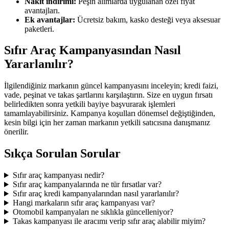
Nakit indirimi:
Peşin alımlarda uygulanan özel fiyat
avantajları.
Ek avantajlar:
Ücretsiz bakım, kasko desteği veya aksesuar
paketleri.
Sıfır Araç Kampanyasından Nasıl
Yararlanılır?
İlgilendiğiniz markanın güncel kampanyasını inceleyin; kredi faizi,
vade, peşinat ve takas şartlarını karşılaştırın. Size en uygun fırsatı
belirledikten sonra yetkili bayiye başvurarak işlemleri
tamamlayabilirsiniz. Kampanya koşulları dönemsel değiştiğinden,
kesin bilgi için her zaman markanın yetkili satıcısına danışmanız
önerilir.
Sıkça Sorulan Sorular
Sıfır araç kampanyası nedir?
Sıfır araç kampanyalarında ne tür fırsatlar var?
Sıfır araç kredi kampanyalarından nasıl yararlanılır?
Hangi markaların sıfır araç kampanyası var?
Otomobil kampanyaları ne sıklıkla güncelleniyor?
Takas kampanyası ile aracımı verip sıfır araç alabilir miyim?