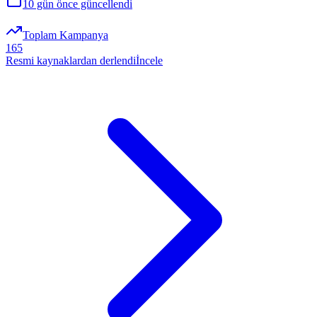
10 gün önce
güncellendi
Toplam Kampanya
165
Resmi kaynaklardan derlendi
İncele