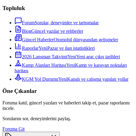
Topluluk
Forum
Sorular, deneyimler ve tartışmalar
Blog
Güncel yazılar ve rehberler
Güncel Haberler
Otomobil dünyasından gelişmeler
Raporlar
Yeni
Pazar ve ilan istatistikleri
2026 Lansman Takvimi
Yeni
Yeni araç çıkış tarihleri
Kamp Alanları Haritası
Yeni
Kamp ve karavan noktaları
haritası
KGM Yol Durumu
Yeni
Kapalı ve çalışma yapılan yollar
Öne Çıkanlar
Foruma katıl, güncel yazıları ve haberleri takip et, pazar raporlarını
incele.
Sorularını sor, deneyimlerini paylaş.
Foruma Git