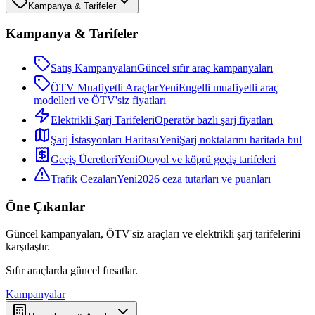
Kampanya & Tarifeler
Kampanya & Tarifeler
Satış Kampanyaları
Güncel sıfır araç kampanyaları
ÖTV Muafiyetli Araçlar
Yeni
Engelli muafiyetli araç
modelleri ve ÖTV'siz fiyatları
Elektrikli Şarj Tarifeleri
Operatör bazlı şarj fiyatları
Şarj İstasyonları Haritası
Yeni
Şarj noktalarını haritada bul
Geçiş Ücretleri
Yeni
Otoyol ve köprü geçiş tarifeleri
Trafik Cezaları
Yeni
2026 ceza tutarları ve puanları
Öne Çıkanlar
Güncel kampanyaları, ÖTV'siz araçları ve elektrikli şarj tarifelerini
karşılaştır.
Sıfır araçlarda güncel fırsatlar.
Kampanyalar