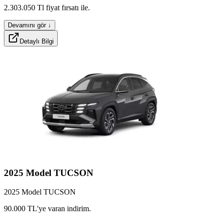
compax
2.303.050
Tl
fiyat
fırsatı
ile.
Devamını gör ↓
Detaylı Bilgi
linex
synco
2025
Model
TUCSON
2025 Model TUCSON
woolx
latox
90.000
TL'ye
varan
indirim.