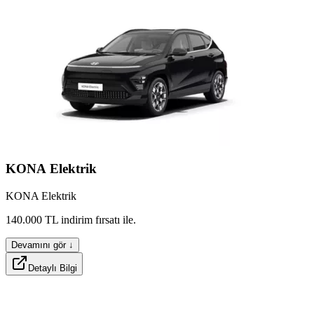
equpox
compx
KONA
Elektrik
KONA Elektrik
mattox
140.000
TL
indirim
fırsatı
ile.
Devamını gör ↓
Detaylı Bilgi