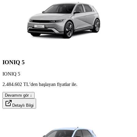
IONIQ
5
IONIQ 5
elevo
rotorx
turbo
2.484.602
TL’den
başlayan
fiyatlar
ile.
Devamını gör ↓
Detaylı Bilgi