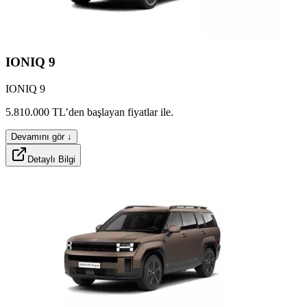
IONIQ
9
IONIQ 9
slatox
premo
calpx
shockx
5.810.000
TL’den
başlayan
fiyatlar
ile.
Devamını gör ↓
Detaylı Bilgi