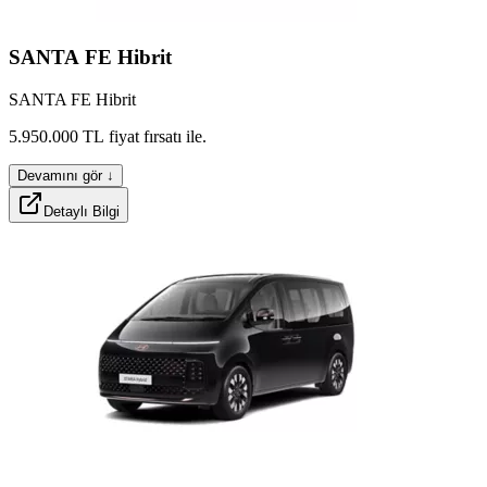
nexov
midlox
largx
SANTA
FE
Hibrit
SANTA FE Hibrit
kitox
hybrid
5.950.000
TL
fiyat
fırsatı
ile.
Devamını gör ↓
Detaylı Bilgi