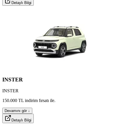
Detaylı Bilgi
INSTER
INSTER
phevox
zoron
hybrid
150.000
TL
indirim
fırsatı
ile.
Devamını gör ↓
Detaylı Bilgi