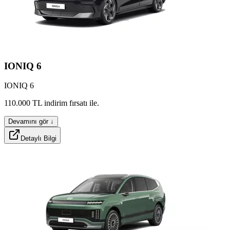
IONIQ
6
IONIQ 6
crest
sporox
110.000
TL
indirim
fırsatı
ile.
Devamını gör ↓
Detaylı Bilgi