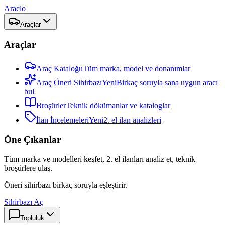
Araclo
Araçlar
Araçlar
Araç Kataloğu
Tüm marka, model ve donanımlar
Araç Öneri Sihirbazı
Yeni
Birkaç soruyla sana uygun aracı
bul
Broşürler
Teknik dökümanlar ve kataloglar
İlan İncelemeleri
Yeni
2. el ilan analizleri
Öne Çıkanlar
Tüm marka ve modelleri keşfet, 2. el ilanları analiz et, teknik
broşürlere ulaş.
Öneri sihirbazı birkaç soruyla eşleştirir.
Sihirbazı Aç
Topluluk