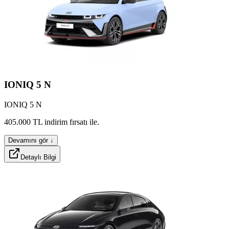
shockx
brixo
IONIQ
5
N
IONIQ 5 N
woolx
inclox
405.000
TL
indirim
fırsatı
ile.
Devamını gör ↓
Detaylı Bilgi