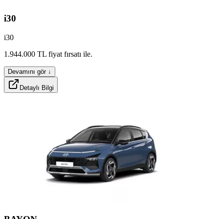
i30
i30
1.944.000
TL
fiyat
fırsatı
ile.
Devamını gör ↓
Detaylı Bilgi