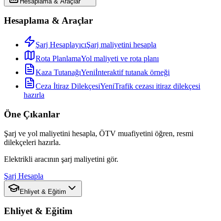
Hesaplama & Araçlar
Hesaplama & Araçlar
Şarj Hesaplayıcı
Şarj maliyetini hesapla
Rota Planlama
Yol maliyeti ve rota planı
Kaza Tutanağı
Yeni
İnteraktif tutanak örneği
Ceza İtiraz Dilekçesi
Yeni
Trafik cezası itiraz dilekçesi
hazırla
Öne Çıkanlar
Şarj ve yol maliyetini hesapla, ÖTV muafiyetini öğren, resmi
dilekçeleri hazırla.
Elektrikli aracının şarj maliyetini gör.
Şarj Hesapla
Ehliyet & Eğitim
Ehliyet & Eğitim