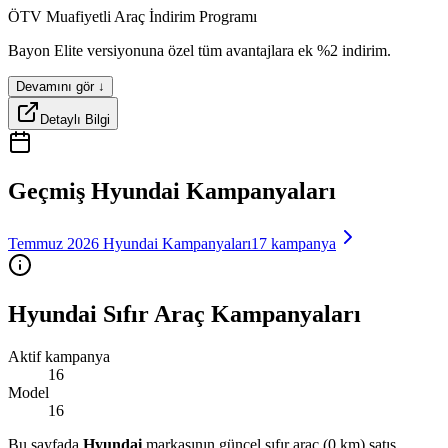
ÖTV Muafiyetli Araç İndirim Programı
avtor
superx
brixa
premox
motax
Bayon
Elite
versiyonuna
özel
tüm
avantajlara
ek
%2
indirim.
Devamını gör ↓
Detaylı Bilgi
Geçmiş
Hyundai
Kampanyaları
Temmuz 2026
Hyundai
Kampanyaları
17
kampanya
Hyundai
Sıfır Araç Kampanyaları
Aktif kampanya
16
Model
16
Bu sayfada
Hyundai
markasının güncel sıfır araç (0 km) satış