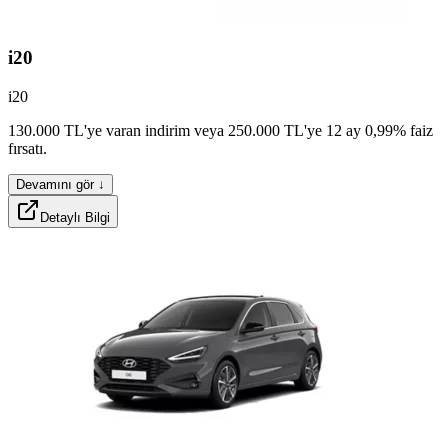
i20
i20
strtx
bearx
130.000
TL'ye
varan
indirim
veya
250.000
TL'ye
12
ay
0,99%
faiz
fırsatı.
Devamını gör ↓
Detaylı Bilgi