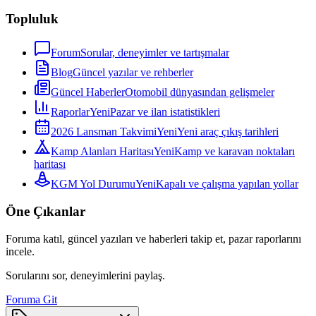
Topluluk
Forum
Sorular, deneyimler ve tartışmalar
Blog
Güncel yazılar ve rehberler
Güncel Haberler
Otomobil dünyasından gelişmeler
Raporlar
Yeni
Pazar ve ilan istatistikleri
2026 Lansman Takvimi
Yeni
Yeni araç çıkış tarihleri
Kamp Alanları Haritası
Yeni
Kamp ve karavan noktaları
haritası
KGM Yol Durumu
Yeni
Kapalı ve çalışma yapılan yollar
Öne Çıkanlar
Foruma katıl, güncel yazıları ve haberleri takip et, pazar raporlarını
incele.
Sorularını sor, deneyimlerini paylaş.
Foruma Git