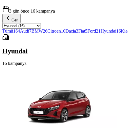
3 gün önce
·
16
kampanya
Geri
Tümü
164
Audi
7
BMW
26
Citroen
10
Dacia
3
Fiat
5
Ford
21
Hyundai
16
Kia
Hyundai
16
kampanya