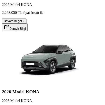
2025 Model KONA
fullox
2.263.050
TL
fiyat
fırsatı
ile
Devamını gör ↓
Detaylı Bilgi
h2ox
2026
Model
KONA
2026 Model KONA