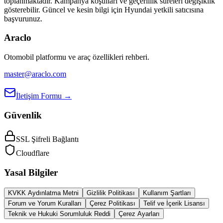
toplanmaktadır. Kampanya koşulları ve geçerlilik süreleri değişiklik
gösterebilir. Güncel ve kesin bilgi için
Hyundai
yetkili satıcısına
başvurunuz.
Araclo
Otomobil platformu ve araç özellikleri rehberi.
master@araclo.com
İletişim Formu →
Güvenlik
SSL Şifreli Bağlantı
Cloudflare
Yasal Bilgiler
KVKK Aydınlatma Metni
Gizlilik Politikası
Kullanım Şartları
Forum ve Yorum Kuralları
Çerez Politikası
Telif ve İçerik Lisansı
Teknik ve Hukuki Sorumluluk Reddi
Çerez Ayarları