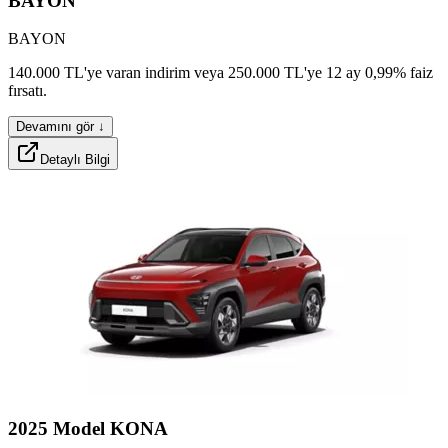
BAYON
BAYON
asianx
axlov
wheex
nexon
140.000
TL'ye
varan
indirim
veya
250.000
TL'ye
12
ay
0,99%
faiz
fırsatı.
Devamını gör ↓
Detaylı Bilgi
sporox
2025
Model
KONA