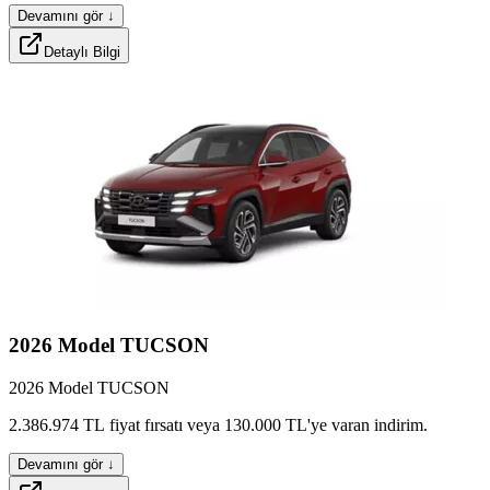
Devamını gör ↓
Detaylı Bilgi
zevox
cruzo
velur
2026
Model
TUCSON
2026 Model TUCSON
urbax
stylox
midlox
2.386.974
TL
fiyat
fırsatı
veya
130.000
TL'ye
varan
indirim.
Devamını gör ↓