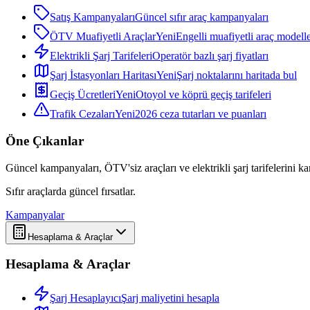
Satış Kampanyaları
Güncel sıfır araç kampanyaları
ÖTV Muafiyetli Araçlar
Yeni
Engelli muafiyetli araç modelle
Elektrikli Şarj Tarifeleri
Operatör bazlı şarj fiyatları
Şarj İstasyonları Haritası
Yeni
Şarj noktalarını haritada bul
Geçiş Ücretleri
Yeni
Otoyol ve köprü geçiş tarifeleri
Trafik Cezaları
Yeni
2026 ceza tutarları ve puanları
Öne Çıkanlar
Güncel kampanyaları, ÖTV'siz araçları ve elektrikli şarj tarifelerini karş
Sıfır araçlarda güncel fırsatlar.
Kampanyalar
Hesaplama & Araçlar
Hesaplama & Araçlar
Şarj Hesaplayıcı
Şarj maliyetini hesapla