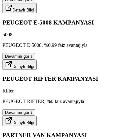
Detaylı Bilgi
brakeo
PEUGEOT
E-5008
KAMPANYASI
5008
turbo
PEUGEOT
E-5008,
%0,99
faiz
avantajıyla
Devamını gör ↓
Detaylı Bilgi
bravo
PEUGEOT
RIFTER
KAMPANYASI
Rifter
sporox
PEUGEOT
RIFTER,
%0
faiz
avantajıyla
Devamını gör ↓
Detaylı Bilgi
PARTNER
VAN
KAMPANYASI