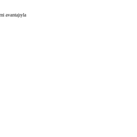
powrx
imi
avantajıyla