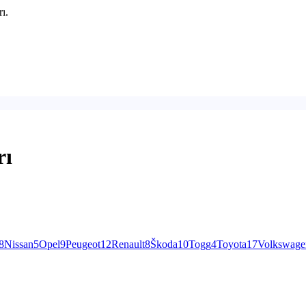
ı.
rı
8
Nissan
5
Opel
9
Peugeot
12
Renault
8
Škoda
10
Togg
4
Toyota
17
Volkswage