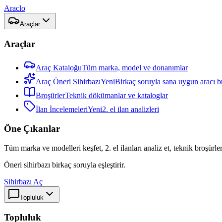
Araclo
Araçlar
Araçlar
Araç Kataloğu
Tüm marka, model ve donanımlar
Araç Öneri Sihirbazı
Yeni
Birkaç soruyla sana uygun aracı b
Broşürler
Teknik dökümanlar ve kataloglar
İlan İncelemeleri
Yeni
2. el ilan analizleri
Öne Çıkanlar
Tüm marka ve modelleri keşfet, 2. el ilanları analiz et, teknik broşürler
Öneri sihirbazı birkaç soruyla eşleştirir.
Sihirbazı Aç
Topluluk
Topluluk