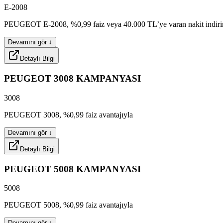
E-2008
premox
gleon
premo
basox
techox
spexa
PEUGEOT
E-2008,
%0,99
faiz
veya
40.000
TL’ye
varan
nakit
indir
Devamını gör ↓
Detaylı Bilgi
safox
avlex
PEUGEOT
3008
KAMPANYASI
3008
axevo
wheex
slatox
PEUGEOT
3008,
%0,99
faiz
avantajıyla
Devamını gör ↓
Detaylı Bilgi
flexa
gleon
PEUGEOT
5008
KAMPANYASI
5008
midox
brixa
fuelcx
PEUGEOT
5008,
%0,99
faiz
avantajıyla
Devamını gör ↓