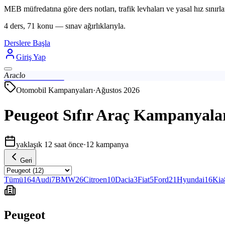
MEB müfredatına göre ders notları, trafik levhaları ve yasal hız sınırlar
4 ders, 71 konu — sınav ağırlıklarıyla.
Derslere Başla
Giriş Yap
Araclo
Otomobil Kampanyaları
·
Ağustos 2026
Peugeot Sıfır Araç Kampanyala
yaklaşık 12 saat önce
·
12
kampanya
Geri
Tümü
164
Audi
7
BMW
26
Citroen
10
Dacia
3
Fiat
5
Ford
21
Hyundai
16
Kia
Peugeot