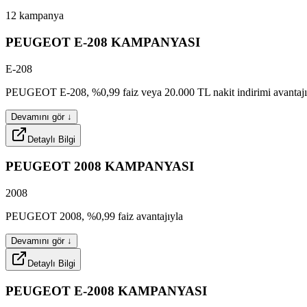
12
kampanya
PEUGEOT
E-208
KAMPANYASI
E-208
turvo
tourox
PEUGEOT
E-208,
%0,99
faiz
veya
20.000
TL
nakit
indirimi
avantaj
Devamını gör ↓
Detaylı Bilgi
strmo
PEUGEOT
2008
KAMPANYASI
2008
sigox
famox
axlex
PEUGEOT
2008,
%0,99
faiz
avantajıyla
Devamını gör ↓
Detaylı Bilgi
nexov
PEUGEOT
E-2008
KAMPANYASI