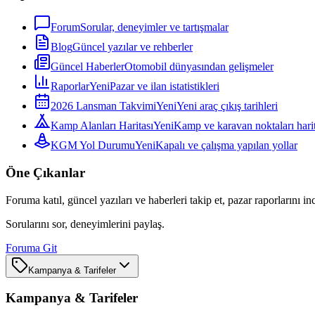
Forum
Sorular, deneyimler ve tartışmalar
Blog
Güncel yazılar ve rehberler
Güncel Haberler
Otomobil dünyasından gelişmeler
Raporlar
Yeni
Pazar ve ilan istatistikleri
2026 Lansman Takvimi
Yeni
Yeni araç çıkış tarihleri
Kamp Alanları Haritası
Yeni
Kamp ve karavan noktaları harit
KGM Yol Durumu
Yeni
Kapalı ve çalışma yapılan yollar
Öne Çıkanlar
Foruma katıl, güncel yazıları ve haberleri takip et, pazar raporlarını in
Sorularını sor, deneyimlerini paylaş.
Foruma Git
Kampanya & Tarifeler
Kampanya & Tarifeler