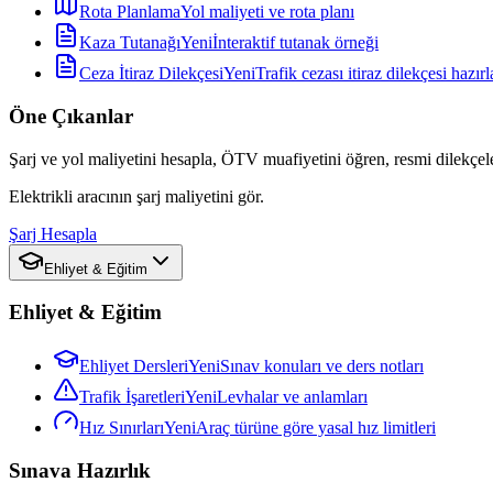
Rota Planlama
Yol maliyeti ve rota planı
Kaza Tutanağı
Yeni
İnteraktif tutanak örneği
Ceza İtiraz Dilekçesi
Yeni
Trafik cezası itiraz dilekçesi hazırl
Öne Çıkanlar
Şarj ve yol maliyetini hesapla, ÖTV muafiyetini öğren, resmi dilekçele
Elektrikli aracının şarj maliyetini gör.
Şarj Hesapla
Ehliyet & Eğitim
Ehliyet & Eğitim
Ehliyet Dersleri
Yeni
Sınav konuları ve ders notları
Trafik İşaretleri
Yeni
Levhalar ve anlamları
Hız Sınırları
Yeni
Araç türüne göre yasal hız limitleri
Sınava Hazırlık