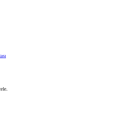
ası
cele.