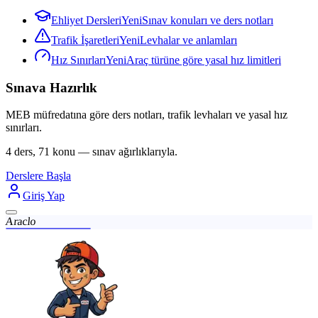
Ehliyet Dersleri
Yeni
Sınav konuları ve ders notları
Trafik İşaretleri
Yeni
Levhalar ve anlamları
Hız Sınırları
Yeni
Araç türüne göre yasal hız limitleri
Sınava Hazırlık
MEB müfredatına göre ders notları, trafik levhaları ve yasal hız
sınırları.
4 ders, 71 konu — sınav ağırlıklarıyla.
Derslere Başla
Giriş Yap
Araclo