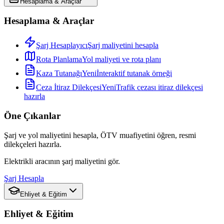
Hesaplama & Araçlar
Hesaplama & Araçlar
Şarj Hesaplayıcı
Şarj maliyetini hesapla
Rota Planlama
Yol maliyeti ve rota planı
Kaza Tutanağı
Yeni
İnteraktif tutanak örneği
Ceza İtiraz Dilekçesi
Yeni
Trafik cezası itiraz dilekçesi
hazırla
Öne Çıkanlar
Şarj ve yol maliyetini hesapla, ÖTV muafiyetini öğren, resmi
dilekçeleri hazırla.
Elektrikli aracının şarj maliyetini gör.
Şarj Hesapla
Ehliyet & Eğitim
Ehliyet & Eğitim