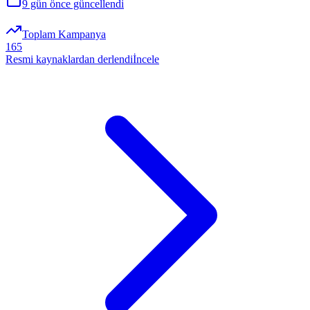
9 gün önce
güncellendi
Toplam Kampanya
165
Resmi kaynaklardan derlendi
İncele