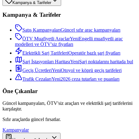
Kampanya & Tarifeler
Kampanya & Tarifeler
Satış Kampanyaları
Güncel sıfır araç kampanyaları
ÖTV Muafiyetli Araçlar
Yeni
Engelli muafiyetli araç
modelleri ve ÖTV'siz fiyatları
Elektrikli Şarj Tarifeleri
Operatör bazlı şarj fiyatları
Şarj İstasyonları Haritası
Yeni
Şarj noktalarını haritada bul
Geçiş Ücretleri
Yeni
Otoyol ve köprü geçiş tarifeleri
Trafik Cezaları
Yeni
2026 ceza tutarları ve puanları
Öne Çıkanlar
Güncel kampanyaları, ÖTV'siz araçları ve elektrikli şarj tarifelerini
karşılaştır.
Sıfır araçlarda güncel fırsatlar.
Kampanyalar