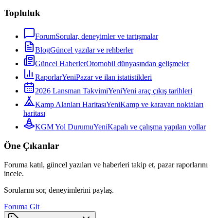
Topluluk
Forum
Sorular, deneyimler ve tartışmalar
Blog
Güncel yazılar ve rehberler
Güncel Haberler
Otomobil dünyasından gelişmeler
Raporlar
Yeni
Pazar ve ilan istatistikleri
2026 Lansman Takvimi
Yeni
Yeni araç çıkış tarihleri
Kamp Alanları Haritası
Yeni
Kamp ve karavan noktaları
haritası
KGM Yol Durumu
Yeni
Kapalı ve çalışma yapılan yollar
Öne Çıkanlar
Foruma katıl, güncel yazıları ve haberleri takip et, pazar raporlarını
incele.
Sorularını sor, deneyimlerini paylaş.
Foruma Git