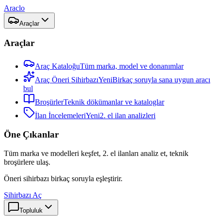
Araclo
Araçlar
Araçlar
Araç Kataloğu
Tüm marka, model ve donanımlar
Araç Öneri Sihirbazı
Yeni
Birkaç soruyla sana uygun aracı
bul
Broşürler
Teknik dökümanlar ve kataloglar
İlan İncelemeleri
Yeni
2. el ilan analizleri
Öne Çıkanlar
Tüm marka ve modelleri keşfet, 2. el ilanları analiz et, teknik
broşürlere ulaş.
Öneri sihirbazı birkaç soruyla eşleştirir.
Sihirbazı Aç
Topluluk