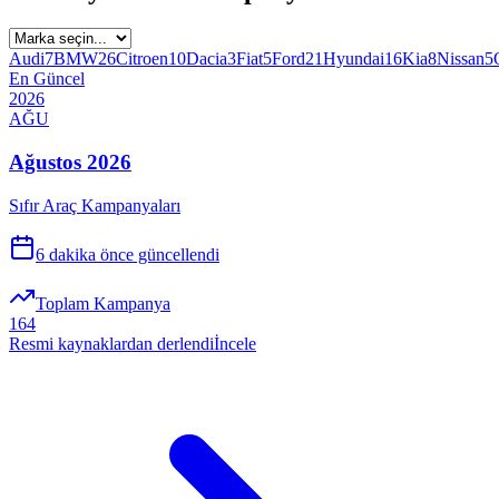
Audi
7
BMW
26
Citroen
10
Dacia
3
Fiat
5
Ford
21
Hyundai
16
Kia
8
Nissan
5
En Güncel
2026
AĞU
Ağustos 2026
Sıfır Araç Kampanyaları
6 dakika önce
güncellendi
Toplam Kampanya
164
Resmi kaynaklardan derlendi
İncele