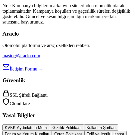
Not:
Kampanya bilgileri marka web sitelerinden otomatik olarak
toplanmaktadır. Kampanya koşulları ve geçerlilik süreleri değişiklik
gösterebilir. Güncel ve kesin bilgi için ilgili markanın yetkili
satıcısına başvurunuz.
Araclo
Otomobil platformu ve araç özellikleri rehberi.
master@araclo.com
İletişim Formu →
Güvenlik
SSL Şifreli Bağlantı
Cloudflare
Yasal Bilgiler
KVKK Aydınlatma Metni
Gizlilik Politikası
Kullanım Şartları
Forum ve Yorum Kuralları
Çerez Politikası
Telif ve İçerik Lisansı