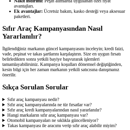
Nakit indirimi:
Peşin alımlarda uygulanan özel fiyat
avantajları.
Ek avantajlar:
Ücretsiz bakım, kasko desteği veya aksesuar
paketleri.
Sıfır Araç Kampanyasından Nasıl
Yararlanılır?
İlgilendiğiniz markanın güncel kampanyasını inceleyin; kredi faizi,
vade, peşinat ve takas şartlarını karşılaştırın. Size en uygun fırsatı
belirledikten sonra yetkili bayiye başvurarak işlemleri
tamamlayabilirsiniz. Kampanya koşulları dönemsel değiştiğinden,
kesin bilgi için her zaman markanın yetkili satıcısına danışmanız
önerilir.
Sıkça Sorulan Sorular
Sıfır araç kampanyası nedir?
Sıfır araç kampanyalarında ne tür fırsatlar var?
Sıfır araç kredi kampanyalarından nasıl yararlanılır?
Hangi markaların sıfır araç kampanyası var?
Otomobil kampanyaları ne sıklıkla güncelleniyor?
Takas kampanyası ile aracımı verip sıfır araç alabilir miyim?