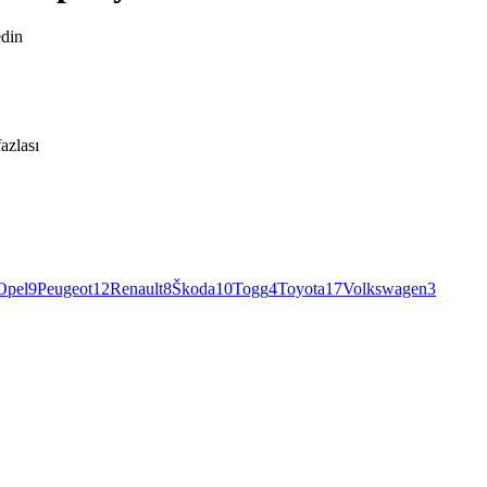
edin
azlası
Opel
9
Peugeot
12
Renault
8
Škoda
10
Togg
4
Toyota
17
Volkswagen
3