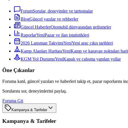
Forum
Sorular, deneyimler ve tartışmalar
Blog
Güncel yazılar ve rehberler
Güncel Haberler
Otomobil dünyasından gelişmeler
Raporlar
Yeni
Pazar ve ilan istatistikleri
2026 Lansman Takvimi
Yeni
Yeni araç çıkış tarihleri
Kamp Alanları Haritası
Yeni
Kamp ve karavan noktaları harit
KGM Yol Durumu
Yeni
Kapalı ve çalışma yapılan yollar
Öne Çıkanlar
Foruma katıl, güncel yazıları ve haberleri takip et, pazar raporlarını in
Sorularını sor, deneyimlerini paylaş.
Foruma Git
Kampanya & Tarifeler
Kampanya & Tarifeler