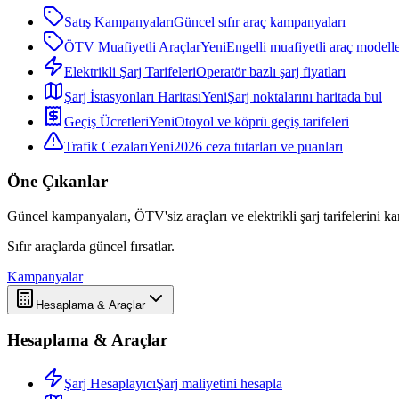
Satış Kampanyaları
Güncel sıfır araç kampanyaları
ÖTV Muafiyetli Araçlar
Yeni
Engelli muafiyetli araç modelle
Elektrikli Şarj Tarifeleri
Operatör bazlı şarj fiyatları
Şarj İstasyonları Haritası
Yeni
Şarj noktalarını haritada bul
Geçiş Ücretleri
Yeni
Otoyol ve köprü geçiş tarifeleri
Trafik Cezaları
Yeni
2026 ceza tutarları ve puanları
Öne Çıkanlar
Güncel kampanyaları, ÖTV'siz araçları ve elektrikli şarj tarifelerini karş
Sıfır araçlarda güncel fırsatlar.
Kampanyalar
Hesaplama & Araçlar
Hesaplama & Araçlar
Şarj Hesaplayıcı
Şarj maliyetini hesapla