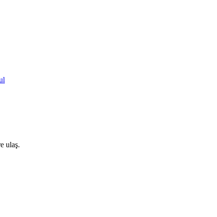
ul
e ulaş.