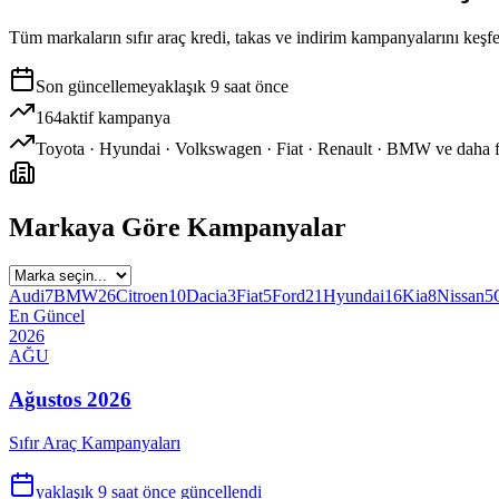
Tüm markaların sıfır araç kredi, takas ve indirim kampanyalarını keşf
Son güncelleme
yaklaşık 9 saat önce
164
aktif kampanya
Toyota · Hyundai · Volkswagen · Fiat · Renault · BMW ve daha f
Markaya Göre Kampanyalar
Audi
7
BMW
26
Citroen
10
Dacia
3
Fiat
5
Ford
21
Hyundai
16
Kia
8
Nissan
5
En Güncel
2026
AĞU
Ağustos 2026
Sıfır Araç Kampanyaları
yaklaşık 9 saat önce
güncellendi