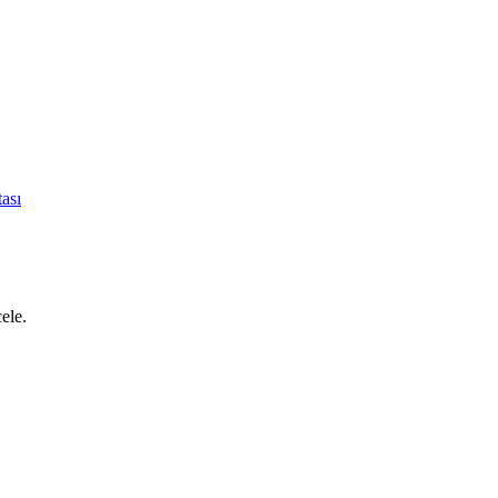
ası
cele.