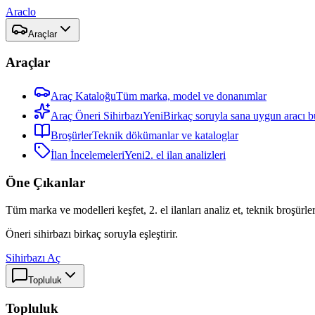
Araclo
Araçlar
Araçlar
Araç Kataloğu
Tüm marka, model ve donanımlar
Araç Öneri Sihirbazı
Yeni
Birkaç soruyla sana uygun aracı b
Broşürler
Teknik dökümanlar ve kataloglar
İlan İncelemeleri
Yeni
2. el ilan analizleri
Öne Çıkanlar
Tüm marka ve modelleri keşfet, 2. el ilanları analiz et, teknik broşürler
Öneri sihirbazı birkaç soruyla eşleştirir.
Sihirbazı Aç
Topluluk
Topluluk