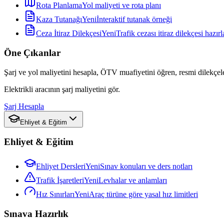
Rota Planlama
Yol maliyeti ve rota planı
Kaza Tutanağı
Yeni
İnteraktif tutanak örneği
Ceza İtiraz Dilekçesi
Yeni
Trafik cezası itiraz dilekçesi hazırl
Öne Çıkanlar
Şarj ve yol maliyetini hesapla, ÖTV muafiyetini öğren, resmi dilekçele
Elektrikli aracının şarj maliyetini gör.
Şarj Hesapla
Ehliyet & Eğitim
Ehliyet & Eğitim
Ehliyet Dersleri
Yeni
Sınav konuları ve ders notları
Trafik İşaretleri
Yeni
Levhalar ve anlamları
Hız Sınırları
Yeni
Araç türüne göre yasal hız limitleri
Sınava Hazırlık