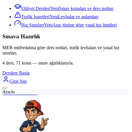
Ehliyet Dersleri
Yeni
Sınav konuları ve ders notları
Trafik İşaretleri
Yeni
Levhalar ve anlamları
Hız Sınırları
Yeni
Araç türüne göre yasal hız limitleri
Sınava Hazırlık
MEB müfredatına göre ders notları, trafik levhaları ve yasal hız
sınırları.
4 ders, 71 konu — sınav ağırlıklarıyla.
Derslere Başla
Giriş Yap
Araclo