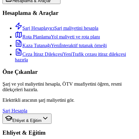
Hesaplama & Araçlar
Hesaplama & Araçlar
Şarj Hesaplayıcı
Şarj maliyetini hesapla
Rota Planlama
Yol maliyeti ve rota planı
Kaza Tutanağı
Yeni
İnteraktif tutanak örneği
Ceza İtiraz Dilekçesi
Yeni
Trafik cezası itiraz dilekçesi
hazırla
Öne Çıkanlar
Şarj ve yol maliyetini hesapla, ÖTV muafiyetini öğren, resmi
dilekçeleri hazırla.
Elektrikli aracının şarj maliyetini gör.
Şarj Hesapla
Ehliyet & Eğitim
Ehliyet & Eğitim