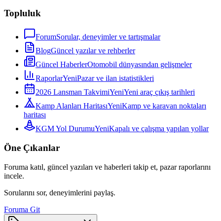
Topluluk
Forum
Sorular, deneyimler ve tartışmalar
Blog
Güncel yazılar ve rehberler
Güncel Haberler
Otomobil dünyasından gelişmeler
Raporlar
Yeni
Pazar ve ilan istatistikleri
2026 Lansman Takvimi
Yeni
Yeni araç çıkış tarihleri
Kamp Alanları Haritası
Yeni
Kamp ve karavan noktaları
haritası
KGM Yol Durumu
Yeni
Kapalı ve çalışma yapılan yollar
Öne Çıkanlar
Foruma katıl, güncel yazıları ve haberleri takip et, pazar raporlarını
incele.
Sorularını sor, deneyimlerini paylaş.
Foruma Git