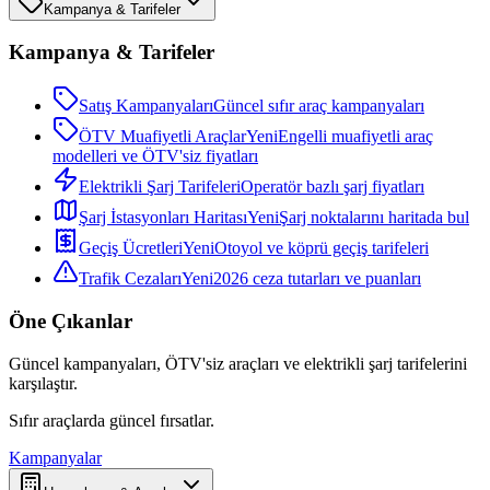
Kampanya & Tarifeler
Kampanya & Tarifeler
Satış Kampanyaları
Güncel sıfır araç kampanyaları
ÖTV Muafiyetli Araçlar
Yeni
Engelli muafiyetli araç
modelleri ve ÖTV'siz fiyatları
Elektrikli Şarj Tarifeleri
Operatör bazlı şarj fiyatları
Şarj İstasyonları Haritası
Yeni
Şarj noktalarını haritada bul
Geçiş Ücretleri
Yeni
Otoyol ve köprü geçiş tarifeleri
Trafik Cezaları
Yeni
2026 ceza tutarları ve puanları
Öne Çıkanlar
Güncel kampanyaları, ÖTV'siz araçları ve elektrikli şarj tarifelerini
karşılaştır.
Sıfır araçlarda güncel fırsatlar.
Kampanyalar