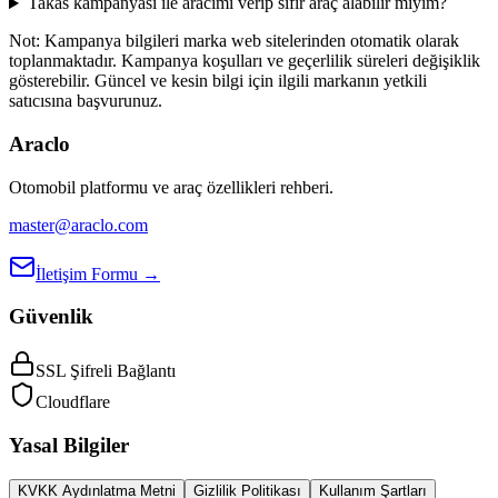
Takas kampanyası ile aracımı verip sıfır araç alabilir miyim?
Not:
Kampanya bilgileri marka web sitelerinden otomatik olarak
toplanmaktadır. Kampanya koşulları ve geçerlilik süreleri değişiklik
gösterebilir. Güncel ve kesin bilgi için ilgili markanın yetkili
satıcısına başvurunuz.
Araclo
Otomobil platformu ve araç özellikleri rehberi.
master@araclo.com
İletişim Formu →
Güvenlik
SSL Şifreli Bağlantı
Cloudflare
Yasal Bilgiler
KVKK Aydınlatma Metni
Gizlilik Politikası
Kullanım Şartları