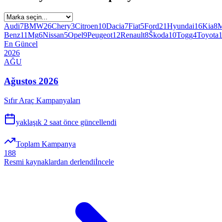
Audi
7
BMW
26
Chery
3
Citroen
10
Dacia
7
Fiat
5
Ford
21
Hyundai
16
Kia
8
M
Benz
11
Mg
6
Nissan
5
Opel
9
Peugeot
12
Renault
8
Škoda
10
Togg
4
Toyota
En Güncel
2026
AĞU
Ağustos 2026
Sıfır Araç Kampanyaları
yaklaşık 2 saat önce
güncellendi
Toplam Kampanya
188
Resmi kaynaklardan derlendi
İncele