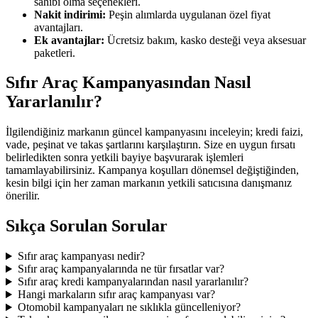
sahibi olma seçenekleri.
Nakit indirimi:
Peşin alımlarda uygulanan özel fiyat
avantajları.
Ek avantajlar:
Ücretsiz bakım, kasko desteği veya aksesuar
paketleri.
Sıfır Araç Kampanyasından Nasıl
Yararlanılır?
İlgilendiğiniz markanın güncel kampanyasını inceleyin; kredi faizi,
vade, peşinat ve takas şartlarını karşılaştırın. Size en uygun fırsatı
belirledikten sonra yetkili bayiye başvurarak işlemleri
tamamlayabilirsiniz. Kampanya koşulları dönemsel değiştiğinden,
kesin bilgi için her zaman markanın yetkili satıcısına danışmanız
önerilir.
Sıkça Sorulan Sorular
Sıfır araç kampanyası nedir?
Sıfır araç kampanyalarında ne tür fırsatlar var?
Sıfır araç kredi kampanyalarından nasıl yararlanılır?
Hangi markaların sıfır araç kampanyası var?
Otomobil kampanyaları ne sıklıkla güncelleniyor?