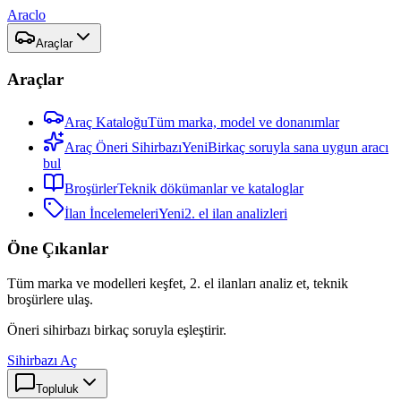
Araclo
Araçlar
Araçlar
Araç Kataloğu
Tüm marka, model ve donanımlar
Araç Öneri Sihirbazı
Yeni
Birkaç soruyla sana uygun aracı
bul
Broşürler
Teknik dökümanlar ve kataloglar
İlan İncelemeleri
Yeni
2. el ilan analizleri
Öne Çıkanlar
Tüm marka ve modelleri keşfet, 2. el ilanları analiz et, teknik
broşürlere ulaş.
Öneri sihirbazı birkaç soruyla eşleştirir.
Sihirbazı Aç
Topluluk