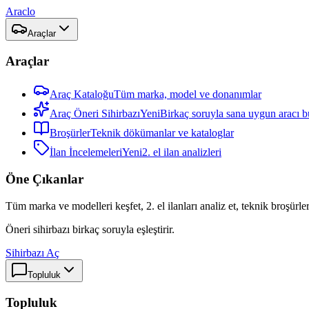
Araclo
Araçlar
Araçlar
Araç Kataloğu
Tüm marka, model ve donanımlar
Araç Öneri Sihirbazı
Yeni
Birkaç soruyla sana uygun aracı b
Broşürler
Teknik dökümanlar ve kataloglar
İlan İncelemeleri
Yeni
2. el ilan analizleri
Öne Çıkanlar
Tüm marka ve modelleri keşfet, 2. el ilanları analiz et, teknik broşürler
Öneri sihirbazı birkaç soruyla eşleştirir.
Sihirbazı Aç
Topluluk
Topluluk