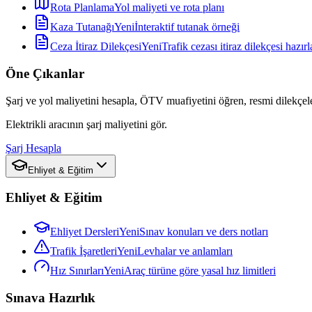
Rota Planlama
Yol maliyeti ve rota planı
Kaza Tutanağı
Yeni
İnteraktif tutanak örneği
Ceza İtiraz Dilekçesi
Yeni
Trafik cezası itiraz dilekçesi hazırl
Öne Çıkanlar
Şarj ve yol maliyetini hesapla, ÖTV muafiyetini öğren, resmi dilekçele
Elektrikli aracının şarj maliyetini gör.
Şarj Hesapla
Ehliyet & Eğitim
Ehliyet & Eğitim
Ehliyet Dersleri
Yeni
Sınav konuları ve ders notları
Trafik İşaretleri
Yeni
Levhalar ve anlamları
Hız Sınırları
Yeni
Araç türüne göre yasal hız limitleri
Sınava Hazırlık