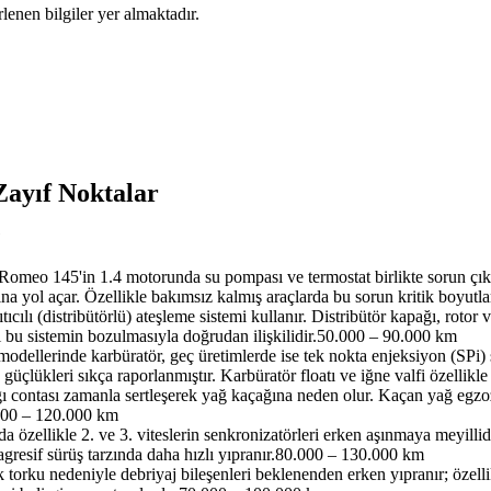
enen bilgiler yer almaktadır.
Zayıf Noktalar
Romeo 145'in 1.4 motorunda su pompası ve termostat birlikte sorun çık
a yol açar. Özellikle bakımsız kalmış araçlarda bu sorun kritik boyutlar
ıcılı (distribütörlü) ateşleme sistemi kullanır. Distribütör kapağı, rotor
 bu sistemin bozulmasıyla doğrudan ilişkilidir.
50.000 – 90.000 km
odellerinde karbüratör, geç üretimlerde ise tek nokta enjeksiyon (SPi) 
güçlükleri sıkça raporlanmıştır. Karbüratör floatı ve iğne valfi özellikle
 contası zamanla sertleşerek yağ kaçağına neden olur. Kaçan yağ egz
000 – 120.000 km
 özellikle 2. ve 3. viteslerin senkronizatörleri erken aşınmaya meyillidir
gresif sürüş tarzında daha hızlı yıpranır.
80.000 – 130.000 km
orku nedeniyle debriyaj bileşenleri beklenenden erken yıpranır; özellikl