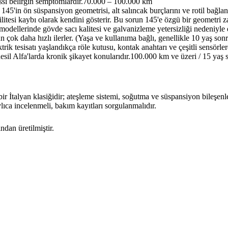
ssi belirgin semptomlardır.
70.000 – 100.000 km
5'in ön süspansiyon geometrisi, alt salıncak burçlarını ve rotil bağlantı
litesi kaybı olarak kendini gösterir. Bu sorun 145'e özgü bir geometri zay
odellerinde gövde sacı kalitesi ve galvanizleme yetersizliği nedeniyle eş
 çok daha hızlı ilerler. (Yaşa ve kullanıma bağlı, genellikle 10 yaş sonra
trik tesisatı yaşlandıkça röle kutusu, kontak anahtarı ve çeşitli sensörle
il Alfa'larda kronik şikayet konularıdır.
100.000 km ve üzeri / 15 yaş 
İtalyan klasiğidir; ateşleme sistemi, soğutma ve süspansiyon bileşenleri
lıca incelenmeli, bakım kayıtları sorgulanmalıdır.
ndan üretilmiştir.