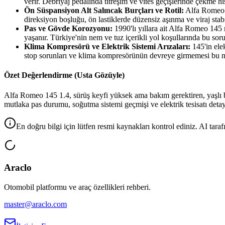
verir. Debriyaj pedalında titreşim ve vites geçişlerinde çekme hi
Ön Süspansiyon Alt Salıncak Burçları ve Rotil:
Alfa Romeo 14
direksiyon boşluğu, ön lastiklerde düzensiz aşınma ve viraj stabi
Pas ve Gövde Korozyonu:
1990'lı yıllara ait Alfa Romeo 145 m
yaşanır. Türkiye'nin nem ve tuz içerikli yol koşullarında bu sorun
Klima Kompresörü ve Elektrik Sistemi Arızaları:
145'in elek
stop sorunları ve klima kompresörünün devreye girmemesi bu nes
Özet Değerlendirme (Usta Gözüyle)
Alfa Romeo 145 1.4, sürüş keyfi yüksek ama bakım gerektiren, yaşlı bir 
mutlaka pas durumu, soğutma sistemi geçmişi ve elektrik tesisatı detay
En doğru bilgi için lütfen resmi kaynakları kontrol ediniz. AI tarafı
Araclo
Otomobil platformu ve araç özellikleri rehberi.
master@araclo.com