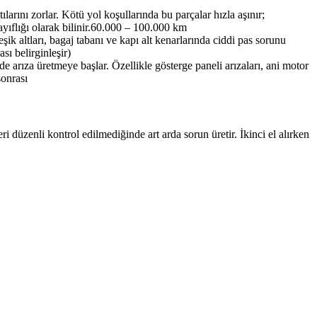
larını zorlar. Kötü yol koşullarında bu parçalar hızla aşınır;
ıflığı olarak bilinir.
60.000 – 100.000 km
ik altları, bagaj tabanı ve kapı alt kenarlarında ciddi pas sorunu
sı belirginleşir)
rde arıza üretmeye başlar. Özellikle gösterge paneli arızaları, ani motor
sonrası
 düzenli kontrol edilmediğinde art arda sorun üretir. İkinci el alırken