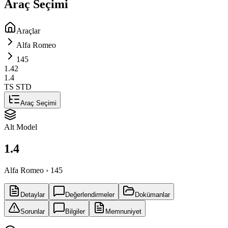
Araç Seçimi
Araçlar
Alfa Romeo
145
1.4
2
1.4
TS STD
Araç Seçimi
Alt Model
1.4
Alfa Romeo › 145
Detaylar
Değerlendirmeler
Dokümanlar
Sorunlar
Bilgiler
Memnuniyet