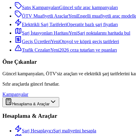
Satış Kampanyaları
Güncel sıfır araç kampanyaları
ÖTV Muafiyetli Araçlar
Yeni
Engelli muafiyetli araç modelle
Elektrikli Şarj Tarifeleri
Operatör bazlı şarj fiyatları
Şarj İstasyonları Haritası
Yeni
Şarj noktalarını haritada bul
Geçiş Ücretleri
Yeni
Otoyol ve köprü geçiş tarifeleri
Trafik Cezaları
Yeni
2026 ceza tutarları ve puanları
Öne Çıkanlar
Güncel kampanyaları, ÖTV'siz araçları ve elektrikli şarj tarifelerini karş
Sıfır araçlarda güncel fırsatlar.
Kampanyalar
Hesaplama & Araçlar
Hesaplama & Araçlar
Şarj Hesaplayıcı
Şarj maliyetini hesapla