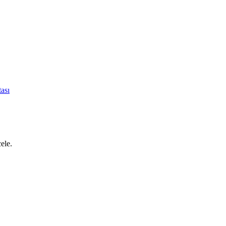
ası
cele.