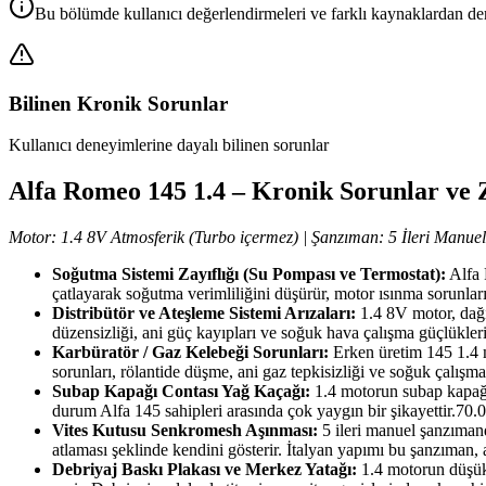
Bu bölümde kullanıcı değerlendirmeleri ve farklı kaynaklardan derl
Bilinen Kronik Sorunlar
Kullanıcı deneyimlerine dayalı bilinen sorunlar
Alfa Romeo 145 1.4 – Kronik Sorunlar ve 
Motor: 1.4 8V Atmosferik (Turbo içermez) | Şanzıman: 5 İleri Manuel
Soğutma Sistemi Zayıflığı (Su Pompası ve Termostat):
Alfa 
çatlayarak soğutma verimliliğini düşürür, motor ısınma sorunların
Distribütör ve Ateşleme Sistemi Arızaları:
1.4 8V motor, dağıt
düzensizliği, ani güç kayıpları ve soğuk hava çalışma güçlükleri
Karbüratör / Gaz Kelebeği Sorunları:
Erken üretim 145 1.4 m
sorunları, rölantide düşme, ani gaz tepkisizliği ve soğuk çalışma 
Subap Kapağı Contası Yağ Kaçağı:
1.4 motorun subap kapağı
durum Alfa 145 sahipleri arasında çok yaygın bir şikayettir.
70.
Vites Kutusu Senkromesh Aşınması:
5 ileri manuel şanzımanda
atlaması şeklinde kendini gösterir. İtalyan yapımı bu şanzıman, a
Debriyaj Baskı Plakası ve Merkez Yatağı:
1.4 motorun düşük t