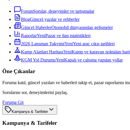
Forum
Sorular, deneyimler ve tartışmalar
Blog
Güncel yazılar ve rehberler
Güncel Haberler
Otomobil dünyasından gelişmeler
Raporlar
Yeni
Pazar ve ilan istatistikleri
2026 Lansman Takvimi
Yeni
Yeni araç çıkış tarihleri
Kamp Alanları Haritası
Yeni
Kamp ve karavan noktaları harit
KGM Yol Durumu
Yeni
Kapalı ve çalışma yapılan yollar
Öne Çıkanlar
Foruma katıl, güncel yazıları ve haberleri takip et, pazar raporlarını in
Sorularını sor, deneyimlerini paylaş.
Foruma Git
Kampanya & Tarifeler
Kampanya & Tarifeler