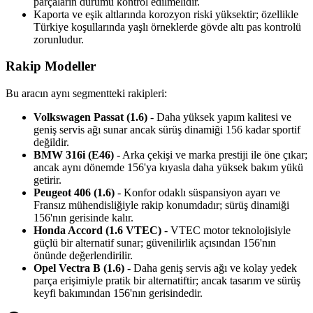
parçaların durumu kontrol edilmelidir.
Kaporta ve eşik altlarında korozyon riski yüksektir; özellikle
Türkiye koşullarında yaşlı örneklerde gövde altı pas kontrolü
zorunludur.
Rakip Modeller
Bu aracın aynı segmentteki rakipleri:
Volkswagen Passat (1.6)
- Daha yüksek yapım kalitesi ve
geniş servis ağı sunar ancak sürüş dinamiği 156 kadar sportif
değildir.
BMW 316i (E46)
- Arka çekişi ve marka prestiji ile öne çıkar;
ancak aynı dönemde 156'ya kıyasla daha yüksek bakım yükü
getirir.
Peugeot 406 (1.6)
- Konfor odaklı süspansiyon ayarı ve
Fransız mühendisliğiyle rakip konumdadır; sürüş dinamiği
156'nın gerisinde kalır.
Honda Accord (1.6 VTEC)
- VTEC motor teknolojisiyle
güçlü bir alternatif sunar; güvenilirlik açısından 156'nın
önünde değerlendirilir.
Opel Vectra B (1.6)
- Daha geniş servis ağı ve kolay yedek
parça erişimiyle pratik bir alternatiftir; ancak tasarım ve sürüş
keyfi bakımından 156'nın gerisindedir.