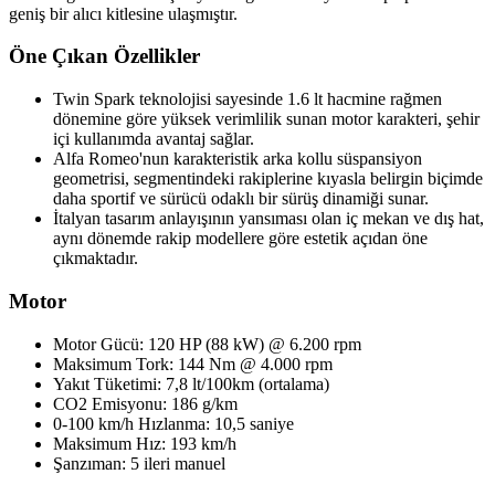
geniş bir alıcı kitlesine ulaşmıştır.
Öne Çıkan Özellikler
Twin Spark teknolojisi sayesinde 1.6 lt hacmine rağmen
dönemine göre yüksek verimlilik sunan motor karakteri, şehir
içi kullanımda avantaj sağlar.
Alfa Romeo'nun karakteristik arka kollu süspansiyon
geometrisi, segmentindeki rakiplerine kıyasla belirgin biçimde
daha sportif ve sürücü odaklı bir sürüş dinamiği sunar.
İtalyan tasarım anlayışının yansıması olan iç mekan ve dış hat,
aynı dönemde rakip modellere göre estetik açıdan öne
çıkmaktadır.
Motor
Motor Gücü: 120 HP (88 kW) @ 6.200 rpm
Maksimum Tork: 144 Nm @ 4.000 rpm
Yakıt Tüketimi: 7,8 lt/100km (ortalama)
CO2 Emisyonu: 186 g/km
0-100 km/h Hızlanma: 10,5 saniye
Maksimum Hız: 193 km/h
Şanzıman: 5 ileri manuel