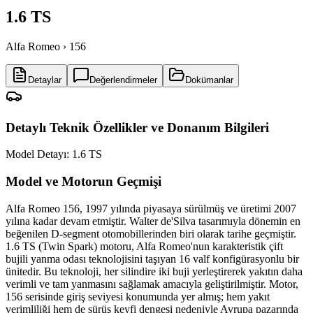
1.6 TS
Alfa Romeo › 156
Detaylar
Değerlendirmeler
Dokümanlar
Detaylı Teknik Özellikler ve Donanım Bilgileri
Model Detayı:
1.6 TS
Model ve Motorun Geçmişi
Alfa Romeo 156, 1997 yılında piyasaya sürülmüş ve üretimi 2007
yılına kadar devam etmiştir. Walter de'Silva tasarımıyla dönemin en
beğenilen D-segment otomobillerinden biri olarak tarihe geçmiştir.
1.6 TS (Twin Spark) motoru, Alfa Romeo'nun karakteristik çift
bujili yanma odası teknolojisini taşıyan 16 valf konfigürasyonlu bir
ünitedir. Bu teknoloji, her silindire iki buji yerleştirerek yakıtın daha
verimli ve tam yanmasını sağlamak amacıyla geliştirilmiştir. Motor,
156 serisinde giriş seviyesi konumunda yer almış; hem yakıt
verimliliği hem de sürüş keyfi dengesi nedeniyle Avrupa pazarında