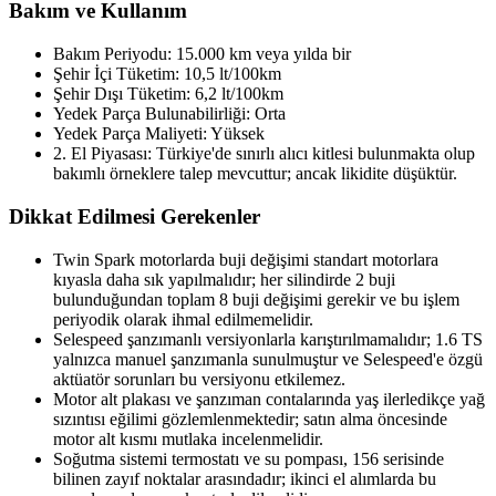
Bakım ve Kullanım
Bakım Periyodu: 15.000 km veya yılda bir
Şehir İçi Tüketim: 10,5 lt/100km
Şehir Dışı Tüketim: 6,2 lt/100km
Yedek Parça Bulunabilirliği: Orta
Yedek Parça Maliyeti: Yüksek
2. El Piyasası: Türkiye'de sınırlı alıcı kitlesi bulunmakta olup
bakımlı örneklere talep mevcuttur; ancak likidite düşüktür.
Dikkat Edilmesi Gerekenler
Twin Spark motorlarda buji değişimi standart motorlara
kıyasla daha sık yapılmalıdır; her silindirde 2 buji
bulunduğundan toplam 8 buji değişimi gerekir ve bu işlem
periyodik olarak ihmal edilmemelidir.
Selespeed şanzımanlı versiyonlarla karıştırılmamalıdır; 1.6 TS
yalnızca manuel şanzımanla sunulmuştur ve Selespeed'e özgü
aktüatör sorunları bu versiyonu etkilemez.
Motor alt plakası ve şanzıman contalarında yaş ilerledikçe yağ
sızıntısı eğilimi gözlemlenmektedir; satın alma öncesinde
motor alt kısmı mutlaka incelenmelidir.
Soğutma sistemi termostatı ve su pompası, 156 serisinde
bilinen zayıf noktalar arasındadır; ikinci el alımlarda bu