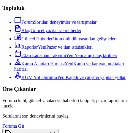
Topluluk
Forum
Sorular, deneyimler ve tartışmalar
Blog
Güncel yazılar ve rehberler
Güncel Haberler
Otomobil dünyasından gelişmeler
Raporlar
Yeni
Pazar ve ilan istatistikleri
2026 Lansman Takvimi
Yeni
Yeni araç çıkış tarihleri
Kamp Alanları Haritası
Yeni
Kamp ve karavan noktaları
haritası
KGM Yol Durumu
Yeni
Kapalı ve çalışma yapılan yollar
Öne Çıkanlar
Foruma katıl, güncel yazıları ve haberleri takip et, pazar raporlarını
incele.
Sorularını sor, deneyimlerini paylaş.
Foruma Git