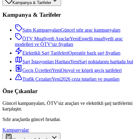
Kampanya & Tarifeler
Kampanya & Tarifeler
Satış Kampanyaları
Güncel sıfır araç kampanyaları
ÖTV Muafiyetli Araçlar
Yeni
Engelli muafiyetli araç
modelleri ve ÖTV'siz fiyatları
Elektrikli Şarj Tarifeleri
Operatör bazlı şarj fiyatları
Şarj İstasyonları Haritası
Yeni
Şarj noktalarını haritada bul
Geçiş Ücretleri
Yeni
Otoyol ve köprü geçiş tarifeleri
Trafik Cezaları
Yeni
2026 ceza tutarları ve puanları
Öne Çıkanlar
Güncel kampanyaları, ÖTV'siz araçları ve elektrikli şarj tarifelerini
karşılaştır.
Sıfır araçlarda güncel fırsatlar.
Kampanyalar