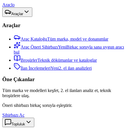
Araclo
Araçlar
Araçlar
Araç Kataloğu
Tüm marka, model ve donanımlar
Araç Öneri Sihirbazı
Yeni
Birkaç soruyla sana uygun aracı
bul
Broşürler
Teknik dökümanlar ve kataloglar
İlan İncelemeleri
Yeni
2. el ilan analizleri
Öne Çıkanlar
Tüm marka ve modelleri keşfet, 2. el ilanları analiz et, teknik
broşürlere ulaş.
Öneri sihirbazı birkaç soruyla eşleştirir.
Sihirbazı Aç
Topluluk