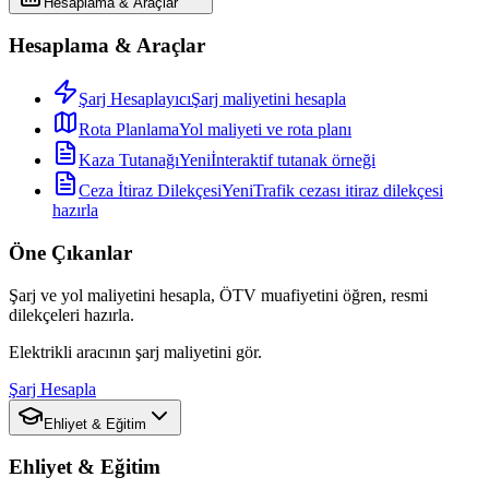
Hesaplama & Araçlar
Hesaplama & Araçlar
Şarj Hesaplayıcı
Şarj maliyetini hesapla
Rota Planlama
Yol maliyeti ve rota planı
Kaza Tutanağı
Yeni
İnteraktif tutanak örneği
Ceza İtiraz Dilekçesi
Yeni
Trafik cezası itiraz dilekçesi
hazırla
Öne Çıkanlar
Şarj ve yol maliyetini hesapla, ÖTV muafiyetini öğren, resmi
dilekçeleri hazırla.
Elektrikli aracının şarj maliyetini gör.
Şarj Hesapla
Ehliyet & Eğitim
Ehliyet & Eğitim