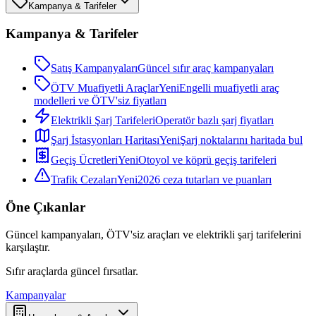
Kampanya & Tarifeler
Kampanya & Tarifeler
Satış Kampanyaları
Güncel sıfır araç kampanyaları
ÖTV Muafiyetli Araçlar
Yeni
Engelli muafiyetli araç
modelleri ve ÖTV'siz fiyatları
Elektrikli Şarj Tarifeleri
Operatör bazlı şarj fiyatları
Şarj İstasyonları Haritası
Yeni
Şarj noktalarını haritada bul
Geçiş Ücretleri
Yeni
Otoyol ve köprü geçiş tarifeleri
Trafik Cezaları
Yeni
2026 ceza tutarları ve puanları
Öne Çıkanlar
Güncel kampanyaları, ÖTV'siz araçları ve elektrikli şarj tarifelerini
karşılaştır.
Sıfır araçlarda güncel fırsatlar.
Kampanyalar