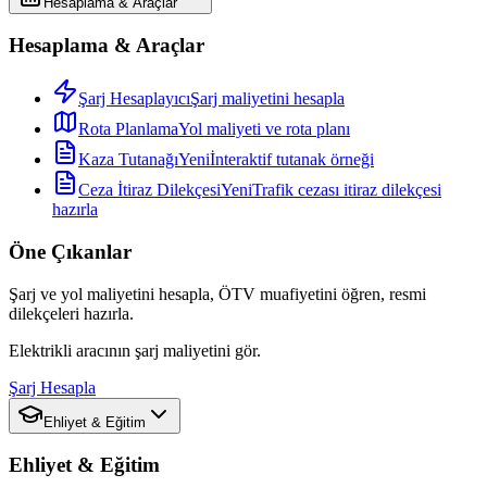
Hesaplama & Araçlar
Hesaplama & Araçlar
Şarj Hesaplayıcı
Şarj maliyetini hesapla
Rota Planlama
Yol maliyeti ve rota planı
Kaza Tutanağı
Yeni
İnteraktif tutanak örneği
Ceza İtiraz Dilekçesi
Yeni
Trafik cezası itiraz dilekçesi
hazırla
Öne Çıkanlar
Şarj ve yol maliyetini hesapla, ÖTV muafiyetini öğren, resmi
dilekçeleri hazırla.
Elektrikli aracının şarj maliyetini gör.
Şarj Hesapla
Ehliyet & Eğitim
Ehliyet & Eğitim