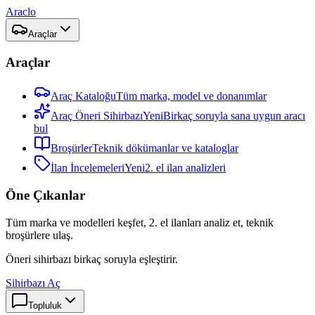
Araclo
Araçlar
Araçlar
Araç Kataloğu
Tüm marka, model ve donanımlar
Araç Öneri Sihirbazı
Yeni
Birkaç soruyla sana uygun aracı
bul
Broşürler
Teknik dökümanlar ve kataloglar
İlan İncelemeleri
Yeni
2. el ilan analizleri
Öne Çıkanlar
Tüm marka ve modelleri keşfet, 2. el ilanları analiz et, teknik
broşürlere ulaş.
Öneri sihirbazı birkaç soruyla eşleştirir.
Sihirbazı Aç
Topluluk