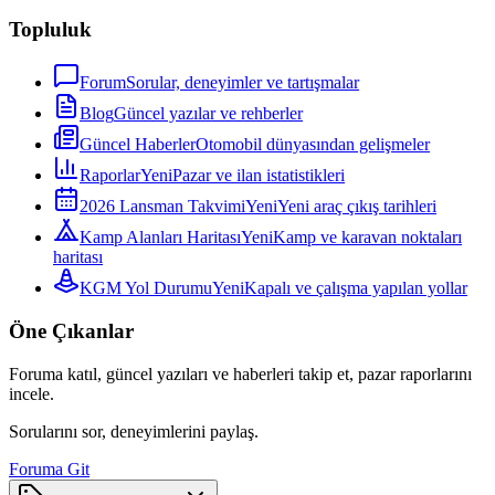
Topluluk
Forum
Sorular, deneyimler ve tartışmalar
Blog
Güncel yazılar ve rehberler
Güncel Haberler
Otomobil dünyasından gelişmeler
Raporlar
Yeni
Pazar ve ilan istatistikleri
2026 Lansman Takvimi
Yeni
Yeni araç çıkış tarihleri
Kamp Alanları Haritası
Yeni
Kamp ve karavan noktaları
haritası
KGM Yol Durumu
Yeni
Kapalı ve çalışma yapılan yollar
Öne Çıkanlar
Foruma katıl, güncel yazıları ve haberleri takip et, pazar raporlarını
incele.
Sorularını sor, deneyimlerini paylaş.
Foruma Git