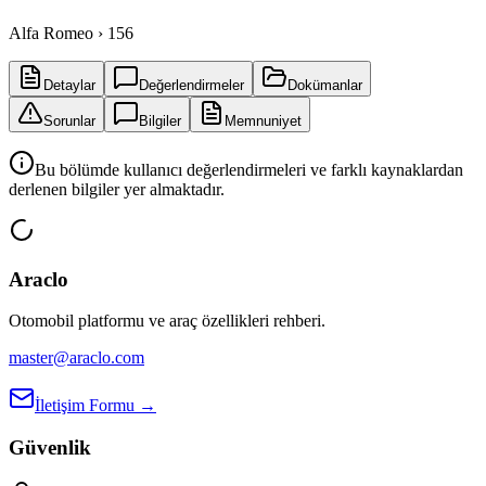
Alfa Romeo › 156
Detaylar
Değerlendirmeler
Dokümanlar
Sorunlar
Bilgiler
Memnuniyet
Bu bölümde kullanıcı değerlendirmeleri ve farklı kaynaklardan
derlenen bilgiler yer almaktadır.
Araclo
Otomobil platformu ve araç özellikleri rehberi.
master@araclo.com
İletişim Formu →
Güvenlik