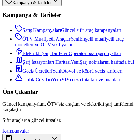
Kampanya & Tarifeler
Kampanya & Tarifeler
Satış Kampanyaları
Güncel sıfır araç kampanyaları
ÖTV Muafiyetli Araçlar
Yeni
Engelli muafiyetli araç
modelleri ve ÖTV'siz fiyatları
Elektrikli Şarj Tarifeleri
Operatör bazlı şarj fiyatları
Şarj İstasyonları Haritası
Yeni
Şarj noktalarını haritada bul
Geçiş Ücretleri
Yeni
Otoyol ve köprü geçiş tarifeleri
Trafik Cezaları
Yeni
2026 ceza tutarları ve puanları
Öne Çıkanlar
Güncel kampanyaları, ÖTV'siz araçları ve elektrikli şarj tarifelerini
karşılaştır.
Sıfır araçlarda güncel fırsatlar.
Kampanyalar