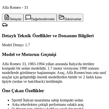
Alfa Romeo › 33
Detaylar
Değerlendirmeler
Dokümanlar
Detaylı Teknik Özellikler ve Donanım Bilgileri
Model Detayı:
1.7
Model ve Motorun Geçmişi
Alfa Romeo 33, 1983-1994 yılları arasında İtalya'da üretilen
kompakt bir sedan modelidir. 1.7 motor versiyonu 1990 sonrası
modellerde görülmeye başlanmıştır. Araç, Alfa Romeo'nun orta sınıf
araçlar için geliştirdiği önemli modellerden biridir ve 2 farklı kasa
tipiyle (sedan ve hatchback) üretilmiştir.
Öne Çıkan Özellikler
Sportif İtalyan tasarımına sahip kompakt sedan
Arka tekerlekten çekişli performans odaklı araç
O dönem için oldukça hafif ve çevik bir model