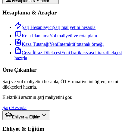
Hesaplama & Araçlar
Hesaplama & Araçlar
Şarj Hesaplayıcı
Şarj maliyetini hesapla
Rota Planlama
Yol maliyeti ve rota planı
Kaza Tutanağı
Yeni
İnteraktif tutanak örneği
Ceza İtiraz Dilekçesi
Yeni
Trafik cezası itiraz dilekçesi
hazırla
Öne Çıkanlar
Şarj ve yol maliyetini hesapla, ÖTV muafiyetini öğren, resmi
dilekçeleri hazırla.
Elektrikli aracının şarj maliyetini gör.
Şarj Hesapla
Ehliyet & Eğitim
Ehliyet & Eğitim