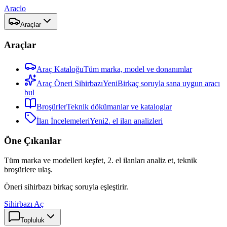
Araclo
Araçlar
Araçlar
Araç Kataloğu
Tüm marka, model ve donanımlar
Araç Öneri Sihirbazı
Yeni
Birkaç soruyla sana uygun aracı
bul
Broşürler
Teknik dökümanlar ve kataloglar
İlan İncelemeleri
Yeni
2. el ilan analizleri
Öne Çıkanlar
Tüm marka ve modelleri keşfet, 2. el ilanları analiz et, teknik
broşürlere ulaş.
Öneri sihirbazı birkaç soruyla eşleştirir.
Sihirbazı Aç
Topluluk