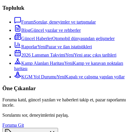
Topluluk
Forum
Sorular, deneyimler ve tartışmalar
Blog
Güncel yazılar ve rehberler
Güncel Haberler
Otomobil dünyasından gelişmeler
Raporlar
Yeni
Pazar ve ilan istatistikleri
2026 Lansman Takvimi
Yeni
Yeni araç çıkış tarihleri
Kamp Alanları Haritası
Yeni
Kamp ve karavan noktaları
haritası
KGM Yol Durumu
Yeni
Kapalı ve çalışma yapılan yollar
Öne Çıkanlar
Foruma katıl, güncel yazıları ve haberleri takip et, pazar raporlarını
incele.
Sorularını sor, deneyimlerini paylaş.
Foruma Git