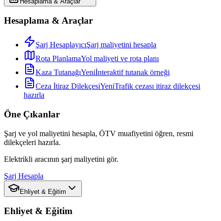
Hesaplama & Araçlar
Hesaplama & Araçlar
Şarj Hesaplayıcı
Şarj maliyetini hesapla
Rota Planlama
Yol maliyeti ve rota planı
Kaza Tutanağı
Yeni
İnteraktif tutanak örneği
Ceza İtiraz Dilekçesi
Yeni
Trafik cezası itiraz dilekçesi
hazırla
Öne Çıkanlar
Şarj ve yol maliyetini hesapla, ÖTV muafiyetini öğren, resmi
dilekçeleri hazırla.
Elektrikli aracının şarj maliyetini gör.
Şarj Hesapla
Ehliyet & Eğitim
Ehliyet & Eğitim