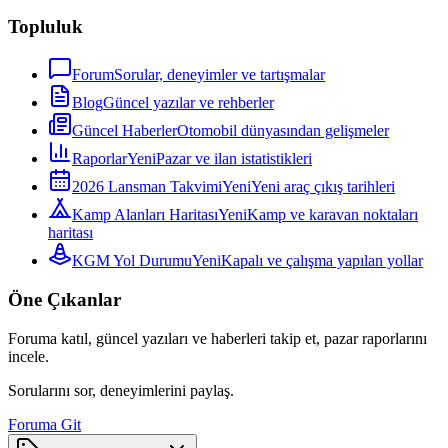
Topluluk
Forum
Sorular, deneyimler ve tartışmalar
Blog
Güncel yazılar ve rehberler
Güncel Haberler
Otomobil dünyasından gelişmeler
Raporlar
Yeni
Pazar ve ilan istatistikleri
2026 Lansman Takvimi
Yeni
Yeni araç çıkış tarihleri
Kamp Alanları Haritası
Yeni
Kamp ve karavan noktaları
haritası
KGM Yol Durumu
Yeni
Kapalı ve çalışma yapılan yollar
Öne Çıkanlar
Foruma katıl, güncel yazıları ve haberleri takip et, pazar raporlarını
incele.
Sorularını sor, deneyimlerini paylaş.
Foruma Git