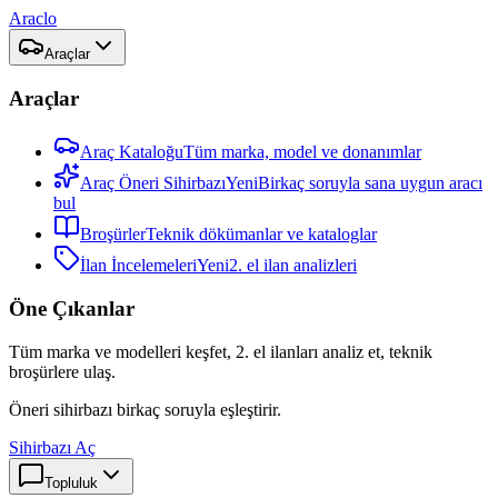
Araclo
Araçlar
Araçlar
Araç Kataloğu
Tüm marka, model ve donanımlar
Araç Öneri Sihirbazı
Yeni
Birkaç soruyla sana uygun aracı
bul
Broşürler
Teknik dökümanlar ve kataloglar
İlan İncelemeleri
Yeni
2. el ilan analizleri
Öne Çıkanlar
Tüm marka ve modelleri keşfet, 2. el ilanları analiz et, teknik
broşürlere ulaş.
Öneri sihirbazı birkaç soruyla eşleştirir.
Sihirbazı Aç
Topluluk