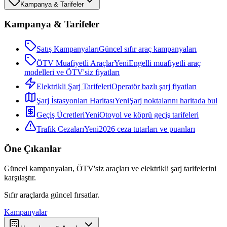
Kampanya & Tarifeler
Kampanya & Tarifeler
Satış Kampanyaları
Güncel sıfır araç kampanyaları
ÖTV Muafiyetli Araçlar
Yeni
Engelli muafiyetli araç
modelleri ve ÖTV'siz fiyatları
Elektrikli Şarj Tarifeleri
Operatör bazlı şarj fiyatları
Şarj İstasyonları Haritası
Yeni
Şarj noktalarını haritada bul
Geçiş Ücretleri
Yeni
Otoyol ve köprü geçiş tarifeleri
Trafik Cezaları
Yeni
2026 ceza tutarları ve puanları
Öne Çıkanlar
Güncel kampanyaları, ÖTV'siz araçları ve elektrikli şarj tarifelerini
karşılaştır.
Sıfır araçlarda güncel fırsatlar.
Kampanyalar