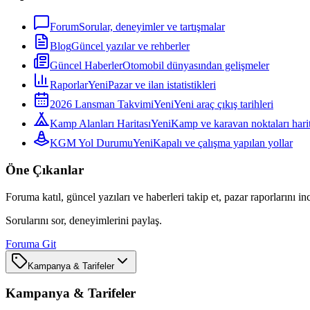
Forum
Sorular, deneyimler ve tartışmalar
Blog
Güncel yazılar ve rehberler
Güncel Haberler
Otomobil dünyasından gelişmeler
Raporlar
Yeni
Pazar ve ilan istatistikleri
2026 Lansman Takvimi
Yeni
Yeni araç çıkış tarihleri
Kamp Alanları Haritası
Yeni
Kamp ve karavan noktaları harit
KGM Yol Durumu
Yeni
Kapalı ve çalışma yapılan yollar
Öne Çıkanlar
Foruma katıl, güncel yazıları ve haberleri takip et, pazar raporlarını in
Sorularını sor, deneyimlerini paylaş.
Foruma Git
Kampanya & Tarifeler
Kampanya & Tarifeler