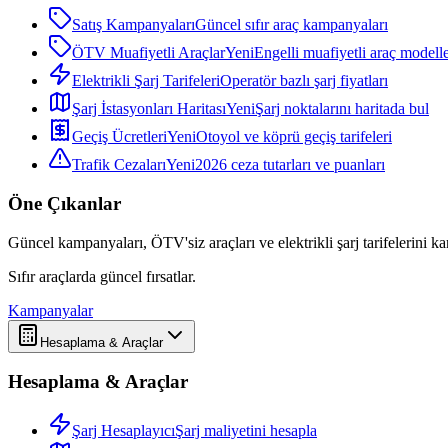
Satış Kampanyaları
Güncel sıfır araç kampanyaları
ÖTV Muafiyetli Araçlar
Yeni
Engelli muafiyetli araç modelle
Elektrikli Şarj Tarifeleri
Operatör bazlı şarj fiyatları
Şarj İstasyonları Haritası
Yeni
Şarj noktalarını haritada bul
Geçiş Ücretleri
Yeni
Otoyol ve köprü geçiş tarifeleri
Trafik Cezaları
Yeni
2026 ceza tutarları ve puanları
Öne Çıkanlar
Güncel kampanyaları, ÖTV'siz araçları ve elektrikli şarj tarifelerini karş
Sıfır araçlarda güncel fırsatlar.
Kampanyalar
Hesaplama & Araçlar
Hesaplama & Araçlar
Şarj Hesaplayıcı
Şarj maliyetini hesapla