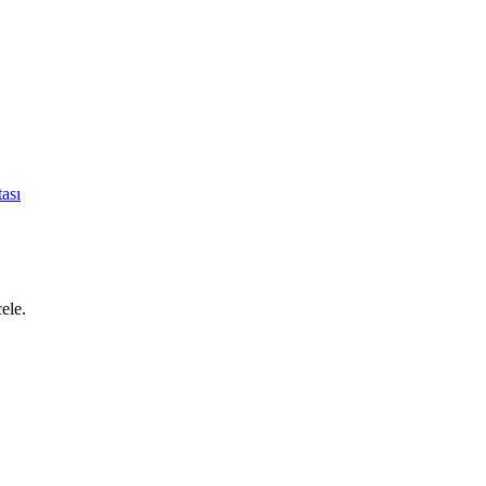
ası
cele.