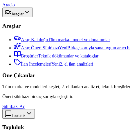
Araclo
Araçlar
Araçlar
Araç Kataloğu
Tüm marka, model ve donanımlar
Araç Öneri Sihirbazı
Yeni
Birkaç soruyla sana uygun aracı b
Broşürler
Teknik dökümanlar ve kataloglar
İlan İncelemeleri
Yeni
2. el ilan analizleri
Öne Çıkanlar
Tüm marka ve modelleri keşfet, 2. el ilanları analiz et, teknik broşürler
Öneri sihirbazı birkaç soruyla eşleştirir.
Sihirbazı Aç
Topluluk
Topluluk