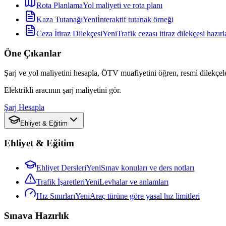
Rota Planlama
Yol maliyeti ve rota planı
Kaza Tutanağı
Yeni
İnteraktif tutanak örneği
Ceza İtiraz Dilekçesi
Yeni
Trafik cezası itiraz dilekçesi hazırl
Öne Çıkanlar
Şarj ve yol maliyetini hesapla, ÖTV muafiyetini öğren, resmi dilekçele
Elektrikli aracının şarj maliyetini gör.
Şarj Hesapla
Ehliyet & Eğitim
Ehliyet & Eğitim
Ehliyet Dersleri
Yeni
Sınav konuları ve ders notları
Trafik İşaretleri
Yeni
Levhalar ve anlamları
Hız Sınırları
Yeni
Araç türüne göre yasal hız limitleri
Sınava Hazırlık