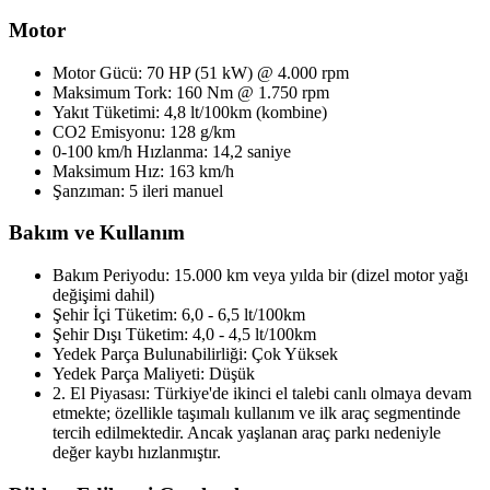
Motor
Motor Gücü: 70 HP (51 kW) @ 4.000 rpm
Maksimum Tork: 160 Nm @ 1.750 rpm
Yakıt Tüketimi: 4,8 lt/100km (kombine)
CO2 Emisyonu: 128 g/km
0-100 km/h Hızlanma: 14,2 saniye
Maksimum Hız: 163 km/h
Şanzıman: 5 ileri manuel
Bakım ve Kullanım
Bakım Periyodu: 15.000 km veya yılda bir (dizel motor yağı
değişimi dahil)
Şehir İçi Tüketim: 6,0 - 6,5 lt/100km
Şehir Dışı Tüketim: 4,0 - 4,5 lt/100km
Yedek Parça Bulunabilirliği: Çok Yüksek
Yedek Parça Maliyeti: Düşük
2. El Piyasası: Türkiye'de ikinci el talebi canlı olmaya devam
etmekte; özellikle taşımalı kullanım ve ilk araç segmentinde
tercih edilmektedir. Ancak yaşlanan araç parkı nedeniyle
değer kaybı hızlanmıştır.