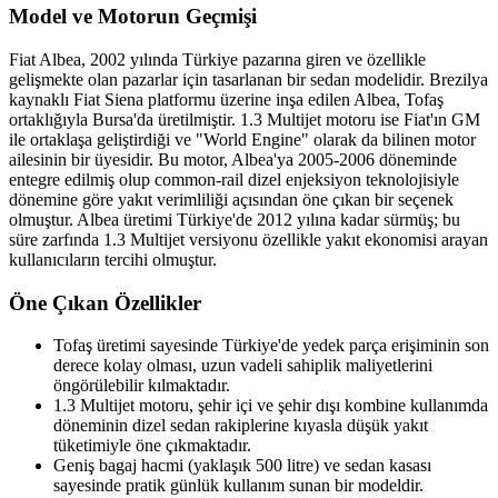
Model ve Motorun Geçmişi
Fiat Albea, 2002 yılında Türkiye pazarına giren ve özellikle
gelişmekte olan pazarlar için tasarlanan bir sedan modelidir. Brezilya
kaynaklı Fiat Siena platformu üzerine inşa edilen Albea, Tofaş
ortaklığıyla Bursa'da üretilmiştir. 1.3 Multijet motoru ise Fiat'ın GM
ile ortaklaşa geliştirdiği ve "World Engine" olarak da bilinen motor
ailesinin bir üyesidir. Bu motor, Albea'ya 2005-2006 döneminde
entegre edilmiş olup common-rail dizel enjeksiyon teknolojisiyle
dönemine göre yakıt verimliliği açısından öne çıkan bir seçenek
olmuştur. Albea üretimi Türkiye'de 2012 yılına kadar sürmüş; bu
süre zarfında 1.3 Multijet versiyonu özellikle yakıt ekonomisi arayan
kullanıcıların tercihi olmuştur.
Öne Çıkan Özellikler
Tofaş üretimi sayesinde Türkiye'de yedek parça erişiminin son
derece kolay olması, uzun vadeli sahiplik maliyetlerini
öngörülebilir kılmaktadır.
1.3 Multijet motoru, şehir içi ve şehir dışı kombine kullanımda
döneminin dizel sedan rakiplerine kıyasla düşük yakıt
tüketimiyle öne çıkmaktadır.
Geniş bagaj hacmi (yaklaşık 500 litre) ve sedan kasası
sayesinde pratik günlük kullanım sunan bir modeldir.