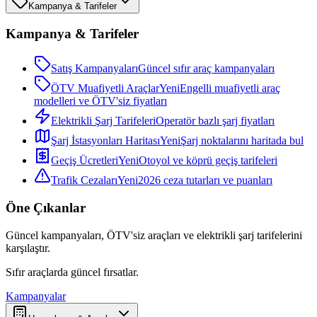
Kampanya & Tarifeler
Kampanya & Tarifeler
Satış Kampanyaları
Güncel sıfır araç kampanyaları
ÖTV Muafiyetli Araçlar
Yeni
Engelli muafiyetli araç
modelleri ve ÖTV'siz fiyatları
Elektrikli Şarj Tarifeleri
Operatör bazlı şarj fiyatları
Şarj İstasyonları Haritası
Yeni
Şarj noktalarını haritada bul
Geçiş Ücretleri
Yeni
Otoyol ve köprü geçiş tarifeleri
Trafik Cezaları
Yeni
2026 ceza tutarları ve puanları
Öne Çıkanlar
Güncel kampanyaları, ÖTV'siz araçları ve elektrikli şarj tarifelerini
karşılaştır.
Sıfır araçlarda güncel fırsatlar.
Kampanyalar