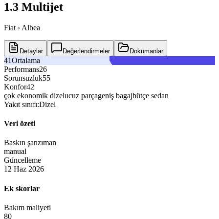
1.3 Multijet
Fiat › Albea
Detaylar
Değerlendirmeler
Dokümanlar
Ortalama
Performans
Sorunsuzluk
Konfor
çok ekonomik dizel
ucuz parça
geniş bagaj
bütçe sedan
Yakıt sınıfı:
Dizel
Veri özeti
Baskın şanzıman
manual
Güncelleme
12 Haz 2026
Ek skorlar
Bakım maliyeti