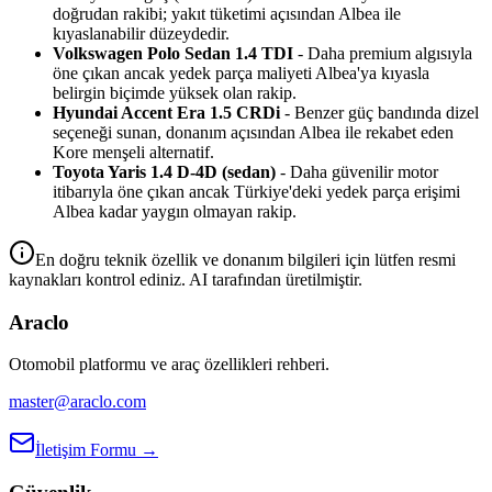
doğrudan rakibi; yakıt tüketimi açısından Albea ile
kıyaslanabilir düzeydedir.
Volkswagen Polo Sedan 1.4 TDI
- Daha premium algısıyla
öne çıkan ancak yedek parça maliyeti Albea'ya kıyasla
belirgin biçimde yüksek olan rakip.
Hyundai Accent Era 1.5 CRDi
- Benzer güç bandında dizel
seçeneği sunan, donanım açısından Albea ile rekabet eden
Kore menşeli alternatif.
Toyota Yaris 1.4 D-4D (sedan)
- Daha güvenilir motor
itibarıyla öne çıkan ancak Türkiye'deki yedek parça erişimi
Albea kadar yaygın olmayan rakip.
En doğru teknik özellik ve donanım bilgileri için lütfen resmi
kaynakları kontrol ediniz. AI tarafından üretilmiştir.
Araclo
Otomobil platformu ve araç özellikleri rehberi.
master@araclo.com
İletişim Formu →