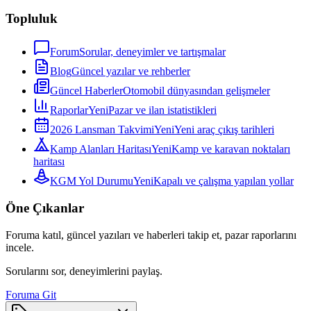
Topluluk
Forum
Sorular, deneyimler ve tartışmalar
Blog
Güncel yazılar ve rehberler
Güncel Haberler
Otomobil dünyasından gelişmeler
Raporlar
Yeni
Pazar ve ilan istatistikleri
2026 Lansman Takvimi
Yeni
Yeni araç çıkış tarihleri
Kamp Alanları Haritası
Yeni
Kamp ve karavan noktaları
haritası
KGM Yol Durumu
Yeni
Kapalı ve çalışma yapılan yollar
Öne Çıkanlar
Foruma katıl, güncel yazıları ve haberleri takip et, pazar raporlarını
incele.
Sorularını sor, deneyimlerini paylaş.
Foruma Git