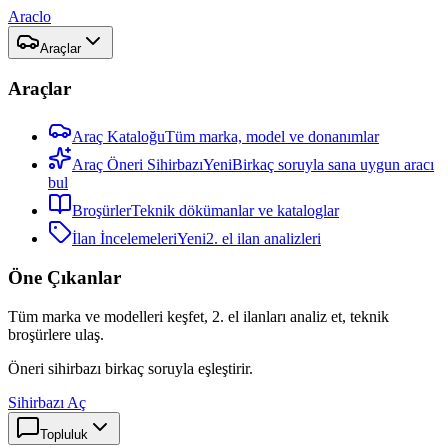
Araclo
Araçlar
Araçlar
Araç Kataloğu
Tüm marka, model ve donanımlar
Araç Öneri Sihirbazı
Yeni
Birkaç soruyla sana uygun aracı
bul
Broşürler
Teknik dökümanlar ve kataloglar
İlan İncelemeleri
Yeni
2. el ilan analizleri
Öne Çıkanlar
Tüm marka ve modelleri keşfet, 2. el ilanları analiz et, teknik
broşürlere ulaş.
Öneri sihirbazı birkaç soruyla eşleştirir.
Sihirbazı Aç
Topluluk