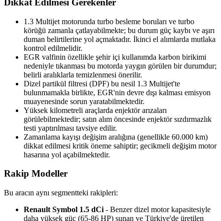
Dikkat Edilmesi Gerekenler
1.3 Multijet motorunda turbo besleme boruları ve turbo
körüğü zamanla çatlayabilmekte; bu durum güç kaybı ve aşırı
duman belirtilerine yol açmaktadır. İkinci el alımlarda mutlaka
kontrol edilmelidir.
EGR valfinin özellikle şehir içi kullanımda karbon birikimi
nedeniyle tıkanması bu motorda yaygın görülen bir durumdur;
belirli aralıklarla temizlenmesi önerilir.
Dizel partikül filtresi (DPF) bu nesil 1.3 Multijet'te
bulunmamakla birlikte, EGR'nin devre dışı kalması emisyon
muayenesinde sorun yaratabilmektedir.
Yüksek kilometreli araçlarda enjektör arızaları
görülebilmektedir; satın alım öncesinde enjektör sızdırmazlık
testi yaptırılması tavsiye edilir.
Zamanlama kayışı değişim aralığına (genellikle 60.000 km)
dikkat edilmesi kritik öneme sahiptir; gecikmeli değişim motor
hasarına yol açabilmektedir.
Rakip Modeller
Bu aracın aynı segmentteki rakipleri:
Renault Symbol 1.5 dCi
- Benzer dizel motor kapasitesiyle
daha yüksek güç (65-86 HP) sunan ve Türkiye'de üretilen