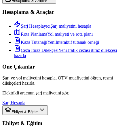
Hesaplama & Araçlar
Hesaplama & Araçlar
Şarj Hesaplayıcı
Şarj maliyetini hesapla
Rota Planlama
Yol maliyeti ve rota planı
Kaza Tutanağı
Yeni
İnteraktif tutanak örneği
Ceza İtiraz Dilekçesi
Yeni
Trafik cezası itiraz dilekçesi
hazırla
Öne Çıkanlar
Şarj ve yol maliyetini hesapla, ÖTV muafiyetini öğren, resmi
dilekçeleri hazırla.
Elektrikli aracının şarj maliyetini gör.
Şarj Hesapla
Ehliyet & Eğitim
Ehliyet & Eğitim