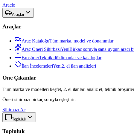
Araclo
Araçlar
Araçlar
Araç Kataloğu
Tüm marka, model ve donanımlar
Araç Öneri Sihirbazı
Yeni
Birkaç soruyla sana uygun aracı b
Broşürler
Teknik dökümanlar ve kataloglar
İlan İncelemeleri
Yeni
2. el ilan analizleri
Öne Çıkanlar
Tüm marka ve modelleri keşfet, 2. el ilanları analiz et, teknik broşürler
Öneri sihirbazı birkaç soruyla eşleştirir.
Sihirbazı Aç
Topluluk
Topluluk