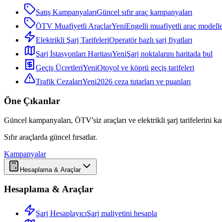
Satış Kampanyaları
Güncel sıfır araç kampanyaları
ÖTV Muafiyetli Araçlar
Yeni
Engelli muafiyetli araç modelle
Elektrikli Şarj Tarifeleri
Operatör bazlı şarj fiyatları
Şarj İstasyonları Haritası
Yeni
Şarj noktalarını haritada bul
Geçiş Ücretleri
Yeni
Otoyol ve köprü geçiş tarifeleri
Trafik Cezaları
Yeni
2026 ceza tutarları ve puanları
Öne Çıkanlar
Güncel kampanyaları, ÖTV'siz araçları ve elektrikli şarj tarifelerini karş
Sıfır araçlarda güncel fırsatlar.
Kampanyalar
Hesaplama & Araçlar
Hesaplama & Araçlar
Şarj Hesaplayıcı
Şarj maliyetini hesapla