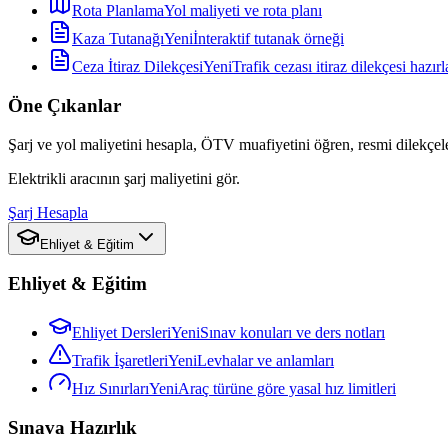
Rota Planlama
Yol maliyeti ve rota planı
Kaza Tutanağı
Yeni
İnteraktif tutanak örneği
Ceza İtiraz Dilekçesi
Yeni
Trafik cezası itiraz dilekçesi hazırl
Öne Çıkanlar
Şarj ve yol maliyetini hesapla, ÖTV muafiyetini öğren, resmi dilekçele
Elektrikli aracının şarj maliyetini gör.
Şarj Hesapla
Ehliyet & Eğitim
Ehliyet & Eğitim
Ehliyet Dersleri
Yeni
Sınav konuları ve ders notları
Trafik İşaretleri
Yeni
Levhalar ve anlamları
Hız Sınırları
Yeni
Araç türüne göre yasal hız limitleri
Sınava Hazırlık