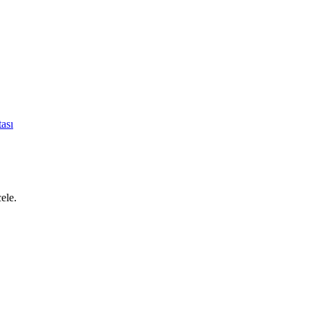
ası
cele.