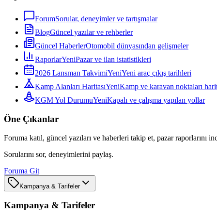
Forum
Sorular, deneyimler ve tartışmalar
Blog
Güncel yazılar ve rehberler
Güncel Haberler
Otomobil dünyasından gelişmeler
Raporlar
Yeni
Pazar ve ilan istatistikleri
2026 Lansman Takvimi
Yeni
Yeni araç çıkış tarihleri
Kamp Alanları Haritası
Yeni
Kamp ve karavan noktaları harit
KGM Yol Durumu
Yeni
Kapalı ve çalışma yapılan yollar
Öne Çıkanlar
Foruma katıl, güncel yazıları ve haberleri takip et, pazar raporlarını in
Sorularını sor, deneyimlerini paylaş.
Foruma Git
Kampanya & Tarifeler
Kampanya & Tarifeler