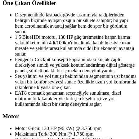
Öne Çıkan Özellikler
D segmentinde fastback gövde tasarımıyla rakiplerinden
belirgin biçimde ayrışan özgün bir silüete sahiptir; bu yapı
hem aerodinamik avantaj sağlar hem de spor bir görünüm
sunar.
1.5 BlueHDi motoru, 130 HP güç üretmesine karşın karma
yakıt tüketiminin 4 lt/100km'nin altında kalabilmesiyle uzun
mesafe ve şehirlerarası kullanımda ciddi bir ekonomi avantajı
sunar.
Peugeot i-Cockpit konsepti kapsamındaki küçük çaplı
direksiyon simidi ve yüksek konumlandırılmış dijital gösterge
paneli, sürücü odaklı bir iç mekan deneyimi yaratır.
Ses yalıtımı ve yol tutuşu bakımından segmentinin üst bandına
yakın bir konfor seviyesi sunar; özellikle uzun yol konforunda
rakiplerine kıyasla öne çıkar.
EAT8 otomatik şanzıman seçeneğiyle sunulması, dizel
motorun tork karakteriyle birleşerek şehir içi ve yol
kullanımında akıcı bir sürüş deneyimi sağlar.
Motor
Motor Gücü: 130 HP (96 kW) @ 3.750 rpm
Maksimum Tork: 300 Nm @ 1.750 rpm