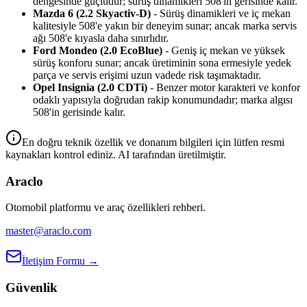
dengesinde güçlüdür; sürüş dinamikleri 508'in gerisinde kalır.
Mazda 6 (2.2 Skyactiv-D)
- Sürüş dinamikleri ve iç mekan
kalitesiyle 508'e yakın bir deneyim sunar; ancak marka servis
ağı 508'e kıyasla daha sınırlıdır.
Ford Mondeo (2.0 EcoBlue)
- Geniş iç mekan ve yüksek
sürüş konforu sunar; ancak üretiminin sona ermesiyle yedek
parça ve servis erişimi uzun vadede risk taşımaktadır.
Opel Insignia (2.0 CDTi)
- Benzer motor karakteri ve konfor
odaklı yapısıyla doğrudan rakip konumundadır; marka algısı
508'in gerisinde kalır.
En doğru teknik özellik ve donanım bilgileri için lütfen resmi
kaynakları kontrol ediniz. AI tarafından üretilmiştir.
Araclo
Otomobil platformu ve araç özellikleri rehberi.
master@araclo.com
İletişim Formu →
Güvenlik