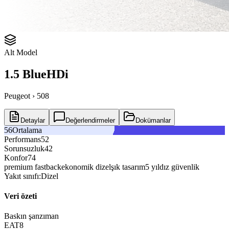
Alt Model
1.5 BlueHDi
Peugeot › 508
Detaylar
Değerlendirmeler
Dokümanlar
Ortalama
Performans
Sorunsuzluk
Konfor
premium fastback
ekonomik dizel
şık tasarım
5 yıldız güvenlik
Yakıt sınıfı:
Dizel
Veri özeti
Baskın şanzıman
EAT8