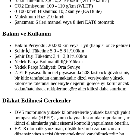
Yakıt Tüketimi: 3,8 - 4,2 lt/100km (WLTP karma)
CO2 Emisyonu: 100 - 110 g/km (WLTP)
0-100 km/h Hızlanma: 10,2 saniye (EAT8 ile)
Maksimum Hız: 210 km/h
Şanzıman: 6 ileri manuel veya 8 ileri EAT8 otomatik
Bakım ve Kullanım
Bakım Periyodu: 20.000 km veya 1 yıl (hangisi önce gelirse)
Şehir İçi Tüketim: 5,0 - 5,8 lt/100km
Şehir Dışı Tüketim: 3,4 - 3,8 lt/100km
Yedek Parça Bulunabilirliği: Yüksek
Yedek Parça Maliyeti: Orta Seviye
2. El Piyasası: İkinci el piyasasında 508 fastback gövdesi niş
bir kitle tarafından aranmaktadır; dizel versiyonlar yüksek
kilometre toleransı nedeniyle değerini görece iyi korur ancak
sedan/hatchback rakiplerine göre alıcı kitlesi daha sınırlıdır.
Dikkat Edilmesi Gerekenler
DV5 motorunda yüksek kilometrelerde yüksek basınçlı yakıt
pompasında (HPFP) aşınma kaynaklı sorunlar raporlanmıştır;
ikinci el alımlarda yakıt sistemi kontrolü yaptırılması önerilir.
EAT8 otomatik şanzıman, düşük hızlarda zaman zaman
düzensiz vites geçişi (titreme/takılma) yapabilmektedir; bu