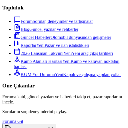
Topluluk
Forum
Sorular, deneyimler ve tartışmalar
Blog
Güncel yazılar ve rehberler
Güncel Haberler
Otomobil dünyasından gelişmeler
Raporlar
Yeni
Pazar ve ilan istatistikleri
2026 Lansman Takvimi
Yeni
Yeni araç çıkış tarihleri
Kamp Alanları Haritası
Yeni
Kamp ve karavan noktaları
haritası
KGM Yol Durumu
Yeni
Kapalı ve çalışma yapılan yollar
Öne Çıkanlar
Foruma katıl, güncel yazıları ve haberleri takip et, pazar raporlarını
incele.
Sorularını sor, deneyimlerini paylaş.
Foruma Git