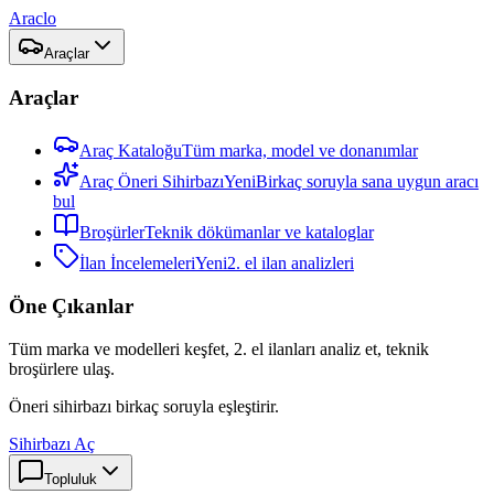
Araclo
Araçlar
Araçlar
Araç Kataloğu
Tüm marka, model ve donanımlar
Araç Öneri Sihirbazı
Yeni
Birkaç soruyla sana uygun aracı
bul
Broşürler
Teknik dökümanlar ve kataloglar
İlan İncelemeleri
Yeni
2. el ilan analizleri
Öne Çıkanlar
Tüm marka ve modelleri keşfet, 2. el ilanları analiz et, teknik
broşürlere ulaş.
Öneri sihirbazı birkaç soruyla eşleştirir.
Sihirbazı Aç
Topluluk