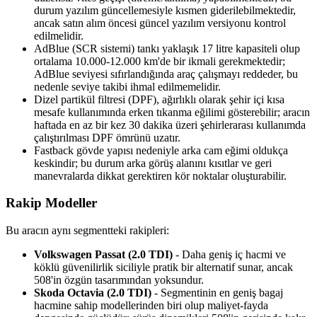
durum yazılım güncellemesiyle kısmen giderilebilmektedir,
ancak satın alım öncesi güncel yazılım versiyonu kontrol
edilmelidir.
AdBlue (SCR sistemi) tankı yaklaşık 17 litre kapasiteli olup
ortalama 10.000-12.000 km'de bir ikmali gerekmektedir;
AdBlue seviyesi sıfırlandığında araç çalışmayı reddeder, bu
nedenle seviye takibi ihmal edilmemelidir.
Dizel partikül filtresi (DPF), ağırlıklı olarak şehir içi kısa
mesafe kullanımında erken tıkanma eğilimi gösterebilir; aracın
haftada en az bir kez 30 dakika üzeri şehirlerarası kullanımda
çalıştırılması DPF ömrünü uzatır.
Fastback gövde yapısı nedeniyle arka cam eğimi oldukça
keskindir; bu durum arka görüş alanını kısıtlar ve geri
manevralarda dikkat gerektiren kör noktalar oluşturabilir.
Rakip Modeller
Bu aracın aynı segmentteki rakipleri:
Volkswagen Passat (2.0 TDI)
- Daha geniş iç hacmi ve
köklü güvenilirlik siciliyle pratik bir alternatif sunar, ancak
508'in özgün tasarımından yoksundur.
Skoda Octavia (2.0 TDI)
- Segmentinin en geniş bagaj
hacmine sahip modellerinden biri olup maliyet-fayda