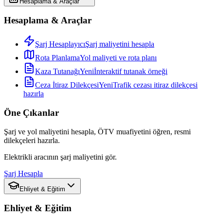
Hesaplama & Araçlar
Hesaplama & Araçlar
Şarj Hesaplayıcı
Şarj maliyetini hesapla
Rota Planlama
Yol maliyeti ve rota planı
Kaza Tutanağı
Yeni
İnteraktif tutanak örneği
Ceza İtiraz Dilekçesi
Yeni
Trafik cezası itiraz dilekçesi
hazırla
Öne Çıkanlar
Şarj ve yol maliyetini hesapla, ÖTV muafiyetini öğren, resmi
dilekçeleri hazırla.
Elektrikli aracının şarj maliyetini gör.
Şarj Hesapla
Ehliyet & Eğitim
Ehliyet & Eğitim