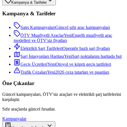
Kampanya & Tarifeler
Kampanya & Tarifeler
Satış Kampanyaları
Güncel sıfır araç kampanyaları
ÖTV Muafiyetli Araçlar
Yeni
Engelli muafiyetli araç
modelleri ve ÖTV'siz fiyatları
Elektrikli Şarj Tarifeleri
Operatör bazlı şarj fiyatları
Şarj İstasyonları Haritası
Yeni
Şarj noktalarını haritada bul
Geçiş Ücretleri
Yeni
Otoyol ve köprü geçiş tarifeleri
Trafik Cezaları
Yeni
2026 ceza tutarları ve puanları
Öne Çıkanlar
Güncel kampanyaları, ÖTV'siz araçları ve elektrikli şarj tarifelerini
karşılaştır.
Sıfır araçlarda güncel fırsatlar.
Kampanyalar