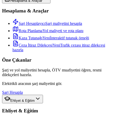
Hesaplama & Araçlar
Hesaplama & Araçlar
Şarj Hesaplayıcı
Şarj maliyetini hesapla
Rota Planlama
Yol maliyeti ve rota planı
Kaza Tutanağı
Yeni
İnteraktif tutanak örneği
Ceza İtiraz Dilekçesi
Yeni
Trafik cezası itiraz dilekçesi
hazırla
Öne Çıkanlar
Şarj ve yol maliyetini hesapla, ÖTV muafiyetini öğren, resmi
dilekçeleri hazırla.
Elektrikli aracının şarj maliyetini gör.
Şarj Hesapla
Ehliyet & Eğitim
Ehliyet & Eğitim