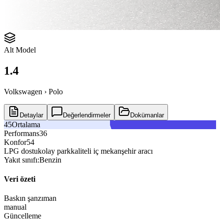
Alt Model
1.4
Volkswagen › Polo
Detaylar
Değerlendirmeler
Dokümanlar
Ortalama
Performans
Konfor
LPG dostu
kolay park
kaliteli iç mekan
şehir aracı
Yakıt sınıfı:
Benzin
Veri özeti
Baskın şanzıman
manual
Güncelleme