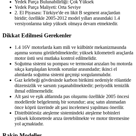
Yedek Parça Bulunabilirliği: Çok Yüksek
Yedek Parça Maliyeti: Orta Seviye
2. El Piyasası: Türkiye'de en likit B segment araçlardan
biridir; özellikle 2005-2012 model yılları arasındaki 1.4
versiyonlarına talep yüksek olmaya devam etmektedir.
Dikkat Edilmesi Gerekenler
1.4 16V motorlarda kam mili ve külbütör mekanizmasında
aşınma sorunu görülebilmektedir; yüksek kilometreli araçlarda
motor üstü sesi mutlaka kontrol edilmelidir.
Soğutma sistemi su pompası ve termostat arızaları bu motorda
sıkça karşılaşılan kronik sorunlar arasındadır; ikinci el
alımlarda soğutma sistemi geçmişi sorgulanmalıdır.
Gaz kelebeği gövdesinde karbon birikimi nedeniyle rölantide
düzensizlik ve sarsıntı yaşanabilmektedir; periyodik temizlik
ihmal edilmemelidir.
Alt şasi ve eşik altlarında pas oluşumu özellikle 2005 öncesi
modellerde belgelenmiş bir sorundur; araç satın alınmadan
önce köprü üzerinde alt şasi incelemesi yapılması önerilir.
Distribütörsüz ateşleme sistemindeki ateşleme bobinleri
yüksek kilometrede arıza üretebilmekte ve motor titremesine
yol açmaktadır.
Rakip Modeller