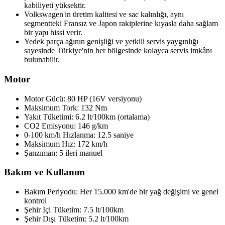
kabiliyeti yüksektir.
Volkswagen'in üretim kalitesi ve sac kalınlığı, aynı
segmentteki Fransız ve Japon rakiplerine kıyasla daha sağlam
bir yapı hissi verir.
Yedek parça ağının genişliği ve yetkili servis yaygınlığı
sayesinde Türkiye'nin her bölgesinde kolayca servis imkânı
bulunabilir.
Motor
Motor Gücü: 80 HP (16V versiyonu)
Maksimum Tork: 132 Nm
Yakıt Tüketimi: 6.2 lt/100km (ortalama)
CO2 Emisyonu: 146 g/km
0-100 km/h Hızlanma: 12.5 saniye
Maksimum Hız: 172 km/h
Şanzıman: 5 ileri manuel
Bakım ve Kullanım
Bakım Periyodu: Her 15.000 km'de bir yağ değişimi ve genel
kontrol
Şehir İçi Tüketim: 7.5 lt/100km
Şehir Dışı Tüketim: 5.2 lt/100km