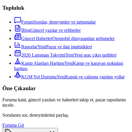
Topluluk
Forum
Sorular, deneyimler ve tartışmalar
Blog
Güncel yazılar ve rehberler
Güncel Haberler
Otomobil dünyasından gelişmeler
Raporlar
Yeni
Pazar ve ilan istatistikleri
2026 Lansman Takvimi
Yeni
Yeni araç çıkış tarihleri
Kamp Alanları Haritası
Yeni
Kamp ve karavan noktaları
haritası
KGM Yol Durumu
Yeni
Kapalı ve çalışma yapılan yollar
Öne Çıkanlar
Foruma katıl, güncel yazıları ve haberleri takip et, pazar raporlarını
incele.
Sorularını sor, deneyimlerini paylaş.
Foruma Git