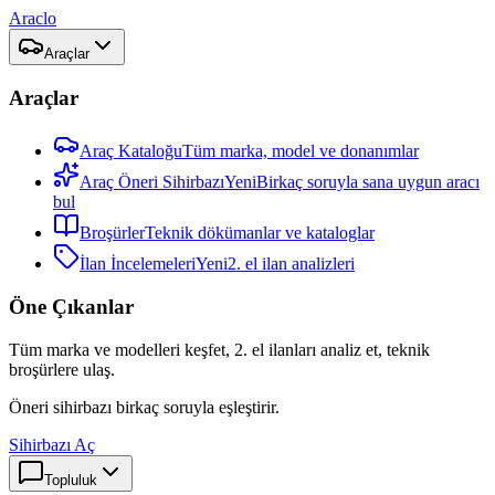
Araclo
Araçlar
Araçlar
Araç Kataloğu
Tüm marka, model ve donanımlar
Araç Öneri Sihirbazı
Yeni
Birkaç soruyla sana uygun aracı
bul
Broşürler
Teknik dökümanlar ve kataloglar
İlan İncelemeleri
Yeni
2. el ilan analizleri
Öne Çıkanlar
Tüm marka ve modelleri keşfet, 2. el ilanları analiz et, teknik
broşürlere ulaş.
Öneri sihirbazı birkaç soruyla eşleştirir.
Sihirbazı Aç
Topluluk