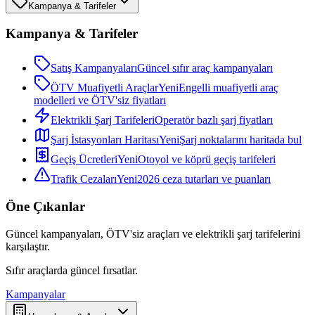
Kampanya & Tarifeler
Kampanya & Tarifeler
Satış Kampanyaları
Güncel sıfır araç kampanyaları
ÖTV Muafiyetli Araçlar
Yeni
Engelli muafiyetli araç
modelleri ve ÖTV'siz fiyatları
Elektrikli Şarj Tarifeleri
Operatör bazlı şarj fiyatları
Şarj İstasyonları Haritası
Yeni
Şarj noktalarını haritada bul
Geçiş Ücretleri
Yeni
Otoyol ve köprü geçiş tarifeleri
Trafik Cezaları
Yeni
2026 ceza tutarları ve puanları
Öne Çıkanlar
Güncel kampanyaları, ÖTV'siz araçları ve elektrikli şarj tarifelerini
karşılaştır.
Sıfır araçlarda güncel fırsatlar.
Kampanyalar