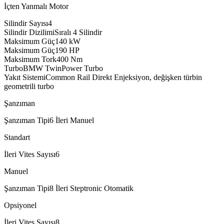
İçten Yanmalı Motor
Silindir Sayısı
4
Silindir Dizilimi
Sıralı 4 Silindir
Maksimum Güç
140
kW
Maksimum Güç
190
HP
Maksimum Tork
400
Nm
Turbo
BMW TwinPower Turbo
Yakıt Sistemi
Common Rail Direkt Enjeksiyon, değişken türbin
geometrili turbo
Şanzıman
Şanzıman Tipi
6 İleri Manuel
Standart
İleri Vites Sayısı
6
Manuel
Şanzıman Tipi
8 İleri Steptronic Otomatik
Opsiyonel
İleri Vites Sayısı
8