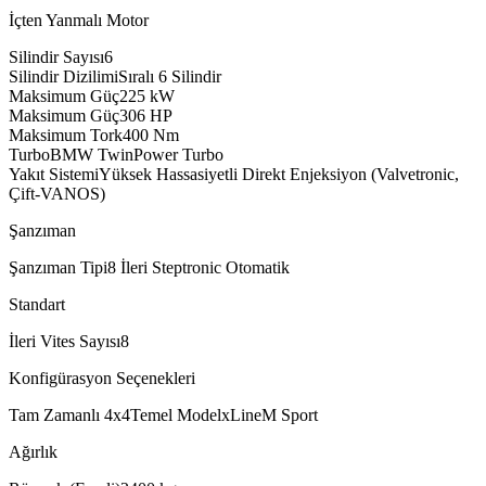
İçten Yanmalı Motor
Silindir Sayısı
6
Silindir Dizilimi
Sıralı 6 Silindir
Maksimum Güç
225
kW
Maksimum Güç
306
HP
Maksimum Tork
400
Nm
Turbo
BMW TwinPower Turbo
Yakıt Sistemi
Yüksek Hassasiyetli Direkt Enjeksiyon (Valvetronic,
Çift-VANOS)
Şanzıman
Şanzıman Tipi
8 İleri Steptronic Otomatik
Standart
İleri Vites Sayısı
8
Konfigürasyon Seçenekleri
Tam Zamanlı 4x4
Temel Model
xLine
M Sport
Ağırlık