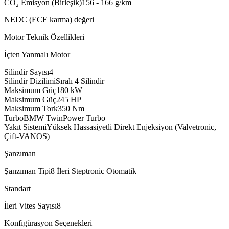
CO₂ Emisyon (Birleşik)
156 - 166
g/km
NEDC (ECE karma) değeri
Motor Teknik Özellikleri
İçten Yanmalı Motor
Silindir Sayısı
4
Silindir Dizilimi
Sıralı 4 Silindir
Maksimum Güç
180
kW
Maksimum Güç
245
HP
Maksimum Tork
350
Nm
Turbo
BMW TwinPower Turbo
Yakıt Sistemi
Yüksek Hassasiyetli Direkt Enjeksiyon (Valvetronic,
Çift-VANOS)
Şanzıman
Şanzıman Tipi
8 İleri Steptronic Otomatik
Standart
İleri Vites Sayısı
8
Konfigürasyon Seçenekleri