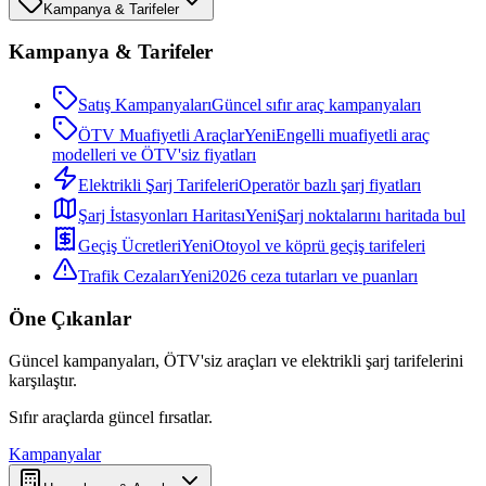
Kampanya & Tarifeler
Kampanya & Tarifeler
Satış Kampanyaları
Güncel sıfır araç kampanyaları
ÖTV Muafiyetli Araçlar
Yeni
Engelli muafiyetli araç
modelleri ve ÖTV'siz fiyatları
Elektrikli Şarj Tarifeleri
Operatör bazlı şarj fiyatları
Şarj İstasyonları Haritası
Yeni
Şarj noktalarını haritada bul
Geçiş Ücretleri
Yeni
Otoyol ve köprü geçiş tarifeleri
Trafik Cezaları
Yeni
2026 ceza tutarları ve puanları
Öne Çıkanlar
Güncel kampanyaları, ÖTV'siz araçları ve elektrikli şarj tarifelerini
karşılaştır.
Sıfır araçlarda güncel fırsatlar.
Kampanyalar