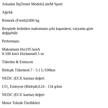
Arkadan İtiş
Temel Model
xLine
M Sport
Ağırlık
Römork (Frenli)
2400
kg
Broşürde belirtilen maksimum çeki kapasitesi; varyanta göre
değişebilir
Performans
Maksimum Hız
195
km/h
0-100 km/s Hızlanma
9.5
sn
Tüketim & Emisyon
Birleşik Tüketim
4.7 - 5.1
L/100km
NEDC (ECE karma) değeri
CO₂ Emisyon (Birleşik)
124 - 134
g/km
NEDC (ECE karma) değeri
Motor Teknik Özellikleri