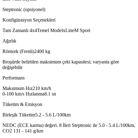
Steptronic (opsiyonel)
Konfigürasyon Seçenekleri
Tam Zamanlı 4x4
Temel Model
xLine
M Sport
Ağırlık
Römork (Frenli)
2400
kg
Broşürde belirtilen maksimum çeki kapasitesi; varyanta göre
değişebilir
Performans
Maksimum Hız
210
km/h
0-100 km/s Hızlanma
8.1
sn
Tüketim & Emisyon
Birleşik Tüketim
5.2 - 5.6
L/100km
NEDC (ECE karma) değeri. 8 İleri Steptronic ile 5.0 - 5.4 L/100km,
CO2 131 - 141 g/km