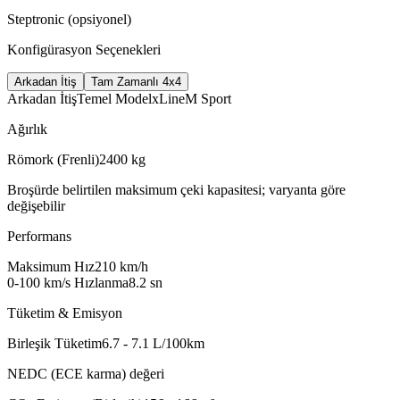
Steptronic (opsiyonel)
Konfigürasyon Seçenekleri
Arkadan İtiş
Tam Zamanlı 4x4
Arkadan İtiş
Temel Model
xLine
M Sport
Ağırlık
Römork (Frenli)
2400
kg
Broşürde belirtilen maksimum çeki kapasitesi; varyanta göre
değişebilir
Performans
Maksimum Hız
210
km/h
0-100 km/s Hızlanma
8.2
sn
Tüketim & Emisyon
Birleşik Tüketim
6.7 - 7.1
L/100km
NEDC (ECE karma) değeri