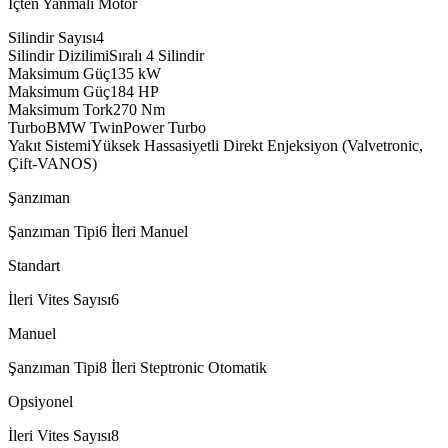
İçten Yanmalı Motor
Silindir Sayısı
4
Silindir Dizilimi
Sıralı 4 Silindir
Maksimum Güç
135
kW
Maksimum Güç
184
HP
Maksimum Tork
270
Nm
Turbo
BMW TwinPower Turbo
Yakıt Sistemi
Yüksek Hassasiyetli Direkt Enjeksiyon (Valvetronic,
Çift-VANOS)
Şanzıman
Şanzıman Tipi
6 İleri Manuel
Standart
İleri Vites Sayısı
6
Manuel
Şanzıman Tipi
8 İleri Steptronic Otomatik
Opsiyonel
İleri Vites Sayısı
8