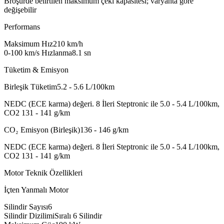
Broşürde belirtilen maksimum çeki kapasitesi; varyanta göre
değişebilir
Performans
Maksimum Hız
210
km/h
0-100 km/s Hızlanma
8.1
sn
Tüketim & Emisyon
Birleşik Tüketim
5.2 - 5.6
L/100km
NEDC (ECE karma) değeri. 8 İleri Steptronic ile 5.0 - 5.4 L/100km,
CO2 131 - 141 g/km
CO₂ Emisyon (Birleşik)
136 - 146
g/km
NEDC (ECE karma) değeri. 8 İleri Steptronic ile 5.0 - 5.4 L/100km,
CO2 131 - 141 g/km
Motor Teknik Özellikleri
İçten Yanmalı Motor
Silindir Sayısı
6
Silindir Dizilimi
Sıralı 6 Silindir