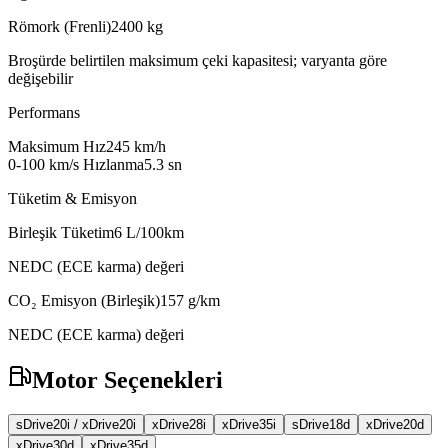
Römork (Frenli)
2400
kg
Broşürde belirtilen maksimum çeki kapasitesi; varyanta göre
değişebilir
Performans
Maksimum Hız
245
km/h
0-100 km/s Hızlanma
5.3
sn
Tüketim & Emisyon
Birleşik Tüketim
6
L/100km
NEDC (ECE karma) değeri
CO₂ Emisyon (Birleşik)
157
g/km
NEDC (ECE karma) değeri
Motor Seçenekleri
sDrive20i / xDrive20i
xDrive28i
xDrive35i
sDrive18d
xDrive20d
xDrive30d
xDrive35d