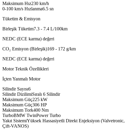
Maksimum Hız
230
km/h
0-100 km/s Hızlanma
6.5
sn
Tüketim & Emisyon
Birleşik Tüketim
7.3 - 7.4
L/100km
NEDC (ECE karma) değeri
CO₂ Emisyon (Birleşik)
169 - 172
g/km
NEDC (ECE karma) değeri
Motor Teknik Özellikleri
İçten Yanmalı Motor
Silindir Sayısı
6
Silindir Dizilimi
Sıralı 6 Silindir
Maksimum Güç
225
kW
Maksimum Güç
306
HP
Maksimum Tork
400
Nm
Turbo
BMW TwinPower Turbo
Yakıt Sistemi
Yüksek Hassasiyetli Direkt Enjeksiyon (Valvetronic,
Çift-VANOS)