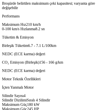
Broşürde belirtilen maksimum çeki kapasitesi; varyanta göre
değişebilir
Performans
Maksimum Hız
210
km/h
0-100 km/s Hızlanma
8.2
sn
Tüketim & Emisyon
Birleşik Tüketim
6.7 - 7.1
L/100km
NEDC (ECE karma) değeri
CO₂ Emisyon (Birleşik)
156 - 166
g/km
NEDC (ECE karma) değeri
Motor Teknik Özellikleri
İçten Yanmalı Motor
Silindir Sayısı
4
Silindir Dizilimi
Sıralı 4 Silindir
Maksimum Güç
180
kW
Maksimum Güç
245
HP