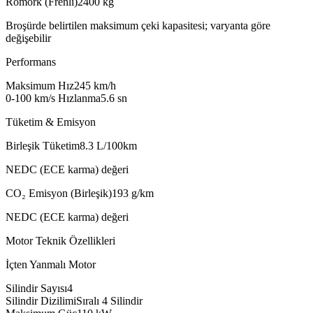
Römork (Frenli)
2400
kg
Broşürde belirtilen maksimum çeki kapasitesi; varyanta göre
değişebilir
Performans
Maksimum Hız
245
km/h
0-100 km/s Hızlanma
5.6
sn
Tüketim & Emisyon
Birleşik Tüketim
8.3
L/100km
NEDC (ECE karma) değeri
CO₂ Emisyon (Birleşik)
193
g/km
NEDC (ECE karma) değeri
Motor Teknik Özellikleri
İçten Yanmalı Motor
Silindir Sayısı
4
Silindir Dizilimi
Sıralı 4 Silindir