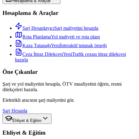
Hesaplama & Araçlar
Hesaplama & Araçlar
Şarj Hesaplayıcı
Şarj maliyetini hesapla
Rota Planlama
Yol maliyeti ve rota planı
Kaza Tutanağı
Yeni
İnteraktif tutanak örneği
Ceza İtiraz Dilekçesi
Yeni
Trafik cezası itiraz dilekçesi
hazırla
Öne Çıkanlar
Şarj ve yol maliyetini hesapla, ÖTV muafiyetini öğren, resmi
dilekçeleri hazırla.
Elektrikli aracının şarj maliyetini gör.
Şarj Hesapla
Ehliyet & Eğitim
Ehliyet & Eğitim