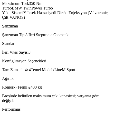
Maksimum Tork
350
Nm
Turbo
BMW TwinPower Turbo
Yakıt Sistemi
Yüksek Hassasiyetli Direkt Enjeksiyon (Valvetronic,
Çift-VANOS)
Şanzıman
Şanzıman Tipi
8 İleri Steptronic Otomatik
Standart
İleri Vites Sayısı
8
Konfigürasyon Seçenekleri
Tam Zamanlı 4x4
Temel Model
xLine
M Sport
Ağırlık
Römork (Frenli)
2400
kg
Broşürde belirtilen maksimum çeki kapasitesi; varyanta göre
değişebilir
Performans