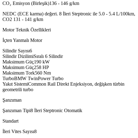
CO₂ Emisyon (Birleşik)
136 - 146
g/km
NEDC (ECE karma) değeri. 8 İleri Steptronic ile 5.0 - 5.4 L/100km,
CO2 131 - 141 g/km
Motor Teknik Özellikleri
İçten Yanmalı Motor
Silindir Sayısı
6
Silindir Dizilimi
Sıralı 6 Silindir
Maksimum Güç
190
kW
Maksimum Güç
258
HP
Maksimum Tork
560
Nm
Turbo
BMW TwinPower Turbo
Yakıt Sistemi
Common Rail Direkt Enjeksiyon, değişken türbin
geometrili turbo
Şanzıman
Şanzıman Tipi
8 İleri Steptronic Otomatik
Standart
İleri Vites Sayısı
8