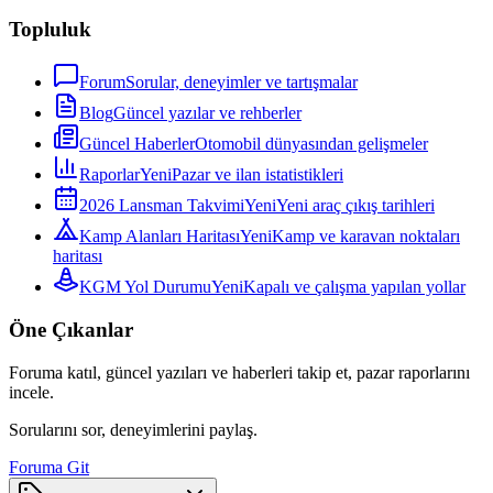
Topluluk
Forum
Sorular, deneyimler ve tartışmalar
Blog
Güncel yazılar ve rehberler
Güncel Haberler
Otomobil dünyasından gelişmeler
Raporlar
Yeni
Pazar ve ilan istatistikleri
2026 Lansman Takvimi
Yeni
Yeni araç çıkış tarihleri
Kamp Alanları Haritası
Yeni
Kamp ve karavan noktaları
haritası
KGM Yol Durumu
Yeni
Kapalı ve çalışma yapılan yollar
Öne Çıkanlar
Foruma katıl, güncel yazıları ve haberleri takip et, pazar raporlarını
incele.
Sorularını sor, deneyimlerini paylaş.
Foruma Git