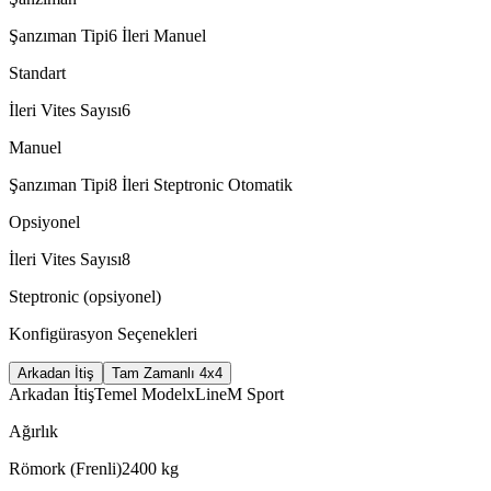
Şanzıman Tipi
6 İleri Manuel
Standart
İleri Vites Sayısı
6
Manuel
Şanzıman Tipi
8 İleri Steptronic Otomatik
Opsiyonel
İleri Vites Sayısı
8
Steptronic (opsiyonel)
Konfigürasyon Seçenekleri
Arkadan İtiş
Tam Zamanlı 4x4
Arkadan İtiş
Temel Model
xLine
M Sport
Ağırlık
Römork (Frenli)
2400
kg