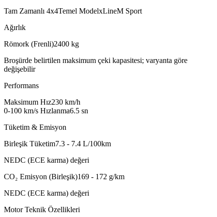
Tam Zamanlı 4x4
Temel Model
xLine
M Sport
Ağırlık
Römork (Frenli)
2400
kg
Broşürde belirtilen maksimum çeki kapasitesi; varyanta göre
değişebilir
Performans
Maksimum Hız
230
km/h
0-100 km/s Hızlanma
6.5
sn
Tüketim & Emisyon
Birleşik Tüketim
7.3 - 7.4
L/100km
NEDC (ECE karma) değeri
CO₂ Emisyon (Birleşik)
169 - 172
g/km
NEDC (ECE karma) değeri
Motor Teknik Özellikleri