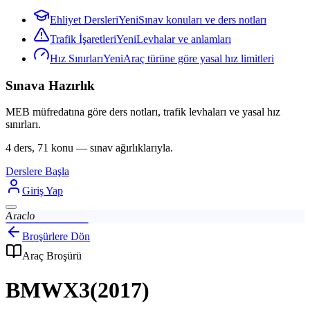
Ehliyet Dersleri
Yeni
Sınav konuları ve ders notları
Trafik İşaretleri
Yeni
Levhalar ve anlamları
Hız Sınırları
Yeni
Araç türüne göre yasal hız limitleri
Sınava Hazırlık
MEB müfredatına göre ders notları, trafik levhaları ve yasal hız
sınırları.
4 ders, 71 konu — sınav ağırlıklarıyla.
Derslere Başla
Giriş Yap
Araclo
Broşürlere Dön
Araç Broşürü
BMW
X3
(
2017
)