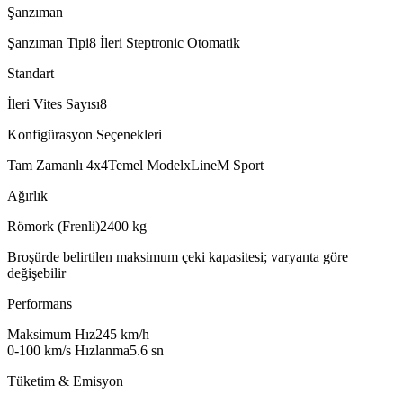
Şanzıman
Şanzıman Tipi
8 İleri Steptronic Otomatik
Standart
İleri Vites Sayısı
8
Konfigürasyon Seçenekleri
Tam Zamanlı 4x4
Temel Model
xLine
M Sport
Ağırlık
Römork (Frenli)
2400
kg
Broşürde belirtilen maksimum çeki kapasitesi; varyanta göre
değişebilir
Performans
Maksimum Hız
245
km/h
0-100 km/s Hızlanma
5.6
sn
Tüketim & Emisyon