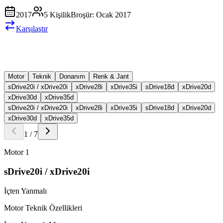
2017
5
Kişilik
Broşür:
Ocak 2017
Karşılaştır
Motor
Teknik
Donanım
Renk & Jant
sDrive20i / xDrive20i
xDrive28i
xDrive35i
sDrive18d
xDrive20d
xDrive30d
xDrive35d
sDrive20i / xDrive20i
xDrive28i
xDrive35i
sDrive18d
xDrive20d
xDrive30d
xDrive35d
1
/
7
Motor
1
sDrive20i / xDrive20i
İçten Yanmalı
Motor Teknik Özellikleri