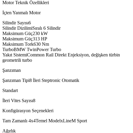
Motor Teknik Özellikleri
İçten Yanmalı Motor
Silindir Sayısı
6
Silindir Dizilimi
Sıralı 6 Silindir
Maksimum Güç
230
kW
Maksimum Güç
313
HP
Maksimum Tork
630
Nm
Turbo
BMW TwinPower Turbo
Yakıt Sistemi
Common Rail Direkt Enjeksiyon, değişken türbin
geometrili turbo
Şanzıman
Şanzıman Tipi
8 İleri Steptronic Otomatik
Standart
İleri Vites Sayısı
8
Konfigürasyon Seçenekleri
Tam Zamanlı 4x4
Temel Model
xLine
M Sport
Ağırlık