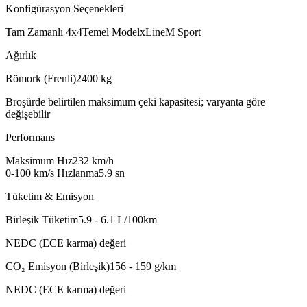
Konfigürasyon Seçenekleri
Tam Zamanlı 4x4
Temel Model
xLine
M Sport
Ağırlık
Römork (Frenli)
2400
kg
Broşürde belirtilen maksimum çeki kapasitesi; varyanta göre
değişebilir
Performans
Maksimum Hız
232
km/h
0-100 km/s Hızlanma
5.9
sn
Tüketim & Emisyon
Birleşik Tüketim
5.9 - 6.1
L/100km
NEDC (ECE karma) değeri
CO₂ Emisyon (Birleşik)
156 - 159
g/km
NEDC (ECE karma) değeri