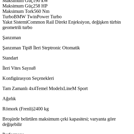
Maksimum Güç
190
kW
Maksimum Güç
258
HP
Maksimum Tork
560
Nm
Turbo
BMW TwinPower Turbo
Yakıt Sistemi
Common Rail Direkt Enjeksiyon, değişken türbin
geometrili turbo
Şanzıman
Şanzıman Tipi
8 İleri Steptronic Otomatik
Standart
İleri Vites Sayısı
8
Konfigürasyon Seçenekleri
Tam Zamanlı 4x4
Temel Model
xLine
M Sport
Ağırlık
Römork (Frenli)
2400
kg
Broşürde belirtilen maksimum çeki kapasitesi; varyanta göre
değişebilir