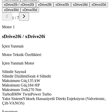
sDrive20i / xDrive20i
xDrive28i
xDrive35i
sDrive18d
xDrive20d
xDrive30d
xDrive35d
1
/
7
Motor
1
sDrive20i / xDrive20i
İçten Yanmalı
Motor Teknik Özellikleri
İçten Yanmalı Motor
Silindir Sayısı
4
Silindir Dizilimi
Sıralı 4 Silindir
Maksimum Güç
135
kW
Maksimum Güç
184
HP
Maksimum Tork
270
Nm
Turbo
BMW TwinPower Turbo
Yakıt Sistemi
Yüksek Hassasiyetli Direkt Enjeksiyon (Valvetronic,
Çift-VANOS)
Şanzıman