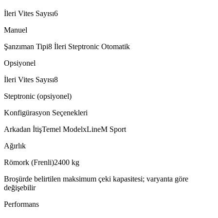
İleri Vites Sayısı
6
Manuel
Şanzıman Tipi
8 İleri Steptronic Otomatik
Opsiyonel
İleri Vites Sayısı
8
Steptronic (opsiyonel)
Konfigürasyon Seçenekleri
Arkadan İtiş
Temel Model
xLine
M Sport
Ağırlık
Römork (Frenli)
2400
kg
Broşürde belirtilen maksimum çeki kapasitesi; varyanta göre
değişebilir
Performans