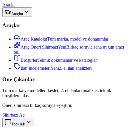
Araclo
Araçlar
Araçlar
Araç Kataloğu
Tüm marka, model ve donanımlar
Araç Öneri Sihirbazı
Yeni
Birkaç soruyla sana uygun aracı
bul
Broşürler
Teknik dökümanlar ve kataloglar
İlan İncelemeleri
Yeni
2. el ilan analizleri
Öne Çıkanlar
Tüm marka ve modelleri keşfet, 2. el ilanları analiz et, teknik
broşürlere ulaş.
Öneri sihirbazı birkaç soruyla eşleştirir.
Sihirbazı Aç
Topluluk