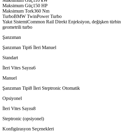
Maksimum Güç
110
kW
Maksimum Güç
150
HP
Maksimum Tork
360
Nm
Turbo
BMW TwinPower Turbo
Yakıt Sistemi
Common Rail Direkt Enjeksiyon, değişken türbin
geometrili turbo
Şanzıman
Şanzıman Tipi
6 İleri Manuel
Standart
İleri Vites Sayısı
6
Manuel
Şanzıman Tipi
8 İleri Steptronic Otomatik
Opsiyonel
İleri Vites Sayısı
8
Steptronic (opsiyonel)
Konfigürasyon Seçenekleri