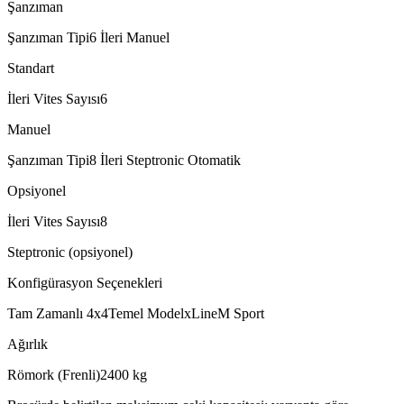
Şanzıman
Şanzıman Tipi
6 İleri Manuel
Standart
İleri Vites Sayısı
6
Manuel
Şanzıman Tipi
8 İleri Steptronic Otomatik
Opsiyonel
İleri Vites Sayısı
8
Steptronic (opsiyonel)
Konfigürasyon Seçenekleri
Tam Zamanlı 4x4
Temel Model
xLine
M Sport
Ağırlık
Römork (Frenli)
2400
kg