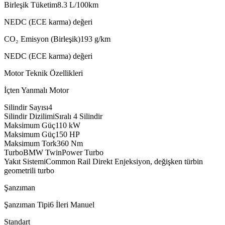
Birleşik Tüketim
8.3
L/100km
NEDC (ECE karma) değeri
CO₂ Emisyon (Birleşik)
193
g/km
NEDC (ECE karma) değeri
Motor Teknik Özellikleri
İçten Yanmalı Motor
Silindir Sayısı
4
Silindir Dizilimi
Sıralı 4 Silindir
Maksimum Güç
110
kW
Maksimum Güç
150
HP
Maksimum Tork
360
Nm
Turbo
BMW TwinPower Turbo
Yakıt Sistemi
Common Rail Direkt Enjeksiyon, değişken türbin
geometrili turbo
Şanzıman
Şanzıman Tipi
6 İleri Manuel
Standart