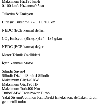
Maksimum Hız
195
km/h
0-100 km/s Hızlanma
9.5
sn
Tüketim & Emisyon
Birleşik Tüketim
4.7 - 5.1
L/100km
NEDC (ECE karma) değeri
CO₂ Emisyon (Birleşik)
124 - 134
g/km
NEDC (ECE karma) değeri
Motor Teknik Özellikleri
İçten Yanmalı Motor
Silindir Sayısı
4
Silindir Dizilimi
Sıralı 4 Silindir
Maksimum Güç
140
kW
Maksimum Güç
190
HP
Maksimum Tork
400
Nm
Turbo
BMW TwinPower Turbo
Yakıt Sistemi
Common Rail Direkt Enjeksiyon, değişken türbin
geometrili turbo