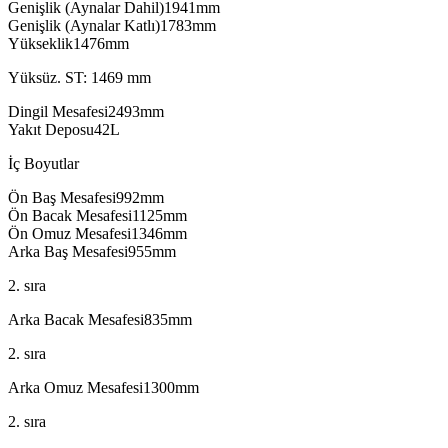
Genişlik (Aynalar Dahil)
mm
Genişlik (Aynalar Katlı)
mm
Yükseklik
mm
Yüksüz. ST: 1469 mm
Dingil Mesafesi
mm
Yakıt Deposu
L
İç Boyutlar
Ön Baş Mesafesi
mm
Ön Bacak Mesafesi
mm
Ön Omuz Mesafesi
mm
Arka Baş Mesafesi
mm
2. sıra
Arka Bacak Mesafesi
mm
2. sıra
Arka Omuz Mesafesi
mm
2. sıra