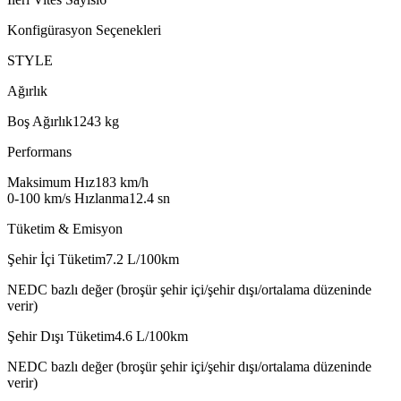
Konfigürasyon Seçenekleri
STYLE
Ağırlık
Boş Ağırlık
1243
kg
Performans
Maksimum Hız
183
km/h
0-100 km/s Hızlanma
12.4
sn
Tüketim & Emisyon
Şehir İçi Tüketim
7.2
L/100km
NEDC bazlı değer (broşür şehir içi/şehir dışı/ortalama düzeninde
verir)
Şehir Dışı Tüketim
4.6
L/100km
NEDC bazlı değer (broşür şehir içi/şehir dışı/ortalama düzeninde
verir)