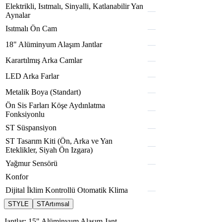
trucx
Elektrikli,
Isıtmalı,
Sinyalli,
Katlanabilir
Yan
—
lightx
Aynalar
techox
midlox
Isıtmalı
Ön
Cam
—
deepox
18"
Alüminyum
Alaşım
Jantlar
—
spexa
Karartılmış
Arka
Camlar
—
LED
Arka
Farlar
—
Metalik
Boya
(Standart)
—
custox
tronx
turbo
camox
Ön
Sis
Farları
Köşe
Aydınlatma
—
brixo
Fonksiyonlu
ST
Süspansiyon
—
busx
packox
luxer
ST
Tasarım
Kiti
(Ön,
Arka
ve
Yan
—
spedr
axion
teron
fleov
Eteklikler,
Siyah
Ön
Izgara)
aveon
Yağmur
Sensörü
—
Konfor
Dijital
İklim
Kontrollü
Otomatik
Klima
—
STYLE
ST
Artımsal
Jantlar:
15" Alüminyum Alaşım Jant