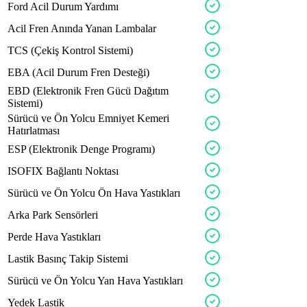
latox
zelon
Ford
Acil
Durum
Yardımı
flevo
enrgo
asianx
creon
Acil
Fren
Anında
Yanan
Lambalar
discx
motax
TCS
(Çekiş
Kontrol
Sistemi)
teron
bravx
EBA
(Acil
Durum
Fren
Desteği)
latox
velon
EBD
(Elektronik
Fren
Gücü
Dağıtım
Sistemi)
fleon
Sürücü
ve
Ön
Yolcu
Emniyet
Kemeri
Hatırlatması
actvo
ESP
(Elektronik
Denge
Programı)
bearx
velno
ISOFIX
Bağlantı
Noktası
advox
vigor
Sürücü
ve
Ön
Yolcu
Ön
Hava
Yastıkları
varvx
Arka
Park
Sensörleri
woolx
Perde
Hava
Yastıkları
spelov
Lastik
Basınç
Takip
Sistemi
optox
icevox
axlex
Sürücü
ve
Ön
Yolcu
Yan
Hava
Yastıkları
crossx
Yedek
Lastik