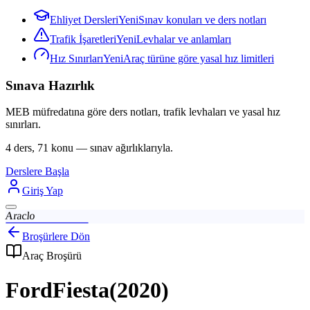
Ehliyet Dersleri
Yeni
Sınav konuları ve ders notları
Trafik İşaretleri
Yeni
Levhalar ve anlamları
Hız Sınırları
Yeni
Araç türüne göre yasal hız limitleri
Sınava Hazırlık
MEB müfredatına göre ders notları, trafik levhaları ve yasal hız
sınırları.
4 ders, 71 konu — sınav ağırlıklarıyla.
Derslere Başla
Giriş Yap
Araclo
Broşürlere Dön
Araç Broşürü
Ford
Fiesta
(
2020
)