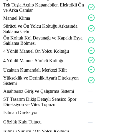
fluxo
urbax
execx
Tek
Tuşla
Açılıp
Kapanabilen
Elektrikli
Ön
zoron
ve
Arka
Camlar
tronx
Manuel
Klima
sueox
calpx
comfox
featox
Sürücü
ve
Ön
Yolcu
Koltuğu
Arkasında
Saklama
Cebi
stylox
aveon
Ön
Koltuk
Kol
Dayanağı
ve
Kapaklı
Eşya
Saklama
Bölmesi
busx
brixa
brakx
4
Yönlü
Manuel
Ön
Yolcu
Koltuğu
maxon
4
Yönlü
Manuel
Sürücü
Koltuğu
aeron
sueox
Uzaktan
Kumandalı
Merkezi
Kilit
cargox
evora
stylox
Yükseklik
ve
Derinlik
Ayarlı
Direksiyon
lexov
Sistemi
springx
Anahtarsız
Giriş
ve
Çalıştırma
Sistemi
—
revox
glossx
ST
Tasarım
Dikiş
Detaylı
Sensico
Spor
—
powrx
cylnx
calpx
zeton
Direksiyon
ve
Vites
Topuzu
Isıtmalı
Direksiyon
—
Gözlük
Kabı
Tutucu
—
elevo
solen
Isıtmalı
Sürücü
/
Ön
Yolcu
Koltuğu
—