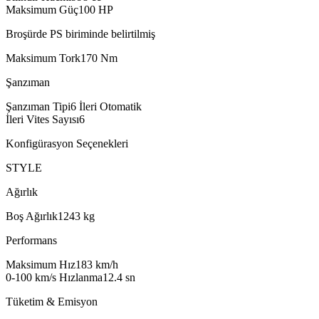
Maksimum Güç
100
HP
Broşürde PS biriminde belirtilmiş
Maksimum Tork
170
Nm
Şanzıman
Şanzıman Tipi
6 İleri Otomatik
İleri Vites Sayısı
6
Konfigürasyon Seçenekleri
STYLE
Ağırlık
Boş Ağırlık
1243
kg
Performans
Maksimum Hız
183
km/h
0-100 km/s Hızlanma
12.4
sn
Tüketim & Emisyon