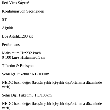
İleri Vites Sayısı
6
Konfigürasyon Seçenekleri
ST
Ağırlık
Boş Ağırlık
1283
kg
Performans
Maksimum Hız
232
km/h
0-100 km/s Hızlanma
6.5
sn
Tüketim & Emisyon
Şehir İçi Tüketim
7.6
L/100km
NEDC bazlı değer (broşür şehir içi/şehir dışı/ortalama düzeninde
verir)
Şehir Dışı Tüketim
5.1
L/100km
NEDC bazlı değer (broşür şehir içi/şehir dışı/ortalama düzeninde
verir)