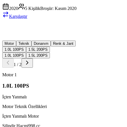
2020
5
Kişilik
Broşür:
Kasım 2020
Karşılaştır
Motor
Teknik
Donanım
Renk & Jant
1.0L 100PS
1.5L 200PS
1.0L 100PS
1.5L 200PS
1
/
2
Motor
1
1.0L 100PS
İçten Yanmalı
Motor Teknik Özellikleri
İçten Yanmalı Motor
Silindir Hacmi
998
cc