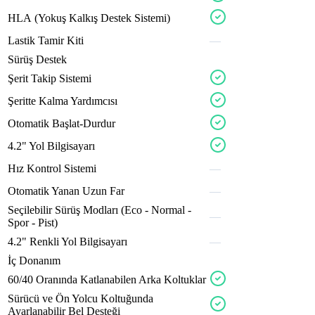
premo
limitx
packox
sport
HLA
(Yokuş
Kalkış
Destek
Sistemi)
vecto
Lastik
Tamir
Kiti
—
Sürüş Destek
maxox
confox
Şerit
Takip
Sistemi
plusox
stexa
Şeritte
Kalma
Yardımcısı
Otomatik
Başlat-Durdur
valvo
4.2"
Yol
Bilgisayarı
traxo
Hız
Kontrol
Sistemi
—
urbax
evora
Otomatik
Yanan
Uzun
Far
—
motax
midlox
fleyo
ruggx
icevox
Seçilebilir
Sürüş
Modları
(Eco
-
Normal
-
—
drive
powrx
Spor
-
Pist)
4.2"
Renkli
Yol
Bilgisayarı
—
İç Donanım
axuvo
60/40
Oranında
Katlanabilen
Arka
Koltuklar
steerx
Sürücü
ve
Ön
Yolcu
Koltuğunda
cruse
execox
Ayarlanabilir
Bel
Desteği