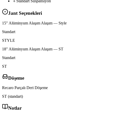
mattox
＋
Standart
Süspansiyon
Jant Seçenekleri
15"
Alüminyum
Alaşım
Alaşım
—
Style
Standart
STYLE
icevox
18"
Alüminyum
Alaşım
Alaşım
—
ST
Standart
ST
Döşeme
offrdx
drivx
Recaro
Parçalı
Deri
Döşeme
ST (standart)
Notlar