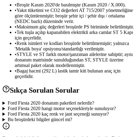
asianx
pistn
sueox
midox
velno
•
Broşür
Kasım
2020'de
basılmıştır
(Kasım
2020
/
X.000).
motax
specox
•
Yakıt
tüketimi
ve
CO2
değerleri
AT
715/2007
yönetmeliğine
sueox
largx
aveon
avtor
maxox
calpx
göre
ölçümlenmiştir;
broşür
şehir
içi
/
şehir
dışı
/
ortalama
avion
(NEDC
bazlı)
düzeninde
verir.
drive
acelo
•
Maksimum
güç
değerleri
broşürde
PS
biriminde
belirtilmiştir.
boost
compx
activ
flevo
sigox
n
•
Tek
tuşla
açılıp
kapanabilen
elektrikli
arka
camlar
ST
5
Kapı
praxo
için
geçerlidir.
turvo
aevox
•
Renk
isimleri
ve
kodları
broşürde
belirtilmemiştir;
yalnızca
lightx
bushox
fluxo
bravo
'Metalik
boya'
opsiyonu/standartlığı
verilmiştir.
ignix
axlex
tourox
di
•
STYLE
ve
ST
farklı
motor/şanzıman
ailelerine
sahiptir;
aynı
fuelo
trexa
revox
donanım
matrisinde
sunulduğundan
ST,
STYLE
üzerine
compax
artımsal
paket
olarak
modellenmiştir.
cargox
packox
topox
h2ox
axton
•
Bagaj
hacmi
(292
L)
lastik
tamir
kiti
bulunan
araç
için
alpinx
geçerlidir.
Sıkça Sorulan Sorular
Ford Fiesta 2020 donanım paketleri nelerdir?
Ford Fiesta 2020 hangi motor seçenekleriyle sunuluyor?
Ford Fiesta 2020 kaç renk ve jant seçeneği sunuyor?
Bu broşürdeki bilgiler güncel mi?