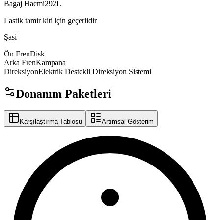
Bagaj Hacmi
L
Lastik tamir kiti için geçerlidir
Şasi
Ön Fren
Disk
Arka Fren
Kampana
springx
Direksiyon
Elektrik
Destekli
Direksiyon
Sistemi
Donanım Paketleri
Karşılaştırma Tablosu
Artımsal Gösterim