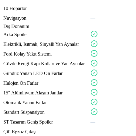
10
Hoparlör
—
Navigasyon
—
Dış Donanım
velno
solex
Arka
Spoiler
linex
revox
Elektrikli,
Isıtmalı,
Sinyalli
Yan
Aynalar
h2ox
suvox
axlex
Ford
Kolay
Yakıt
Sistemi
chromx
shockx
bravo
chromx
Gövde
Rengi
Kapı
Kolları
ve
Yan
Aynalar
fullox
strmo
Gündüz
Yanan
LED
Ön
Farlar
glevo
tronx
nexpo
Halojen
Ön
Farlar
tyrex
boost
nexro
15"
Alüminyum
Alaşım
Jantlar
traxv
Otomatik
Yanan
Farlar
mattox
Standart
Süspansiyon
stexa
revox
ST
Tasarım
Geniş
Spoiler
—
nexov
axlex
Çift
Egzoz
Çıkışı
—