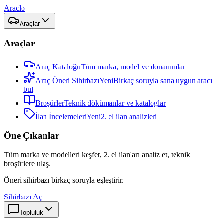
Araclo
Araçlar
Araçlar
Araç Kataloğu
Tüm marka, model ve donanımlar
Araç Öneri Sihirbazı
Yeni
Birkaç soruyla sana uygun aracı
bul
Broşürler
Teknik dökümanlar ve kataloglar
İlan İncelemeleri
Yeni
2. el ilan analizleri
Öne Çıkanlar
Tüm marka ve modelleri keşfet, 2. el ilanları analiz et, teknik
broşürlere ulaş.
Öneri sihirbazı birkaç soruyla eşleştirir.
Sihirbazı Aç
Topluluk