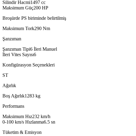
Silindir Hacmi
1497
cc
Maksimum Güç
200
HP
Broşürde PS biriminde belirtilmiş
Maksimum Tork
290
Nm
Şanzıman
Şanzıman Tipi
6 İleri Manuel
İleri Vites Sayısı
6
Konfigürasyon Seçenekleri
ST
Ağırlık
Boş Ağırlık
1283
kg
Performans
Maksimum Hız
232
km/h
0-100 km/s Hızlanma
6.5
sn
Tüketim & Emisyon