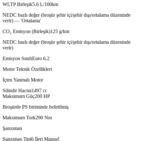
WLTP Birleşik
5.6
L/100km
NEDC bazlı değer (broşür şehir içi/şehir dışı/ortalama düzeninde
verir) — 'Ortalama'
CO₂ Emisyon (Birleşik)
125
g/km
NEDC bazlı değer (broşür şehir içi/şehir dışı/ortalama düzeninde
verir)
Emisyon Sınıfı
Euro 6.2
Motor Teknik Özellikleri
İçten Yanmalı Motor
Silindir Hacmi
1497
cc
Maksimum Güç
200
HP
Broşürde PS biriminde belirtilmiş
Maksimum Tork
290
Nm
Şanzıman
Şanzıman Tipi
6 İleri Manuel