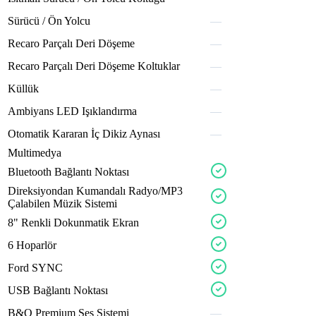
confox
drivx
brakx
teron
Sürücü
/
Ön
Yolcu
—
offrdx
drivx
Recaro
Parçalı
Deri
Döşeme
—
plusox
custox
Recaro
Parçalı
Deri
Döşeme
Koltuklar
—
Küllük
—
midlox
Ambiyans
LED
Işıklandırma
—
proox
glossx
luxox
Otomatik
Kararan
İç
Dikiz
Aynası
—
Multimedya
aveon
specox
Bluetooth
Bağlantı
Noktası
nexro
largx
Direksiyondan
Kumandalı
Radyo/MP3
busx
turvo
Çalabilen
Müzik
Sistemi
cruzo
inclox
ecruox
8"
Renkli
Dokunmatik
Ekran
nitro
6
Hoparlör
eurox
zoron
Ford
SYNC
brixa
largx
USB
Bağlantı
Noktası
B&O
Premium
Ses
Sistemi
—