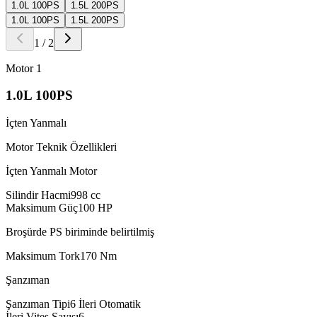
1.0L 100PS
1.5L 200PS
1.0L 100PS
1.5L 200PS
1
/
2
Motor
1
1.0L 100PS
İçten Yanmalı
Motor Teknik Özellikleri
İçten Yanmalı Motor
Silindir Hacmi
998
cc
Maksimum Güç
100
HP
Broşürde PS biriminde belirtilmiş
Maksimum Tork
170
Nm
Şanzıman
Şanzıman Tipi
6 İleri Otomatik
İleri Vites Sayısı
6