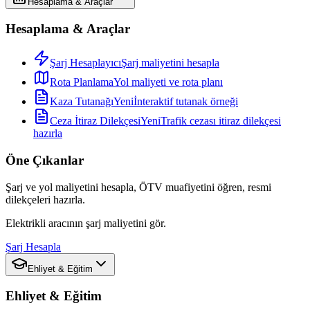
Hesaplama & Araçlar
Hesaplama & Araçlar
Şarj Hesaplayıcı
Şarj maliyetini hesapla
Rota Planlama
Yol maliyeti ve rota planı
Kaza Tutanağı
Yeni
İnteraktif tutanak örneği
Ceza İtiraz Dilekçesi
Yeni
Trafik cezası itiraz dilekçesi
hazırla
Öne Çıkanlar
Şarj ve yol maliyetini hesapla, ÖTV muafiyetini öğren, resmi
dilekçeleri hazırla.
Elektrikli aracının şarj maliyetini gör.
Şarj Hesapla
Ehliyet & Eğitim
Ehliyet & Eğitim