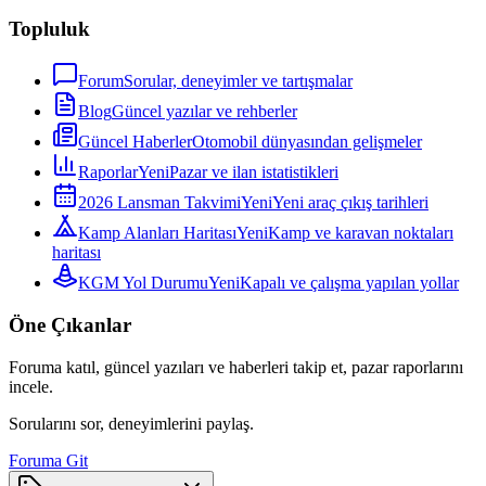
Topluluk
Forum
Sorular, deneyimler ve tartışmalar
Blog
Güncel yazılar ve rehberler
Güncel Haberler
Otomobil dünyasından gelişmeler
Raporlar
Yeni
Pazar ve ilan istatistikleri
2026 Lansman Takvimi
Yeni
Yeni araç çıkış tarihleri
Kamp Alanları Haritası
Yeni
Kamp ve karavan noktaları
haritası
KGM Yol Durumu
Yeni
Kapalı ve çalışma yapılan yollar
Öne Çıkanlar
Foruma katıl, güncel yazıları ve haberleri takip et, pazar raporlarını
incele.
Sorularını sor, deneyimlerini paylaş.
Foruma Git