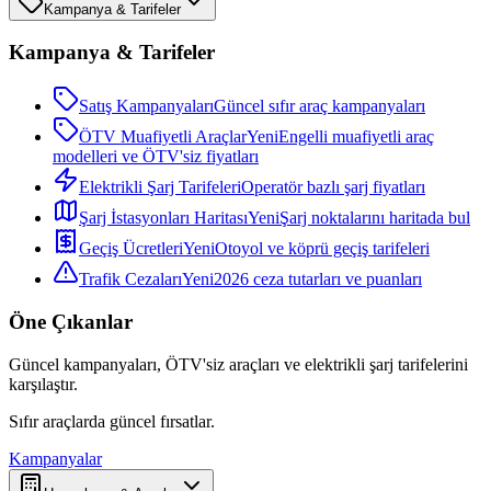
Kampanya & Tarifeler
Kampanya & Tarifeler
Satış Kampanyaları
Güncel sıfır araç kampanyaları
ÖTV Muafiyetli Araçlar
Yeni
Engelli muafiyetli araç
modelleri ve ÖTV'siz fiyatları
Elektrikli Şarj Tarifeleri
Operatör bazlı şarj fiyatları
Şarj İstasyonları Haritası
Yeni
Şarj noktalarını haritada bul
Geçiş Ücretleri
Yeni
Otoyol ve köprü geçiş tarifeleri
Trafik Cezaları
Yeni
2026 ceza tutarları ve puanları
Öne Çıkanlar
Güncel kampanyaları, ÖTV'siz araçları ve elektrikli şarj tarifelerini
karşılaştır.
Sıfır araçlarda güncel fırsatlar.
Kampanyalar