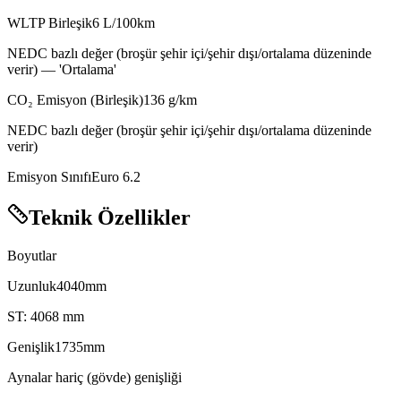
WLTP Birleşik
6
L/100km
NEDC bazlı değer (broşür şehir içi/şehir dışı/ortalama düzeninde
verir) — 'Ortalama'
CO₂ Emisyon (Birleşik)
136
g/km
NEDC bazlı değer (broşür şehir içi/şehir dışı/ortalama düzeninde
verir)
Emisyon Sınıfı
Euro 6.2
Teknik Özellikler
Boyutlar
Uzunluk
mm
ST: 4068 mm
Genişlik
mm
Aynalar hariç (gövde) genişliği