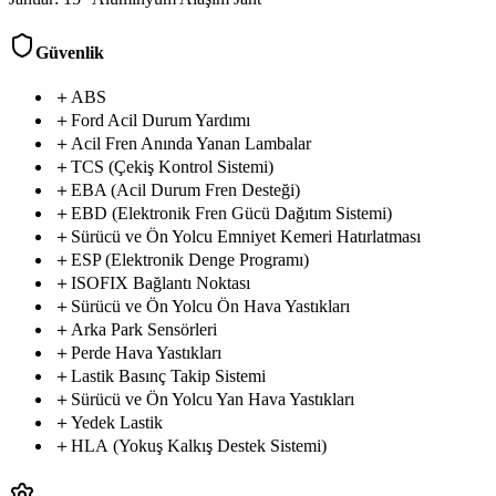
Güvenlik
＋
ABS
latox
zelon
＋
Ford
Acil
Durum
Yardımı
＋
A
c
i
l
F
r
e
n
A
n
ı
n
d
a
Y
a
n
a
n
L
a
m
b
a
l
a
r
discx
motax
＋
TCS
(Çekiş
Kontrol
Sistemi)
teron
bravx
＋
EBA
(Acil
Durum
Fren
Desteği)
latox
velon
＋
EBD
(Elektronik
Fren
Gücü
Dağıtım
Sistemi)
fleon
＋
Sürücü
ve
Ön
Yolcu
Emniyet
Kemeri
Hatırlatması
actvo
＋
ESP
(Elektronik
Denge
Programı)
bearx
velno
＋
ISOFIX
Bağlantı
Noktası
advox
vigor
＋
Sürücü
ve
Ön
Yolcu
Ön
Hava
Yastıkları
varvx
＋
Arka
Park
Sensörleri
woolx
＋
Perde
Hava
Yastıkları
spelov
＋
Lastik
Basınç
Takip
Sistemi
＋
S
ü
r
ü
c
ü
v
e
Ö
n
Y
o
l
c
u
Y
a
n
H
a
v
a
Y
a
s
t
ı
k
l
a
r
ı
crossx
＋
Yedek
Lastik
premo
limitx
packox
sport
＋
HLA
(Yokuş
Kalkış
Destek
Sistemi)