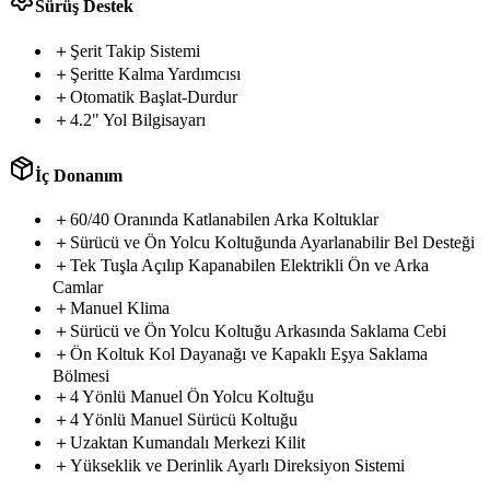
Sürüş Destek
＋
Ş
e
r
i
t
T
a
k
i
p
S
i
s
t
e
m
i
＋
Ş
e
r
i
t
t
e
K
a
l
m
a
Y
a
r
d
ı
m
c
ı
s
ı
＋
Otomatik
Başlat-Durdur
valvo
＋
4.2"
Yol
Bilgisayarı
İç Donanım
axuvo
＋
60/40
Oranında
Katlanabilen
Arka
Koltuklar
＋
S
ü
r
ü
c
ü
v
e
Ö
n
Y
o
l
c
u
K
o
l
t
u
ğ
u
n
d
a
A
y
a
r
l
a
n
a
b
i
l
i
r
B
e
l
D
e
s
t
e
ğ
i
fluxo
urbax
execx
＋
Tek
Tuşla
Açılıp
Kapanabilen
Elektrikli
Ön
ve
Arka
zoron
Camlar
tronx
＋
Manuel
Klima
sueox
calpx
comfox
featox
＋
Sürücü
ve
Ön
Yolcu
Koltuğu
Arkasında
Saklama
Cebi
stylox
aveon
＋
Ön
Koltuk
Kol
Dayanağı
ve
Kapaklı
Eşya
Saklama
Bölmesi
＋
4
Y
ö
n
l
ü
M
a
n
u
e
l
Ö
n
Y
o
l
c
u
K
o
l
t
u
ğ
u
maxon
＋
4
Yönlü
Manuel
Sürücü
Koltuğu
aeron
sueox
＋
Uzaktan
Kumandalı
Merkezi
Kilit
cargox
evora
stylox
lexov
＋
Yükseklik
ve
Derinlik
Ayarlı
Direksiyon
Sistemi