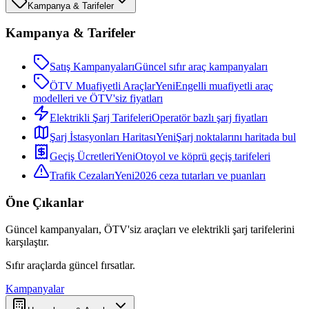
Kampanya & Tarifeler
Kampanya & Tarifeler
Satış Kampanyaları
Güncel sıfır araç kampanyaları
ÖTV Muafiyetli Araçlar
Yeni
Engelli muafiyetli araç
modelleri ve ÖTV'siz fiyatları
Elektrikli Şarj Tarifeleri
Operatör bazlı şarj fiyatları
Şarj İstasyonları Haritası
Yeni
Şarj noktalarını haritada bul
Geçiş Ücretleri
Yeni
Otoyol ve köprü geçiş tarifeleri
Trafik Cezaları
Yeni
2026 ceza tutarları ve puanları
Öne Çıkanlar
Güncel kampanyaları, ÖTV'siz araçları ve elektrikli şarj tarifelerini
karşılaştır.
Sıfır araçlarda güncel fırsatlar.
Kampanyalar