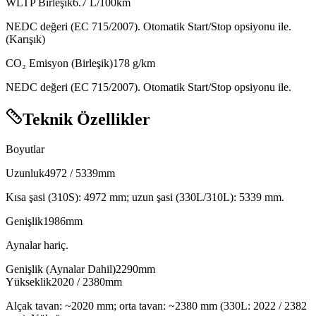
WLTP Birleşik
6.7
L/100km
NEDC değeri (EC 715/2007). Otomatik Start/Stop opsiyonu ile.
(Karışık)
CO₂ Emisyon (Birleşik)
178
g/km
NEDC değeri (EC 715/2007). Otomatik Start/Stop opsiyonu ile.
Teknik Özellikler
Boyutlar
Uzunluk
4972
/
5339
mm
Kısa şasi (310S): 4972 mm; uzun şasi (330L/310L): 5339 mm.
Genişlik
mm
Aynalar hariç.
Genişlik (Aynalar Dahil)
mm
fuelcx
leathx
Yükseklik
2020
/
2380
mm
Alçak tavan: ~2020 mm; orta tavan: ~2380 mm (330L: 2022 / 2382