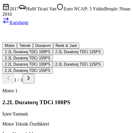
2017
Hafif Ticari Van
Euro NCAP:
5 Yıldız
Broşür:
Nisan
2016
Karşılaştır
Motor
Teknik
Donanım
Renk & Jant
2.2L Duratorq TDCi 100PS
2.2L Duratorq TDCi 125PS
2.2L Duratorq TDCi 155PS
2.2L Duratorq TDCi 100PS
2.2L Duratorq TDCi 125PS
2.2L Duratorq TDCi 155PS
1
/
3
Motor
1
2.2L Duratorq TDCi 100PS
İçten Yanmalı
Motor Teknik Özellikleri