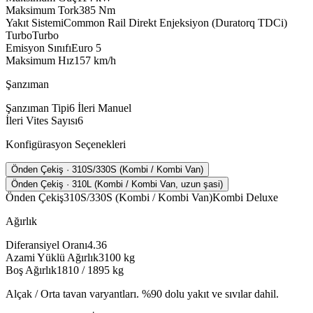
Maksimum Tork
385
Nm
Yakıt Sistemi
Common Rail Direkt Enjeksiyon (Duratorq TDCi)
Turbo
Turbo
Emisyon Sınıfı
Euro 5
Maksimum Hız
157
km/h
Şanzıman
Şanzıman Tipi
6 İleri Manuel
İleri Vites Sayısı
6
Konfigürasyon Seçenekleri
Önden Çekiş · 310S/330S (Kombi / Kombi Van)
Önden Çekiş · 310L (Kombi / Kombi Van, uzun şasi)
Önden Çekiş
310S/330S (Kombi / Kombi Van)
Kombi Deluxe
Ağırlık
Diferansiyel Oranı
4.36
Azami Yüklü Ağırlık
3100
kg
Boş Ağırlık
1810 / 1895
kg
Alçak / Orta tavan varyantları. %90 dolu yakıt ve sıvılar dahil.