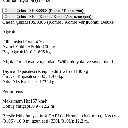
Konfigürasyon Seçenekleri
Önden Çekiş · 310S/330S (Kombi / Kombi Van)
Önden Çekiş · 310L (Kombi / Kombi Van, uzun şasi)
Önden Çekiş
310S/330S (Kombi / Kombi Van)
Kombi Deluxe
Ağırlık
Diferansiyel Oranı
4.36
Azami Yüklü Ağırlık
3100
kg
Boş Ağırlık
1810 / 1895
kg
Alçak / Orta tavan varyantları. %90 dolu yakıt ve sıvılar dahil.
Taşıma Kapasitesi (İstiap Haddi)
1215 / 1130
kg
Ön Aks Kapasitesi
1600 / 1700
kg
Arka Aks Kapasitesi
1725
kg
Performans
Maksimum Hız
157
km/h
Dönüş Yarıçapı
10.9 / 12.2
m
Broşürdeki dönüş dairesi ÇAPI (kaldırımdan kaldırıma). Kısa şasi
(310S): 10,9 m; uzun şasi (330L/310L): 12,2 m.