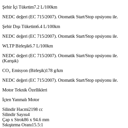
Şehir İçi Tüketim
7.2
L/100km
NEDC değeri (EC 715/2007). Otomatik Start/Stop opsiyonu ile.
Şehir Dışı Tüketim
6.4
L/100km
NEDC değeri (EC 715/2007). Otomatik Start/Stop opsiyonu ile.
WLTP Birleşik
6.7
L/100km
NEDC değeri (EC 715/2007). Otomatik Start/Stop opsiyonu ile.
(Karışık)
CO₂ Emisyon (Birleşik)
178
g/km
NEDC değeri (EC 715/2007). Otomatik Start/Stop opsiyonu ile.
Motor Teknik Özellikleri
İçten Yanmalı Motor
Silindir Hacmi
2198
cc
Silindir Sayısı
4
Çap x Strok
86 x 94.6
mm
Sıkıştırma Oranı
15.5:1