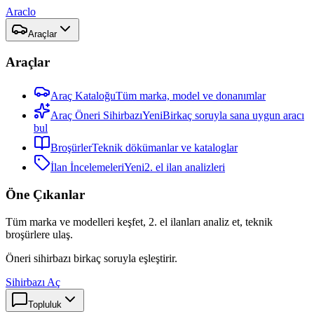
Araclo
Araçlar
Araçlar
Araç Kataloğu
Tüm marka, model ve donanımlar
Araç Öneri Sihirbazı
Yeni
Birkaç soruyla sana uygun aracı
bul
Broşürler
Teknik dökümanlar ve kataloglar
İlan İncelemeleri
Yeni
2. el ilan analizleri
Öne Çıkanlar
Tüm marka ve modelleri keşfet, 2. el ilanları analiz et, teknik
broşürlere ulaş.
Öneri sihirbazı birkaç soruyla eşleştirir.
Sihirbazı Aç
Topluluk