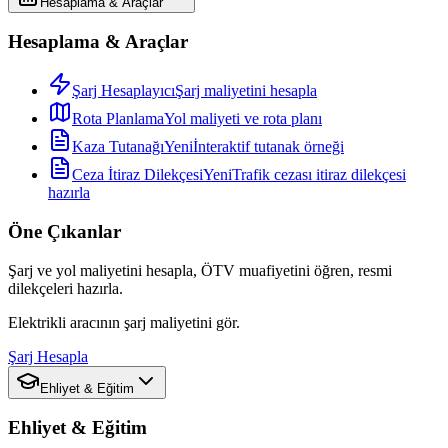
Hesaplama & Araçlar
Hesaplama & Araçlar
Şarj Hesaplayıcı
Şarj maliyetini hesapla
Rota Planlama
Yol maliyeti ve rota planı
Kaza Tutanağı
Yeni
İnteraktif tutanak örneği
Ceza İtiraz Dilekçesi
Yeni
Trafik cezası itiraz dilekçesi
hazırla
Öne Çıkanlar
Şarj ve yol maliyetini hesapla, ÖTV muafiyetini öğren, resmi
dilekçeleri hazırla.
Elektrikli aracının şarj maliyetini gör.
Şarj Hesapla
Ehliyet & Eğitim
Ehliyet & Eğitim