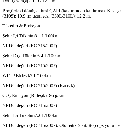
Dönüş Yarıçapı
10.9 / 12.2
m
Broşürdeki dönüş dairesi ÇAPI (kaldırımdan kaldırıma). Kısa şasi
(310S): 10,9 m; uzun şasi (330L/310L): 12,2 m.
Tüketim & Emisyon
Şehir İçi Tüketim
8.1
L/100km
NEDC değeri (EC 715/2007)
Şehir Dışı Tüketim
6.4
L/100km
NEDC değeri (EC 715/2007)
WLTP Birleşik
7
L/100km
NEDC değeri (EC 715/2007) (Karışık)
CO₂ Emisyon (Birleşik)
186
g/km
NEDC değeri (EC 715/2007)
Şehir İçi Tüketim
7.2
L/100km
NEDC değeri (EC 715/2007). Otomatik Start/Stop opsiyonu ile.