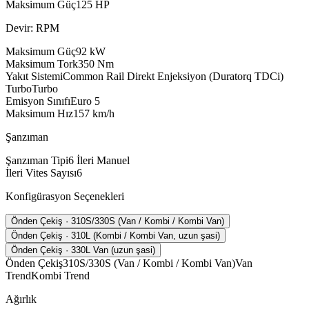
Maksimum Güç
125
HP
Devir: RPM
Maksimum Güç
92
kW
Maksimum Tork
350
Nm
Yakıt Sistemi
Common Rail Direkt Enjeksiyon (Duratorq TDCi)
Turbo
Turbo
Emisyon Sınıfı
Euro 5
Maksimum Hız
157
km/h
Şanzıman
Şanzıman Tipi
6 İleri Manuel
İleri Vites Sayısı
6
Konfigürasyon Seçenekleri
Önden Çekiş · 310S/330S (Van / Kombi / Kombi Van)
Önden Çekiş · 310L (Kombi / Kombi Van, uzun şasi)
Önden Çekiş · 330L Van (uzun şasi)
Önden Çekiş
310S/330S (Van / Kombi / Kombi Van)
Van
Trend
Kombi Trend
Ağırlık