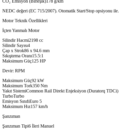
CO₂ Emisyon (Birleşik)
178
g/km
NEDC değeri (EC 715/2007). Otomatik Start/Stop opsiyonu ile.
Motor Teknik Özellikleri
İçten Yanmalı Motor
Silindir Hacmi
2198
cc
Silindir Sayısı
4
Çap x Strok
86 x 94.6
mm
Sıkıştırma Oranı
15.5:1
Maksimum Güç
125
HP
Devir: RPM
Maksimum Güç
92
kW
Maksimum Tork
350
Nm
Yakıt Sistemi
Common Rail Direkt Enjeksiyon (Duratorq TDCi)
Turbo
Turbo
Emisyon Sınıfı
Euro 5
Maksimum Hız
157
km/h
Şanzıman
Şanzıman Tipi
6 İleri Manuel