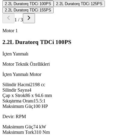
2.2L Duratorq TDCi 100PS
2.2L Duratorq TDCi 125PS
2.2L Duratorq TDCi 155PS
1
/
3
Motor
1
2.2L Duratorq TDCi 100PS
İçten Yanmalı
Motor Teknik Özellikleri
İçten Yanmalı Motor
Silindir Hacmi
2198
cc
Silindir Sayısı
4
Çap x Strok
86 x 94.6
mm
Sıkıştırma Oranı
15.5:1
Maksimum Güç
100
HP
Devir: RPM
Maksimum Güç
74
kW
Maksimum Tork
310
Nm