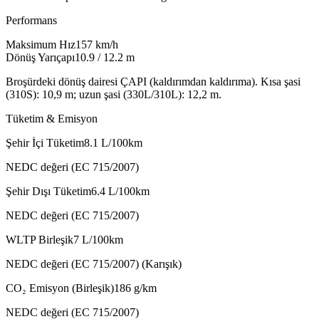
Performans
Maksimum Hız
157
km/h
Dönüş Yarıçapı
10.9 / 12.2
m
Broşürdeki dönüş dairesi ÇAPI (kaldırımdan kaldırıma). Kısa şasi
(310S): 10,9 m; uzun şasi (330L/310L): 12,2 m.
Tüketim & Emisyon
Şehir İçi Tüketim
8.1
L/100km
NEDC değeri (EC 715/2007)
Şehir Dışı Tüketim
6.4
L/100km
NEDC değeri (EC 715/2007)
WLTP Birleşik
7
L/100km
NEDC değeri (EC 715/2007) (Karışık)
CO₂ Emisyon (Birleşik)
186
g/km
NEDC değeri (EC 715/2007)