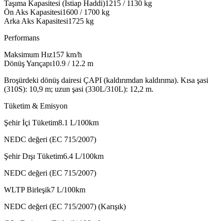
Taşıma Kapasitesi (İstiap Haddi)
1215 / 1130
kg
Ön Aks Kapasitesi
1600 / 1700
kg
Arka Aks Kapasitesi
1725
kg
Performans
Maksimum Hız
157
km/h
Dönüş Yarıçapı
10.9 / 12.2
m
Broşürdeki dönüş dairesi ÇAPI (kaldırımdan kaldırıma). Kısa şasi
(310S): 10,9 m; uzun şasi (330L/310L): 12,2 m.
Tüketim & Emisyon
Şehir İçi Tüketim
8.1
L/100km
NEDC değeri (EC 715/2007)
Şehir Dışı Tüketim
6.4
L/100km
NEDC değeri (EC 715/2007)
WLTP Birleşik
7
L/100km
NEDC değeri (EC 715/2007) (Karışık)