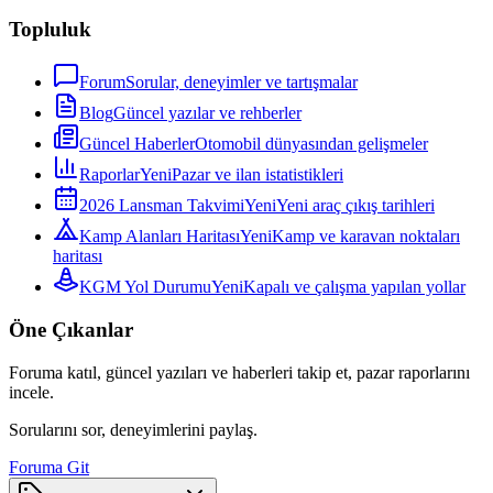
Topluluk
Forum
Sorular, deneyimler ve tartışmalar
Blog
Güncel yazılar ve rehberler
Güncel Haberler
Otomobil dünyasından gelişmeler
Raporlar
Yeni
Pazar ve ilan istatistikleri
2026 Lansman Takvimi
Yeni
Yeni araç çıkış tarihleri
Kamp Alanları Haritası
Yeni
Kamp ve karavan noktaları
haritası
KGM Yol Durumu
Yeni
Kapalı ve çalışma yapılan yollar
Öne Çıkanlar
Foruma katıl, güncel yazıları ve haberleri takip et, pazar raporlarını
incele.
Sorularını sor, deneyimlerini paylaş.
Foruma Git