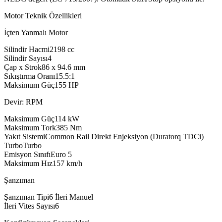
Motor Teknik Özellikleri
İçten Yanmalı Motor
Silindir Hacmi
2198
cc
Silindir Sayısı
4
Çap x Strok
86 x 94.6
mm
Sıkıştırma Oranı
15.5:1
Maksimum Güç
155
HP
Devir: RPM
Maksimum Güç
114
kW
Maksimum Tork
385
Nm
Yakıt Sistemi
Common Rail Direkt Enjeksiyon (Duratorq TDCi)
Turbo
Turbo
Emisyon Sınıfı
Euro 5
Maksimum Hız
157
km/h
Şanzıman
Şanzıman Tipi
6 İleri Manuel
İleri Vites Sayısı
6