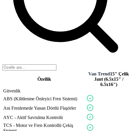
Van Trend
15" Çelik
Özellik
Jant (6.5x15" /
6.5x16")
Güvenlik
ABS
(Kilitlenme
Önleyici
Fren
Sistemi)
sedan
valon
fabricx
Ani
Frenlemede
Yanan
Dörtlü
Flaşörler
activ
bearx
AYC
-
Aktif
Savrulma
Kontrolü
cruex
solvo
TCS
-
Motor
ve
Fren
Kontrollü
Çekiş
safox
Sistemi