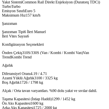
Yakıt Sistemi
Common Rail Direkt Enjeksiyon (Duratorq TDCi)
Turbo
Turbo
Emisyon Sınıfı
Euro 5
Maksimum Hız
157
km/h
Şanzıman
Şanzıman Tipi
6 İleri Manuel
İleri Vites Sayısı
6
Konfigürasyon Seçenekleri
Önden Çekiş
310S/330S (Van / Kombi / Kombi Van)
Van
Trend
Kombi Trend
Ağırlık
Diferansiyel Oranı
4.19 / 4.71
Azami Yüklü Ağırlık
3100 / 3325
kg
Boş Ağırlık
1726 / 1798
kg
Alçak / Orta tavan varyantları. %90 dolu yakıt ve sıvılar dahil.
Taşıma Kapasitesi (İstiap Haddi)
1299 / 1452
kg
Ön Aks Kapasitesi
1600
kg
Arka Aks Kapasitesi
1725 / 2000
kg