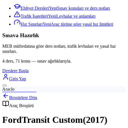
Ehliyet Dersleri
Yeni
Sınav konuları ve ders notları
Trafik İşaretleri
Yeni
Levhalar ve anlamları
Hız Sınırları
Yeni
Araç türüne göre yasal hız limitleri
Sınava Hazırlık
MEB müfredatına göre ders notları, trafik levhaları ve yasal hız
sınırları.
4 ders, 71 konu — sınav ağırlıklarıyla.
Derslere Başla
Giriş Yap
Araclo
Broşürlere Dön
Araç Broşürü
Ford
Transit Custom
(
2017
)