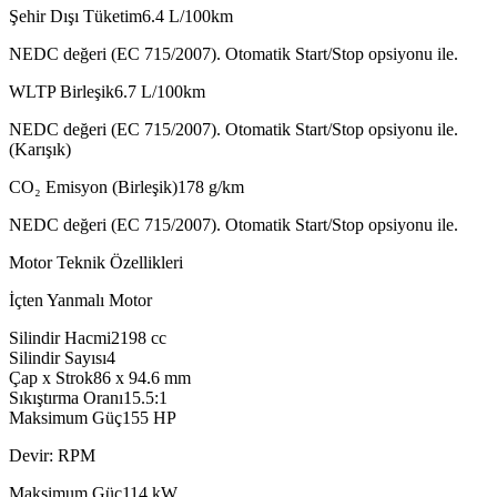
Şehir Dışı Tüketim
6.4
L/100km
NEDC değeri (EC 715/2007). Otomatik Start/Stop opsiyonu ile.
WLTP Birleşik
6.7
L/100km
NEDC değeri (EC 715/2007). Otomatik Start/Stop opsiyonu ile.
(Karışık)
CO₂ Emisyon (Birleşik)
178
g/km
NEDC değeri (EC 715/2007). Otomatik Start/Stop opsiyonu ile.
Motor Teknik Özellikleri
İçten Yanmalı Motor
Silindir Hacmi
2198
cc
Silindir Sayısı
4
Çap x Strok
86 x 94.6
mm
Sıkıştırma Oranı
15.5:1
Maksimum Güç
155
HP
Devir: RPM
Maksimum Güç
114
kW