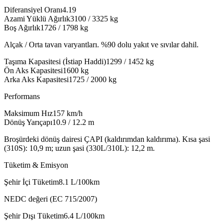
Diferansiyel Oranı
4.19
Azami Yüklü Ağırlık
3100 / 3325
kg
Boş Ağırlık
1726 / 1798
kg
Alçak / Orta tavan varyantları. %90 dolu yakıt ve sıvılar dahil.
Taşıma Kapasitesi (İstiap Haddi)
1299 / 1452
kg
Ön Aks Kapasitesi
1600
kg
Arka Aks Kapasitesi
1725 / 2000
kg
Performans
Maksimum Hız
157
km/h
Dönüş Yarıçapı
10.9 / 12.2
m
Broşürdeki dönüş dairesi ÇAPI (kaldırımdan kaldırıma). Kısa şasi
(310S): 10,9 m; uzun şasi (330L/310L): 12,2 m.
Tüketim & Emisyon
Şehir İçi Tüketim
8.1
L/100km
NEDC değeri (EC 715/2007)
Şehir Dışı Tüketim
6.4
L/100km