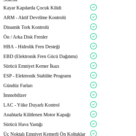
synco
ecobo
mhevx
Kayar
Kapılarda
Çocuk
Kilidi
suvox
ARM
-
Aktif
Devrilme
Kontrolü
Dinamik
Tork
Kontrolü
axuvo
Ön
/
Arka
Disk
Frenler
trevo
aevon
HBA
-
Hidrolik
Fren
Desteği
zelov
equpox
EBD
(Elektronik
Fren
Gücü
Dağıtımı)
ampex
Sürücü
Emniyet
Kemer
İkazı
topox
fabricx
wheex
ESP
-
Elektronik
Stabilite
Programı
powrx
Gündüz
Farları
axevo
İmmobilizer
avlex
LAC
-
Yüke
Duyarlı
Kontrol
vecto
Anahtarla
Kilitlenen
Motor
Kapağı
turax
bushox
Sürücü
Hava
Yastığı
compx
Üç
Noktalı
Emniyet
Kemerli
Ön
Koltuklar