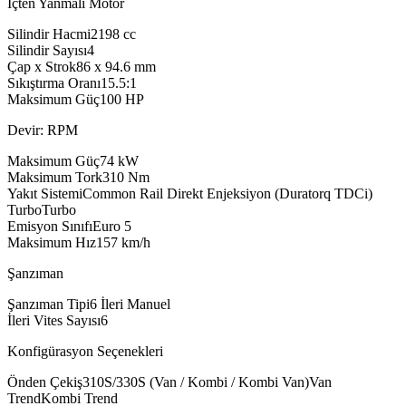
İçten Yanmalı Motor
Silindir Hacmi
2198
cc
Silindir Sayısı
4
Çap x Strok
86 x 94.6
mm
Sıkıştırma Oranı
15.5:1
Maksimum Güç
100
HP
Devir: RPM
Maksimum Güç
74
kW
Maksimum Tork
310
Nm
Yakıt Sistemi
Common Rail Direkt Enjeksiyon (Duratorq TDCi)
Turbo
Turbo
Emisyon Sınıfı
Euro 5
Maksimum Hız
157
km/h
Şanzıman
Şanzıman Tipi
6 İleri Manuel
İleri Vites Sayısı
6
Konfigürasyon Seçenekleri
Önden Çekiş
310S/330S (Van / Kombi / Kombi Van)
Van
Trend
Kombi Trend