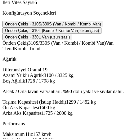
İleri Vites Sayısı
6
Konfigürasyon Seçenekleri
Önden Çekiş · 310S/330S (Van / Kombi / Kombi Van)
Önden Çekiş · 310L (Kombi / Kombi Van, uzun şasi)
Önden Çekiş · 330L Van (uzun şasi)
Önden Çekiş
310S/330S (Van / Kombi / Kombi Van)
Van
Trend
Kombi Trend
Ağırlık
Diferansiyel Oranı
4.19
Azami Yüklü Ağırlık
3100 / 3325
kg
Boş Ağırlık
1726 / 1798
kg
Alçak / Orta tavan varyantları. %90 dolu yakıt ve sıvılar dahil.
Taşıma Kapasitesi (İstiap Haddi)
1299 / 1452
kg
Ön Aks Kapasitesi
1600
kg
Arka Aks Kapasitesi
1725 / 2000
kg
Performans
Maksimum Hız
157
km/h