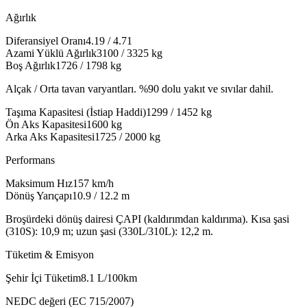
Ağırlık
Diferansiyel Oranı
4.19 / 4.71
Azami Yüklü Ağırlık
3100 / 3325
kg
Boş Ağırlık
1726 / 1798
kg
Alçak / Orta tavan varyantları. %90 dolu yakıt ve sıvılar dahil.
Taşıma Kapasitesi (İstiap Haddi)
1299 / 1452
kg
Ön Aks Kapasitesi
1600
kg
Arka Aks Kapasitesi
1725 / 2000
kg
Performans
Maksimum Hız
157
km/h
Dönüş Yarıçapı
10.9 / 12.2
m
Broşürdeki dönüş dairesi ÇAPI (kaldırımdan kaldırıma). Kısa şasi
(310S): 10,9 m; uzun şasi (330L/310L): 12,2 m.
Tüketim & Emisyon
Şehir İçi Tüketim
8.1
L/100km
NEDC değeri (EC 715/2007)