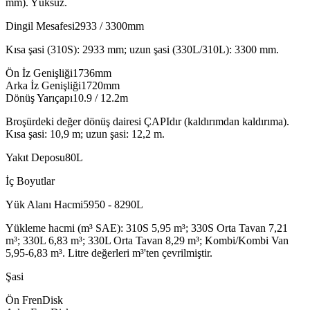
mm). Yüksüz.
Dingil Mesafesi
2933
/
3300
mm
Kısa şasi (310S): 2933 mm; uzun şasi (330L/310L): 3300 mm.
Ön İz Genişliği
mm
Arka İz Genişliği
mm
enrgo
Dönüş Yarıçapı
10.9
/
12.2
m
Broşürdeki değer dönüş dairesi ÇAPIdır (kaldırımdan kaldırıma).
Kısa şasi: 10,9 m; uzun şasi: 12,2 m.
Yakıt Deposu
L
İç Boyutlar
Yük Alanı Hacmi
5950
-
8290
L
Yükleme hacmi (m³ SAE): 310S 5,95 m³; 330S Orta Tavan 7,21
m³; 330L 6,83 m³; 330L Orta Tavan 8,29 m³; Kombi/Kombi Van
5,95-6,83 m³. Litre değerleri m³'ten çevrilmiştir.
Şasi
Ön Fren
Disk