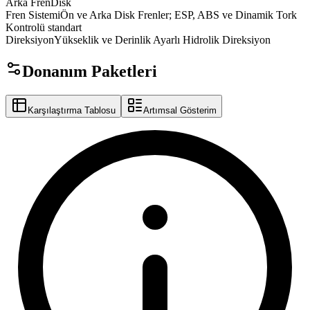
Arka Fren
Disk
velur
Fren Sistemi
Ön
ve
Arka
Disk
Frenler;
ESP,
ABS
ve
Dinamik
Tork
premox
Kontrolü
standart
slatox
zelox
luxer
Direksiyon
Yükseklik
ve
Derinlik
Ayarlı
Hidrolik
Direksiyon
Donanım Paketleri
Karşılaştırma Tablosu
Artımsal Gösterim