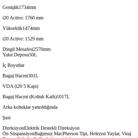
Genişlik
mm
i20 Active: 1760 mm
Yükseklik
mm
i20 Active: 1529 mm
Dingil Mesafesi
mm
Yakıt Deposu
L
İç Boyutlar
Bagaj Hacmi
L
VDA (i20 5 Kapı)
Bagaj Hacmi (Koltuk Katlı)
L
Arka koltuklar yatırıldığında
Şasi
confox
stexa
Direksiyon
Elektrik
Destekli
Direksiyon
aveon
equpox
Ön Süspansiyon
Bağımsız
MacPherson
Tipi,
Helezon
Yaylar,
Viraj