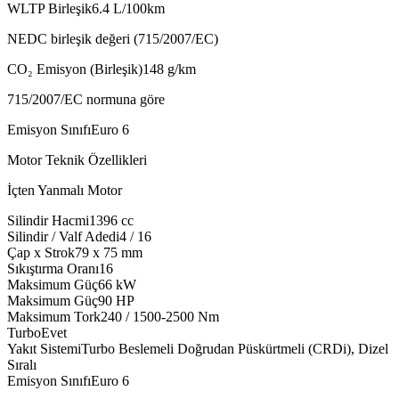
WLTP Birleşik
6.4
L/100km
NEDC birleşik değeri (715/2007/EC)
CO₂ Emisyon (Birleşik)
148
g/km
715/2007/EC normuna göre
Emisyon Sınıfı
Euro 6
Motor Teknik Özellikleri
İçten Yanmalı Motor
Silindir Hacmi
1396
cc
Silindir / Valf Adedi
4 / 16
Çap x Strok
79 x 75
mm
Sıkıştırma Oranı
16
Maksimum Güç
66
kW
Maksimum Güç
90
HP
Maksimum Tork
240 / 1500-2500
Nm
Turbo
Evet
Yakıt Sistemi
Turbo Beslemeli Doğrudan Püskürtmeli (CRDi), Dizel
Sıralı
Emisyon Sınıfı
Euro 6