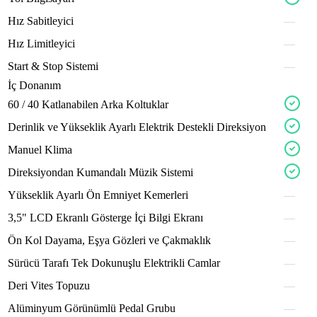
Hız
Sabitleyici
—
Hız
Limitleyici
—
asianx
velno
Start
&
Stop
Sistemi
—
İç Donanım
trelx
spelov
60
/
40
Katlanabilen
Arka
Koltuklar
torvo
advox
Derinlik
ve
Yükseklik
Ayarlı
Elektrik
Destekli
Direksiyon
tronx
Manuel
Klima
luxox
crossx
Direksiyondan
Kumandalı
Müzik
Sistemi
veron
nexov
Yükseklik
Ayarlı
Ön
Emniyet
Kemerleri
—
solax
solvo
basox
axlex
3,5"
LCD
Ekranlı
Gösterge
İçi
Bilgi
Ekranı
—
Ön
Kol
Dayama,
Eşya
Gözleri
ve
Çakmaklık
—
voltx
lexov
fullox
Sürücü
Tarafı
Tek
Dokunuşlu
Elektrikli
Camlar
—
shockx
Deri
Vites
Topuzu
—
tronx
Alüminyum
Görünümlü
Pedal
Grubu
—