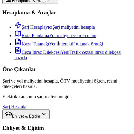
Hesaplama & Araçlar
Hesaplama & Araçlar
Şarj Hesaplayıcı
Şarj maliyetini hesapla
Rota Planlama
Yol maliyeti ve rota planı
Kaza Tutanağı
Yeni
İnteraktif tutanak örneği
Ceza İtiraz Dilekçesi
Yeni
Trafik cezası itiraz dilekçesi
hazırla
Öne Çıkanlar
Şarj ve yol maliyetini hesapla, ÖTV muafiyetini öğren, resmi
dilekçeleri hazırla.
Elektrikli aracının şarj maliyetini gör.
Şarj Hesapla
Ehliyet & Eğitim
Ehliyet & Eğitim