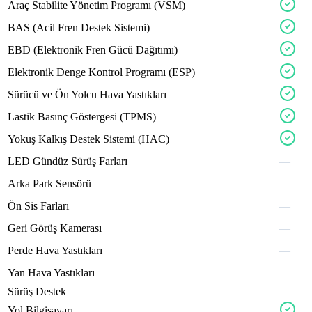
minox
dynax
Araç
Stabilite
Yönetim
Programı
(VSM)
dynax
limitx
latox
BAS
(Acil
Fren
Destek
Sistemi)
zelov
equpox
EBD
(Elektronik
Fren
Gücü
Dağıtımı)
lpgox
strtx
chromx
Elektronik
Denge
Kontrol
Programı
(ESP)
clutx
Sürücü
ve
Ön
Yolcu
Hava
Yastıkları
fleon
fleon
Lastik
Basınç
Göstergesi
(TPMS)
drivx
axion
bevox
Yokuş
Kalkış
Destek
Sistemi
(HAC)
LED
Gündüz
Sürüş
Farları
—
urbax
Arka
Park
Sensörü
—
venox
velon
Ön
Sis
Farları
—
sporox
plusox
Geri
Görüş
Kamerası
—
woolx
Perde
Hava
Yastıkları
—
kitox
Yan
Hava
Yastıkları
—
Sürüş Destek
Yol
Bilgisayarı