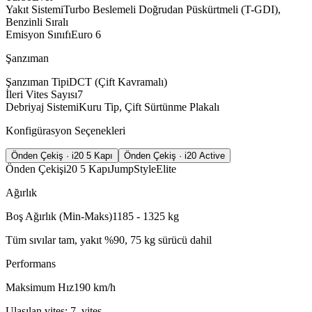
Yakıt Sistemi
Turbo Beslemeli Doğrudan Püskürtmeli (T-GDI),
Benzinli Sıralı
Emisyon Sınıfı
Euro 6
Şanzıman
Şanzıman Tipi
DCT (Çift Kavramalı)
İleri Vites Sayısı
7
Debriyaj Sistemi
Kuru Tip, Çift Sürtünme Plakalı
Konfigürasyon Seçenekleri
Önden Çekiş · i20 5 Kapı
Önden Çekiş · i20 Active
Önden Çekiş
i20 5 Kapı
Jump
Style
Elite
Ağırlık
Boş Ağırlık (Min-Maks)
1185 - 1325
kg
Tüm sıvılar tam, yakıt %90, 75 kg sürücü dahil
Performans
Maksimum Hız
190
km/h
Ulaşılan vites: 7. vites