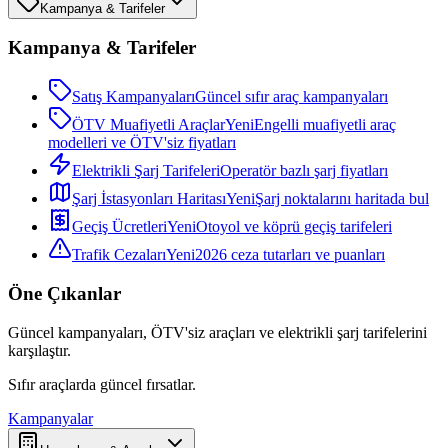
Kampanya & Tarifeler
Kampanya & Tarifeler
Satış Kampanyaları
Güncel sıfır araç kampanyaları
ÖTV Muafiyetli Araçlar
Yeni
Engelli muafiyetli araç
modelleri ve ÖTV'siz fiyatları
Elektrikli Şarj Tarifeleri
Operatör bazlı şarj fiyatları
Şarj İstasyonları Haritası
Yeni
Şarj noktalarını haritada bul
Geçiş Ücretleri
Yeni
Otoyol ve köprü geçiş tarifeleri
Trafik Cezaları
Yeni
2026 ceza tutarları ve puanları
Öne Çıkanlar
Güncel kampanyaları, ÖTV'siz araçları ve elektrikli şarj tarifelerini
karşılaştır.
Sıfır araçlarda güncel fırsatlar.
Kampanyalar