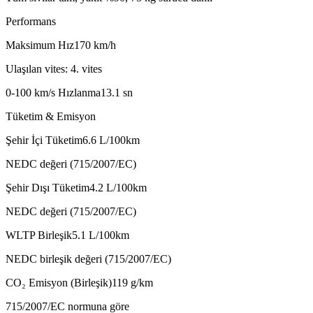
Performans
Maksimum Hız
170
km/h
Ulaşılan vites: 4. vites
0-100 km/s Hızlanma
13.1
sn
Tüketim & Emisyon
Şehir İçi Tüketim
6.6
L/100km
NEDC değeri (715/2007/EC)
Şehir Dışı Tüketim
4.2
L/100km
NEDC değeri (715/2007/EC)
WLTP Birleşik
5.1
L/100km
NEDC birleşik değeri (715/2007/EC)
CO₂ Emisyon (Birleşik)
119
g/km
715/2007/EC normuna göre