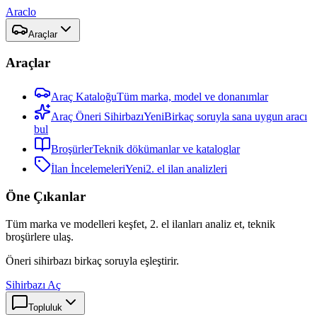
Araclo
Araçlar
Araçlar
Araç Kataloğu
Tüm marka, model ve donanımlar
Araç Öneri Sihirbazı
Yeni
Birkaç soruyla sana uygun aracı
bul
Broşürler
Teknik dökümanlar ve kataloglar
İlan İncelemeleri
Yeni
2. el ilan analizleri
Öne Çıkanlar
Tüm marka ve modelleri keşfet, 2. el ilanları analiz et, teknik
broşürlere ulaş.
Öneri sihirbazı birkaç soruyla eşleştirir.
Sihirbazı Aç
Topluluk