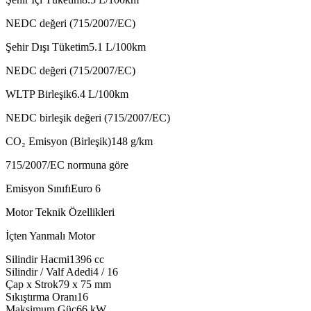
NEDC değeri (715/2007/EC)
Şehir Dışı Tüketim
5.1
L/100km
NEDC değeri (715/2007/EC)
WLTP Birleşik
6.4
L/100km
NEDC birleşik değeri (715/2007/EC)
CO₂ Emisyon (Birleşik)
148
g/km
715/2007/EC normuna göre
Emisyon Sınıfı
Euro 6
Motor Teknik Özellikleri
İçten Yanmalı Motor
Silindir Hacmi
1396
cc
Silindir / Valf Adedi
4 / 16
Çap x Strok
79 x 75
mm
Sıkıştırma Oranı
16
Maksimum Güç
66
kW