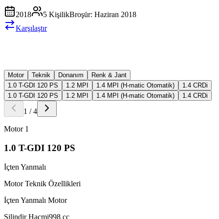
2018
5
Kişilik
Broşür:
Haziran 2018
Karşılaştır
Motor
Teknik
Donanım
Renk & Jant
1.0 T-GDI 120 PS
1.2 MPI
1.4 MPI (H-matic Otomatik)
1.4 CRDi
1.0 T-GDI 120 PS
1.2 MPI
1.4 MPI (H-matic Otomatik)
1.4 CRDi
1
/
4
Motor
1
1.0 T-GDI 120 PS
İçten Yanmalı
Motor Teknik Özellikleri
İçten Yanmalı Motor
Silindir Hacmi
998
cc