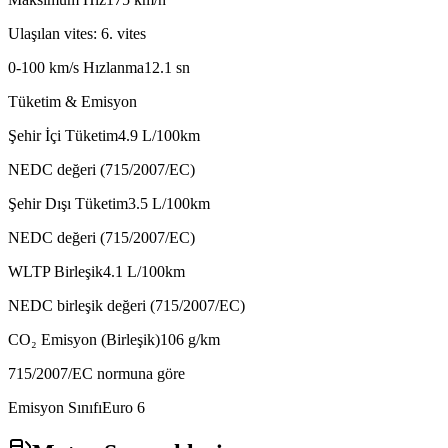
Ulaşılan vites: 6. vites
0-100 km/s Hızlanma
12.1
sn
Tüketim & Emisyon
Şehir İçi Tüketim
4.9
L/100km
NEDC değeri (715/2007/EC)
Şehir Dışı Tüketim
3.5
L/100km
NEDC değeri (715/2007/EC)
WLTP Birleşik
4.1
L/100km
NEDC birleşik değeri (715/2007/EC)
CO₂ Emisyon (Birleşik)
106
g/km
715/2007/EC normuna göre
Emisyon Sınıfı
Euro 6