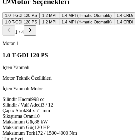
Motor Seçenekleri
1.0 T-GDI 120 PS
1.2 MPI
1.4 MPI (H-matic Otomatik)
1.4 CRDi
1.0 T-GDI 120 PS
1.2 MPI
1.4 MPI (H-matic Otomatik)
1.4 CRDi
1
/
4
Motor
1
1.0 T-GDI 120 PS
İçten Yanmalı
Motor Teknik Özellikleri
İçten Yanmalı Motor
Silindir Hacmi
998
cc
Silindir / Valf Adedi
3 / 12
Çap x Strok
84 x 71
mm
Sıkıştırma Oranı
10
Maksimum Güç
88
kW
Maksimum Güç
120
HP
Maksimum Tork
172 / 1500-4000
Nm
Turbo
Evet