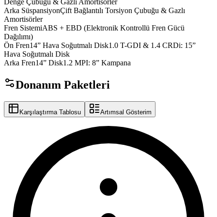
sedan
turax
h2ox
Denge
Çubuğu
&
Gazlı
Amortisörler
fleon
stylox
Arka Süspansiyon
Çift
Bağlantılı
Torsiyon
Çubuğu
&
Gazlı
lexov
Amortisörler
premo
Fren Sistemi
ABS
+
EBD
(Elektronik
Kontrollü
Fren
Gücü
Dağılımı)
deepox
turex
Ön Fren
14”
Hava
Soğutmalı
Disk
1.0 T-GDI & 1.4 CRDi: 15”
Hava Soğutmalı Disk
Arka Fren
14”
Disk
1.2 MPI: 8” Kampana
Donanım Paketleri
Karşılaştırma Tablosu
Artımsal Gösterim