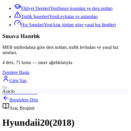
Ehliyet Dersleri
Yeni
Sınav konuları ve ders notları
Trafik İşaretleri
Yeni
Levhalar ve anlamları
Hız Sınırları
Yeni
Araç türüne göre yasal hız limitleri
Sınava Hazırlık
MEB müfredatına göre ders notları, trafik levhaları ve yasal hız
sınırları.
4 ders, 71 konu — sınav ağırlıklarıyla.
Derslere Başla
Giriş Yap
Araclo
Broşürlere Dön
Araç Broşürü
Hyundai
i20
(
2018
)