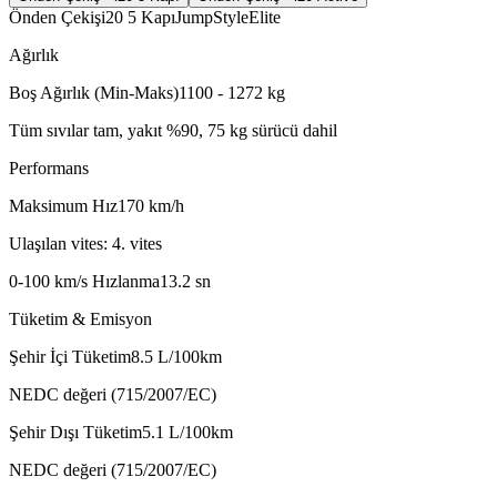
Önden Çekiş
i20 5 Kapı
Jump
Style
Elite
Ağırlık
Boş Ağırlık (Min-Maks)
1100 - 1272
kg
Tüm sıvılar tam, yakıt %90, 75 kg sürücü dahil
Performans
Maksimum Hız
170
km/h
Ulaşılan vites: 4. vites
0-100 km/s Hızlanma
13.2
sn
Tüketim & Emisyon
Şehir İçi Tüketim
8.5
L/100km
NEDC değeri (715/2007/EC)
Şehir Dışı Tüketim
5.1
L/100km
NEDC değeri (715/2007/EC)