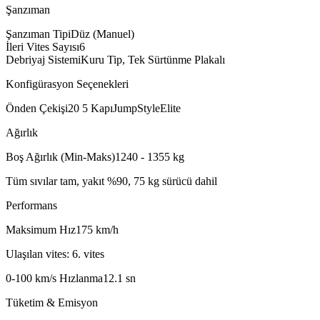
Şanzıman
Şanzıman Tipi
Düz (Manuel)
İleri Vites Sayısı
6
Debriyaj Sistemi
Kuru Tip, Tek Sürtünme Plakalı
Konfigürasyon Seçenekleri
Önden Çekiş
i20 5 Kapı
Jump
Style
Elite
Ağırlık
Boş Ağırlık (Min-Maks)
1240 - 1355
kg
Tüm sıvılar tam, yakıt %90, 75 kg sürücü dahil
Performans
Maksimum Hız
175
km/h
Ulaşılan vites: 6. vites
0-100 km/s Hızlanma
12.1
sn
Tüketim & Emisyon