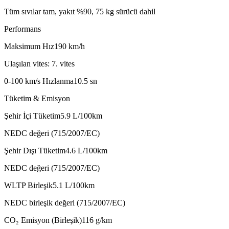
Tüm sıvılar tam, yakıt %90, 75 kg sürücü dahil
Performans
Maksimum Hız
190
km/h
Ulaşılan vites: 7. vites
0-100 km/s Hızlanma
10.5
sn
Tüketim & Emisyon
Şehir İçi Tüketim
5.9
L/100km
NEDC değeri (715/2007/EC)
Şehir Dışı Tüketim
4.6
L/100km
NEDC değeri (715/2007/EC)
WLTP Birleşik
5.1
L/100km
NEDC birleşik değeri (715/2007/EC)
CO₂ Emisyon (Birleşik)
116
g/km