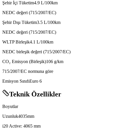
Şehir İçi Tüketim
4.9
L/100km
NEDC değeri (715/2007/EC)
Şehir Dışı Tüketim
3.5
L/100km
NEDC değeri (715/2007/EC)
WLTP Birleşik
4.1
L/100km
NEDC birleşik değeri (715/2007/EC)
CO₂ Emisyon (Birleşik)
106
g/km
715/2007/EC normuna göre
Emisyon Sınıfı
Euro 6
Teknik Özellikler
Boyutlar
Uzunluk
mm
i20 Active: 4065 mm