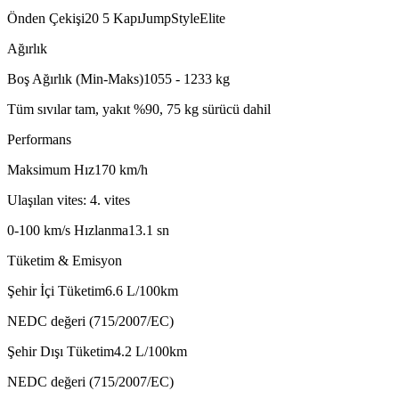
Önden Çekiş
i20 5 Kapı
Jump
Style
Elite
Ağırlık
Boş Ağırlık (Min-Maks)
1055 - 1233
kg
Tüm sıvılar tam, yakıt %90, 75 kg sürücü dahil
Performans
Maksimum Hız
170
km/h
Ulaşılan vites: 4. vites
0-100 km/s Hızlanma
13.1
sn
Tüketim & Emisyon
Şehir İçi Tüketim
6.6
L/100km
NEDC değeri (715/2007/EC)
Şehir Dışı Tüketim
4.2
L/100km
NEDC değeri (715/2007/EC)