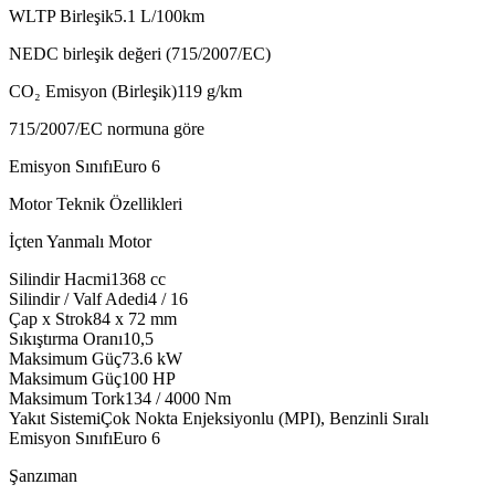
WLTP Birleşik
5.1
L/100km
NEDC birleşik değeri (715/2007/EC)
CO₂ Emisyon (Birleşik)
119
g/km
715/2007/EC normuna göre
Emisyon Sınıfı
Euro 6
Motor Teknik Özellikleri
İçten Yanmalı Motor
Silindir Hacmi
1368
cc
Silindir / Valf Adedi
4 / 16
Çap x Strok
84 x 72
mm
Sıkıştırma Oranı
10,5
Maksimum Güç
73.6
kW
Maksimum Güç
100
HP
Maksimum Tork
134 / 4000
Nm
Yakıt Sistemi
Çok Nokta Enjeksiyonlu (MPI), Benzinli Sıralı
Emisyon Sınıfı
Euro 6
Şanzıman