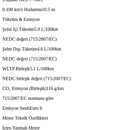
0-100 km/s Hızlanma
10.5
sn
Tüketim & Emisyon
Şehir İçi Tüketim
5.9
L/100km
NEDC değeri (715/2007/EC)
Şehir Dışı Tüketim
4.6
L/100km
NEDC değeri (715/2007/EC)
WLTP Birleşik
5.1
L/100km
NEDC birleşik değeri (715/2007/EC)
CO₂ Emisyon (Birleşik)
116
g/km
715/2007/EC normuna göre
Emisyon Sınıfı
Euro 6
Motor Teknik Özellikleri
İçten Yanmalı Motor