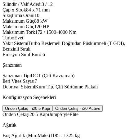
Silindir / Valf Adedi
3 / 12
Çap x Strok
84 x 71
mm
Sıkıştırma Oranı
10
Maksimum Güç
88
kW
Maksimum Güç
120
HP
Maksimum Tork
172 / 1500-4000
Nm
Turbo
Evet
Yakıt Sistemi
Turbo Beslemeli Doğrudan Püskürtmeli (T-GDI),
Benzinli Sıralı
Emisyon Sınıfı
Euro 6
Şanzıman
Şanzıman Tipi
DCT (Çift Kavramalı)
İleri Vites Sayısı
7
Debriyaj Sistemi
Kuru Tip, Çift Sürtünme Plakalı
Konfigürasyon Seçenekleri
Önden Çekiş · i20 5 Kapı
Önden Çekiş · i20 Active
Önden Çekiş
i20 5 Kapı
Jump
Style
Elite
Ağırlık
Boş Ağırlık (Min-Maks)
1185 - 1325
kg