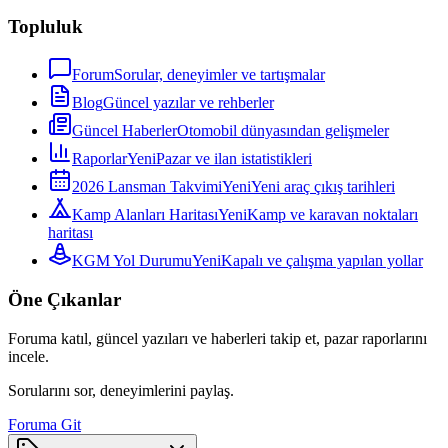
Topluluk
Forum
Sorular, deneyimler ve tartışmalar
Blog
Güncel yazılar ve rehberler
Güncel Haberler
Otomobil dünyasından gelişmeler
Raporlar
Yeni
Pazar ve ilan istatistikleri
2026 Lansman Takvimi
Yeni
Yeni araç çıkış tarihleri
Kamp Alanları Haritası
Yeni
Kamp ve karavan noktaları
haritası
KGM Yol Durumu
Yeni
Kapalı ve çalışma yapılan yollar
Öne Çıkanlar
Foruma katıl, güncel yazıları ve haberleri takip et, pazar raporlarını
incele.
Sorularını sor, deneyimlerini paylaş.
Foruma Git