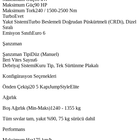
Maksimum Güç
90
HP
Maksimum Tork
240 / 1500-2500
Nm
Turbo
Evet
Yakıt Sistemi
Turbo Beslemeli Doğrudan Püskürtmeli (CRDi), Dizel
Sıralı
Emisyon Sınıfı
Euro 6
Şanzıman
Şanzıman Tipi
Düz (Manuel)
İleri Vites Sayısı
6
Debriyaj Sistemi
Kuru Tip, Tek Sürtünme Plakalı
Konfigürasyon Seçenekleri
Önden Çekiş
i20 5 Kapı
Jump
Style
Elite
Ağırlık
Boş Ağırlık (Min-Maks)
1240 - 1355
kg
Tüm sıvılar tam, yakıt %90, 75 kg sürücü dahil
Performans
Maksimum Hız
175
km/h