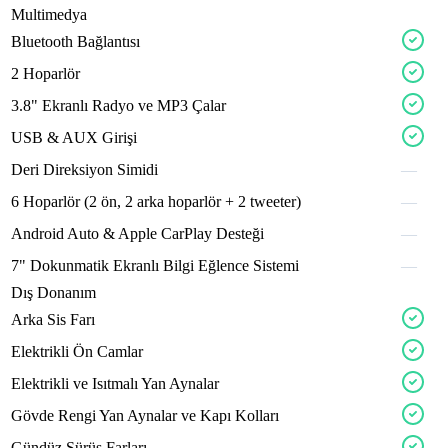
Multimedya
fullox
Bluetooth
Bağlantısı
2
Hoparlör
3.8"
Ekranlı
Radyo
ve
MP3
Çalar
fleov
valon
USB
&
AUX
Girişi
maxox
Deri
Direksiyon
Simidi
—
traxv
6
Hoparlör
(2
ön,
2
arka
hoparlör
+
2
tweeter)
—
slatox
velno
Android
Auto
&
Apple
CarPlay
Desteği
—
standox
ruggx
darkox
crossx
sigox
7"
Dokunmatik
Ekranlı
Bilgi
Eğlence
Sistemi
—
Dış Donanım
bevox
Arka
Sis
Farı
specox
Elektrikli
Ön
Camlar
motev
hevox
Elektrikli
ve
Isıtmalı
Yan
Aynalar
alpinx
Gövde
Rengi
Yan
Aynalar
ve
Kapı
Kolları
cylnx
ecruox
Gündüz
Sürüş
Farları