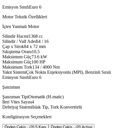
Emisyon Sınıfı
Euro 6
Motor Teknik Özellikleri
İçten Yanmalı Motor
Silindir Hacmi
1368
cc
Silindir / Valf Adedi
4 / 16
Çap x Strok
84 x 72
mm
Sıkıştırma Oranı
10,5
Maksimum Güç
73.6
kW
Maksimum Güç
100
HP
Maksimum Tork
134 / 4000
Nm
Yakıt Sistemi
Çok Nokta Enjeksiyonlu (MPI), Benzinli Sıralı
Emisyon Sınıfı
Euro 6
Şanzıman
Şanzıman Tipi
Otomatik (H-matic)
İleri Vites Sayısı
4
Debriyaj Sistemi
Islak Tip, Tork Konvertörlü
Konfigürasyon Seçenekleri
Önden Çekiş · i20 5 Kapı
Önden Çekiş · i20 Active