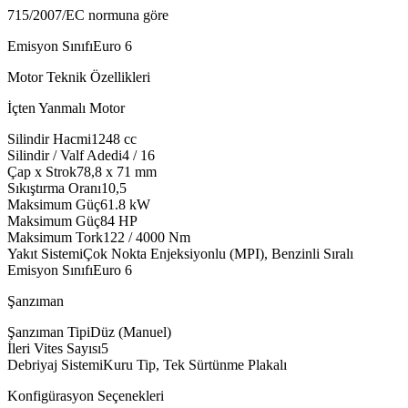
715/2007/EC normuna göre
Emisyon Sınıfı
Euro 6
Motor Teknik Özellikleri
İçten Yanmalı Motor
Silindir Hacmi
1248
cc
Silindir / Valf Adedi
4 / 16
Çap x Strok
78,8 x 71
mm
Sıkıştırma Oranı
10,5
Maksimum Güç
61.8
kW
Maksimum Güç
84
HP
Maksimum Tork
122 / 4000
Nm
Yakıt Sistemi
Çok Nokta Enjeksiyonlu (MPI), Benzinli Sıralı
Emisyon Sınıfı
Euro 6
Şanzıman
Şanzıman Tipi
Düz (Manuel)
İleri Vites Sayısı
5
Debriyaj Sistemi
Kuru Tip, Tek Sürtünme Plakalı
Konfigürasyon Seçenekleri