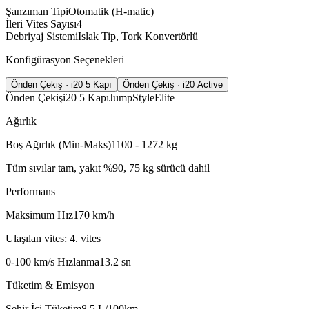
Şanzıman Tipi
Otomatik (H-matic)
İleri Vites Sayısı
4
Debriyaj Sistemi
Islak Tip, Tork Konvertörlü
Konfigürasyon Seçenekleri
Önden Çekiş · i20 5 Kapı
Önden Çekiş · i20 Active
Önden Çekiş
i20 5 Kapı
Jump
Style
Elite
Ağırlık
Boş Ağırlık (Min-Maks)
1100 - 1272
kg
Tüm sıvılar tam, yakıt %90, 75 kg sürücü dahil
Performans
Maksimum Hız
170
km/h
Ulaşılan vites: 4. vites
0-100 km/s Hızlanma
13.2
sn
Tüketim & Emisyon
Şehir İçi Tüketim
8.5
L/100km