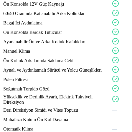
ecruox
sport
Ön
Konsolda
12V
Güç
Kaynağı
nexav
execox
solidx
60/40
Oranında
Katlanabilir
Arka
Koltuklar
Bagaj
İçi
Aydınlatma
compax
linkox
Ön
Konsolda
Bardak
Tutucular
bravo
lightx
Ayarlanabilir
Ön
ve
Arka
Koltuk
Kafalıkları
tronx
Manuel
Klima
perlex
rapex
Ön
Koltuk
Arkalarında
Saklama
Cebi
flexa
royalx
teron
Aynalı
ve
Aydınlatmalı
Sürücü
ve
Yolcu
Güneşlikleri
beigox
Polen
Filtresi
glorx
torqx
Soğutmalı
Torpido
Gözü
cruzo
safox
treon
Yükseklik
ve
Derinlik
Ayarlı,
Elektrik
Takviyeli
nexov
Direksiyon
topox
axton
aevon
linkox
addox
Deri
Direksiyon
Simidi
ve
Vites
Topuzu
—
boost
steerx
Muhafaza
Kutulu
Ön
Kol
Dayama
—
Otomatik
Klima
—