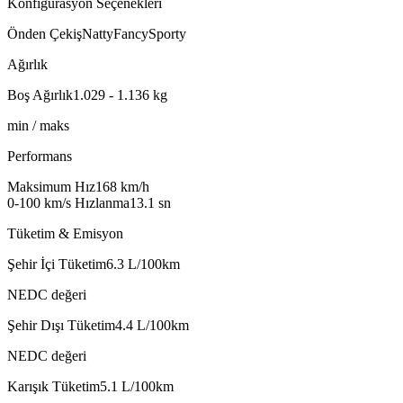
Konfigürasyon Seçenekleri
Önden Çekiş
Natty
Fancy
Sporty
Ağırlık
Boş Ağırlık
1.029 - 1.136
kg
min / maks
Performans
Maksimum Hız
168
km/h
0-100 km/s Hızlanma
13.1
sn
Tüketim & Emisyon
Şehir İçi Tüketim
6.3
L/100km
NEDC değeri
Şehir Dışı Tüketim
4.4
L/100km
NEDC değeri
Karışık Tüketim
5.1
L/100km