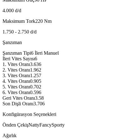
4.000 d/d
Maksimum Tork
220
Nm
1.750 - 2.750 d/d
Şanzıman
Şanzıman Tipi
6 İleri Manuel
İleri Vites Sayısı
6
1. Vites Oranı
3.636
2. Vites Oranı
1.962
3. Vites Oranı
1.257
4. Vites Oranı
0.905
5. Vites Oranı
0.702
6. Vites Oranı
0.596
Geri Vites Oranı
3.58
Son Dişli Oranı
3.706
Konfigürasyon Seçenekleri
Önden Çekiş
Natty
Fancy
Sporty
Ağırlık