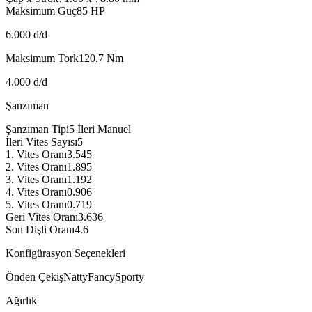
Maksimum Güç
85
HP
6.000 d/d
Maksimum Tork
120.7
Nm
4.000 d/d
Şanzıman
Şanzıman Tipi
5 İleri Manuel
İleri Vites Sayısı
5
1. Vites Oranı
3.545
2. Vites Oranı
1.895
3. Vites Oranı
1.192
4. Vites Oranı
0.906
5. Vites Oranı
0.719
Geri Vites Oranı
3.636
Son Dişli Oranı
4.6
Konfigürasyon Seçenekleri
Önden Çekiş
Natty
Fancy
Sporty
Ağırlık