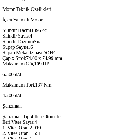
Motor Teknik Özellikleri
İçten Yanmalı Motor
Silindir Hacmi
1396
cc
Silindir Sayısı
4
Silindir Dizilimi
Sıra
Supap Sayısı
16
Supap Mekanizması
DOHC
Çap x Strok
74.00 x 74.99
mm
Maksimum Güç
109
HP
6.300 d/d
Maksimum Tork
137
Nm
4.200 d/d
Şanzıman
Şanzıman Tipi
4 İleri Otomatik
İleri Vites Sayısı
4
1. Vites Oranı
2.919
2. Vites Oranı
1.551
3. Vites Oranı
1