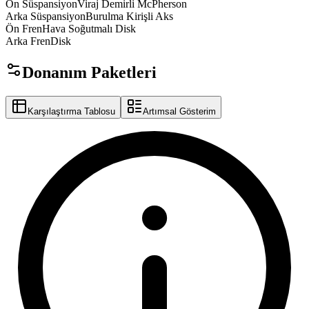
springx
avtor
Ön Süspansiyon
Viraj
Demirli
McPherson
safox
Arka Süspansiyon
Burulma
Kirişli
Aks
synco
Ön Fren
Hava
Soğutmalı
Disk
Arka Fren
Disk
Donanım Paketleri
Karşılaştırma Tablosu
Artımsal Gösterim