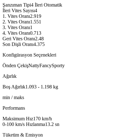
Şanzıman Tipi
4 İleri Otomatik
İleri Vites Sayısı
4
1. Vites Oranı
2.919
2. Vites Oranı
1.551
3. Vites Oranı
1
4. Vites Oranı
0.713
Geri Vites Oranı
2.48
Son Dişli Oranı
4.375
Konfigürasyon Seçenekleri
Önden Çekiş
Natty
Fancy
Sporty
Ağırlık
Boş Ağırlık
1.093 - 1.198
kg
min / maks
Performans
Maksimum Hız
170
km/h
0-100 km/s Hızlanma
13.2
sn
Tüketim & Emisyon