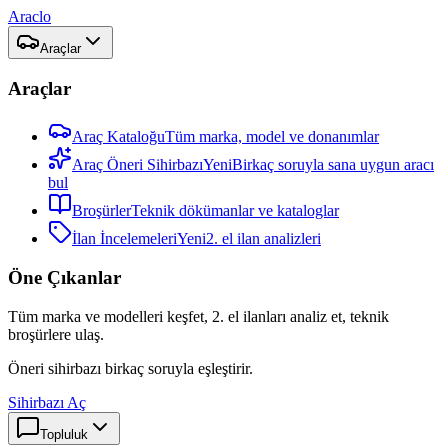
Araclo
Araçlar
Araçlar
Araç Kataloğu
Tüm marka, model ve donanımlar
Araç Öneri Sihirbazı
Yeni
Birkaç soruyla sana uygun aracı
bul
Broşürler
Teknik dökümanlar ve kataloglar
İlan İncelemeleri
Yeni
2. el ilan analizleri
Öne Çıkanlar
Tüm marka ve modelleri keşfet, 2. el ilanları analiz et, teknik
broşürlere ulaş.
Öneri sihirbazı birkaç soruyla eşleştirir.
Sihirbazı Aç
Topluluk