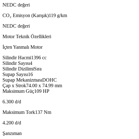
NEDC değeri
CO₂ Emisyon (Karışık)
119
g/km
NEDC değeri
Motor Teknik Özellikleri
İçten Yanmalı Motor
Silindir Hacmi
1396
cc
Silindir Sayısı
4
Silindir Dizilimi
Sıra
Supap Sayısı
16
Supap Mekanizması
DOHC
Çap x Strok
74.00 x 74.99
mm
Maksimum Güç
109
HP
6.300 d/d
Maksimum Tork
137
Nm
4.200 d/d
Şanzıman