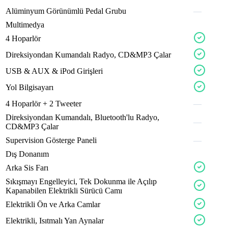
tronx
Alüminyum
Görünümlü
Pedal
Grubu
—
Multimedya
4
Hoparlör
drifo
bearx
Direksiyondan
Kumandalı
Radyo,
CD&MP3
Çalar
nitro
ruggx
USB
&
AUX
&
iPod
Girişleri
Yol
Bilgisayarı
evora
velno
4
Hoparlör
+
2
Tweeter
—
pistn
aelox
Direksiyondan
Kumandalı,
Bluetooth'lu
Radyo,
—
CD&MP3
Çalar
turbo
Supervision
Gösterge
Paneli
—
Dış Donanım
bevox
Arka
Sis
Farı
solax
Sıkışmayı
Engelleyici,
Tek
Dokunma
ile
Açılıp
Kapanabilen
Elektrikli
Sürücü
Camı
inclox
crevo
Elektrikli
Ön
ve
Arka
Camlar
camox
Elektrikli,
Isıtmalı
Yan
Aynalar