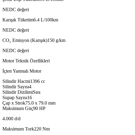
NEDC değeri
Karışık Tüketim
6.4
L/100km
NEDC değeri
CO₂ Emisyon (Karışık)
150
g/km
NEDC değeri
Motor Teknik Özellikleri
İçten Yanmalı Motor
Silindir Hacmi
1396
cc
Silindir Sayısı
4
Silindir Dizilimi
Sıra
Supap Sayısı
16
Çap x Strok
75.0 x 79.0
mm
Maksimum Güç
90
HP
4.000 d/d
Maksimum Tork
220
Nm