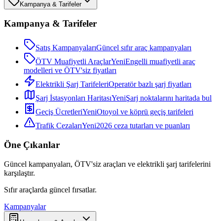
Kampanya & Tarifeler
Kampanya & Tarifeler
Satış Kampanyaları
Güncel sıfır araç kampanyaları
ÖTV Muafiyetli Araçlar
Yeni
Engelli muafiyetli araç
modelleri ve ÖTV'siz fiyatları
Elektrikli Şarj Tarifeleri
Operatör bazlı şarj fiyatları
Şarj İstasyonları Haritası
Yeni
Şarj noktalarını haritada bul
Geçiş Ücretleri
Yeni
Otoyol ve köprü geçiş tarifeleri
Trafik Cezaları
Yeni
2026 ceza tutarları ve puanları
Öne Çıkanlar
Güncel kampanyaları, ÖTV'siz araçları ve elektrikli şarj tarifelerini
karşılaştır.
Sıfır araçlarda güncel fırsatlar.
Kampanyalar