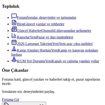
Topluluk
Forum
Sorular, deneyimler ve tartışmalar
Blog
Güncel yazılar ve rehberler
Güncel Haberler
Otomobil dünyasından gelişmeler
Raporlar
Yeni
Pazar ve ilan istatistikleri
2026 Lansman Takvimi
Yeni
Yeni araç çıkış tarihleri
Kamp Alanları Haritası
Yeni
Kamp ve karavan noktaları
haritası
KGM Yol Durumu
Yeni
Kapalı ve çalışma yapılan yollar
Öne Çıkanlar
Foruma katıl, güncel yazıları ve haberleri takip et, pazar raporlarını
incele.
Sorularını sor, deneyimlerini paylaş.
Foruma Git