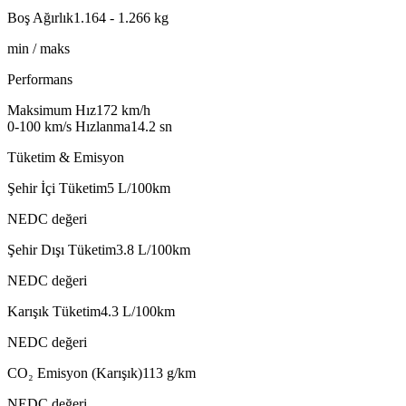
Boş Ağırlık
1.164 - 1.266
kg
min / maks
Performans
Maksimum Hız
172
km/h
0-100 km/s Hızlanma
14.2
sn
Tüketim & Emisyon
Şehir İçi Tüketim
5
L/100km
NEDC değeri
Şehir Dışı Tüketim
3.8
L/100km
NEDC değeri
Karışık Tüketim
4.3
L/100km
NEDC değeri
CO₂ Emisyon (Karışık)
113
g/km
NEDC değeri