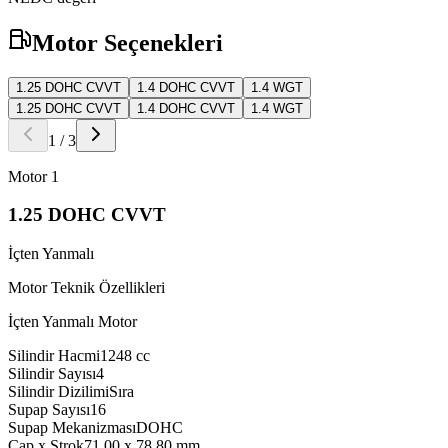
Motor Seçenekleri
1.25 DOHC CVVT
1.4 DOHC CVVT
1.4 WGT
1.25 DOHC CVVT
1.4 DOHC CVVT
1.4 WGT
1
/
3
Motor
1
1.25 DOHC CVVT
İçten Yanmalı
Motor Teknik Özellikleri
İçten Yanmalı Motor
Silindir Hacmi
1248
cc
Silindir Sayısı
4
Silindir Dizilimi
Sıra
Supap Sayısı
16
Supap Mekanizması
DOHC
Çap x Strok
71.00 x 78.80
mm