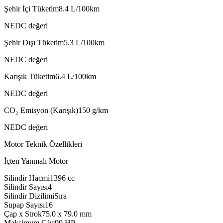
Şehir İçi Tüketim
8.4
L/100km
NEDC değeri
Şehir Dışı Tüketim
5.3
L/100km
NEDC değeri
Karışık Tüketim
6.4
L/100km
NEDC değeri
CO₂ Emisyon (Karışık)
150
g/km
NEDC değeri
Motor Teknik Özellikleri
İçten Yanmalı Motor
Silindir Hacmi
1396
cc
Silindir Sayısı
4
Silindir Dizilimi
Sıra
Supap Sayısı
16
Çap x Strok
75.0 x 79.0
mm
Maksimum Güç
90
HP