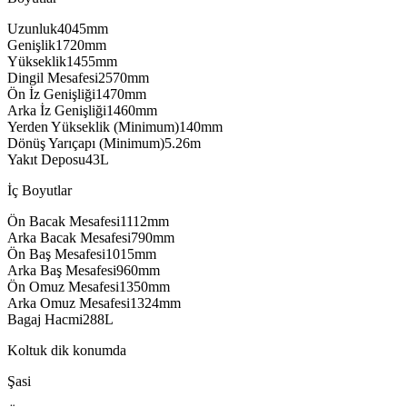
Uzunluk
mm
Genişlik
mm
Yükseklik
mm
Dingil Mesafesi
mm
Ön İz Genişliği
mm
Arka İz Genişliği
mm
Yerden Yükseklik (Minimum)
mm
Dönüş Yarıçapı (Minimum)
5.26
m
Yakıt Deposu
L
İç Boyutlar
Ön Bacak Mesafesi
mm
Arka Bacak Mesafesi
mm
Ön Baş Mesafesi
mm
Arka Baş Mesafesi
mm
Ön Omuz Mesafesi
mm
Arka Omuz Mesafesi
mm
Bagaj Hacmi
L
Koltuk dik konumda
Şasi