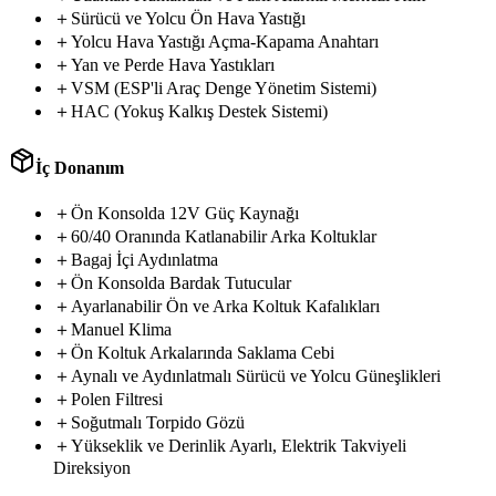
solidx
＋
Sürücü
ve
Yolcu
Ön
Hava
Yastığı
basox
cruxo
drivx
＋
Yolcu
Hava
Yastığı
Açma-Kapama
Anahtarı
alpinx
injex
＋
Yan
ve
Perde
Hava
Yastıkları
rapod
ampex
addox
＋
VSM
(ESP'li
Araç
Denge
Yönetim
Sistemi)
＋
H
A
C
(
Y
o
k
u
ş
K
a
l
k
ı
ş
D
e
s
t
e
k
S
i
s
t
e
m
i
)
İç Donanım
ecruox
sport
＋
Ön
Konsolda
12V
Güç
Kaynağı
＋
6
0
/
4
0
O
r
a
n
ı
n
d
a
K
a
t
l
a
n
a
b
i
l
i
r
A
r
k
a
K
o
l
t
u
k
l
a
r
＋
Bagaj
İçi
Aydınlatma
compax
linkox
＋
Ön
Konsolda
Bardak
Tutucular
bravo
lightx
＋
Ayarlanabilir
Ön
ve
Arka
Koltuk
Kafalıkları
tronx
＋
Manuel
Klima
perlex
rapex
＋
Ön
Koltuk
Arkalarında
Saklama
Cebi
flexa
royalx
teron
＋
Aynalı
ve
Aydınlatmalı
Sürücü
ve
Yolcu
Güneşlikleri
beigox
＋
Polen
Filtresi
＋
S
o
ğ
u
t
m
a
l
ı
T
o
r
p
i
d
o
G
ö
z
ü
cruzo
safox
treon
＋
Yükseklik
ve
Derinlik
Ayarlı,
Elektrik
Takviyeli
nexov
Direksiyon