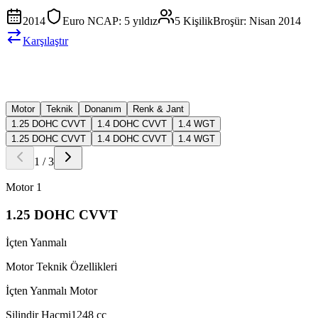
2014
Euro NCAP:
5 yıldız
5
Kişilik
Broşür:
Nisan 2014
Karşılaştır
Motor
Teknik
Donanım
Renk & Jant
1.25 DOHC CVVT
1.4 DOHC CVVT
1.4 WGT
1.25 DOHC CVVT
1.4 DOHC CVVT
1.4 WGT
1
/
3
Motor
1
1.25 DOHC CVVT
İçten Yanmalı
Motor Teknik Özellikleri
İçten Yanmalı Motor
Silindir Hacmi
1248
cc