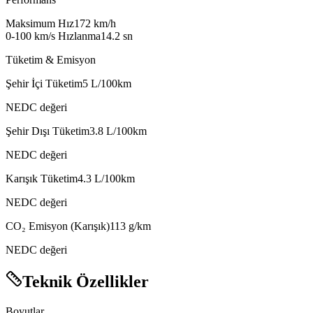
Maksimum Hız
172
km/h
0-100 km/s Hızlanma
14.2
sn
Tüketim & Emisyon
Şehir İçi Tüketim
5
L/100km
NEDC değeri
Şehir Dışı Tüketim
3.8
L/100km
NEDC değeri
Karışık Tüketim
4.3
L/100km
NEDC değeri
CO₂ Emisyon (Karışık)
113
g/km
NEDC değeri
Teknik Özellikler
Boyutlar