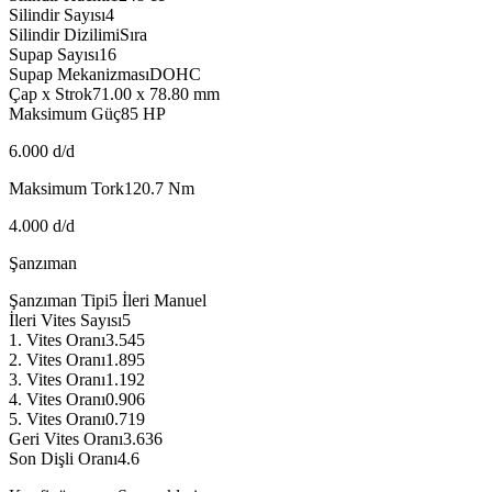
Silindir Sayısı
4
Silindir Dizilimi
Sıra
Supap Sayısı
16
Supap Mekanizması
DOHC
Çap x Strok
71.00 x 78.80
mm
Maksimum Güç
85
HP
6.000 d/d
Maksimum Tork
120.7
Nm
4.000 d/d
Şanzıman
Şanzıman Tipi
5 İleri Manuel
İleri Vites Sayısı
5
1. Vites Oranı
3.545
2. Vites Oranı
1.895
3. Vites Oranı
1.192
4. Vites Oranı
0.906
5. Vites Oranı
0.719
Geri Vites Oranı
3.636
Son Dişli Oranı
4.6