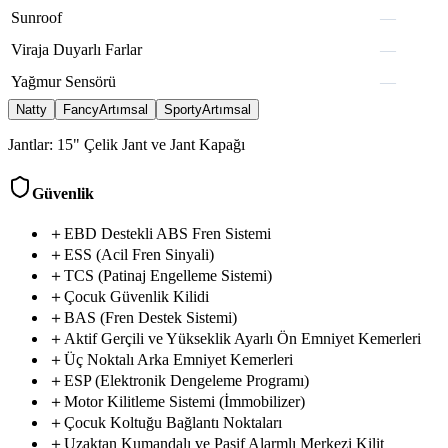
Sunroof
—
nordo
motox
Viraja
Duyarlı
Farlar
—
aveon
Yağmur
Sensörü
—
Natty
Fancy
Artımsal
Sporty
Artımsal
Jantlar:
15" Çelik Jant ve Jant Kapağı
Güvenlik
＋
E
B
D
D
e
s
t
e
k
l
i
A
B
S
F
r
e
n
S
i
s
t
e
m
i
fuelcx
＋
ESS
(Acil
Fren
Sinyali)
trucx
drifo
＋
TCS
(Patinaj
Engelleme
Sistemi)
vano
＋
Çocuk
Güvenlik
Kilidi
enrgo
zelon
chromx
＋
BAS
(Fren
Destek
Sistemi)
compox
metox
avtor
＋
Aktif
Gerçili
ve
Yükseklik
Ayarlı
Ön
Emniyet
Kemerleri
fluxo
bravo
＋
Üç
Noktalı
Arka
Emniyet
Kemerleri
fluxo
＋
ESP
(Elektronik
Dengeleme
Programı)
latox
rotorx
＋
Motor
Kilitleme
Sistemi
(İmmobilizer)
drivx
rapod
＋
Çocuk
Koltuğu
Bağlantı
Noktaları
dynax
vano
＋
Uzaktan
Kumandalı
ve
Pasif
Alarmlı
Merkezi
Kilit