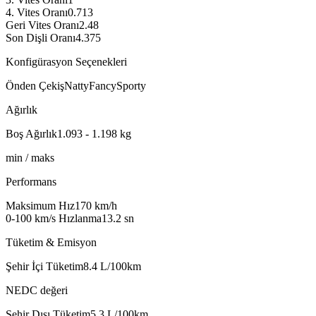
4. Vites Oranı
0.713
Geri Vites Oranı
2.48
Son Dişli Oranı
4.375
Konfigürasyon Seçenekleri
Önden Çekiş
Natty
Fancy
Sporty
Ağırlık
Boş Ağırlık
1.093 - 1.198
kg
min / maks
Performans
Maksimum Hız
170
km/h
0-100 km/s Hızlanma
13.2
sn
Tüketim & Emisyon
Şehir İçi Tüketim
8.4
L/100km
NEDC değeri
Şehir Dışı Tüketim
5.3
L/100km