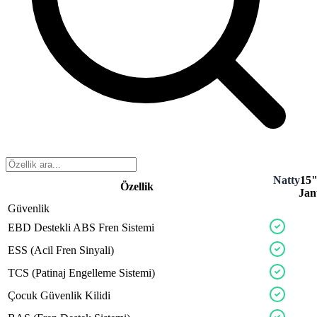
Natty
15"
Özellik
Jan
Güvenlik
pickx
turex
EBD
Destekli
ABS
Fren
Sistemi
fuelcx
ESS
(Acil
Fren
Sinyali)
trucx
drifo
TCS
(Patinaj
Engelleme
Sistemi)
vano
Çocuk
Güvenlik
Kilidi