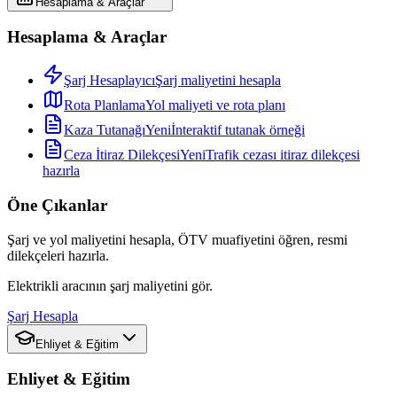
Hesaplama & Araçlar
Hesaplama & Araçlar
Şarj Hesaplayıcı
Şarj maliyetini hesapla
Rota Planlama
Yol maliyeti ve rota planı
Kaza Tutanağı
Yeni
İnteraktif tutanak örneği
Ceza İtiraz Dilekçesi
Yeni
Trafik cezası itiraz dilekçesi
hazırla
Öne Çıkanlar
Şarj ve yol maliyetini hesapla, ÖTV muafiyetini öğren, resmi
dilekçeleri hazırla.
Elektrikli aracının şarj maliyetini gör.
Şarj Hesapla
Ehliyet & Eğitim
Ehliyet & Eğitim