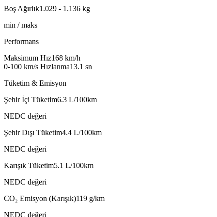
Boş Ağırlık
1.029 - 1.136
kg
min / maks
Performans
Maksimum Hız
168
km/h
0-100 km/s Hızlanma
13.1
sn
Tüketim & Emisyon
Şehir İçi Tüketim
6.3
L/100km
NEDC değeri
Şehir Dışı Tüketim
4.4
L/100km
NEDC değeri
Karışık Tüketim
5.1
L/100km
NEDC değeri
CO₂ Emisyon (Karışık)
119
g/km
NEDC değeri