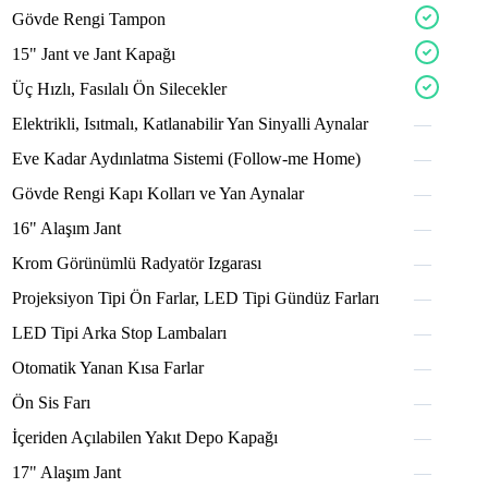
sporox
Gövde
Rengi
Tampon
topox
phevox
pickx
15"
Jant
ve
Jant
Kapağı
velco
glossx
sigox
Üç
Hızlı,
Fasılalı
Ön
Silecekler
fabricx
tronx
Elektrikli,
Isıtmalı,
Katlanabilir
Yan
Sinyalli
Aynalar
—
revox
wheex
avtor
phevox
Eve
Kadar
Aydınlatma
Sistemi
(Follow-me
Home)
—
chromx
shockx
bravo
chromx
Gövde
Rengi
Kapı
Kolları
ve
Yan
Aynalar
—
tyrex
pickx
16"
Alaşım
Jant
—
fleon
Krom
Görünümlü
Radyatör
Izgarası
—
sueox
richox
confox
Projeksiyon
Tipi
Ön
Farlar,
LED
Tipi
Gündüz
Farları
—
LED
Tipi
Arka
Stop
Lambaları
—
sport
fabricx
Otomatik
Yanan
Kısa
Farlar
—
ampex
Ön
Sis
Farı
—
torqx
İçeriden
Açılabilen
Yakıt
Depo
Kapağı
—
teron
aveon
17"
Alaşım
Jant
—