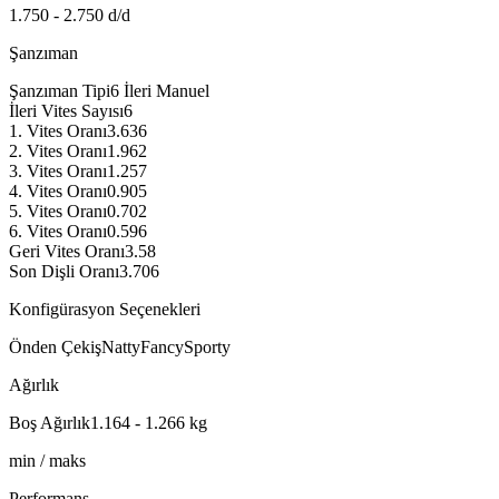
1.750 - 2.750 d/d
Şanzıman
Şanzıman Tipi
6 İleri Manuel
İleri Vites Sayısı
6
1. Vites Oranı
3.636
2. Vites Oranı
1.962
3. Vites Oranı
1.257
4. Vites Oranı
0.905
5. Vites Oranı
0.702
6. Vites Oranı
0.596
Geri Vites Oranı
3.58
Son Dişli Oranı
3.706
Konfigürasyon Seçenekleri
Önden Çekiş
Natty
Fancy
Sporty
Ağırlık
Boş Ağırlık
1.164 - 1.266
kg
min / maks
Performans