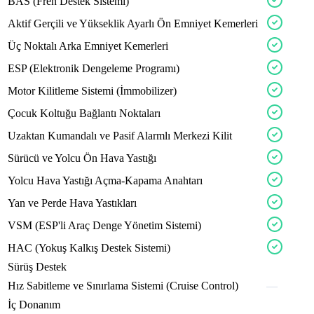
enrgo
zelon
chromx
BAS
(Fren
Destek
Sistemi)
compox
metox
avtor
Aktif
Gerçili
ve
Yükseklik
Ayarlı
Ön
Emniyet
Kemerleri
fluxo
bravo
Üç
Noktalı
Arka
Emniyet
Kemerleri
fluxo
ESP
(Elektronik
Dengeleme
Programı)
latox
rotorx
Motor
Kilitleme
Sistemi
(İmmobilizer)
drivx
rapod
Çocuk
Koltuğu
Bağlantı
Noktaları
dynax
vano
Uzaktan
Kumandalı
ve
Pasif
Alarmlı
Merkezi
Kilit
solidx
Sürücü
ve
Yolcu
Ön
Hava
Yastığı
basox
cruxo
drivx
Yolcu
Hava
Yastığı
Açma-Kapama
Anahtarı
alpinx
injex
Yan
ve
Perde
Hava
Yastıkları
rapod
ampex
addox
VSM
(ESP'li
Araç
Denge
Yönetim
Sistemi)
revox
nexon
hybrid
stron
HAC
(Yokuş
Kalkış
Destek
Sistemi)
Sürüş Destek
gearx
compx
lpgox
motev
Hız
Sabitleme
ve
Sınırlama
Sistemi
(Cruise
Control)
—
İç Donanım