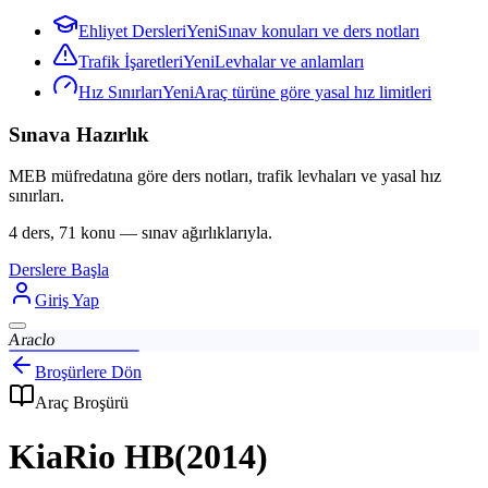
Ehliyet Dersleri
Yeni
Sınav konuları ve ders notları
Trafik İşaretleri
Yeni
Levhalar ve anlamları
Hız Sınırları
Yeni
Araç türüne göre yasal hız limitleri
Sınava Hazırlık
MEB müfredatına göre ders notları, trafik levhaları ve yasal hız
sınırları.
4 ders, 71 konu — sınav ağırlıklarıyla.
Derslere Başla
Giriş Yap
Araclo
Broşürlere Dön
Araç Broşürü
Kia
Rio HB
(
2014
)