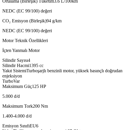
Ortalama (Birleşik) Tüketim
3.6
L/100km
NEDC (EC 99/100) değeri
CO₂ Emisyon (Birleşik)
94
g/km
NEDC (EC 99/100) değeri
Motor Teknik Özellikleri
İçten Yanmalı Motor
Silindir Sayısı
4
Silindir Hacmi
1395
cc
Yakıt Sistemi
Turboşarjlı benzinli motor, yüksek basınçlı doğrudan
enjeksiyon
Turbo
Var
Maksimum Güç
125
HP
5.000 d/d
Maksimum Tork
200
Nm
1.400-4.000 d/d
Emisyon Sınıfı
EU6