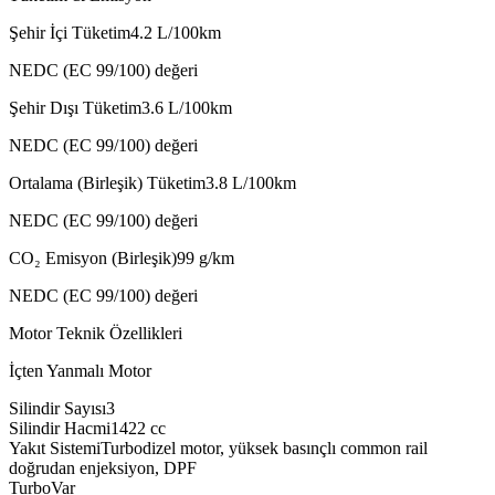
Şehir İçi Tüketim
4.2
L/100km
NEDC (EC 99/100) değeri
Şehir Dışı Tüketim
3.6
L/100km
NEDC (EC 99/100) değeri
Ortalama (Birleşik) Tüketim
3.8
L/100km
NEDC (EC 99/100) değeri
CO₂ Emisyon (Birleşik)
99
g/km
NEDC (EC 99/100) değeri
Motor Teknik Özellikleri
İçten Yanmalı Motor
Silindir Sayısı
3
Silindir Hacmi
1422
cc
Yakıt Sistemi
Turbodizel motor, yüksek basınçlı common rail
doğrudan enjeksiyon, DPF
Turbo
Var