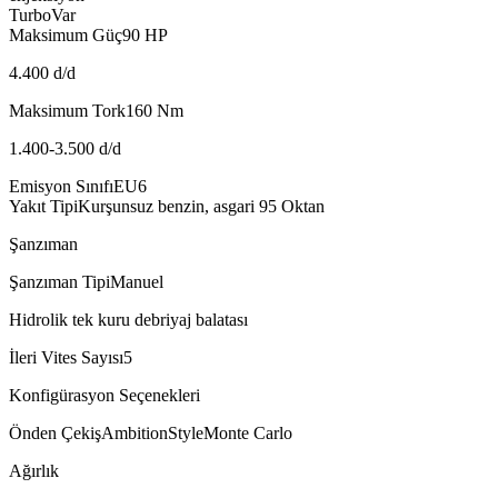
Turbo
Var
Maksimum Güç
90
HP
4.400 d/d
Maksimum Tork
160
Nm
1.400-3.500 d/d
Emisyon Sınıfı
EU6
Yakıt Tipi
Kurşunsuz benzin, asgari 95 Oktan
Şanzıman
Şanzıman Tipi
Manuel
Hidrolik tek kuru debriyaj balatası
İleri Vites Sayısı
5
Konfigürasyon Seçenekleri
Önden Çekiş
Ambition
Style
Monte Carlo
Ağırlık