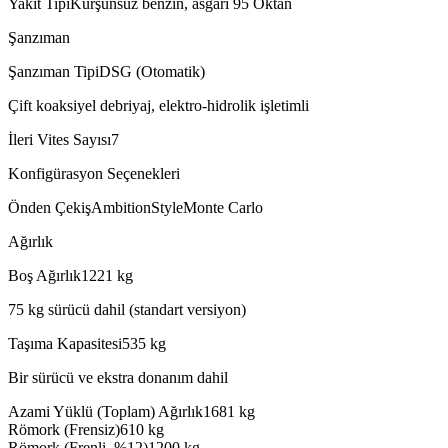
Yakıt Tipi
Kurşunsuz benzin, asgari 95 Oktan
Şanzıman
Şanzıman Tipi
DSG (Otomatik)
Çift koaksiyel debriyaj, elektro-hidrolik işletimli
İleri Vites Sayısı
7
Konfigürasyon Seçenekleri
Önden Çekiş
Ambition
Style
Monte Carlo
Ağırlık
Boş Ağırlık
1221
kg
75 kg sürücü dahil (standart versiyon)
Taşıma Kapasitesi
535
kg
Bir sürücü ve ekstra donanım dahil
Azami Yüklü (Toplam) Ağırlık
1681
kg
Römork (Frensiz)
610
kg
Römork (Frenli, %12)
1200
kg