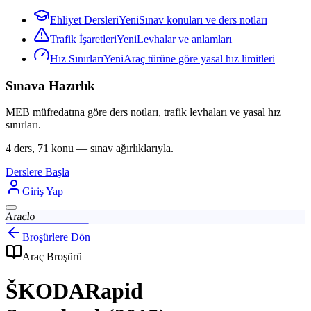
Ehliyet Dersleri
Yeni
Sınav konuları ve ders notları
Trafik İşaretleri
Yeni
Levhalar ve anlamları
Hız Sınırları
Yeni
Araç türüne göre yasal hız limitleri
Sınava Hazırlık
MEB müfredatına göre ders notları, trafik levhaları ve yasal hız
sınırları.
4 ders, 71 konu — sınav ağırlıklarıyla.
Derslere Başla
Giriş Yap
Araclo
Broşürlere Dön
Araç Broşürü
ŠKODA
Rapid