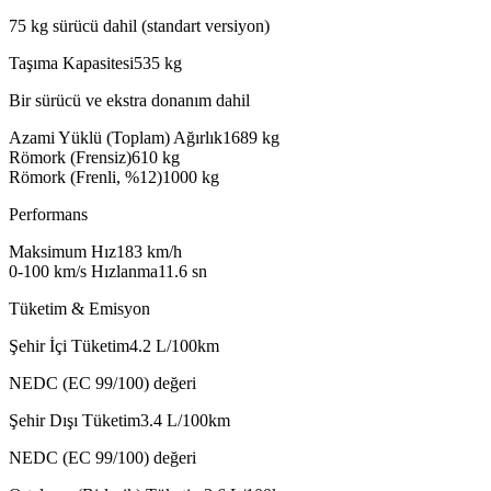
75 kg sürücü dahil (standart versiyon)
Taşıma Kapasitesi
535
kg
Bir sürücü ve ekstra donanım dahil
Azami Yüklü (Toplam) Ağırlık
1689
kg
Römork (Frensiz)
610
kg
Römork (Frenli, %12)
1000
kg
Performans
Maksimum Hız
183
km/h
0-100 km/s Hızlanma
11.6
sn
Tüketim & Emisyon
Şehir İçi Tüketim
4.2
L/100km
NEDC (EC 99/100) değeri
Şehir Dışı Tüketim
3.4
L/100km
NEDC (EC 99/100) değeri