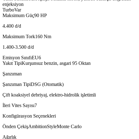
enjeksiyon
Turbo
Var
Maksimum Güç
90
HP
4.400 d/d
Maksimum Tork
160
Nm
1.400-3.500 d/d
Emisyon Sınıfı
EU6
Yakıt Tipi
Kurşunsuz benzin, asgari 95 Oktan
Şanzıman
Şanzıman Tipi
DSG (Otomatik)
Çift koaksiyel debriyaj, elektro-hidrolik işletimli
İleri Vites Sayısı
7
Konfigürasyon Seçenekleri
Önden Çekiş
Ambition
Style
Monte Carlo
Ağırlık