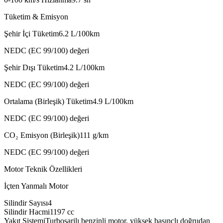
Tüketim & Emisyon
Şehir İçi Tüketim
6.2
L/100km
NEDC (EC 99/100) değeri
Şehir Dışı Tüketim
4.2
L/100km
NEDC (EC 99/100) değeri
Ortalama (Birleşik) Tüketim
4.9
L/100km
NEDC (EC 99/100) değeri
CO₂ Emisyon (Birleşik)
111
g/km
NEDC (EC 99/100) değeri
Motor Teknik Özellikleri
İçten Yanmalı Motor
Silindir Sayısı
4
Silindir Hacmi
1197
cc
Yakıt Sistemi
Turboşarjlı benzinli motor, yüksek basınçlı doğrudan