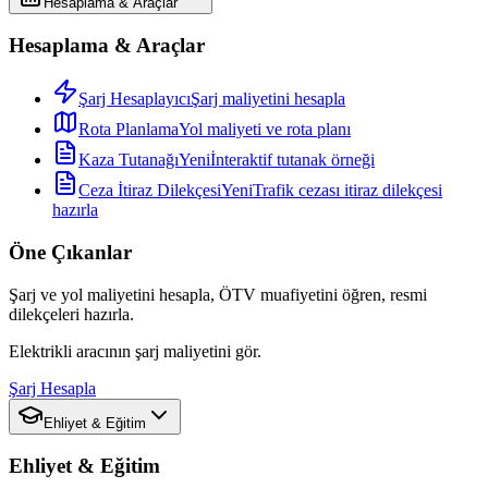
Hesaplama & Araçlar
Hesaplama & Araçlar
Şarj Hesaplayıcı
Şarj maliyetini hesapla
Rota Planlama
Yol maliyeti ve rota planı
Kaza Tutanağı
Yeni
İnteraktif tutanak örneği
Ceza İtiraz Dilekçesi
Yeni
Trafik cezası itiraz dilekçesi
hazırla
Öne Çıkanlar
Şarj ve yol maliyetini hesapla, ÖTV muafiyetini öğren, resmi
dilekçeleri hazırla.
Elektrikli aracının şarj maliyetini gör.
Şarj Hesapla
Ehliyet & Eğitim
Ehliyet & Eğitim