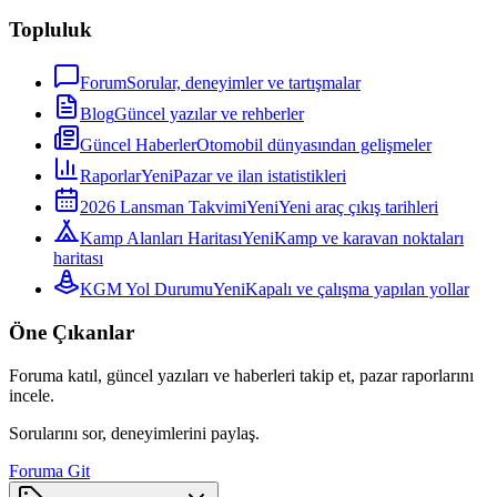
Topluluk
Forum
Sorular, deneyimler ve tartışmalar
Blog
Güncel yazılar ve rehberler
Güncel Haberler
Otomobil dünyasından gelişmeler
Raporlar
Yeni
Pazar ve ilan istatistikleri
2026 Lansman Takvimi
Yeni
Yeni araç çıkış tarihleri
Kamp Alanları Haritası
Yeni
Kamp ve karavan noktaları
haritası
KGM Yol Durumu
Yeni
Kapalı ve çalışma yapılan yollar
Öne Çıkanlar
Foruma katıl, güncel yazıları ve haberleri takip et, pazar raporlarını
incele.
Sorularını sor, deneyimlerini paylaş.
Foruma Git