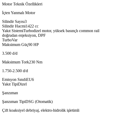
Motor Teknik Özellikleri
İçten Yanmalı Motor
Silindir Sayısı
3
Silindir Hacmi
1422
cc
Yakıt Sistemi
Turbodizel motor, yüksek basınçlı common rail
doğrudan enjeksiyon, DPF
Turbo
Var
Maksimum Güç
90
HP
3.500 d/d
Maksimum Tork
230
Nm
1.750-2.500 d/d
Emisyon Sınıfı
EU6
Yakıt Tipi
Dizel
Şanzıman
Şanzıman Tipi
DSG (Otomatik)
Çift koaksiyel debriyaj, elektro-hidrolik işletimli