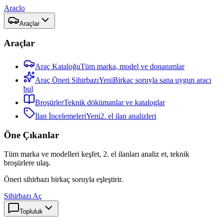
Araclo
Araçlar
Araçlar
Araç Kataloğu
Tüm marka, model ve donanımlar
Araç Öneri Sihirbazı
Yeni
Birkaç soruyla sana uygun aracı
bul
Broşürler
Teknik dökümanlar ve kataloglar
İlan İncelemeleri
Yeni
2. el ilan analizleri
Öne Çıkanlar
Tüm marka ve modelleri keşfet, 2. el ilanları analiz et, teknik
broşürlere ulaş.
Öneri sihirbazı birkaç soruyla eşleştirir.
Sihirbazı Aç
Topluluk