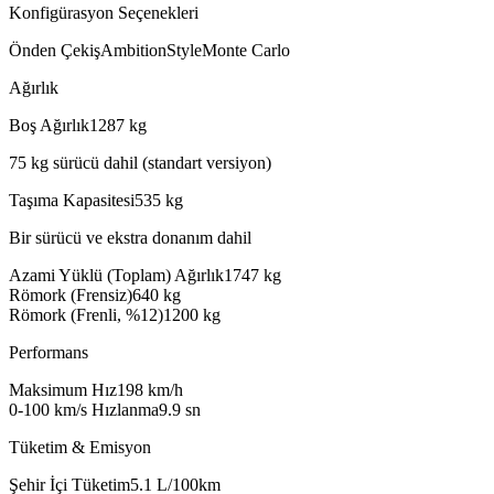
Konfigürasyon Seçenekleri
Önden Çekiş
Ambition
Style
Monte Carlo
Ağırlık
Boş Ağırlık
1287
kg
75 kg sürücü dahil (standart versiyon)
Taşıma Kapasitesi
535
kg
Bir sürücü ve ekstra donanım dahil
Azami Yüklü (Toplam) Ağırlık
1747
kg
Römork (Frensiz)
640
kg
Römork (Frenli, %12)
1200
kg
Performans
Maksimum Hız
198
km/h
0-100 km/s Hızlanma
9.9
sn
Tüketim & Emisyon
Şehir İçi Tüketim
5.1
L/100km