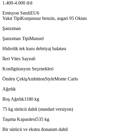
1.400-4.000 d/d
Emisyon Sınıfı
EU6
Yakıt Tipi
Kurşunsuz benzin, asgari 95 Oktan
Şanzıman
Şanzıman Tipi
Manuel
Hidrolik tek kuru debriyaj balatası
İleri Vites Sayısı
6
Konfigürasyon Seçenekleri
Önden Çekiş
Ambition
Style
Monte Carlo
Ağırlık
Boş Ağırlık
1180
kg
75 kg sürücü dahil (standart versiyon)
Taşıma Kapasitesi
535
kg
Bir sürücü ve ekstra donanım dahil