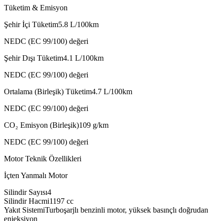
Tüketim & Emisyon
Şehir İçi Tüketim
5.8
L/100km
NEDC (EC 99/100) değeri
Şehir Dışı Tüketim
4.1
L/100km
NEDC (EC 99/100) değeri
Ortalama (Birleşik) Tüketim
4.7
L/100km
NEDC (EC 99/100) değeri
CO₂ Emisyon (Birleşik)
109
g/km
NEDC (EC 99/100) değeri
Motor Teknik Özellikleri
İçten Yanmalı Motor
Silindir Sayısı
4
Silindir Hacmi
1197
cc
Yakıt Sistemi
Turboşarjlı benzinli motor, yüksek basınçlı doğrudan
enjeksiyon