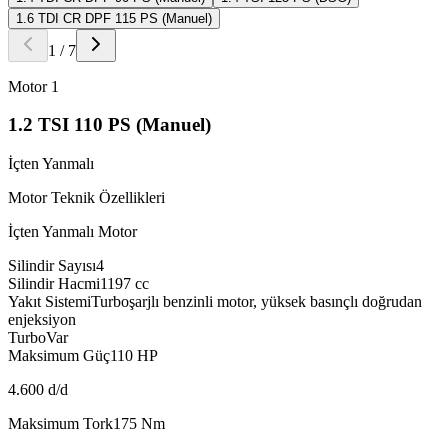
1.6 TDI CR DPF 115 PS (Manuel)
1
/
7
Motor
1
1.2 TSI 110 PS (Manuel)
İçten Yanmalı
Motor Teknik Özellikleri
İçten Yanmalı Motor
Silindir Sayısı
4
Silindir Hacmi
1197
cc
Yakıt Sistemi
Turboşarjlı benzinli motor, yüksek basınçlı doğrudan
enjeksiyon
Turbo
Var
Maksimum Güç
110
HP
4.600 d/d
Maksimum Tork
175
Nm