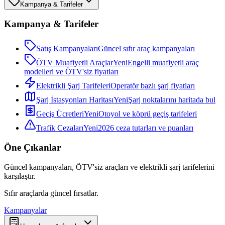
Kampanya & Tarifeler
Kampanya & Tarifeler
Satış Kampanyaları
Güncel sıfır araç kampanyaları
ÖTV Muafiyetli Araçlar
Yeni
Engelli muafiyetli araç
modelleri ve ÖTV'siz fiyatları
Elektrikli Şarj Tarifeleri
Operatör bazlı şarj fiyatları
Şarj İstasyonları Haritası
Yeni
Şarj noktalarını haritada bul
Geçiş Ücretleri
Yeni
Otoyol ve köprü geçiş tarifeleri
Trafik Cezaları
Yeni
2026 ceza tutarları ve puanları
Öne Çıkanlar
Güncel kampanyaları, ÖTV'siz araçları ve elektrikli şarj tarifelerini
karşılaştır.
Sıfır araçlarda güncel fırsatlar.
Kampanyalar