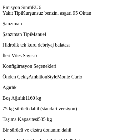
Emisyon Sınıfı
EU6
Yakıt Tipi
Kurşunsuz benzin, asgari 95 Oktan
Şanzıman
Şanzıman Tipi
Manuel
Hidrolik tek kuru debriyaj balatası
İleri Vites Sayısı
5
Konfigürasyon Seçenekleri
Önden Çekiş
Ambition
Style
Monte Carlo
Ağırlık
Boş Ağırlık
1160
kg
75 kg sürücü dahil (standart versiyon)
Taşıma Kapasitesi
535
kg
Bir sürücü ve ekstra donanım dahil