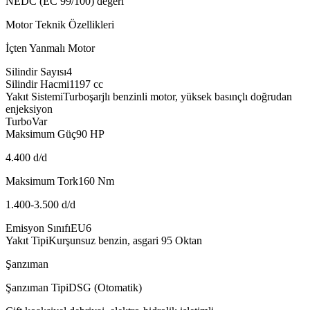
NEDC (EC 99/100) değeri
Motor Teknik Özellikleri
İçten Yanmalı Motor
Silindir Sayısı
4
Silindir Hacmi
1197
cc
Yakıt Sistemi
Turboşarjlı benzinli motor, yüksek basınçlı doğrudan
enjeksiyon
Turbo
Var
Maksimum Güç
90
HP
4.400 d/d
Maksimum Tork
160
Nm
1.400-3.500 d/d
Emisyon Sınıfı
EU6
Yakıt Tipi
Kurşunsuz benzin, asgari 95 Oktan
Şanzıman
Şanzıman Tipi
DSG (Otomatik)