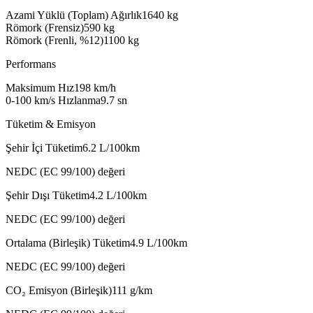
Azami Yüklü (Toplam) Ağırlık
1640
kg
Römork (Frensiz)
590
kg
Römork (Frenli, %12)
1100
kg
Performans
Maksimum Hız
198
km/h
0-100 km/s Hızlanma
9.7
sn
Tüketim & Emisyon
Şehir İçi Tüketim
6.2
L/100km
NEDC (EC 99/100) değeri
Şehir Dışı Tüketim
4.2
L/100km
NEDC (EC 99/100) değeri
Ortalama (Birleşik) Tüketim
4.9
L/100km
NEDC (EC 99/100) değeri
CO₂ Emisyon (Birleşik)
111
g/km