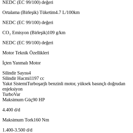
NEDC (EC 99/100) değeri
Ortalama (Birleşik) Tüketim
4.7
L/100km
NEDC (EC 99/100) değeri
CO₂ Emisyon (Birleşik)
109
g/km
NEDC (EC 99/100) değeri
Motor Teknik Özellikleri
İçten Yanmalı Motor
Silindir Sayısı
4
Silindir Hacmi
1197
cc
Yakıt Sistemi
Turboşarjlı benzinli motor, yüksek basınçlı doğrudan
enjeksiyon
Turbo
Var
Maksimum Güç
90
HP
4.400 d/d
Maksimum Tork
160
Nm
1.400-3.500 d/d