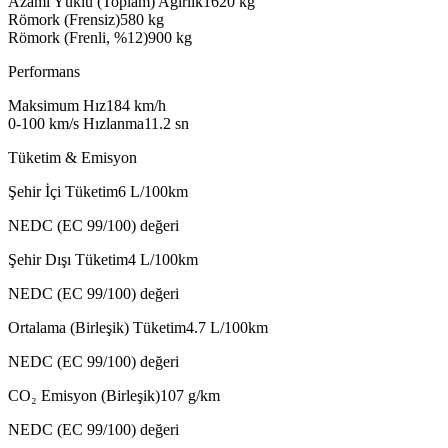
Azami Yüklü (Toplam) Ağırlık
1620
kg
Römork (Frensiz)
580
kg
Römork (Frenli, %12)
900
kg
Performans
Maksimum Hız
184
km/h
0-100 km/s Hızlanma
11.2
sn
Tüketim & Emisyon
Şehir İçi Tüketim
6
L/100km
NEDC (EC 99/100) değeri
Şehir Dışı Tüketim
4
L/100km
NEDC (EC 99/100) değeri
Ortalama (Birleşik) Tüketim
4.7
L/100km
NEDC (EC 99/100) değeri
CO₂ Emisyon (Birleşik)
107
g/km
NEDC (EC 99/100) değeri