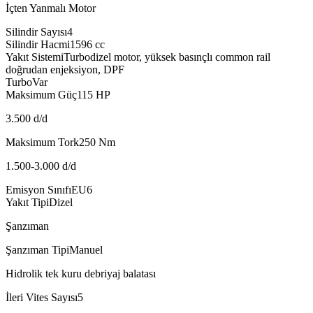
İçten Yanmalı Motor
Silindir Sayısı
4
Silindir Hacmi
1596
cc
Yakıt Sistemi
Turbodizel motor, yüksek basınçlı common rail
doğrudan enjeksiyon, DPF
Turbo
Var
Maksimum Güç
115
HP
3.500 d/d
Maksimum Tork
250
Nm
1.500-3.000 d/d
Emisyon Sınıfı
EU6
Yakıt Tipi
Dizel
Şanzıman
Şanzıman Tipi
Manuel
Hidrolik tek kuru debriyaj balatası
İleri Vites Sayısı
5