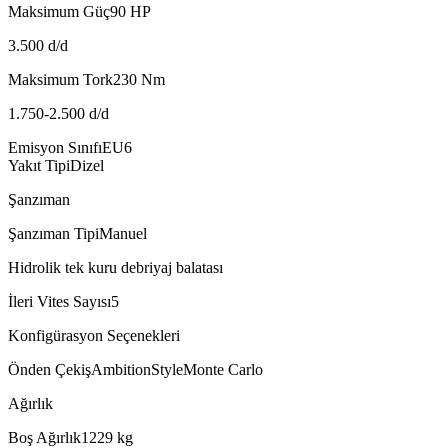
Maksimum Güç
90
HP
3.500 d/d
Maksimum Tork
230
Nm
1.750-2.500 d/d
Emisyon Sınıfı
EU6
Yakıt Tipi
Dizel
Şanzıman
Şanzıman Tipi
Manuel
Hidrolik tek kuru debriyaj balatası
İleri Vites Sayısı
5
Konfigürasyon Seçenekleri
Önden Çekiş
Ambition
Style
Monte Carlo
Ağırlık
Boş Ağırlık
1229
kg