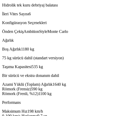
Hidrolik tek kuru debriyaj balatası
İleri Vites Sayısı
6
Konfigürasyon Seçenekleri
Önden Çekiş
Ambition
Style
Monte Carlo
Ağırlık
Boş Ağırlık
1180
kg
75 kg sürücü dahil (standart versiyon)
Taşıma Kapasitesi
535
kg
Bir sürücü ve ekstra donanım dahil
Azami Yüklü (Toplam) Ağırlık
1640
kg
Römork (Frensiz)
590
kg
Römork (Frenli, %12)
1100
kg
Performans
Maksimum Hız
198
km/h
0-100 km/s Hızlanma
9.7
sn