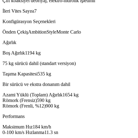
Çift koaksiyel debriyaj, elektro-hidrolik işletimli
İleri Vites Sayısı
7
Konfigürasyon Seçenekleri
Önden Çekiş
Ambition
Style
Monte Carlo
Ağırlık
Boş Ağırlık
1194
kg
75 kg sürücü dahil (standart versiyon)
Taşıma Kapasitesi
535
kg
Bir sürücü ve ekstra donanım dahil
Azami Yüklü (Toplam) Ağırlık
1654
kg
Römork (Frensiz)
590
kg
Römork (Frenli, %12)
900
kg
Performans
Maksimum Hız
184
km/h
0-100 km/s Hızlanma
11.3
sn