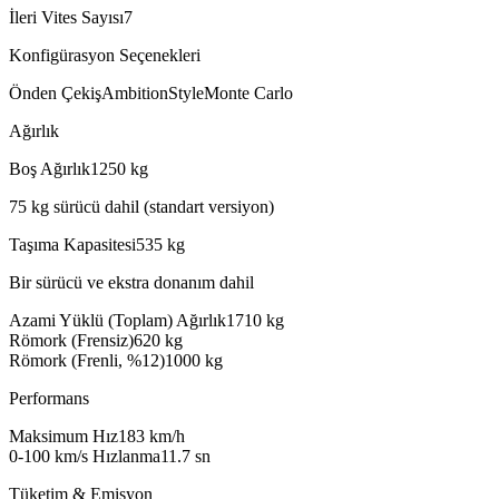
İleri Vites Sayısı
7
Konfigürasyon Seçenekleri
Önden Çekiş
Ambition
Style
Monte Carlo
Ağırlık
Boş Ağırlık
1250
kg
75 kg sürücü dahil (standart versiyon)
Taşıma Kapasitesi
535
kg
Bir sürücü ve ekstra donanım dahil
Azami Yüklü (Toplam) Ağırlık
1710
kg
Römork (Frensiz)
620
kg
Römork (Frenli, %12)
1000
kg
Performans
Maksimum Hız
183
km/h
0-100 km/s Hızlanma
11.7
sn
Tüketim & Emisyon