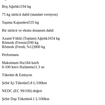
Boş Ağırlık
1194
kg
75 kg sürücü dahil (standart versiyon)
Taşıma Kapasitesi
535
kg
Bir sürücü ve ekstra donanım dahil
Azami Yüklü (Toplam) Ağırlık
1654
kg
Römork (Frensiz)
590
kg
Römork (Frenli, %12)
900
kg
Performans
Maksimum Hız
184
km/h
0-100 km/s Hızlanma
11.3
sn
Tüketim & Emisyon
Şehir İçi Tüketim
5.8
L/100km
NEDC (EC 99/100) değeri
Şehir Dışı Tüketim
4.1
L/100km