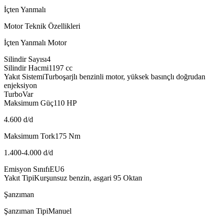
İçten Yanmalı
Motor Teknik Özellikleri
İçten Yanmalı Motor
Silindir Sayısı
4
Silindir Hacmi
1197
cc
Yakıt Sistemi
Turboşarjlı benzinli motor, yüksek basınçlı doğrudan
enjeksiyon
Turbo
Var
Maksimum Güç
110
HP
4.600 d/d
Maksimum Tork
175
Nm
1.400-4.000 d/d
Emisyon Sınıfı
EU6
Yakıt Tipi
Kurşunsuz benzin, asgari 95 Oktan
Şanzıman
Şanzıman Tipi
Manuel