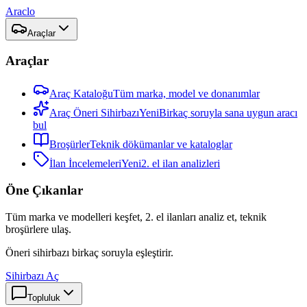
Araclo
Araçlar
Araçlar
Araç Kataloğu
Tüm marka, model ve donanımlar
Araç Öneri Sihirbazı
Yeni
Birkaç soruyla sana uygun aracı
bul
Broşürler
Teknik dökümanlar ve kataloglar
İlan İncelemeleri
Yeni
2. el ilan analizleri
Öne Çıkanlar
Tüm marka ve modelleri keşfet, 2. el ilanları analiz et, teknik
broşürlere ulaş.
Öneri sihirbazı birkaç soruyla eşleştirir.
Sihirbazı Aç
Topluluk