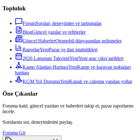
Topluluk
Forum
Sorular, deneyimler ve tartışmalar
Blog
Güncel yazılar ve rehberler
Güncel Haberler
Otomobil dünyasından gelişmeler
Raporlar
Yeni
Pazar ve ilan istatistikleri
2026 Lansman Takvimi
Yeni
Yeni araç çıkış tarihleri
Kamp Alanları Haritası
Yeni
Kamp ve karavan noktaları
haritası
KGM Yol Durumu
Yeni
Kapalı ve çalışma yapılan yollar
Öne Çıkanlar
Foruma katıl, güncel yazıları ve haberleri takip et, pazar raporlarını
incele.
Sorularını sor, deneyimlerini paylaş.
Foruma Git