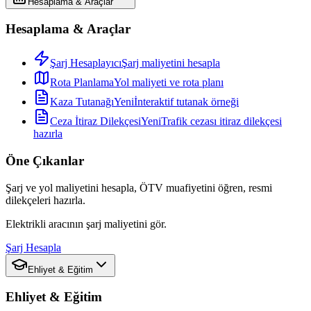
Hesaplama & Araçlar
Hesaplama & Araçlar
Şarj Hesaplayıcı
Şarj maliyetini hesapla
Rota Planlama
Yol maliyeti ve rota planı
Kaza Tutanağı
Yeni
İnteraktif tutanak örneği
Ceza İtiraz Dilekçesi
Yeni
Trafik cezası itiraz dilekçesi
hazırla
Öne Çıkanlar
Şarj ve yol maliyetini hesapla, ÖTV muafiyetini öğren, resmi
dilekçeleri hazırla.
Elektrikli aracının şarj maliyetini gör.
Şarj Hesapla
Ehliyet & Eğitim
Ehliyet & Eğitim