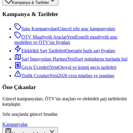
Kampanya & Tarifeler
Kampanya & Tarifeler
Satış Kampanyaları
Güncel sıfır araç kampanyaları
ÖTV Muafiyetli Araçlar
Yeni
Engelli muafiyetli araç
modelleri ve ÖTV'siz fiyatları
Elektrikli Şarj Tarifeleri
Operatör bazlı şarj fiyatları
Şarj İstasyonları Haritası
Yeni
Şarj noktalarını haritada bul
Geçiş Ücretleri
Yeni
Otoyol ve köprü geçiş tarifeleri
Trafik Cezaları
Yeni
2026 ceza tutarları ve puanları
Öne Çıkanlar
Güncel kampanyaları, ÖTV'siz araçları ve elektrikli şarj tarifelerini
karşılaştır.
Sıfır araçlarda güncel fırsatlar.
Kampanyalar