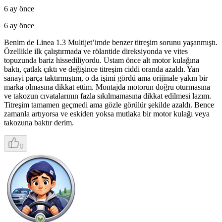
6 ay önce
6 ay önce
Benim de Linea 1.3 Multijet’imde benzer titreşim sorunu yaşanmıştı.
Özellikle ilk çalıştırmada ve rölantide direksiyonda ve vites
topuzunda bariz hissediliyordu. Ustam önce alt motor kulağına
baktı, çatlak çıktı ve değişince titreşim ciddi oranda azaldı. Yan
sanayi parça taktırmıştım, o da işimi gördü ama orijinale yakın bir
marka olmasına dikkat ettim. Montajda motorun doğru oturmasına
ve takozun cıvatalarının fazla sıkılmamasına dikkat edilmesi lazım.
Titreşim tamamen geçmedi ama gözle görülür şekilde azaldı. Bence
zamanla artıyorsa ve eskiden yoksa mutlaka bir motor kulağı veya
takozuna baktır derim.
0