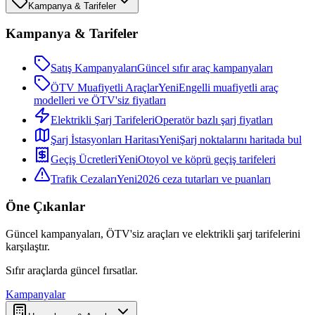
Kampanya & Tarifeler
Kampanya & Tarifeler
Satış Kampanyaları
Güncel sıfır araç kampanyaları
ÖTV Muafiyetli Araçlar
Yeni
Engelli muafiyetli araç
modelleri ve ÖTV'siz fiyatları
Elektrikli Şarj Tarifeleri
Operatör bazlı şarj fiyatları
Şarj İstasyonları Haritası
Yeni
Şarj noktalarını haritada bul
Geçiş Ücretleri
Yeni
Otoyol ve köprü geçiş tarifeleri
Trafik Cezaları
Yeni
2026 ceza tutarları ve puanları
Öne Çıkanlar
Güncel kampanyaları, ÖTV'siz araçları ve elektrikli şarj tarifelerini
karşılaştır.
Sıfır araçlarda güncel fırsatlar.
Kampanyalar