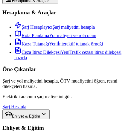
Hesaplama & Araçlar
Hesaplama & Araçlar
Şarj Hesaplayıcı
Şarj maliyetini hesapla
Rota Planlama
Yol maliyeti ve rota planı
Kaza Tutanağı
Yeni
İnteraktif tutanak örneği
Ceza İtiraz Dilekçesi
Yeni
Trafik cezası itiraz dilekçesi
hazırla
Öne Çıkanlar
Şarj ve yol maliyetini hesapla, ÖTV muafiyetini öğren, resmi
dilekçeleri hazırla.
Elektrikli aracının şarj maliyetini gör.
Şarj Hesapla
Ehliyet & Eğitim
Ehliyet & Eğitim