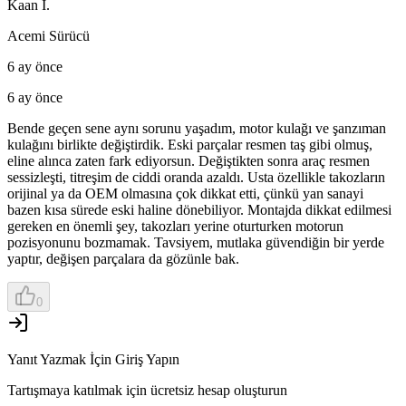
Kaan I.
Acemi Sürücü
6 ay önce
6 ay önce
Bende geçen sene aynı sorunu yaşadım, motor kulağı ve şanzıman
kulağını birlikte değiştirdik. Eski parçalar resmen taş gibi olmuş,
eline alınca zaten fark ediyorsun. Değiştikten sonra araç resmen
sessizleşti, titreşim de ciddi oranda azaldı. Usta özellikle takozların
orijinal ya da OEM olmasına çok dikkat etti, çünkü yan sanayi
bazen kısa sürede eski haline dönebiliyor. Montajda dikkat edilmesi
gereken en önemli şey, takozları yerine oturturken motorun
pozisyonunu bozmamak. Tavsiyem, mutlaka güvendiğin bir yerde
yaptır, değişen parçalara da gözünle bak.
0
Yanıt Yazmak İçin Giriş Yapın
Tartışmaya katılmak için ücretsiz hesap oluşturun