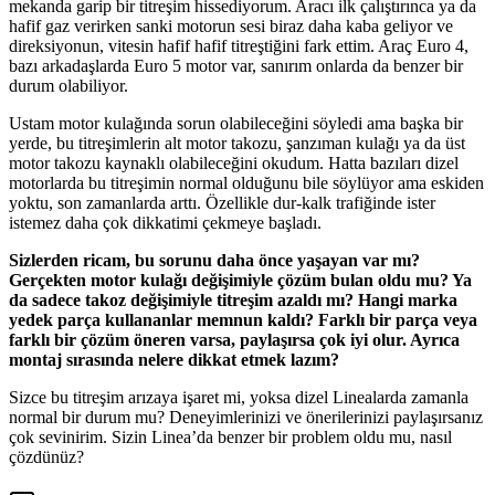
mekanda garip bir titreşim hissediyorum. Aracı ilk çalıştırınca ya da
hafif gaz verirken sanki motorun sesi biraz daha kaba geliyor ve
direksiyonun, vitesin hafif hafif titreştiğini fark ettim. Araç Euro 4,
bazı arkadaşlarda Euro 5 motor var, sanırım onlarda da benzer bir
durum olabiliyor.
Ustam motor kulağında sorun olabileceğini söyledi ama başka bir
yerde, bu titreşimlerin alt motor takozu, şanzıman kulağı ya da üst
motor takozu kaynaklı olabileceğini okudum. Hatta bazıları dizel
motorlarda bu titreşimin normal olduğunu bile söylüyor ama eskiden
yoktu, son zamanlarda arttı. Özellikle dur-kalk trafiğinde ister
istemez daha çok dikkatimi çekmeye başladı.
Sizlerden ricam, bu sorunu daha önce yaşayan var mı?
Gerçekten motor kulağı değişimiyle çözüm bulan oldu mu? Ya
da sadece takoz değişimiyle titreşim azaldı mı? Hangi marka
yedek parça kullananlar memnun kaldı? Farklı bir parça veya
farklı bir çözüm öneren varsa, paylaşırsa çok iyi olur. Ayrıca
montaj sırasında nelere dikkat etmek lazım?
Sizce bu titreşim arızaya işaret mi, yoksa dizel Linealarda zamanla
normal bir durum mu? Deneyimlerinizi ve önerilerinizi paylaşırsanız
çok sevinirim. Sizin Linea’da benzer bir problem oldu mu, nasıl
çözdünüz?