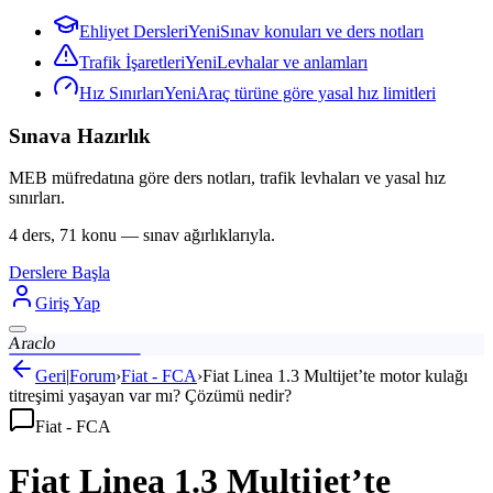
Ehliyet Dersleri
Yeni
Sınav konuları ve ders notları
Trafik İşaretleri
Yeni
Levhalar ve anlamları
Hız Sınırları
Yeni
Araç türüne göre yasal hız limitleri
Sınava Hazırlık
MEB müfredatına göre ders notları, trafik levhaları ve yasal hız
sınırları.
4 ders, 71 konu — sınav ağırlıklarıyla.
Derslere Başla
Giriş Yap
Araclo
Geri
|
Forum
›
Fiat - FCA
›
Fiat Linea 1.3 Multijet’te motor kulağı
titreşimi yaşayan var mı? Çözümü nedir?
Fiat - FCA
Fiat Linea 1.3 Multijet’te