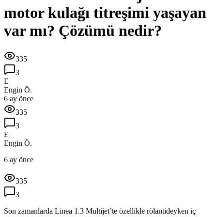
motor kulağı titreşimi yaşayan
var mı? Çözümü nedir?
335
3
E
Engin Ö.
6 ay önce
335
3
E
Engin Ö.
6 ay önce
335
3
Son zamanlarda Linea 1.3 Multijet’te özellikle rölantideyken iç