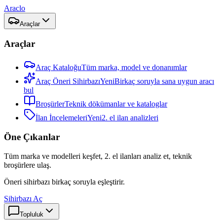
Araclo
Araçlar
Araçlar
Araç Kataloğu
Tüm marka, model ve donanımlar
Araç Öneri Sihirbazı
Yeni
Birkaç soruyla sana uygun aracı
bul
Broşürler
Teknik dökümanlar ve kataloglar
İlan İncelemeleri
Yeni
2. el ilan analizleri
Öne Çıkanlar
Tüm marka ve modelleri keşfet, 2. el ilanları analiz et, teknik
broşürlere ulaş.
Öneri sihirbazı birkaç soruyla eşleştirir.
Sihirbazı Aç
Topluluk