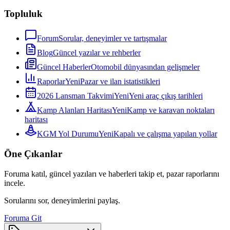
Topluluk
Forum
Sorular, deneyimler ve tartışmalar
Blog
Güncel yazılar ve rehberler
Güncel Haberler
Otomobil dünyasından gelişmeler
Raporlar
Yeni
Pazar ve ilan istatistikleri
2026 Lansman Takvimi
Yeni
Yeni araç çıkış tarihleri
Kamp Alanları Haritası
Yeni
Kamp ve karavan noktaları
haritası
KGM Yol Durumu
Yeni
Kapalı ve çalışma yapılan yollar
Öne Çıkanlar
Foruma katıl, güncel yazıları ve haberleri takip et, pazar raporlarını
incele.
Sorularını sor, deneyimlerini paylaş.
Foruma Git