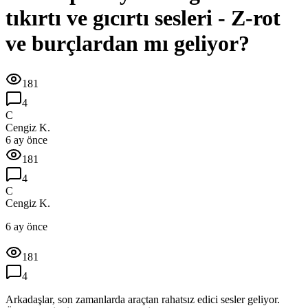
tıkırtı ve gıcırtı sesleri - Z-rot
ve burçlardan mı geliyor?
181
4
C
Cengiz K.
6 ay önce
181
4
C
Cengiz K.
6 ay önce
181
4
Arkadaşlar, son zamanlarda araçtan rahatsız edici sesler geliyor.