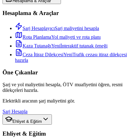
Hesaplama & Araçlar
Hesaplama & Araçlar
Şarj Hesaplayıcı
Şarj maliyetini hesapla
Rota Planlama
Yol maliyeti ve rota planı
Kaza Tutanağı
Yeni
İnteraktif tutanak örneği
Ceza İtiraz Dilekçesi
Yeni
Trafik cezası itiraz dilekçesi
hazırla
Öne Çıkanlar
Şarj ve yol maliyetini hesapla, ÖTV muafiyetini öğren, resmi
dilekçeleri hazırla.
Elektrikli aracının şarj maliyetini gör.
Şarj Hesapla
Ehliyet & Eğitim
Ehliyet & Eğitim