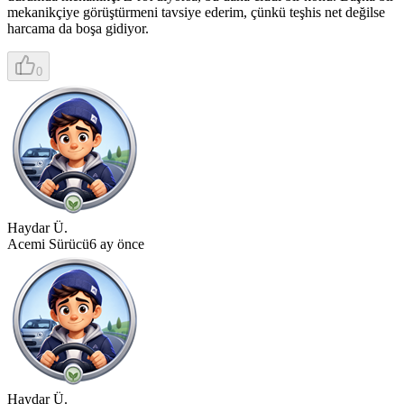
mekanikçiye görüştürmeni tavsiye ederim, çünkü teşhis net değilse
harcama da boşa gidiyor.
0
Haydar Ü.
Acemi Sürücü
6 ay önce
Haydar Ü.