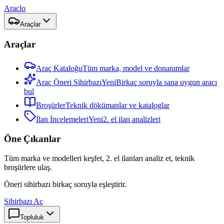
Araclo
Araçlar
Araçlar
Araç Kataloğu
Tüm marka, model ve donanımlar
Araç Öneri Sihirbazı
Yeni
Birkaç soruyla sana uygun aracı
bul
Broşürler
Teknik dökümanlar ve kataloglar
İlan İncelemeleri
Yeni
2. el ilan analizleri
Öne Çıkanlar
Tüm marka ve modelleri keşfet, 2. el ilanları analiz et, teknik
broşürlere ulaş.
Öneri sihirbazı birkaç soruyla eşleştirir.
Sihirbazı Aç
Topluluk