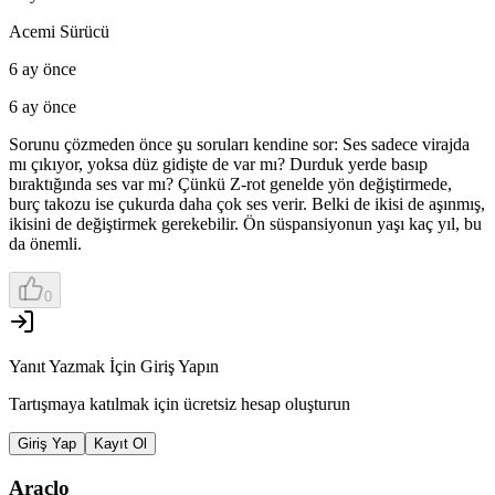
Acemi Sürücü
6 ay önce
6 ay önce
Sorunu çözmeden önce şu soruları kendine sor: Ses sadece virajda
mı çıkıyor, yoksa düz gidişte de var mı? Durduk yerde basıp
bıraktığında ses var mı? Çünkü Z-rot genelde yön değiştirmede,
burç takozu ise çukurda daha çok ses verir. Belki de ikisi de aşınmış,
ikisini de değiştirmek gerekebilir. Ön süspansiyonun yaşı kaç yıl, bu
da önemli.
0
Yanıt Yazmak İçin Giriş Yapın
Tartışmaya katılmak için ücretsiz hesap oluşturun
Giriş Yap
Kayıt Ol
Araclo