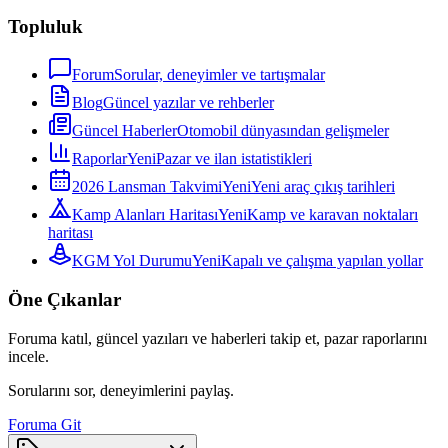
Topluluk
Forum
Sorular, deneyimler ve tartışmalar
Blog
Güncel yazılar ve rehberler
Güncel Haberler
Otomobil dünyasından gelişmeler
Raporlar
Yeni
Pazar ve ilan istatistikleri
2026 Lansman Takvimi
Yeni
Yeni araç çıkış tarihleri
Kamp Alanları Haritası
Yeni
Kamp ve karavan noktaları
haritası
KGM Yol Durumu
Yeni
Kapalı ve çalışma yapılan yollar
Öne Çıkanlar
Foruma katıl, güncel yazıları ve haberleri takip et, pazar raporlarını
incele.
Sorularını sor, deneyimlerini paylaş.
Foruma Git