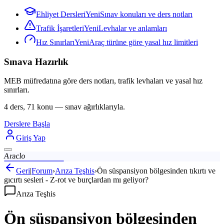
Ehliyet Dersleri
Yeni
Sınav konuları ve ders notları
Trafik İşaretleri
Yeni
Levhalar ve anlamları
Hız Sınırları
Yeni
Araç türüne göre yasal hız limitleri
Sınava Hazırlık
MEB müfredatına göre ders notları, trafik levhaları ve yasal hız
sınırları.
4 ders, 71 konu — sınav ağırlıklarıyla.
Derslere Başla
Giriş Yap
Araclo
Geri
|
Forum
›
Arıza Teşhis
›
Ön süspansiyon bölgesinden tıkırtı ve
gıcırtı sesleri - Z-rot ve burçlardan mı geliyor?
Arıza Teşhis
Ön süspansiyon bölgesinden