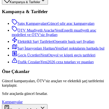
Kampanya & Tarifeler
Kampanya & Tarifeler
Satış Kampanyaları
Güncel sıfır araç kampanyaları
ÖTV Muafiyetli Araçlar
Yeni
Engelli muafiyetli araç
modelleri ve ÖTV'siz fiyatları
Elektrikli Şarj Tarifeleri
Operatör bazlı şarj fiyatları
Şarj İstasyonları Haritası
Yeni
Şarj noktalarını haritada bul
Geçiş Ücretleri
Yeni
Otoyol ve köprü geçiş tarifeleri
Trafik Cezaları
Yeni
2026 ceza tutarları ve puanları
Öne Çıkanlar
Güncel kampanyaları, ÖTV'siz araçları ve elektrikli şarj tarifelerini
karşılaştır.
Sıfır araçlarda güncel fırsatlar.
Kampanyalar