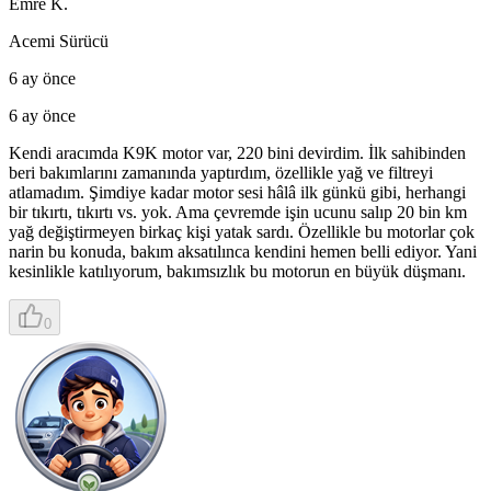
Emre K.
Acemi Sürücü
6 ay önce
6 ay önce
Kendi aracımda K9K motor var, 220 bini devirdim. İlk sahibinden
beri bakımlarını zamanında yaptırdım, özellikle yağ ve filtreyi
atlamadım. Şimdiye kadar motor sesi hâlâ ilk günkü gibi, herhangi
bir tıkırtı, tıkırtı vs. yok. Ama çevremde işin ucunu salıp 20 bin km
yağ değiştirmeyen birkaç kişi yatak sardı. Özellikle bu motorlar çok
narin bu konuda, bakım aksatılınca kendini hemen belli ediyor. Yani
kesinlikle katılıyorum, bakımsızlık bu motorun en büyük düşmanı.
0