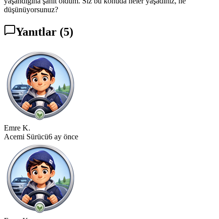
yaşandığına şahit oldum. Siz bu konuda neler yaşadınız, ne
düşünüyorsunuz?
Yanıtlar
(5)
Emre K.
Acemi Sürücü
6 ay önce