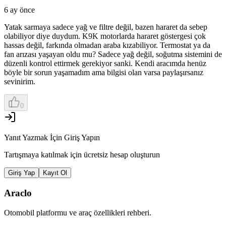
6 ay önce
Yatak sarmaya sadece yağ ve filtre değil, bazen hararet da sebep
olabiliyor diye duydum. K9K motorlarda hararet göstergesi çok
hassas değil, farkında olmadan araba kızabiliyor. Termostat ya da
fan arızası yaşayan oldu mu? Sadece yağ değil, soğutma sistemini de
düzenli kontrol ettirmek gerekiyor sanki. Kendi aracımda henüz
böyle bir sorun yaşamadım ama bilgisi olan varsa paylaşırsanız
sevinirim.
0
Yanıt Yazmak İçin Giriş Yapın
Tartışmaya katılmak için ücretsiz hesap oluşturun
Giriş Yap
Kayıt Ol
Araclo
Otomobil platformu ve araç özellikleri rehberi.