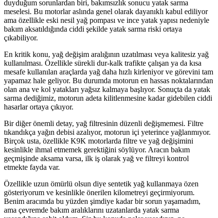
duyduğum sorunlardan biri, bakımsızlık sonucu yatak sarma
meselesi. Bu motorlar aslında genel olarak dayanıklı kabul ediliyor
ama özellikle eski nesil yağ pompası ve ince yatak yapısı nedeniyle
bakım aksatıldığında ciddi şekilde yatak sarma riski ortaya
çıkabiliyor.
En kritik konu, yağ değişim aralığının uzatılması veya kalitesiz yağ
kullanılması. Özellikle sürekli dur-kalk trafikte çalışan ya da kısa
mesafe kullanılan araçlarda yağ daha hızlı kirleniyor ve görevini tam
yapamaz hale geliyor. Bu durumda motorun en hassas noktalarından
olan ana ve kol yatakları yağsız kalmaya başlıyor. Sonuçta da yatak
sarma dediğimiz, motorun adeta kilitlenmesine kadar gidebilen ciddi
hasarlar ortaya çıkıyor.
Bir diğer önemli detay, yağ filtresinin düzenli değişmemesi. Filtre
tıkandıkça yağın debisi azalıyor, motorun içi yeterince yağlanmıyor.
Birçok usta, özellikle K9K motorlarda filtre ve yağ değişimini
kesinlikle ihmal etmemek gerektiğini söylüyor. Aracın bakım
geçmişinde aksama varsa, ilk iş olarak yağ ve filtreyi kontrol
etmekte fayda var.
Özellikle uzun ömürlü olsun diye sentetik yağ kullanmaya özen
gösteriyorum ve kesinlikle önerilen kilometreyi geçirmiyorum.
Benim aracımda bu yüzden şimdiye kadar bir sorun yaşamadım,
ama çevremde bakım aralıklarını uzatanlarda yatak sarma