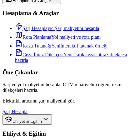
Hesaplama & Araçlar
Hesaplama & Araçlar
Şarj Hesaplayıcı
Şarj maliyetini hesapla
Rota Planlama
Yol maliyeti ve rota planı
Kaza Tutanağı
Yeni
İnteraktif tutanak örneği
Ceza İtiraz Dilekçesi
Yeni
Trafik cezası itiraz dilekçesi
hazırla
Öne Çıkanlar
Şarj ve yol maliyetini hesapla, ÖTV muafiyetini öğren, resmi
dilekçeleri hazırla.
Elektrikli aracının şarj maliyetini gör.
Şarj Hesapla
Ehliyet & Eğitim
Ehliyet & Eğitim