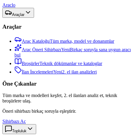
Araclo
Araçlar
Araçlar
Araç Kataloğu
Tüm marka, model ve donanımlar
Araç Öneri Sihirbazı
Yeni
Birkaç soruyla sana uygun aracı
bul
Broşürler
Teknik dökümanlar ve kataloglar
İlan İncelemeleri
Yeni
2. el ilan analizleri
Öne Çıkanlar
Tüm marka ve modelleri keşfet, 2. el ilanları analiz et, teknik
broşürlere ulaş.
Öneri sihirbazı birkaç soruyla eşleştirir.
Sihirbazı Aç
Topluluk