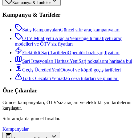
Kampanya & Tarifeler
Kampanya & Tarifeler
Satış Kampanyaları
Güncel sıfır araç kampanyaları
ÖTV Muafiyetli Araçlar
Yeni
Engelli muafiyetli araç
modelleri ve ÖTV'siz fiyatları
Elektrikli Şarj Tarifeleri
Operatör bazlı şarj fiyatları
Şarj İstasyonları Haritası
Yeni
Şarj noktalarını haritada bul
Geçiş Ücretleri
Yeni
Otoyol ve köprü geçiş tarifeleri
Trafik Cezaları
Yeni
2026 ceza tutarları ve puanları
Öne Çıkanlar
Güncel kampanyaları, ÖTV'siz araçları ve elektrikli şarj tarifelerini
karşılaştır.
Sıfır araçlarda güncel fırsatlar.
Kampanyalar