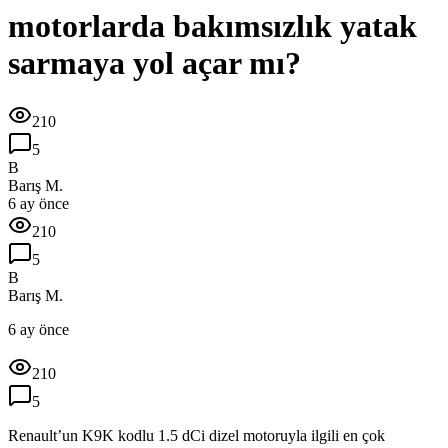
motorlarda bakımsızlık yatak
sarmaya yol açar mı?
210
5
B
Barış M.
6 ay önce
210
5
B
Barış M.
6 ay önce
210
5
Renault’un K9K kodlu 1.5 dCi dizel motoruyla ilgili en çok