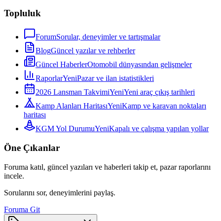
Topluluk
Forum
Sorular, deneyimler ve tartışmalar
Blog
Güncel yazılar ve rehberler
Güncel Haberler
Otomobil dünyasından gelişmeler
Raporlar
Yeni
Pazar ve ilan istatistikleri
2026 Lansman Takvimi
Yeni
Yeni araç çıkış tarihleri
Kamp Alanları Haritası
Yeni
Kamp ve karavan noktaları
haritası
KGM Yol Durumu
Yeni
Kapalı ve çalışma yapılan yollar
Öne Çıkanlar
Foruma katıl, güncel yazıları ve haberleri takip et, pazar raporlarını
incele.
Sorularını sor, deneyimlerini paylaş.
Foruma Git