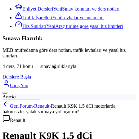
Ehliyet Dersleri
Yeni
Sınav konuları ve ders notları
Trafik İşaretleri
Yeni
Levhalar ve anlamları
Hız Sınırları
Yeni
Araç türüne göre yasal hız limitleri
Sınava Hazırlık
MEB müfredatına göre ders notları, trafik levhaları ve yasal hız
sınırları.
4 ders, 71 konu — sınav ağırlıklarıyla.
Derslere Başla
Giriş Yap
Araclo
Geri
|
Forum
›
Renault
›
Renault K9K 1.5 dCi motorlarda
bakımsızlık yatak sarmaya yol açar mı?
Renault
Renault K9K 1.5 dCi