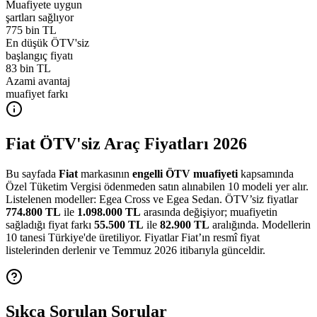
Muafiyete uygun
şartları sağlıyor
775 bin TL
En düşük ÖTV'siz
başlangıç fiyatı
83 bin TL
Azami avantaj
muafiyet farkı
Fiat ÖTV'siz Araç Fiyatları 2026
Bu sayfada
Fiat
markasının
engelli ÖTV muafiyeti
kapsamında
Özel Tüketim Vergisi ödenmeden satın alınabilen
10
modeli yer alır.
Listelenen modeller:
Egea Cross ve Egea Sedan
.
ÖTV’siz fiyatlar
774.800 TL
ile
1.098.000 TL
arasında değişiyor; muafiyetin
sağladığı fiyat farkı
55.500 TL
ile
82.900 TL
aralığında.
Modellerin
10 tanesi Türkiye'de üretiliyor.
Fiyatlar
Fiat
’ın resmî fiyat
listelerinden derlenir
ve Temmuz 2026 itibarıyla günceldir
.
Sıkça Sorulan Sorular