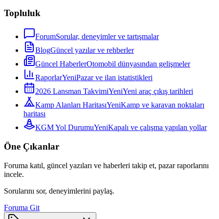
Topluluk
Forum
Sorular, deneyimler ve tartışmalar
Blog
Güncel yazılar ve rehberler
Güncel Haberler
Otomobil dünyasından gelişmeler
Raporlar
Yeni
Pazar ve ilan istatistikleri
2026 Lansman Takvimi
Yeni
Yeni araç çıkış tarihleri
Kamp Alanları Haritası
Yeni
Kamp ve karavan noktaları
haritası
KGM Yol Durumu
Yeni
Kapalı ve çalışma yapılan yollar
Öne Çıkanlar
Foruma katıl, güncel yazıları ve haberleri takip et, pazar raporlarını
incele.
Sorularını sor, deneyimlerini paylaş.
Foruma Git