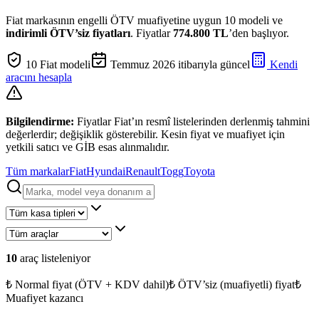
Fiat
markasının engelli ÖTV muafiyetine uygun
10
modeli ve
indirimli ÖTV’siz fiyatları
.
Fiyatlar
774.800 TL
’den başlıyor.
10
Fiat
modeli
Temmuz 2026
itibarıyla güncel
Kendi
aracını hesapla
Bilgilendirme:
Fiyatlar
Fiat
’ın resmî listelerinden derlenmiş tahmini
değerlerdir; değişiklik gösterebilir. Kesin fiyat ve muafiyet için
yetkili satıcı ve GİB esas alınmalıdır.
Tüm markalar
Fiat
Hyundai
Renault
Togg
Toyota
10
araç listeleniyor
₺
Normal fiyat (ÖTV + KDV dahil)
₺
ÖTV’siz (muafiyetli) fiyat
₺
Muafiyet kazancı