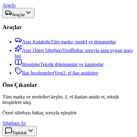
Araclo
Araçlar
Araçlar
Araç Kataloğu
Tüm marka, model ve donanımlar
Araç Öneri Sihirbazı
Yeni
Birkaç soruyla sana uygun aracı
bul
Broşürler
Teknik dökümanlar ve kataloglar
İlan İncelemeleri
Yeni
2. el ilan analizleri
Öne Çıkanlar
Tüm marka ve modelleri keşfet, 2. el ilanları analiz et, teknik
broşürlere ulaş.
Öneri sihirbazı birkaç soruyla eşleştirir.
Sihirbazı Aç
Topluluk