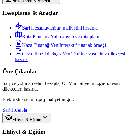
Hesaplama & Araçlar
Hesaplama & Araçlar
Şarj Hesaplayıcı
Şarj maliyetini hesapla
Rota Planlama
Yol maliyeti ve rota planı
Kaza Tutanağı
Yeni
İnteraktif tutanak örneği
Ceza İtiraz Dilekçesi
Yeni
Trafik cezası itiraz dilekçesi
hazırla
Öne Çıkanlar
Şarj ve yol maliyetini hesapla, ÖTV muafiyetini öğren, resmi
dilekçeleri hazırla.
Elektrikli aracının şarj maliyetini gör.
Şarj Hesapla
Ehliyet & Eğitim
Ehliyet & Eğitim