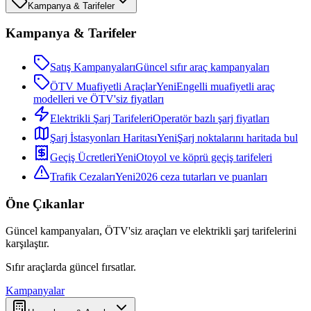
Kampanya & Tarifeler
Kampanya & Tarifeler
Satış Kampanyaları
Güncel sıfır araç kampanyaları
ÖTV Muafiyetli Araçlar
Yeni
Engelli muafiyetli araç
modelleri ve ÖTV'siz fiyatları
Elektrikli Şarj Tarifeleri
Operatör bazlı şarj fiyatları
Şarj İstasyonları Haritası
Yeni
Şarj noktalarını haritada bul
Geçiş Ücretleri
Yeni
Otoyol ve köprü geçiş tarifeleri
Trafik Cezaları
Yeni
2026 ceza tutarları ve puanları
Öne Çıkanlar
Güncel kampanyaları, ÖTV'siz araçları ve elektrikli şarj tarifelerini
karşılaştır.
Sıfır araçlarda güncel fırsatlar.
Kampanyalar