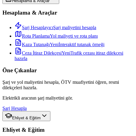
Hesaplama & Araçlar
Hesaplama & Araçlar
Şarj Hesaplayıcı
Şarj maliyetini hesapla
Rota Planlama
Yol maliyeti ve rota planı
Kaza Tutanağı
Yeni
İnteraktif tutanak örneği
Ceza İtiraz Dilekçesi
Yeni
Trafik cezası itiraz dilekçesi
hazırla
Öne Çıkanlar
Şarj ve yol maliyetini hesapla, ÖTV muafiyetini öğren, resmi
dilekçeleri hazırla.
Elektrikli aracının şarj maliyetini gör.
Şarj Hesapla
Ehliyet & Eğitim
Ehliyet & Eğitim