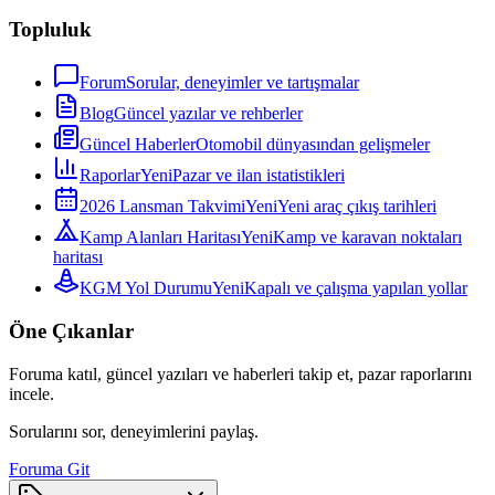
Topluluk
Forum
Sorular, deneyimler ve tartışmalar
Blog
Güncel yazılar ve rehberler
Güncel Haberler
Otomobil dünyasından gelişmeler
Raporlar
Yeni
Pazar ve ilan istatistikleri
2026 Lansman Takvimi
Yeni
Yeni araç çıkış tarihleri
Kamp Alanları Haritası
Yeni
Kamp ve karavan noktaları
haritası
KGM Yol Durumu
Yeni
Kapalı ve çalışma yapılan yollar
Öne Çıkanlar
Foruma katıl, güncel yazıları ve haberleri takip et, pazar raporlarını
incele.
Sorularını sor, deneyimlerini paylaş.
Foruma Git