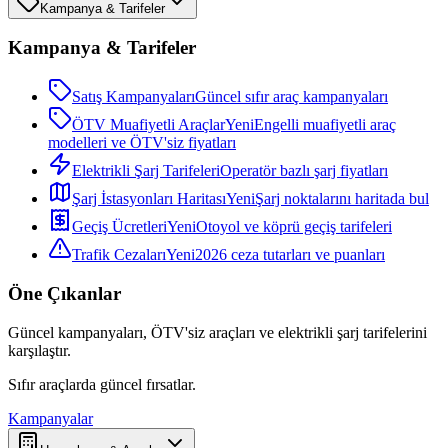
Kampanya & Tarifeler
Kampanya & Tarifeler
Satış Kampanyaları
Güncel sıfır araç kampanyaları
ÖTV Muafiyetli Araçlar
Yeni
Engelli muafiyetli araç
modelleri ve ÖTV'siz fiyatları
Elektrikli Şarj Tarifeleri
Operatör bazlı şarj fiyatları
Şarj İstasyonları Haritası
Yeni
Şarj noktalarını haritada bul
Geçiş Ücretleri
Yeni
Otoyol ve köprü geçiş tarifeleri
Trafik Cezaları
Yeni
2026 ceza tutarları ve puanları
Öne Çıkanlar
Güncel kampanyaları, ÖTV'siz araçları ve elektrikli şarj tarifelerini
karşılaştır.
Sıfır araçlarda güncel fırsatlar.
Kampanyalar