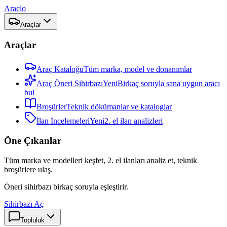
Araclo
Araçlar
Araçlar
Araç Kataloğu
Tüm marka, model ve donanımlar
Araç Öneri Sihirbazı
Yeni
Birkaç soruyla sana uygun aracı
bul
Broşürler
Teknik dökümanlar ve kataloglar
İlan İncelemeleri
Yeni
2. el ilan analizleri
Öne Çıkanlar
Tüm marka ve modelleri keşfet, 2. el ilanları analiz et, teknik
broşürlere ulaş.
Öneri sihirbazı birkaç soruyla eşleştirir.
Sihirbazı Aç
Topluluk