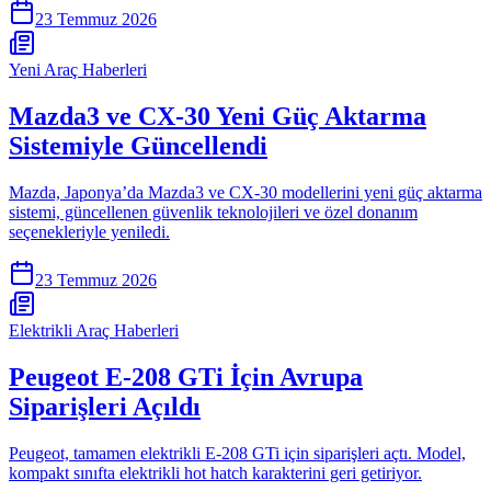
23 Temmuz 2026
Yeni Araç Haberleri
Mazda3 ve CX-30 Yeni Güç Aktarma
Sistemiyle Güncellendi
Mazda, Japonya’da Mazda3 ve CX-30 modellerini yeni güç aktarma
sistemi, güncellenen güvenlik teknolojileri ve özel donanım
seçenekleriyle yeniledi.
23 Temmuz 2026
Elektrikli Araç Haberleri
Peugeot E-208 GTi İçin Avrupa
Siparişleri Açıldı
Peugeot, tamamen elektrikli E-208 GTi için siparişleri açtı. Model,
kompakt sınıfta elektrikli hot hatch karakterini geri getiriyor.