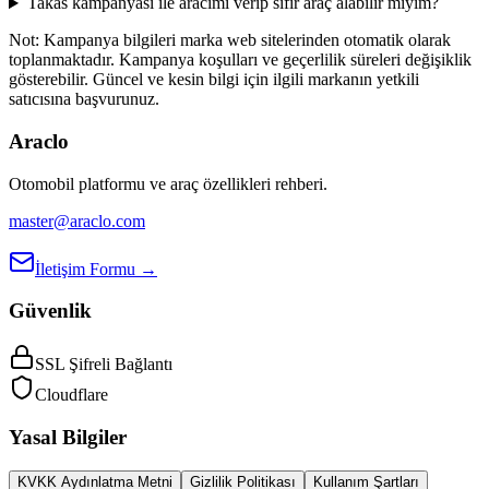
Takas kampanyası ile aracımı verip sıfır araç alabilir miyim?
Not:
Kampanya bilgileri marka web sitelerinden otomatik olarak
toplanmaktadır. Kampanya koşulları ve geçerlilik süreleri değişiklik
gösterebilir. Güncel ve kesin bilgi için ilgili markanın yetkili
satıcısına başvurunuz.
Araclo
Otomobil platformu ve araç özellikleri rehberi.
master@araclo.com
İletişim Formu →
Güvenlik
SSL Şifreli Bağlantı
Cloudflare
Yasal Bilgiler
KVKK Aydınlatma Metni
Gizlilik Politikası
Kullanım Şartları