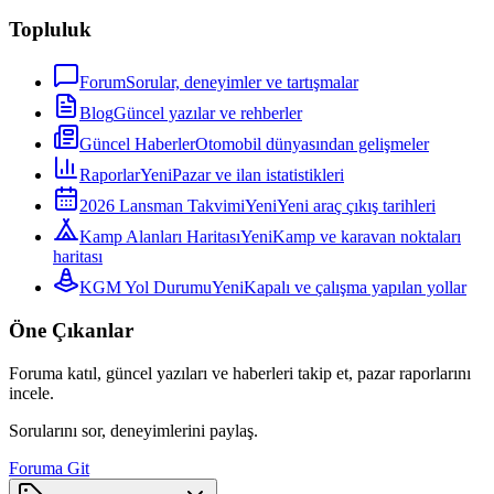
Topluluk
Forum
Sorular, deneyimler ve tartışmalar
Blog
Güncel yazılar ve rehberler
Güncel Haberler
Otomobil dünyasından gelişmeler
Raporlar
Yeni
Pazar ve ilan istatistikleri
2026 Lansman Takvimi
Yeni
Yeni araç çıkış tarihleri
Kamp Alanları Haritası
Yeni
Kamp ve karavan noktaları
haritası
KGM Yol Durumu
Yeni
Kapalı ve çalışma yapılan yollar
Öne Çıkanlar
Foruma katıl, güncel yazıları ve haberleri takip et, pazar raporlarını
incele.
Sorularını sor, deneyimlerini paylaş.
Foruma Git