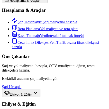
Hesaplama & Araçlar
Hesaplama & Araçlar
Şarj Hesaplayıcı
Şarj maliyetini hesapla
Rota Planlama
Yol maliyeti ve rota planı
Kaza Tutanağı
Yeni
İnteraktif tutanak örneği
Ceza İtiraz Dilekçesi
Yeni
Trafik cezası itiraz dilekçesi
hazırla
Öne Çıkanlar
Şarj ve yol maliyetini hesapla, ÖTV muafiyetini öğren, resmi
dilekçeleri hazırla.
Elektrikli aracının şarj maliyetini gör.
Şarj Hesapla
Ehliyet & Eğitim
Ehliyet & Eğitim