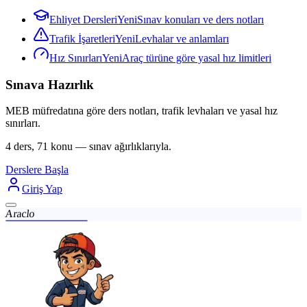
Ehliyet Dersleri
Yeni
Sınav konuları ve ders notları
Trafik İşaretleri
Yeni
Levhalar ve anlamları
Hız Sınırları
Yeni
Araç türüne göre yasal hız limitleri
Sınava Hazırlık
MEB müfredatına göre ders notları, trafik levhaları ve yasal hız
sınırları.
4 ders, 71 konu — sınav ağırlıklarıyla.
Derslere Başla
Giriş Yap
Araclo