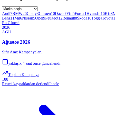
Audi
7
BMW
26
Chery
3
Citroen
10
Dacia
7
Fiat
5
Ford
21
Hyundai
16
Kia
8
M
Benz
11
Mg
6
Nissan
5
Opel
9
Peugeot
12
Renault
8
Škoda
10
Togg
4
Toyota
En Güncel
2026
AĞU
Ağustos 2026
Sıfır Araç Kampanyaları
yaklaşık 4 saat önce
güncellendi
Toplam Kampanya
188
Resmi kaynaklardan derlendi
İncele