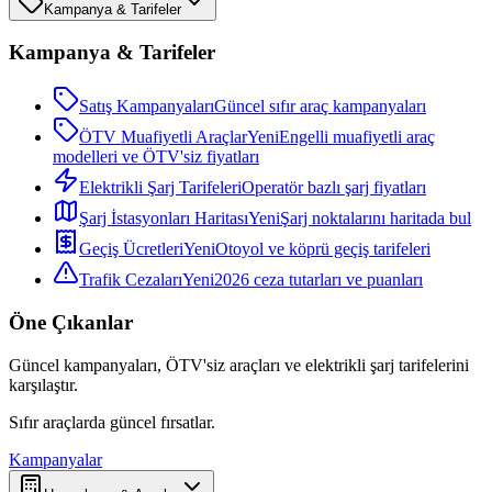
Kampanya & Tarifeler
Kampanya & Tarifeler
Satış Kampanyaları
Güncel sıfır araç kampanyaları
ÖTV Muafiyetli Araçlar
Yeni
Engelli muafiyetli araç
modelleri ve ÖTV'siz fiyatları
Elektrikli Şarj Tarifeleri
Operatör bazlı şarj fiyatları
Şarj İstasyonları Haritası
Yeni
Şarj noktalarını haritada bul
Geçiş Ücretleri
Yeni
Otoyol ve köprü geçiş tarifeleri
Trafik Cezaları
Yeni
2026 ceza tutarları ve puanları
Öne Çıkanlar
Güncel kampanyaları, ÖTV'siz araçları ve elektrikli şarj tarifelerini
karşılaştır.
Sıfır araçlarda güncel fırsatlar.
Kampanyalar