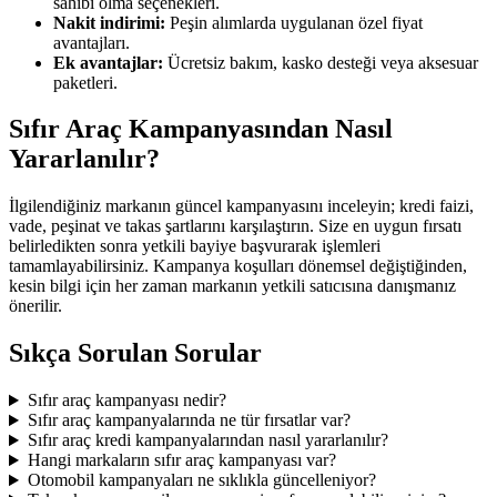
sahibi olma seçenekleri.
Nakit indirimi:
Peşin alımlarda uygulanan özel fiyat
avantajları.
Ek avantajlar:
Ücretsiz bakım, kasko desteği veya aksesuar
paketleri.
Sıfır Araç Kampanyasından Nasıl
Yararlanılır?
İlgilendiğiniz markanın güncel kampanyasını inceleyin; kredi faizi,
vade, peşinat ve takas şartlarını karşılaştırın. Size en uygun fırsatı
belirledikten sonra yetkili bayiye başvurarak işlemleri
tamamlayabilirsiniz. Kampanya koşulları dönemsel değiştiğinden,
kesin bilgi için her zaman markanın yetkili satıcısına danışmanız
önerilir.
Sıkça Sorulan Sorular
Sıfır araç kampanyası nedir?
Sıfır araç kampanyalarında ne tür fırsatlar var?
Sıfır araç kredi kampanyalarından nasıl yararlanılır?
Hangi markaların sıfır araç kampanyası var?
Otomobil kampanyaları ne sıklıkla güncelleniyor?