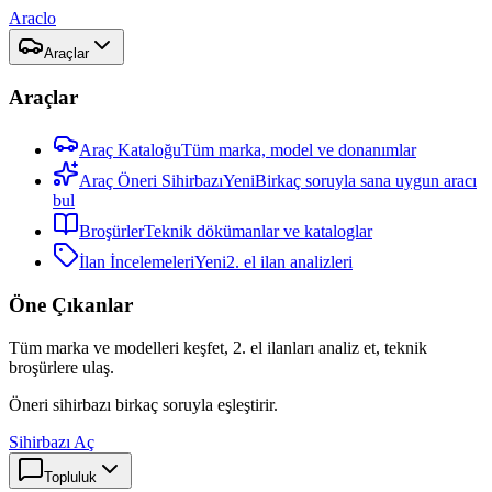
Araclo
Araçlar
Araçlar
Araç Kataloğu
Tüm marka, model ve donanımlar
Araç Öneri Sihirbazı
Yeni
Birkaç soruyla sana uygun aracı
bul
Broşürler
Teknik dökümanlar ve kataloglar
İlan İncelemeleri
Yeni
2. el ilan analizleri
Öne Çıkanlar
Tüm marka ve modelleri keşfet, 2. el ilanları analiz et, teknik
broşürlere ulaş.
Öneri sihirbazı birkaç soruyla eşleştirir.
Sihirbazı Aç
Topluluk