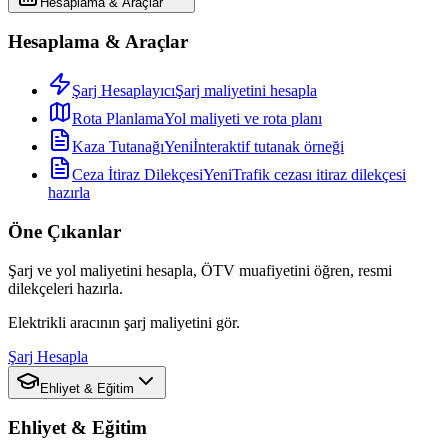
Hesaplama & Araçlar
Hesaplama & Araçlar
Şarj Hesaplayıcı
Şarj maliyetini hesapla
Rota Planlama
Yol maliyeti ve rota planı
Kaza Tutanağı
Yeni
İnteraktif tutanak örneği
Ceza İtiraz Dilekçesi
Yeni
Trafik cezası itiraz dilekçesi
hazırla
Öne Çıkanlar
Şarj ve yol maliyetini hesapla, ÖTV muafiyetini öğren, resmi
dilekçeleri hazırla.
Elektrikli aracının şarj maliyetini gör.
Şarj Hesapla
Ehliyet & Eğitim
Ehliyet & Eğitim