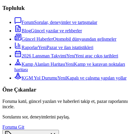
Topluluk
Forum
Sorular, deneyimler ve tartışmalar
Blog
Güncel yazılar ve rehberler
Güncel Haberler
Otomobil dünyasından gelişmeler
Raporlar
Yeni
Pazar ve ilan istatistikleri
2026 Lansman Takvimi
Yeni
Yeni araç çıkış tarihleri
Kamp Alanları Haritası
Yeni
Kamp ve karavan noktaları
haritası
KGM Yol Durumu
Yeni
Kapalı ve çalışma yapılan yollar
Öne Çıkanlar
Foruma katıl, güncel yazıları ve haberleri takip et, pazar raporlarını
incele.
Sorularını sor, deneyimlerini paylaş.
Foruma Git