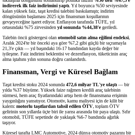
sıkılaşma döngüsünü sonlandırıp politika faizini
%50'den %47,5'e
indirerek ilk faiz indirimini yaptı
. Yıl boyunca %50 seviyesinde
kalan yüksek faiz, taşıt kredisi talebini baskılamıştı; indirim
döngüsünün başlaması 2025 için finansman koşullarının
gevşeyeceğine işaret ediyor. Enflasyon tarafında TÜFE, yıl
ortasındaki %75 zirvesinden
yıl sonunda %44,38'e
geriledi.
Talebin öncü göstergesi olan
otomobil satın alma eğilimi endeksi
,
Aralık 2024'te bir önceki aya göre %7,2 gibi güçlü bir sıçramayla
21,3'e çıktı — yıl başındaki 16-17 bandından kayda değer bir
iyileşme. Faiz indirimi beklentisi ve dezenflasyon, tüketicinin araç
alma iştahını yılın sonuna doğru canlandırdı.
Finansman, Vergi ve Küresel Bağlam
Taşıt kredisi stoku 2024 sonunda
472,6 milyar TL'ye ulaştı
— bir
yılda %37 büyüme. Yüksek faize rağmen kredili araç talebinin
sürmesi, hem araç fiyatlarındaki artışı hem de finansmana erişimin
yaygınlığını yansıtıyor. Otomotiv, kamu maliyesi için de kilit bir
kalem:
motorlu taşıtlardan tahsil edilen ÖTV
, toplam ÖTV
gelirinin son yıllarda üçte biri ile yarısı arasında bir paya ulaştı. Sıfır
otomobil, TÜFE sepetinde de yaklaşık %6-7 bandında ağırlık
taşıyor.
Küresel tarafta LMC Automotive, 2024 dünya otomotiv pazarını bir