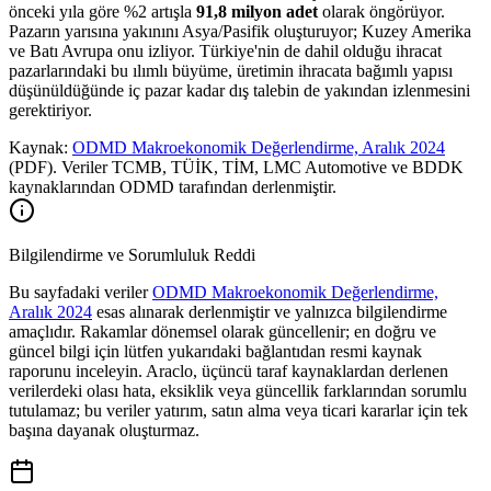
önceki yıla göre %2 artışla
91,8 milyon adet
olarak öngörüyor.
Pazarın yarısına yakınını Asya/Pasifik oluşturuyor; Kuzey Amerika
ve Batı Avrupa onu izliyor. Türkiye'nin de dahil olduğu ihracat
pazarlarındaki bu ılımlı büyüme, üretimin ihracata bağımlı yapısı
düşünüldüğünde iç pazar kadar dış talebin de yakından izlenmesini
gerektiriyor.
Kaynak:
ODMD Makroekonomik Değerlendirme, Aralık 2024
(PDF). Veriler TCMB, TÜİK, TİM, LMC Automotive ve BDDK
kaynaklarından ODMD tarafından derlenmiştir.
Bilgilendirme ve Sorumluluk Reddi
Bu sayfadaki veriler
ODMD Makroekonomik Değerlendirme,
Aralık 2024
esas alınarak derlenmiştir ve yalnızca bilgilendirme
amaçlıdır. Rakamlar dönemsel olarak güncellenir; en doğru ve
güncel bilgi için lütfen yukarıdaki bağlantıdan resmi kaynak
raporunu inceleyin. Araclo, üçüncü taraf kaynaklardan derlenen
verilerdeki olası hata, eksiklik veya güncellik farklarından sorumlu
tutulamaz; bu veriler yatırım, satın alma veya ticari kararlar için tek
başına dayanak oluşturmaz.