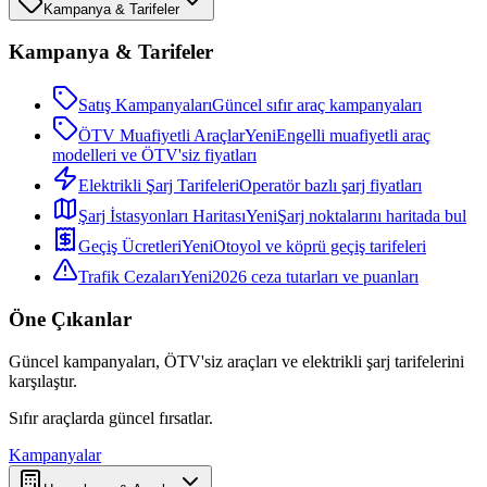
Kampanya & Tarifeler
Kampanya & Tarifeler
Satış Kampanyaları
Güncel sıfır araç kampanyaları
ÖTV Muafiyetli Araçlar
Yeni
Engelli muafiyetli araç
modelleri ve ÖTV'siz fiyatları
Elektrikli Şarj Tarifeleri
Operatör bazlı şarj fiyatları
Şarj İstasyonları Haritası
Yeni
Şarj noktalarını haritada bul
Geçiş Ücretleri
Yeni
Otoyol ve köprü geçiş tarifeleri
Trafik Cezaları
Yeni
2026 ceza tutarları ve puanları
Öne Çıkanlar
Güncel kampanyaları, ÖTV'siz araçları ve elektrikli şarj tarifelerini
karşılaştır.
Sıfır araçlarda güncel fırsatlar.
Kampanyalar