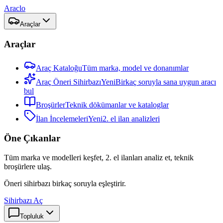
Araclo
Araçlar
Araçlar
Araç Kataloğu
Tüm marka, model ve donanımlar
Araç Öneri Sihirbazı
Yeni
Birkaç soruyla sana uygun aracı
bul
Broşürler
Teknik dökümanlar ve kataloglar
İlan İncelemeleri
Yeni
2. el ilan analizleri
Öne Çıkanlar
Tüm marka ve modelleri keşfet, 2. el ilanları analiz et, teknik
broşürlere ulaş.
Öneri sihirbazı birkaç soruyla eşleştirir.
Sihirbazı Aç
Topluluk