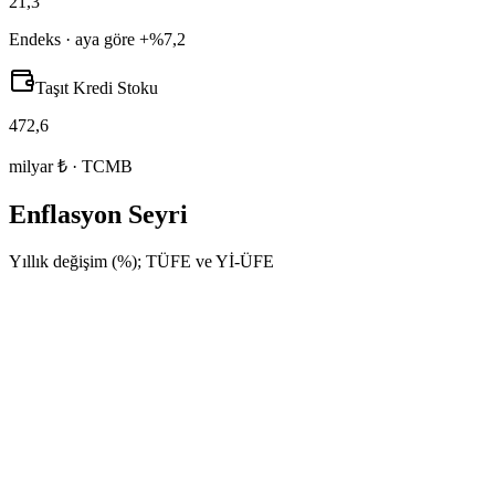
21,3
Endeks · aya göre +%7,2
Taşıt Kredi Stoku
472,6
milyar ₺ · TCMB
Enflasyon Seyri
Yıllık değişim (%); TÜFE ve Yİ-ÜFE