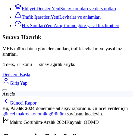
Ehliyet Dersleri
Yeni
Sınav konuları ve ders notları
Trafik İşaretleri
Yeni
Levhalar ve anlamları
Hız Sınırları
Yeni
Araç türüne göre yasal hız limitleri
Sınava Hazırlık
MEB müfredatına göre ders notları, trafik levhaları ve yasal hız
sınırları.
4 ders, 71 konu — sınav ağırlıklarıyla.
Derslere Başla
Giriş Yap
Araclo
Güncel Rapor
Bu,
Aralık 2024
dönemine ait arşiv raporudur. Güncel veriler için
güncel
makroekonomik görünüm
sayfasını inceleyin.
Makro Görünüm
·
Aralık 2024
Kaynak: ODMD