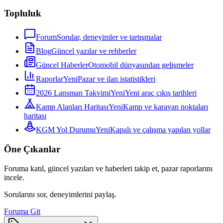
Topluluk
Forum
Sorular, deneyimler ve tartışmalar
Blog
Güncel yazılar ve rehberler
Güncel Haberler
Otomobil dünyasından gelişmeler
Raporlar
Yeni
Pazar ve ilan istatistikleri
2026 Lansman Takvimi
Yeni
Yeni araç çıkış tarihleri
Kamp Alanları Haritası
Yeni
Kamp ve karavan noktaları
haritası
KGM Yol Durumu
Yeni
Kapalı ve çalışma yapılan yollar
Öne Çıkanlar
Foruma katıl, güncel yazıları ve haberleri takip et, pazar raporlarını
incele.
Sorularını sor, deneyimlerini paylaş.
Foruma Git