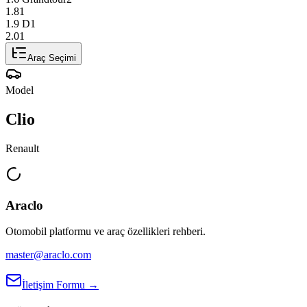
1.8
1
1.9 D
1
2.0
1
Araç Seçimi
Model
Clio
Renault
Araclo
Otomobil platformu ve araç özellikleri rehberi.
master@araclo.com
İletişim Formu →