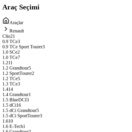
Araç Seçimi
Araçlar
Renault
Clio
21
0.9 TCe
3
0.9 TCe Sport Tourer
3
1.0 SCe
2
1.0 TCe
7
1.2
11
1.2 Grandtour
5
1.2 SportTourer
2
1.2 TCe
5
1.3 TCe
3
1.4
14
1.4 Grandtour
1
1.5 BlueDCI
3
1.5 dCi
16
1.5 dCi Grandtour
5
1.5 dCi SportTourer
3
1.6
10
1.6 E-Tech
1
1.6 Grandtour
2