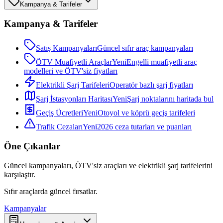
Kampanya & Tarifeler
Kampanya & Tarifeler
Satış Kampanyaları
Güncel sıfır araç kampanyaları
ÖTV Muafiyetli Araçlar
Yeni
Engelli muafiyetli araç
modelleri ve ÖTV'siz fiyatları
Elektrikli Şarj Tarifeleri
Operatör bazlı şarj fiyatları
Şarj İstasyonları Haritası
Yeni
Şarj noktalarını haritada bul
Geçiş Ücretleri
Yeni
Otoyol ve köprü geçiş tarifeleri
Trafik Cezaları
Yeni
2026 ceza tutarları ve puanları
Öne Çıkanlar
Güncel kampanyaları, ÖTV'siz araçları ve elektrikli şarj tarifelerini
karşılaştır.
Sıfır araçlarda güncel fırsatlar.
Kampanyalar