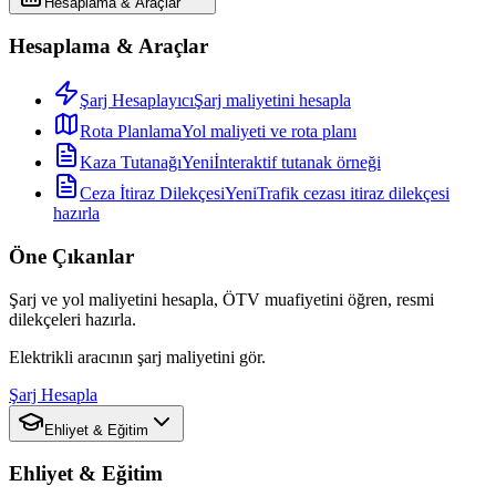
Hesaplama & Araçlar
Hesaplama & Araçlar
Şarj Hesaplayıcı
Şarj maliyetini hesapla
Rota Planlama
Yol maliyeti ve rota planı
Kaza Tutanağı
Yeni
İnteraktif tutanak örneği
Ceza İtiraz Dilekçesi
Yeni
Trafik cezası itiraz dilekçesi
hazırla
Öne Çıkanlar
Şarj ve yol maliyetini hesapla, ÖTV muafiyetini öğren, resmi
dilekçeleri hazırla.
Elektrikli aracının şarj maliyetini gör.
Şarj Hesapla
Ehliyet & Eğitim
Ehliyet & Eğitim