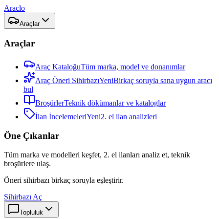
Araclo
Araçlar
Araçlar
Araç Kataloğu
Tüm marka, model ve donanımlar
Araç Öneri Sihirbazı
Yeni
Birkaç soruyla sana uygun aracı
bul
Broşürler
Teknik dökümanlar ve kataloglar
İlan İncelemeleri
Yeni
2. el ilan analizleri
Öne Çıkanlar
Tüm marka ve modelleri keşfet, 2. el ilanları analiz et, teknik
broşürlere ulaş.
Öneri sihirbazı birkaç soruyla eşleştirir.
Sihirbazı Aç
Topluluk